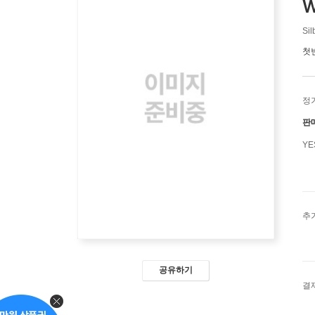
W
Sil
첫
정
판
Y
추
공유하기
결