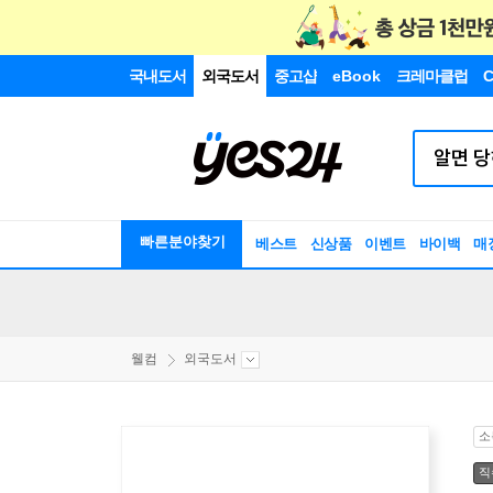
국내도서
외국도서
중고샵
eBook
크레마클럽
C
빠른분야찾기
베스트
신상품
이벤트
바이백
매
웰컴
외국도서
소
직