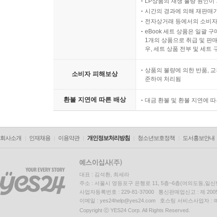
LP상품의 재생 불량 원인이 기
시간의 경과에 의해 재판매가
전자상거래 등에서의 소비자
eBook 세트 상품은 일괄 
1개의 상품으로 취급 및 판매
우, 세트 상품 전부 및 세트
상품의 불량에 의한 반품, 교
소비자 피해보상
준하여 처리됨
환불 지연에 따른 배상
대금 환불 및 환불 지연에 
회사소개
인재채용
이용약관
개인정보처리방침
청소년보호정책
도서홍보안내
대표 : 김석환, 최세라
주소 : 서울시 영등포구 은행로 11, 5층~6층(여의도동,일신
사업자등록번호 : 229-81-37000 통신판매업신고 : 제 200
이메일 : yes24help@yes24.com 호스팅 서비스사업자 :
Copyright ⓒ YES24 Corp. All Rights Reserved.