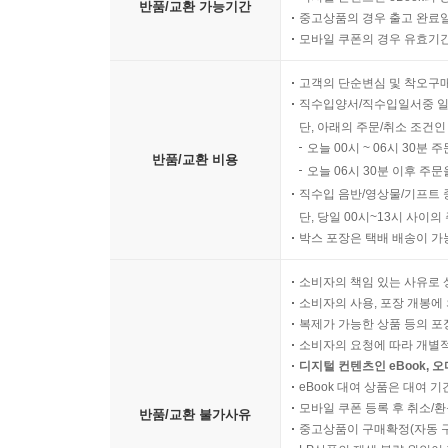
반품/교환 가능기간
중고상품의 경우 출고 완료일
모바일 쿠폰의 경우 유효기간(
고객의 단순변심 및 착오구
직수입양서/직수입일서중 일
단, 아래의 주문/취소 조건인
오늘 00시 ~ 06시 30분 
반품/교환 비용
오늘 06시 30분 이후 주문
직수입 음반/영상물/기프트 
단, 당일 00시~13시 사이
박스 포장은 택배 배송이 가
소비자의 책임 있는 사유로 
소비자의 사용, 포장 개봉에 
복제가 가능한 상품 등의 포장을 
소비자의 요청에 따라 개별
디지털 컨텐츠인 eBook, 
eBook 대여 상품은 대여 기
모바일 쿠폰 등록 후 취소/환
반품/교환 불가사유
중고상품이 구매확정(자동 