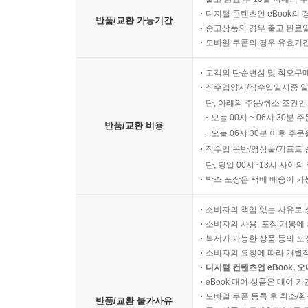
디지털 콘텐츠인 eBook의 
반품/교환 가능기간
중고상품의 경우 출고 완료일
모바일 쿠폰의 경우 유효기간(
고객의 단순변심 및 착오구
직수입양서/직수입일서중 일
단, 아래의 주문/취소 조건인
오늘 00시 ~ 06시 30분 
반품/교환 비용
오늘 06시 30분 이후 주문
직수입 음반/영상물/기프트 
단, 당일 00시~13시 사이
박스 포장은 택배 배송이 가
소비자의 책임 있는 사유로 
소비자의 사용, 포장 개봉에 
복제가 가능한 상품 등의 포장을 
소비자의 요청에 따라 개별
디지털 컨텐츠인 eBook, 
eBook 대여 상품은 대여 기
모바일 쿠폰 등록 후 취소/환
반품/교환 불가사유