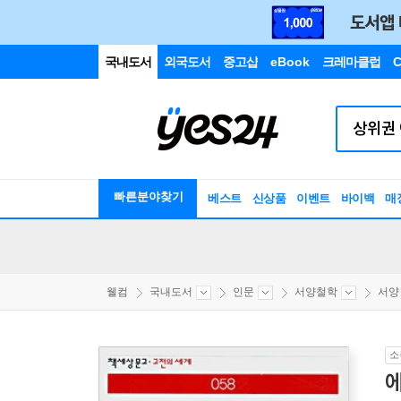
국내도서
외국도서
중고샵
eBook
크레마클럽
C
빠른분야찾기
베스트
신상품
이벤트
바이백
매
웰컴
국내도서
인문
서양철학
서양
소