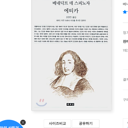
베
정
판
Y
결
구
사이즈비교
공유하기