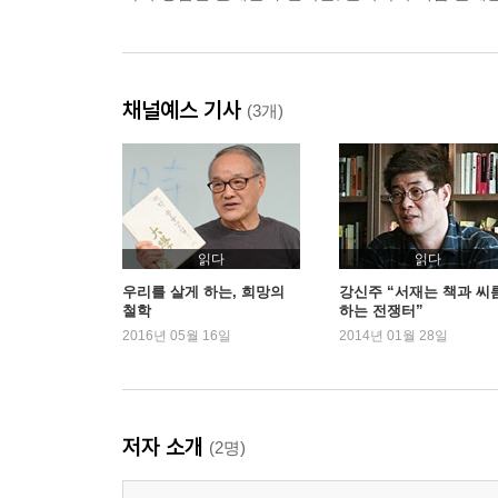
채널예스 기사
(3개)
읽다
읽다
우리를 살게 하는, 희망의
강신주 “서재는 책과 씨
철학
하는 전쟁터”
2016년 05월 16일
2014년 01월 28일
저자 소개
(2명)