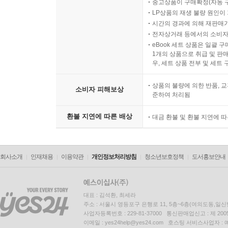
중고상품이 구매확정(자동 
LP상품의 재생 불량 원인이 기
시간의 경과에 의해 재판매가
전자상거래 등에서의 소비자
eBook 세트 상품은 일괄 
1개의 상품으로 취급 및 판매
우, 세트 상품 전부 및 세트
상품의 불량에 의한 반품, 교
소비자 피해보상
준하여 처리됨
환불 지연에 따른 배상
대금 환불 및 환불 지연에 
회사소개
인재채용
이용약관
개인정보처리방침
청소년보호정책
도서홍보안내
대표 : 김석환, 최세라
주소 : 서울시 영등포구 은행로 11, 5층~6층(여의도동,일신
사업자등록번호 : 229-81-37000 통신판매업신고 : 제 200
이메일 : yes24help@yes24.com 호스팅 서비스사업자 :