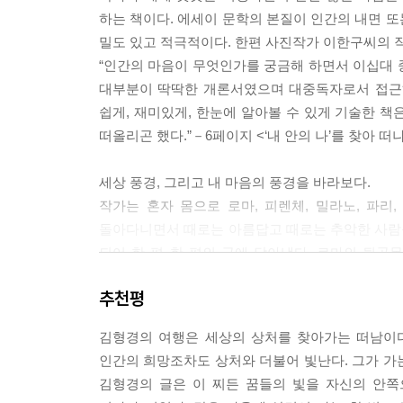
거나 달리면 부정적인 생각들이 가라앉고 40분 정도
가령, '우울-정신의 착오, 혹은 마음의 요술부리기',
하는 책이다. 에세이 문학의 본질이 인간의 내면 
에서
'뻔뻔하게-유아적 환상없이 세상 읽기', '친절-오
밀도 있고 적극적이다. 한편 사진작가 이한구씨의 
호들갑스럽지도, 사전적이지도 않아 마음에 들었다
“인간의 마음이 무엇인가를 궁금해 하면서 이십대 
"네가 어떤 사람을 만났는데 그 사람이 마음에 들지
대부분이 딱딱한 개론서였으며 대중독자로서 접근하
도 솔직하게 인정하지 않는 어떤 부분이 있는 것이다
일년 전, 힘없던 내가 이 책을 읽었더라면 얼마나
쉽게, 재미있게, 한눈에 알아볼 수 있게 기술한 책
의 일부이다. 늘 이것을 명심하거라" - <투사> 중에
마음 한구석이 안타까운 거다. 그때 마음이 허공을 떠
떠올리곤 했다.”－6페이지 <‘내 안의 나’를 찾아 떠
여행 습관은 일종의 방어의식이었다. 삶의 한가운
김형경은 여행을 다녀온 후, 막막한 마음에 이 책
세상 풍경, 그리고 내 마음의 풍경을 바라보다.
다. 표면적으로 그 여행은 정신분석에서 알아낸 많
허당을 밟는 듯 했다고. 여행에서 자기가 느꼈던 
작가는 혼자 몸으로 로마, 피렌체, 밀라노, 파
석을 받으며 헤집어진 고통스러운 감정, 아직도 어떻
살아야 할지 알 수 있을 것 같았다고. 그래서 이 책
돌아다니면서 때로는 아름답고 때로는 추악한 사람들
서
되어 한 편 한 편의 글에 담아냈다. 로마의 뒷
마지막 장에 '긍정적인 가치들'을 둘레둘레 늘어
살아가는 자신의 모습을 발견하고, 여행자의 지
미술관을 다 보고 나서도 쉽게 그 곳을 뜰 수 없었
아니라는 점도 그렇다. "용기"가 '절망 속에서 
추천평
대치하면서 시기심의 본질을 이해한다. 뉴질랜드 
대해 생각했다. 그녀에게 다른 삶은 없었을까. 그토
치더라도, 그 속에서 걸어나올 수 있는 능력이 누구
하는 회피 방어심리를 깨닫는다. 로댕 박물관 한쪽
창조성을 독자적으로 발휘할 만한 사회적 여건이 조성
김형경의 여행은 세상의 상처를 찾아가는 떠남이다
자신의 삶에 관련된 것이었다.
에 극단적 의존성이나 신경증 환자의 강박증 이외에
삶이란 주어지지 않는 것이기에, 하루하루 애써 싸
인간의 희망조차도 상처와 더불어 빛난다. 그가 가는
정신분석을 받은 뒤끝, 마흔 고개에 집까지 팔아서 
것, 내가 겪는 고통에 아무 의미조차 없을 수도 있
사랑하기도 하고 미워하기도 하며, 또 그 사람에
김형경의 글은 이 찌든 꿈들의 빛을 자신의 안
세계를 안쪽으로 온전히 받아들이며 자유롭게 돌아
드… 삶이 본처인 양 목 졸라도 결코 목숨 내놓지 말