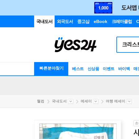
국내도서
외국도서
중고샵
eBook
크레마클럽
C
빠른분야찾기
베스트
신상품
이벤트
바이백
매
웰컴
국내도서
에세이
여행 에세이
소