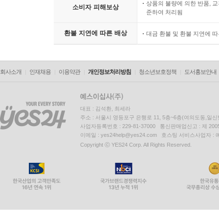
상품의 불량에 의한 반품, 교
소비자 피해보상
준하여 처리됨
환불 지연에 따른 배상
대금 환불 및 환불 지연에 
회사소개
인재채용
이용약관
개인정보처리방침
청소년보호정책
도서홍보안내
대표 : 김석환, 최세라
주소 : 서울시 영등포구 은행로 11, 5층~6층(여의도동,일신
사업자등록번호 : 229-81-37000 통신판매업신고 : 제 200
이메일 : yes24help@yes24.com 호스팅 서비스사업자 :
Copyright ⓒ YES24 Corp. All Rights Reserved.