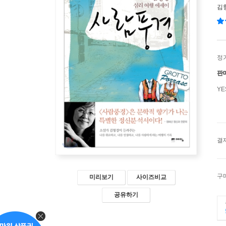
김
정
판
Y
결
구
미리보기
사이즈비교
공유하기