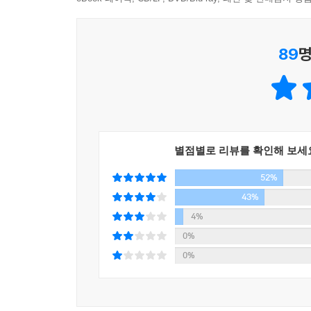
않는 건강한 자기중심을 획득할 수 있을 것이다. - 
“자기 마음에 고요히 머물러본 경험이 있는 사람이 
89
명
긍정의 태도를 견지할 수 있는 것은 우리 자신이 모
중에서
오래도록 '용기'란 두려움이나 저어하는 마음 없이
용기라는 책을 읽다가 용기를 '절망 속에서도 전진할
별점별로 리뷰를 확인해 보세
가 되고 용기가 없다면 충성심은 획일주의가 되고 만
52%
평생에 걸쳐 꿈꾸어온 "삶이 안정되면…"이라는 욕
43%
증상일 뿐이었고, "생은 아름답지만 일상은 참 너
4%
구걸하는 대신 나 자신을 사랑하게 되었고, 타인을
0%
는 대신 내가 나 자신을 인정하고 격려하는 훈련을 
0%
들 내면에 있는 것이며, 무엇보다 인간은 타인의 언
자기 실현이란 진정한 자기 자신이 되어 생을 보다 