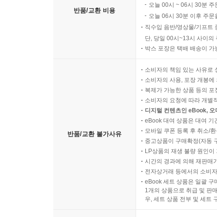
오늘 00시 ~ 06시 30분 
반품/교환 비용
오늘 06시 30분 이후 주문
직수입 음반/영상물/기프트 
단, 당일 00시~13시 사이
박스 포장은 택배 배송이 가
소비자의 책임 있는 사유로 
소비자의 사용, 포장 개봉에 
복제가 가능한 상품 등의 포장을 
소비자의 요청에 따라 개별
디지털 컨텐츠인 eBook, 
eBook 대여 상품은 대여 기
모바일 쿠폰 등록 후 취소/환
반품/교환 불가사유
중고상품이 구매확정(자동 
LP상품의 재생 불량 원인이 기
시간의 경과에 의해 재판매가
전자상거래 등에서의 소비자
eBook 세트 상품은 일괄 
1개의 상품으로 취급 및 판매
우, 세트 상품 전부 및 세트