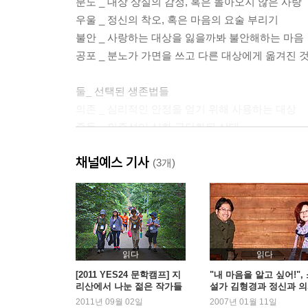
분노 _ 대상 상실의 감정, 혹은 돌아오지 않은 사랑
우울 _ 정신의 착오, 혹은 마음의 요술 부리기
불안 _ 사랑하는 대상을 잃을까봐 불안해하는 마음
공포 _ 분노가 가면을 쓰고 다른 대상에게 옮겨진 
둘_ 선택된 생존법들
의존 _ 심리적인 안정을 얻기 위해 사용하는 대상
중독 _ 의존성이 심화 극단화된 상태
질투 _ 사랑받는 자로서의 자신감 없음
채널예스 기사
시기심 _ 타인이 가진 것을 파괴하고 싶은 욕망
(3개)
분열 _ 세상을 반으로 축소시키는 태도
투사 _ 내면의 부정적인 면을 타인에게 옮겨놓기
회피 _ 자기 자신과 삶으로부터의 도피
동일시 _ 타인을 받아들여 나의 일부로 만들기
콤플렉스 _ 다양하고 풍성한 인격의 근원
읽다
읽다
[2011 YES24 문학캠프] 지
"내 마음을 알고 싶어!",
리산에서 나눈 젊은 작가들
설가 김형경과 정신과 
셋_ 긍정적인 가치들
의 열정
하지현의 대담
2011년 09월 02일
2007년 01월 11일
자기애 _ 퇴행과 성장으로 난 두 갈래 길