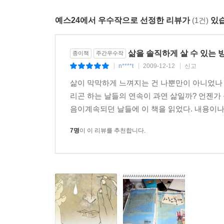
실현을 이룰 수 있는 또 하나의 방식이다. 절대자를 
감, 지지 등 많은 긍정적인 가치를 내면화할 수 있
예스24에서 우수작으로 선정한 리뷰가
(1건)
있습
성을 인식하는 데도 종교만큼 든든한 ‘빽’이 없다.
삶을 솔직하게 살 수 있는 
종이책
주간우수작
- <자기 실현> 중에서
n****t
2009-12-12
신고
|
|
|
삶이 막막하게 느껴지는 건 나뿐만이 아니었나 
리곤 하는 날들의 연속이 과연 삶일까? 언젠가
음이계속되던 날들에 이 책을 읽었다. 내용이나
7명
이 이 리뷰를 추천합니다.