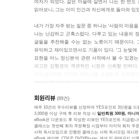
언제나 극복될 수 있을 것이다. 내게 그러했듯, <
여자가 되었다. 같은 마을에 살면서 나는 한 번도 
직시하며 스스로를 치유하려 하는 ‘마음’, 그리고 
거…" - <콤플렉스> 중에서
그러니, 친구들. 건투!!
읽어보니, 그는 이미 인간과 자신에게로 돌아와 있었다
벗겨내며 읽다 보면, 독자는 인간 심리에 대한 섬세
수 있을 것이다.
이제 나는 내가 선하기도 하고 악하기도 하며 아
내가 가장 자주 받는 질문 중 하나는 ‘사람의 마음을
기도 하며..... 그런 얼룩덜룩하고 울퉁불퉁한 존재
나는 난감하고 곤혹스럽다. 다루고 있는 내용의 
의 그런 점들도 끌어안을 수 있게 된 점이 더욱 만
글들을 추천해줄 수는 없는 노릇이기 때문이다. 
이라고 한다. - <자기애> 중에서
유익하고 재미있으면서도 기품이 있다. ‘그 눈빛에
표현을 어느 정신분석 관련 서적에서 볼 수 있겠
인간은 본질적으로 늘 무엇인가를 욕망하는 이기적
파고든 김형경의 객관적인 시점은 신뢰할 만하다
되었다. 사랑이나 헌신도, 친절이나 호의조차도. 
비누냄새처럼 인간의 무의식을 생생하게 보여준다.
절에 대해서 서운하지도 않았다. 그저 내 마음이 조
정혜신 (정신과 전문의)
- <친절> 중에서
회원리뷰
(89건)
칭찬은 엄밀한 의미에서 인정이나 지지와는 다른 개
매주 10건의 우수리뷰를 선정하여 YES포인트 3만원을 드
대해, 그것을 빼앗고 싶은 마음을 누르기 위해 칭송
3,000원 이상 구매 후 리뷰 작성 시
일반회원 300원, 마니아
eBook은 다운로드 후 작성한 리뷰만 YES포인트 지급됩니
찬의 위력을 아는 사람들은 칭찬으로써 타인을 조
클래스는 첫번째 회차 주문확정 시점부터 마지막 회차 주문
고, 더 많이 지배당하기도 한다. (…) 지지는 판
사락 독서모임으로 진행된 클래스는 사락 독서모임 게시판
들어주는 것이라고 한다. 바로 그 지지의 태도를 
eBook 페이백, CD/LP, DVD/Blu-ray, 패션 및 판매금