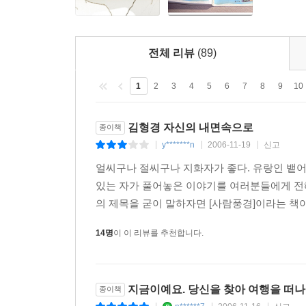
전체 리뷰
(89)
1
2
3
4
5
6
7
8
9
10
김형경 자신의 내면속으로
종이책
y*******n
2006-11-19
신고
|
|
|
얼씨구나 절씨구나 지화자가 좋다. 유랑인 뱉
있는 자가 풀어놓은 이야기를 여러분들에게 전
의 제목을 굳이 말하자면 [사람풍경]이라는 책
14명
이 이 리뷰를 추천합니다.
지금이예요. 당신을 찾아 여행을 떠나
종이책