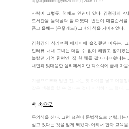
|
최성혜(cocomo@yes24.com)
2006-11-29
사람이 그렇듯, 책에도 인연이 있다. 김형경의 <
도서관을 들락날락 할 때였다. 번번이 대출순서를 
품고 올해는 (운좋게도!) 그녀의 책을 거머쥐었다.
김형경의 심리여행 에세이에 솔깃했던 이유는, 그
인터뷰 내내 그녀는 더할 수 없이 해맑고 활기찼는데
놀랐던 기억 한편엔, 집 한 채를 팔아 다녀왔다는
내면과 맞대응한 심리에세이란 책소식에 금새 마음
지금으로부터 일년 전, 나는 첫 아이를 낳고 어정
같은 생활을 할 수 없다는 것이 이상하기도 했다. 
손/되/었/다/라고 밖에 표현할 수밖에 없는 어떤 
책 속으로
그것은 출산 때문도, 갑자기 두 어깨에 실린 육아부담
무의식을 산다. 그런 표현이 문법적으로 성립되는지
실타래를 풀다풀다 지쳐 마침내는 이런 것이 "사람일
살고 있다는 것을 알게 되었다. 어려서 한자 교육을
절실하게 이 책이 필요했을지 모르겠다. 하지만, <사람