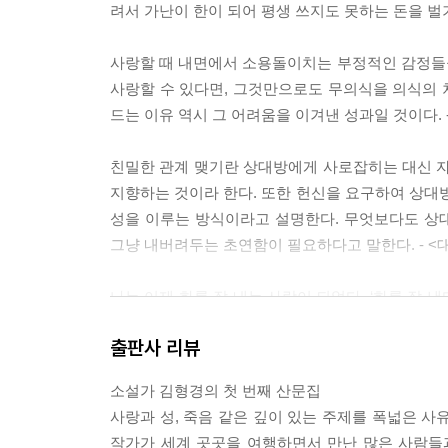
려서 가난이 한이 되어 평생 쓰지도 못하는 돈을 벌
고백하건대, 책읽기를 시작하기 전까지 그녀가 이
사랑할 때 내면에서 소용돌이치는 부정적인 감정들
해 주위 사람으로 하여금 도리어 자신의 그늘을
사랑할 수 있다면, 그것만으로도 무의식을 의식의 차
겅중겅중하고, 빈틈이 많아 보였던 그녀가(왜 웃고 있
드는 이유 역시 그 어려움을 이겨낸 성과일 것이다. 
만큼 단단해져 있었다.
친밀한 관계 맺기란 상대방에게 사로잡히는 대신 
정색하고 자신을 반문했으며, 지난 상처를 끄집어내고
지향하는 것이라 한다. 또한 헌신을 요구하여 상
미노스의 미궁을 빠져나오려 애쓰는 테세우스처럼 
성을 이루는 방식이라고 설명한다. 무엇보다도 상
무엇이 자신을 울게 했는지 2년이나 궁구한 끝에 
그냥 내버려두는 초연함이 필요하다고 말한다. - <
외딴 우물처럼 꼭 그만큼 밀폐되고, 그렇게 내밀했다
나는 이제 화를 잘 내는 사람이 되었다. ‘화를 잘 
그녀는 크게 세 부분으로 나누어, 먼저 인간의 '
이 상대에게 표현하고, 그런다음 그 감정을 넘어설 
다뤘다. 마지막으로 자신을 유지시킬 수 있는 '긍정
출판사 리뷰
정하게 되었다는 뜻이다. 분노의 본질에 대해 간결하고
고통, 긍지와 좌절, 기쁨과 절망이 고스란히 보
지식이 배합되어 짜고 달고, 쓰고 매웠다.
소설가 김형경의 첫 번째 산문집
우울증이 찾아오면 틀림없이 이런 상황 중 하나다. 
사랑과 성, 죽음 같은 깊이 있는 주제를 폭넓은
하게 추위에 노출되거나 햇빛을 적게 쬐었을 경우이
이만치 정확하고 명료하게 인간 감정을 서술할 수
작가가 세계 곳곳을 여행하면서 만난 많은 사람들