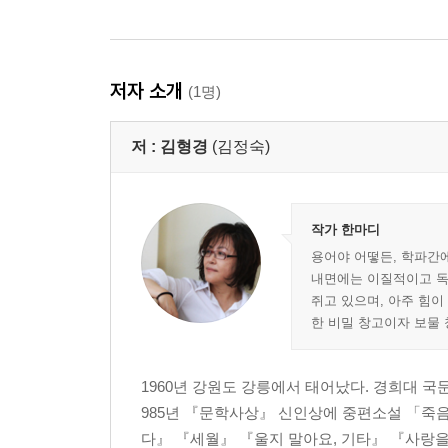
자기 존중 _ 행복할 가치가 있는 존재라는 느낌
몸 사랑 _ 몸이 곧 정신이고 육체가 곧 정체성이다
에로스 _ 생의 에너지이자 예술의 지향점
저자 소개
(1명)
뻔뻔하게 _ 유아적 환상 없이 세상 읽기
친절 _ 오른손이 한 일을 왼손이 지켜보기
저 :
김형경
(김정숙)
인정과 지지 _ 고래도 춤추게 하는 놀라운 힘
공감 _ 타인에 이르는 가장 선한 길
용기 _ 정말 속에서도 전진할 수 있는 능력
변화 _ 세상을 보는 시각과 삶의 방식 수정하기
작가 한마디
자기실현 _ 진정한 자기 자신이 되는 길
용어야 어떻든, 학파간
내면에는 이질적이고 독
쥐고 있으며, 아주 힘이
한 비밀 창고이자 보물 
1960년 강원도 강릉에서 태어났다. 경희대 국
985년 『문학사상』 신인상에 중편소설 「죽
다』 『세월』 『울지 말아요, 기타』 『사랑을