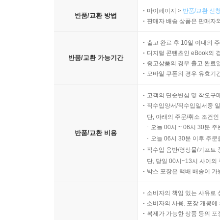
마이페이지 >
반품/교환 신청
반품/교환 방법
판매자 배송 상품은 판매자와
출고 완료 후 10일 이내의 
디지털 콘텐츠인 eBook의 
반품/교환 가능기간
중고상품의 경우 출고 완료일
모바일 쿠폰의 경우 유효기간(
고객의 단순변심 및 착오구
직수입양서/직수입일서중 일
단, 아래의 주문/취소 조건인
오늘 00시 ~ 06시 30분 
반품/교환 비용
오늘 06시 30분 이후 주문
직수입 음반/영상물/기프트 
단, 당일 00시~13시 사이
박스 포장은 택배 배송이 가
소비자의 책임 있는 사유로 
소비자의 사용, 포장 개봉에 
복제가 가능한 상품 등의 포장을 