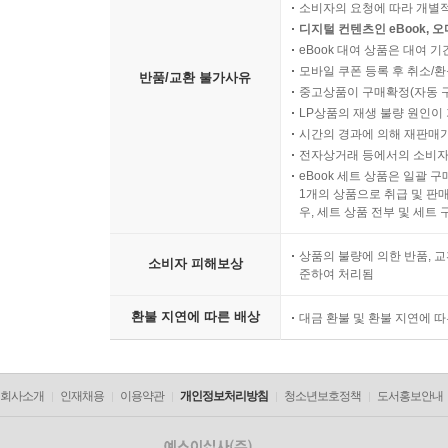
소비자의 요청에 따라 개별
디지털 컨텐츠인 eBook, 
eBook 대여 상품은 대여 기
모바일 쿠폰 등록 후 취소/환
반품/교환 불가사유
중고상품이 구매확정(자동 
LP상품의 재생 불량 원인이 기
시간의 경과에 의해 재판매가
전자상거래 등에서의 소비자
eBook 세트 상품은 일괄 
1개의 상품으로 취급 및 판매
우, 세트 상품 전부 및 세트
상품의 불량에 의한 반품, 교
소비자 피해보상
준하여 처리됨
환불 지연에 따른 배상
대금 환불 및 환불 지연에 
회사소개
인재채용
이용약관
개인정보처리방침
청소년보호정책
도서홍보안내