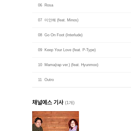
06
Rosa
07
미안해 (feat. Minos)
08
Go On Foot (Interlude)
09
Keep Your Love (feat. P-Type)
10
Mama(rap ver.) (feat. Hyunmoo)
11
Outro
채널예스 기사
(1개)