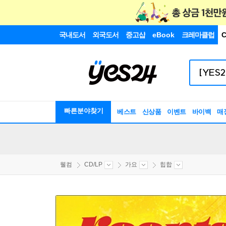
국내도서
외국도서
중고샵
eBook
크레마클럽
C
빠른분야찾기
베스트
신상품
이벤트
바이백
매
웰컴
CD/LP
가요
힙합