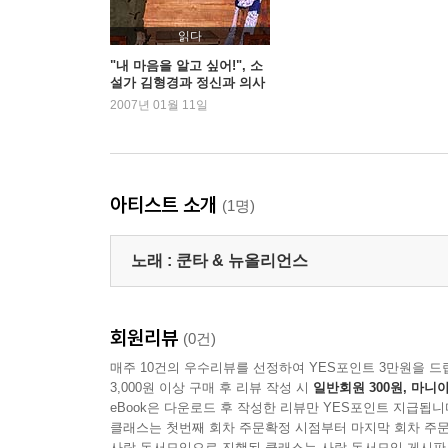
읽다
"내 마음을 알고 싶어!", 소
설가 김형경과 정신과 의사
하지현의 대담
2007년 01월 11일
아티스트 소개
(1명)
노래 :
쿤타 & 뉴올리언스
회원리뷰
(0건)
매주 10건의 우수리뷰를 선정하여 YES포인트 3만원을 드
3,000원 이상 구매 후 리뷰 작성 시
일반회원 300원, 마니아
eBook은 다운로드 후 작성한 리뷰만 YES포인트 지급됩니
클래스는 첫번째 회차 주문확정 시점부터 마지막 회차 주문
사락 독서모임으로 진행된 클래스는 사락 독서모임 게시판