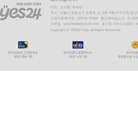
대표 : 김석환, 최세라
주소 : 서울시 영등포구 은행로 11, 5층~6층(여의도동,일신
사업자등록번호 : 229-81-37000 통신판매업신고 : 제 200
이메일 : yes24help@yes24.com 호스팅 서비스사업자 :
Copyright ⓒ YES24 Corp. All Rights Reserved.