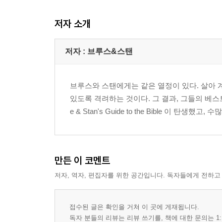
14. 부모가 삶을 힘들게 할 때
저자 소개
15. 어머니의 고뇌
16. 아버지의 슬픔
17. 늙어가는 부모를 모시는 것
저자 : 브루스&스탠
18. 긴 이별
19. 하나님을 공경한다는 것
브루스와 스탠에게는 같은 열정이 있다. 살아 
20. 경제적인 문제로 속수무책일 떄
있도록 격려하는 것이다. 그 결과, 그들의 베스트셀러인 God Is 
e & Stan's Guide to the Bible 이 탄생했고
21. 파산에서 믿음으로
22. 남들은 어떻게 생각할까?
23. 자아의 상실
24. 하나님께 드리기
만든 이 코멘트
25. 고통이라는 문제
저자, 역자, 편집자를 위한 공간입니다. 독자들에게 전하고
26. 환멸감, 절망감 그리고 우울함
27. 만성질환과 씨름하기
28. 암에 직면하였을 떄
접수된 글은 확인을 거쳐 이 곳에 게재됩니다.
29. 하나님은 지금도 치유하시는가?
독자 분들의 리뷰는 리뷰 쓰기를, 책에 대한 문의는 1: