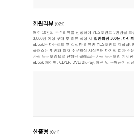
30. 주께서 저를 일으키시리라
31. 하나님의 음성을 경청하는 것
회원리뷰
(0건)
32. 좋은 비탄
매주 10건의 우수리뷰를 선정하여 YES포인트 3만원을 드
33. 무고한 아이들이 고난을 겪을 때
3,000원 이상 구매 후 리뷰 작성 시
일반회원 300원, 마니아
34. 아픔에서 치유로
eBook은 다운로드 후 작성한 리뷰만 YES포인트 지급됩니
클래스는 첫번째 회차 주문확정 시점부터 마지막 회차 주문
35. 천국에 애완동물이 있을까?
사락 독서모임으로 진행된 클래스는 사락 독서모임 게시판
36. 부모를 사별할 때
eBook 페이백, CD/LP, DVD/Blu-ray, 패션 및 판매금
37. 슬픔의 단계
38. 죽음에 대한 두려움
39. 하나님을 믿는다는 것
40. 천국의 소망
41. 어려움 속에 함께 하시는 하나님
한줄평
(0건)