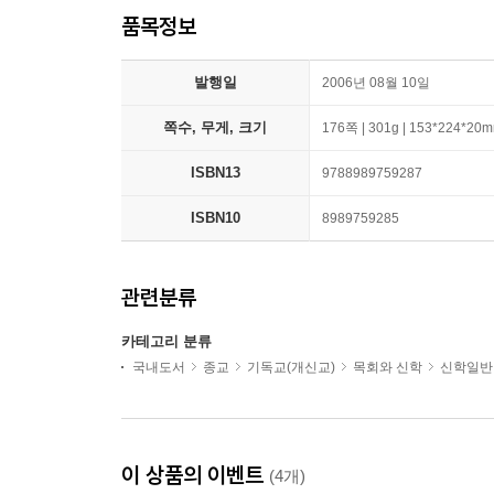
품목정보
발행일
2006년 08월 10일
쪽수, 무게, 크기
176쪽 | 301g | 153*224*20
ISBN13
9788989759287
ISBN10
8989759285
관련분류
카테고리 분류
국내도서
종교
기독교(개신교)
목회와 신학
신학일반
이 상품의 이벤트
(4개)