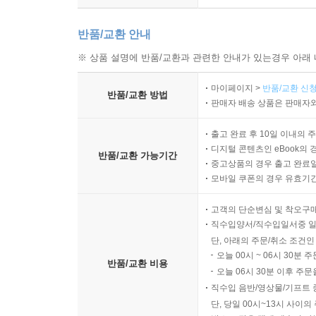
반품/교환 안내
※ 상품 설명에 반품/교환과 관련한 안내가 있는경우 아래 
마이페이지 >
반품/교환 신청
반품/교환 방법
판매자 배송 상품은 판매자와
출고 완료 후 10일 이내의 
디지털 콘텐츠인 eBook의 
반품/교환 가능기간
중고상품의 경우 출고 완료일
모바일 쿠폰의 경우 유효기간(
고객의 단순변심 및 착오구
직수입양서/직수입일서중 일
단, 아래의 주문/취소 조건인
오늘 00시 ~ 06시 30분 
반품/교환 비용
오늘 06시 30분 이후 주문
직수입 음반/영상물/기프트 
단, 당일 00시~13시 사이