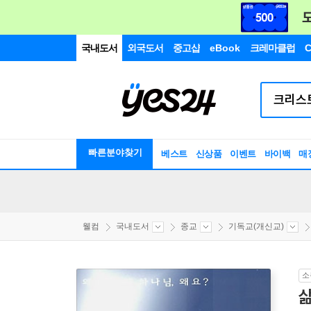
국내도서
외국도서
중고샵
eBook
크레마클럽
C
빠른분야찾기
베스트
신상품
이벤트
바이백
매
웰컴
국내도서
종교
기독교(개신교)
소