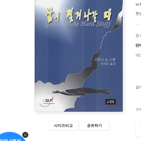
브
첫
정
판
Y
결
구
사이즈비교
공유하기