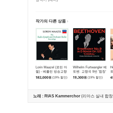
작가의 다른 상품
Lorin Maazel (로린 마
Wilhelm Furtwangler 베
H
젤) - 베를린 방송교향
토벤: 교향곡 9번 '합창'
토
악단 녹음 (The Radio-
(Beethoven: Symphon
h
182,000
원
(19% 할인)
19,300
원
(19% 할인)
4
Symphonie-Orchester
y No 9 in D minor Op.
1
Berlin Recordings)
125 ‘Choral’)
노래 :
RIAS Kammerchor
(리아스 실내 합창단,R