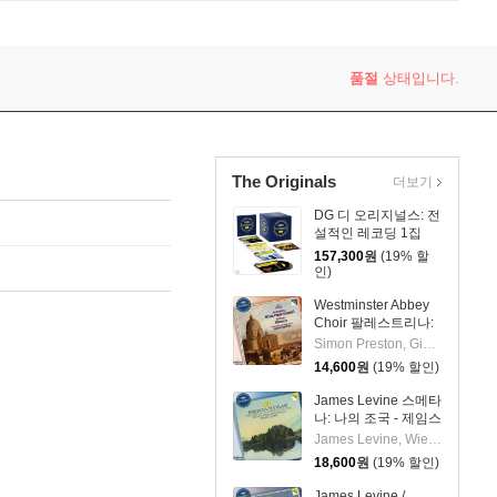
arosszek Dances)
품절
상태입니다.
The Originals
더보기
DG 디 오리지널스: 전
설적인 레코딩 1집
[50CD 박스세트] (DG
157,300
원
(19% 할
The Originals:
인)
Legendary
Recordings)
Westminster Abbey
Choir 팔레스트리나:
마르첼 교황 미사 / 알
Simon Preston, Giovanni Pierluigi Da Palestrina, Westminster Abbey Choir, Gregorio Allegri
레그리: 미제레레 - 웨
14,600
원
(19% 할인)
스트민스터 사원 합창
단 (Palestrina: Missa
James Levine 스메타
Papae marcelli /
나: 나의 조국 - 제임스
Allegri: Miserere)
레바인, 빈 필하모닉
James Levine, Wiener Philharmoniker, Bedrich Smetana
(Smetana: Ma Vlast
18,600
원
(19% 할인)
[My Fatherland])
James Levine /