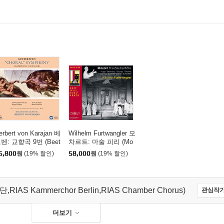
erbert von Karajan 베
Wilhelm Furtwangler 모
벤: 교향곡 9번 (Beet
차르트: 마술 피리 (Mo
oven: Symphony Op.
zart: Die Zauberflote K
5,800
원
(19% 할인)
58,000
원
(19% 할인)
25 'Choral') [2LP]
620) 빌헬름 푸르트뱅
글러
IAS Kammerchor Berlin,RIAS Chamber Chorus)
관심작가
더보기