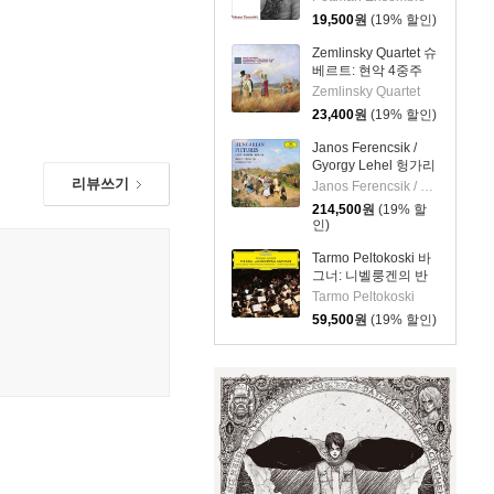
Quintets, Ben.271-
19,500
원
(19% 할인)
273)
Zemlinsky Quartet 슈
베르트: 현악 4중주
15번 D887, 현악 4중
Zemlinsky Quartet
주 12번 D703
23,400
원
(19% 할인)
(Schubert: String
Quartets D887, 703)
Janos Ferencsik /
Gyorgy Lehel 헝가리
리뷰쓰기
음악 선집
Janos Ferencsik / Gyorgy Lehel
(Hungarian Pictures)
214,500
원
(19% 할
인)
Tarmo Peltokoski 바
그너: 니벨룽겐의 반
지 관현악 여정
Tarmo Peltokoski
(Wagner: The Ring -
59,500
원
(19% 할인)
An Orchestral
Adventure) [2LP]