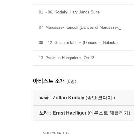
01
- 06.
Kodaly
: Hary Janos Suite
07
Marosszeki tancok (Dances of Marosszek_
08
- 12. Galantai tancok (Dances of Galanta)
13
Psalmus Hungaricus, Op.13
아티스트 소개
(6명)
작곡 :
Zoltan Kodaly
(졸탄 코다이 )
노래 :
Ernst Haefliger
(에른스트 해플리거)
성악가 (테너)