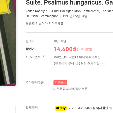
Suite, Psalmus hungaricus, G
Zoltan Kodaly
작곡/
Ernst Haefliger
,
RIAS Kammerchor
,
Chor der
Deutsche Grammophon
1999년 05월 04일
첫번째 리뷰어가 되어주세요.
판매가
18,000원
14,600
원
할인가
(19% 할인)
YES포인트
150원 (1% 적립) + 마니아추가적립
5만원이상 구매 시 2천원 추가적립
추가혜택쿠폰
쿠폰받기
주문금액대별 할인쿠폰
결제혜택
카카오페이
2,000원 즉시할인
일