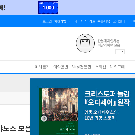
로그인
회원가입
마이페이지
카트
주문/배송
고객센터
Gl
미리듣기
예약음반
Vinyl전문관
스타샵
해외구매
야노스 모음곡 (Kodaly : Hary-Janos-