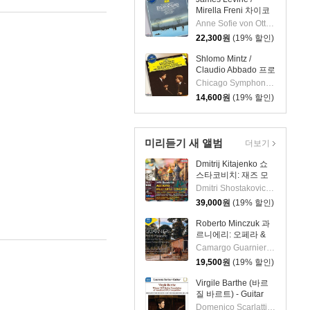
Mirella Freni 차이코
프스키: 오페라 '예프
Anne Sofie von Otter,Mirella Freni,James Levine,Staatskapelle Dresden,Thomas Allen,Piotr I. Tchaikovsky
게니 오네긴' - 제임스
22,300
원
(19% 할인)
레바인, 미렐라 프레
니 (Tchaikovsky:
Shlomo Mintz /
Eugen Onegin)
Claudio Abbado 프로
코피에프: 바이올린
Chicago Symphony Orchestra,Claudio Abbado,Shlomo Mintz,Sergei Prokofiev
협주곡 1, 2번 - 슐로
14,600
원
(19% 할인)
모 민츠, 클라우디오
아바도 (Prokofiev:
Violin Concertos)
미리듣기 새 앨범
더보기
Dmitrij Kitajenko 쇼
스타코비치: 재즈 모
음곡, 발레 모음곡, 협
Dmitri Shostakovich 작곡 외 6명
주곡들
39,000
원
(19% 할인)
(Shostakovich: Jazz
Suite; Ballet Suites;
Roberto Minczuk 과
Concertos)
르니에리: 오페라 &
관현악 작품집
Camargo Guarnieri 작곡 외 2명
(Guarnieri: Pedro
19,500
원
(19% 할인)
Malazarte)
Virgile Barthe (바르
질 바르트) - Guitar
Recital (기타 리사이
Domenico Scarlatti 작곡 외 5명