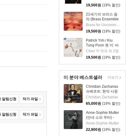
틀)
19,500
원
(19% 할인)
21세기의 브라스 음
악 (Brass Ensemble
Music - 21st Century)
Brass for Uncommon Times 실내악
19,500
원
(19% 할인)
Patrick Yim / Kiu
Tung Poon 첸 이: 바
이올린, 비올라, 피아
Chen Yi 작곡 외 2명
노 작품집 (Chen Yi:
19,500
원
(19% 할인)
Works For Violin,
Viola And Piano)
이 분야 베스트셀러
더보기
Christian Zacharias
슈베르트: 현악 사중
주 전곡 외 (Schubert:
Christian Zacharias
 알림신청
작가 파일
Complete String
65,000
원
(19% 할인)
Quartets, Trout
Quintet & String
Anne-Sophie Mutter
 알림신청
작가 파일
Trios)
(안네 소피 무터) -
East Meets West
Anne-Sophie Mutter
22,900
원
(19% 할인)