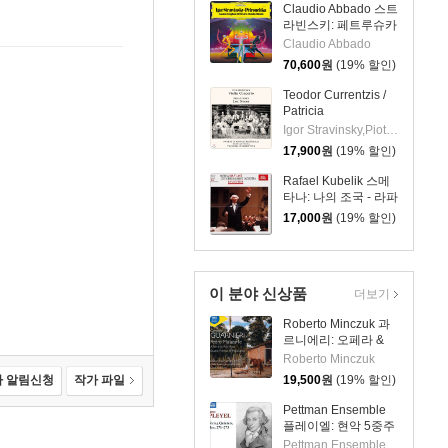
Claudio Abbado 스트
라빈스키: 페트루슈카
(Stravinsky:
Claudio Abbado
Petrushka) [LP]
70,600
원
(19% 할인)
Teodor Currentzis /
Patricia
Kopatchinskaja 차이
Igor Stravinsky,Piotr I. Tchaikovsky,Patricia Kopatchinskaja,Teodor Currentzis,MusicAeterna
코프스키: 바이올린
17,900
원
(19% 할인)
협주곡 / 스트라빈스
키: 결혼 - 테오도르 쿠
Rafael Kubelik 스메
렌치스
타나: 나의 조국 - 라파
엘 쿠벨릭 (Smetana:
17,000
원
(19% 할인)
Ma Vlast)
이 분야 신상품
더보기
Roberto Minczuk 과
르니에리: 오페라 &
관현악 작품집
Roberto Minczuk
(Guarnieri: Pedro
 알림신청
작가 파일
19,500
원
(19% 할인)
Malazarte)
Pettman Ensemble
플레이엘: 현악 5중주
작품집 (Pleyel: String
Pettman Ensemble