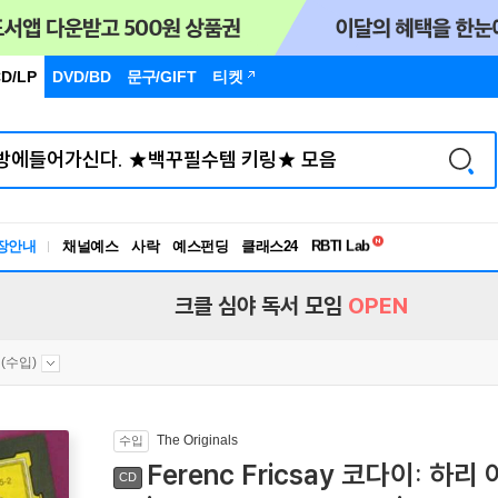
D/LP
DVD/BD
문구
/GIFT
티켓
독서유형검사
RBTI Lab
장안내
채널예스
사락
예스펀딩
클래스24
독서유형검사
크클 심야 독서 모임
OPEN
(수입)
The Originals
수입
Ferenc Fricsay 코다이: 하리 
CD