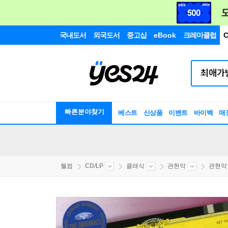
국내도서
외국도서
중고샵
eBook
크레마클럽
C
빠른분야찾기
베스트
신상품
이벤트
바이백
매
웰컴
CD/LP
클래식
관현악
관현악 