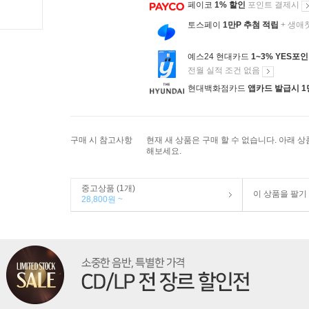
페이코
1% 할인
포인트 결제시
토스페이
1만P 추첨 적립
+ 생애
예스24 현대카드
1~3% YES포
전월 실적 조건 없음
현대백화점카드
앱카드 발급시 1
구매 시 참고사항
현재 새 상품은 구매 할 수 없습니다. 아래 
해보세요.
중고상품 (1개)
이 상품을 팔기
28,800원 ~