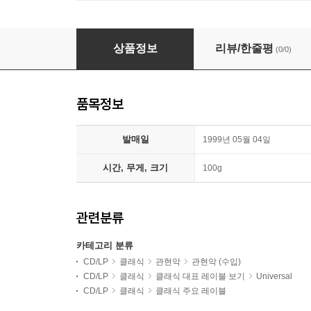
Ferenc Fricsay 코다이: 하리 야노스 모음곡 (Kodaly 
상품정보
리뷰/한줄평
(0/0)
품목정보
발매일
1999년 05월 04일
시간, 무게, 크기
100g
관련분류
카테고리 분류
CD/LP
클래식
관현악
관현악 (수입)
CD/LP
클래식
클래식 대표 레이블 보기
Universal
CD/LP
클래식
클래식 주요 레이블