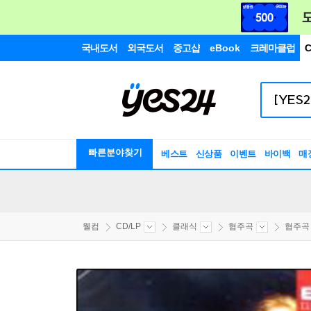
국내도서
외국도서
중고샵
eBook
크레마클럽
C
빠른분야찾기
베스트
신상품
이벤트
바이백
매
웰컴
CD/LP
클래식
협주곡
협주곡 