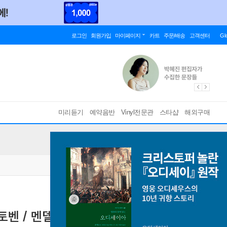
로그인
회원가입
마이페이지
카트
주문/배송
고객센터
Gl
미리듣기
예약음반
Vinyl전문관
스타샵
해외구매
벤 / 멘델스존 / 브람스) - 예후디 메뉴