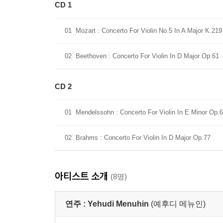
CD 1
01
Mozart : Concerto For Violin No.5 In A Major K.219
02
Beethoven : Concerto For Violin In D Major Op.61
CD 2
01
Mendelssohn : Concerto For Violin In E Minor Op.
02
Brahms : Concerto For Violin In D Major Op.77
아티스트 소개
(8명)
연주 :
Yehudi Menuhin
(예후디 메뉴인)