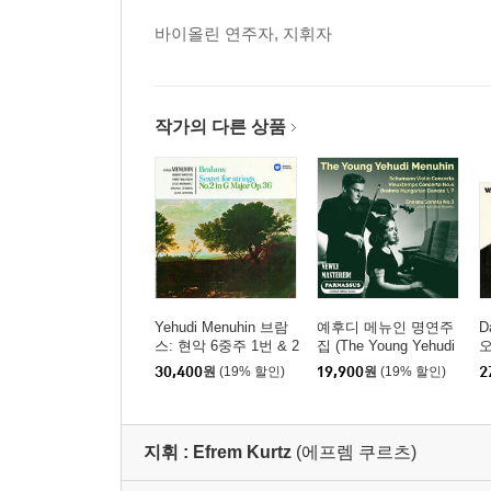
바이올린 연주자, 지휘자
작가의 다른 상품
Yehudi Menuhin 브람
예후디 메뉴인 명연주
D
스: 현악 6중주 1번 & 2
집 (The Young Yehudi
번 (Brahms: String Sex
Menuhin)
이
30,400
원
(19% 할인)
19,900
원
(19% 할인)
2
tets No.1 & 20) [HQC
a
D]
o
지휘 :
Efrem Kurtz
(에프렘 쿠르츠)