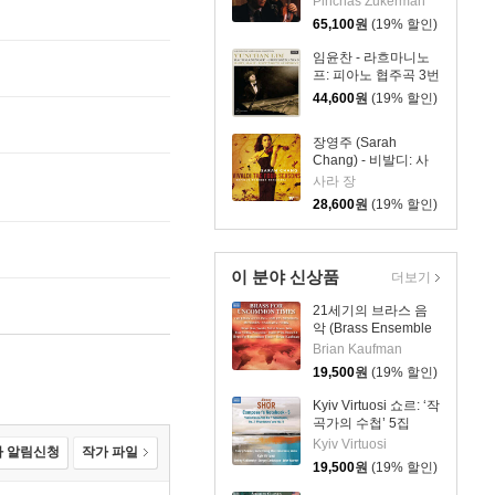
Pinchas Zukerman
스 (Sibelius: Violin
65,100
원
(19% 할인)
Concerto /
Beethoven:
임윤찬 - 라흐마니노
Romances For) [LP]
프: 피아노 협주곡 3번
[반 클라이번 콩쿠르
44,600
원
(19% 할인)
실황 녹음]
(Rachmaninov:
장영주 (Sarah
Piano Concerto
Chang) - 비발디: 사
Op.30) [LP]
계 (Vivaldi: The Four
사라 장
Seasons) [LP]
28,600
원
(19% 할인)
이 분야 신상품
더보기
21세기의 브라스 음
악 (Brass Ensemble
Music - 21st Century)
Brian Kaufman
19,500
원
(19% 할인)
Kyiv Virtuosi 쇼르: ‘작
곡가의 수첩’ 5집
(Shor: Composer’s
Kyiv Virtuosi
 알림신청
작가 파일
Notebook, Vol. 5)
19,500
원
(19% 할인)