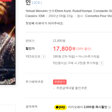
인
[ 2CD ]
Yehudi Menuhin
연주/
Efrem Kurtz
,
Rudolf Kempe
,
Constantin Sil
Classics
/
EMI
2002년 08월 23일
원서 :
Concertos Pour Vio
첫번째 리뷰어가 되어주세요.
판매가
21,800원
17,800
원
할인가
(18% 할인)
YES포인트
180원 (1% 적립) + 마니아추가적립
5만원이상 구매 시 2천원 추가적립
추가혜택쿠폰
쿠폰받기
주문금액대별 할인쿠폰
결제혜택
카카오페이
2,000원 즉시할인
일