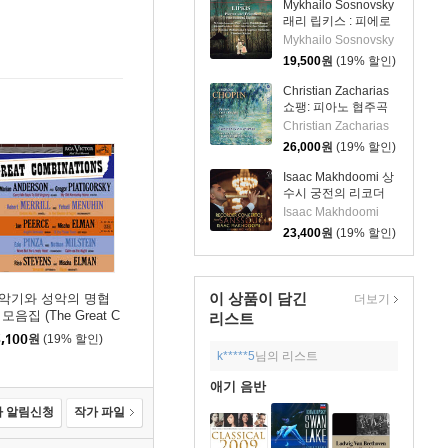
Mykhailo Sosnovsky
래리 립키스 : 피에로
와 친구들 (Larry
Mykhailo Sosnovsky
Lipkis: Pierrot &
19,500
원
(19% 할인)
Friends)
Christian Zacharias
쇼팽: 피아노 협주곡
제1~2번 (Chopin:
Christian Zacharias
Complete Piano
26,000
원
(19% 할인)
Concertos) [SACD
Hybrid]
Isaac Makhdoomi 상
수시 궁전의 리코더
협주곡 (Recorder
Isaac Makhdoomi
Concertos from
23,400
원
(19% 할인)
Sanssouci)
이 상품이 담긴
악기와 성악의 명협
더보기
모음집 (The Great C
리스트
binations) [LP]
,100
원
(19% 할인)
k*****5
님의 리스트
애기 음반
 알림신청
작가 파일