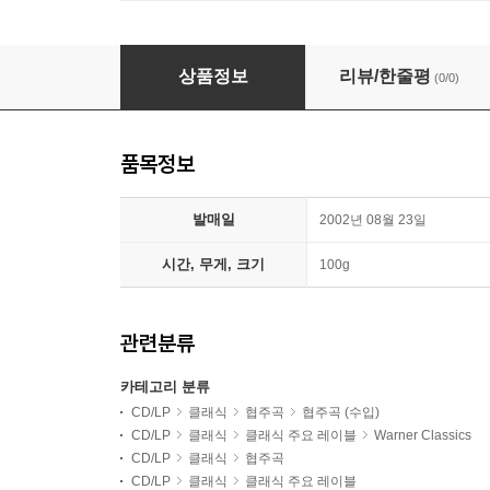
바이올린 협주곡 (모차르트 / 베토벤 / 멘델스존 /
상품정보
리뷰/한줄평
(0/0)
품목정보
발매일
2002년 08월 23일
시간, 무게, 크기
100g
관련분류
카테고리 분류
CD/LP
클래식
협주곡
협주곡 (수입)
CD/LP
클래식
클래식 주요 레이블
Warner Classics
CD/LP
클래식
협주곡
CD/LP
클래식
클래식 주요 레이블