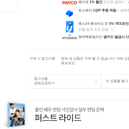
페이코
1% 할인
포인트 결제시
토스페이
1만P 추첨 적립
+ 생애
예스24 현대카드
1~3% YES포
전월 실적 조건 없음
현대백화점카드
앱카드 발급시 1
구매 시 참고사항
현재 새 상품은 구매 할 수 없습니다. 아래 
해보세요.
중고상품
이 상품을 팔기
판매요청하기