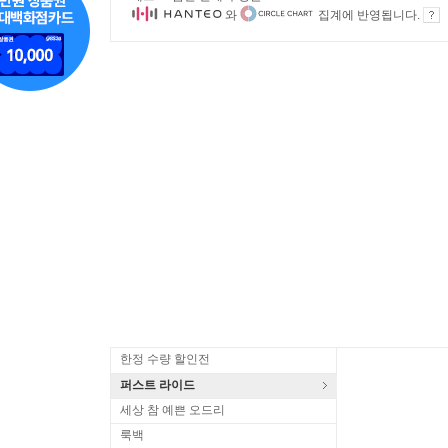
와
집계에 반영됩니다.
한정 수량 할인전
퍼스트 라이드
세상 참 예쁜 오드리
룩백