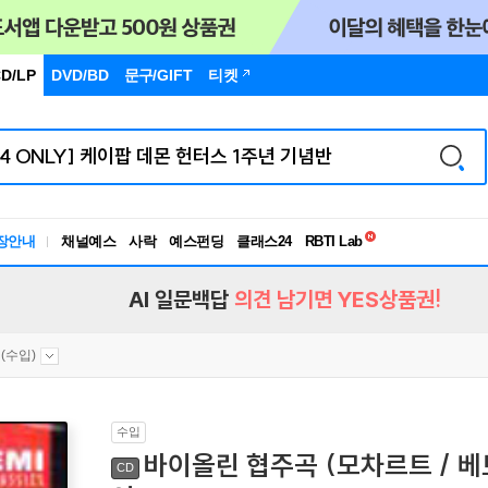
D/LP
DVD/BD
문구
/GIFT
티켓
독서유형검사
RBTI Lab
장안내
채널예스
사락
예스펀딩
클래스24
독서유형검사
AI 일문백답
의견 남기면 YES상품권!
(수입)
수입
바이올린 협주곡 (모차르트 / 베토
CD