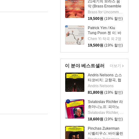
21세기의 브라스 음
악 (Brass Ensemble
Music - 21st Century)
Brass for Uncommon Times 실내악
19,500
원
(19% 할인)
Patrick Yim / Kiu
Tung Poon 첸 이: 바
이올린, 비올라, 피아
Chen Yi 작곡 외 2명
노 작품집 (Chen Yi:
19,500
원
(19% 할인)
Works For Violin,
Viola And Piano)
이 분야 베스트셀러
더보기
Andris Nelsons 쇼스
타코비치: 교향곡, 협
주곡 (Shostakovich:
Andris Nelsons
Symphonies,
81,800
원
(19% 할인)
Concertos, Lady
Macbeth of Mtsensk
Sviatoslav Richter 라
District)
흐마니노프: 피아노
협주곡 2번 / 차이코프
Sviatoslav Richter, Herbert von Karajan
스키: 협주곡 1번
18,600
원
(19% 할인)
(Rachmaninov:
Piano Concerto No.2
Pinchas Zukerman
/ Tchaikovsky: Piano
시벨리우스: 바이올린
Concerto No.1)
협주곡 / 베토벤: 로망