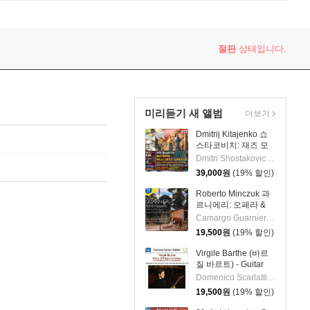
절판
상태입니다.
미리듣기 새 앨범
더보기
Dmitrij Kitajenko 쇼
스타코비치: 재즈 모
음곡, 발레 모음곡, 협
Dmitri Shostakovich 작곡 외 6명
주곡들
39,000
원
(19% 할인)
(Shostakovich: Jazz
Suite; Ballet Suites;
Roberto Minczuk 과
Concertos)
르니에리: 오페라 &
관현악 작품집
Camargo Guarnieri 작곡 외 2명
(Guarnieri: Pedro
19,500
원
(19% 할인)
Malazarte)
Virgile Barthe (바르
질 바르트) - Guitar
Recital (기타 리사이
Domenico Scarlatti 작곡 외 5명
틀)
19,500
원
(19% 할인)