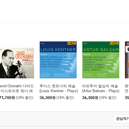
avid Oistrakh 다비드
루이스 켄트너의 예술
아르투어 발삼의 예술
현
오이스트라흐 워너 레
(Louis Kentner - Plays)
(Artur Balsam - Plays)
연 
블 녹음 전집 (The W
om
71,700
원
(19% 할인)
36,300
원
(19% 할인)
36,300
원
(19% 할인)
35
rner Remastered Editi
n)
관심작가