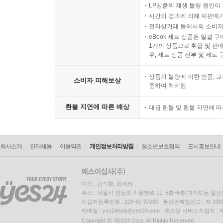
LP상품의 재생 불량 원인이 기
시간의 경과에 의해 재판매가
전자상거래 등에서의 소비자
eBook 세트 상품은 일괄 
1개의 상품으로 취급 및 판매
우, 세트 상품 전부 및 세트
상품의 불량에 의한 반품, 교
소비자 피해보상
준하여 처리됨
환불 지연에 따른 배상
대금 환불 및 환불 지연에 
회사소개
인재채용
이용약관
개인정보처리방침
청소년보호정책
도서홍보안내
대표 : 김석환, 최세라
주소 : 서울시 영등포구 은행로 11, 5층~6층(여의도동,일신
사업자등록번호 : 229-81-37000 통신판매업신고 : 제 200
이메일 : yes24help@yes24.com 호스팅 서비스사업자 :
Copyright ⓒ YES24 Corp. All Rights Reserved.