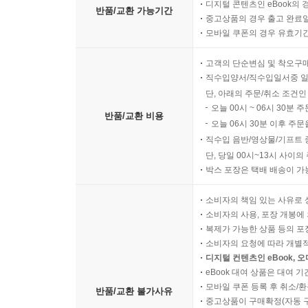
디지털 콘텐츠인 eBook의 
반품/교환 가능기간
중고상품의 경우 출고 완료일
모바일 쿠폰의 경우 유효기간(
고객의 단순변심 및 착오구
직수입양서/직수입일서중 일
단, 아래의 주문/취소 조건인
오늘 00시 ~ 06시 30분 
반품/교환 비용
오늘 06시 30분 이후 주문
직수입 음반/영상물/기프트 
단, 당일 00시~13시 사이
박스 포장은 택배 배송이 가
소비자의 책임 있는 사유로 
소비자의 사용, 포장 개봉에 
복제가 가능한 상품 등의 포장을 
소비자의 요청에 따라 개별
디지털 컨텐츠인 eBook, 
eBook 대여 상품은 대여 기
모바일 쿠폰 등록 후 취소/환
반품/교환 불가사유
중고상품이 구매확정(자동 