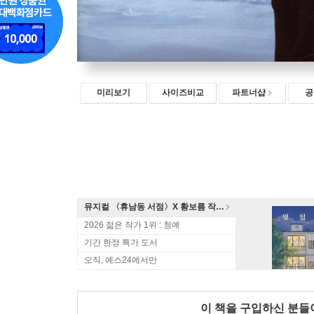
미리보기
사이즈비교
파트너샵
공
뮤지컬 〈휴남동 서점〉X 황보름 작가 북토크
2026 젊은 작가 1위 : 청예
기간 한정 특가 도서
오직, 예스24에서만
이 책을 구입하신 분