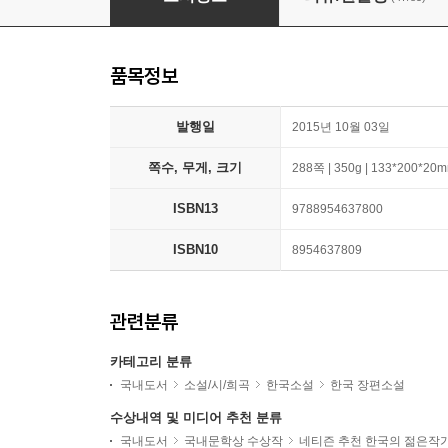
품목정보
발행일
2015년 10월 03일
쪽수, 무게, 크기
288쪽 | 350g | 133*200*20
ISBN13
9788954637800
ISBN10
8954637809
관련분류
카테고리 분류
국내도서
소설/시/희곡
한국소설
한국 장편소설
수상내역 및 미디어 추천 분류
국내도서
국내문학상 수상작
네티즌 추천 한국의 젊은작