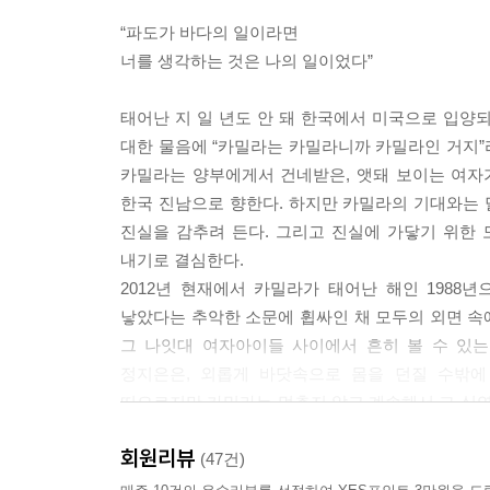
위해서 존재하는 것입니다. 날개가 없었다면, 하늘을
“파도가 바다의 일이라면
너를 생각하는 것은 나의 일이었다”
--- p.241
바다에 던져진 시신처럼, 모든 감춰진 이야기 속
태어난 지 일 년도 안 돼 한국에서 미국으로 입양
떠오른다. 진실은 개개인의 욕망을 지렛대 삼아 스스로 
대한 물음에 “카밀라는 카밀라니까 카밀라인 거지”라
카밀라는 양부에게서 건네받은, 앳돼 보이는 여자가
나라는 존재, 내 인생. 엄마가 나를 낳아서 내가 존
한국 진남으로 향한다. 하지만 카밀라의 기대와는 
용감하다고 생각하는군요”라던 신혜숙의 말이 떠올랐다. 
진실을 감추려 든다. 그리고 진실에 가닿기 위한
내기로 결심한다.
모든 것은 두 번 진행된다. 처음에는 서로 고립된 
2012년 현재에서 카밀라가 태어난 해인 198
에 그걸 선의 인생으로 회상한다.--- p.177
낳았다는 추악한 소문에 휩싸인 채 모두의 외면 속에
그 나잇대 여자아이들 사이에서 흔히 볼 수 있는
낮과 밤은 이토록 다른데 왜 이 둘을 한데 묶어서 
정지은은, 외롭게 바닷속으로 몸을 던질 수밖에
인생이라고 부른다.--- p.220
떠오르지만 카밀라는 멈추지 않고 계속해서 그 심연
엄마를 계속해서 생각하려는 노력을 멈추지 않을 때 
사람과 사람 사이에는 서로에 대한 이해를 가로막는
회원리뷰
(47건)
서 우리에게는 날개가 필요한 것이죠. 중요한 건 우
“우리에게는 날개가 필요한 것이죠”