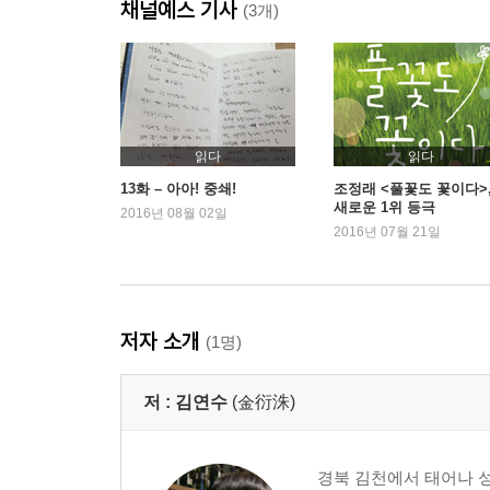
채널예스 기사
태풍이 불어오기 전날의 검모래 _170
(3개)
그대가 들려주는 말들은 내 귀로도 들리고 _184
제3부 우리
적적함, 혹은 불안과 성가심 사이의 적당한 온기 _20
날마다 하나의 낮이 종말을 고한다 _220
읽다
읽다
나한테는 날개가 있어, 바로 이 아이야 _234
13화 – 아아! 중쇄!
조정래 <풀꽃도 꽃이다>
새로운 1위 등극
저기, 또 저기, 섬광처럼 어떤 얼굴들이 _250
2016년 08월 02일
2016년 07월 21일
특별전: 가장 차가운 땅에서도
1. 1985년 6월 무렵, 금이 간 그라나다의 뒷유리창 _
2. 1986년 3월 무렵, 에밀리 디킨슨의 시 _273
저자 소개
(1명)
3. 2012년의 카밀라, 혹은 1984년의 정지은 _284
저 :
김연수
(金衍洙)
작가의 말 _286
경북 김천에서 태어나 성