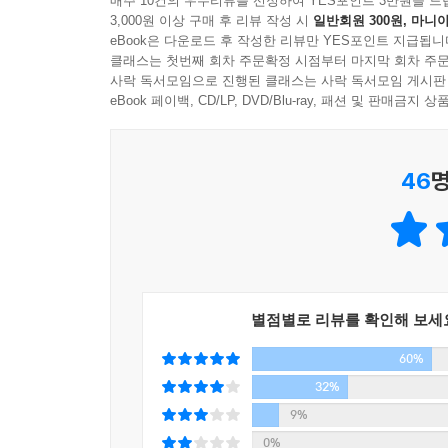
매주 10건의 우수리뷰를 선정하여 YES포인트 3만원을 드
다는 것 역시 그와 같아요. 꿈과 같은 일이라 네 
3,000원 이상 구매 후 리뷰 작성 시
일반회원 300원, 마니아
eBook은 다운로드 후 작성한 리뷰만 YES포인트 지급됩니
은 없습니다. 그럼 날개는 왜 존재하는 것인가? 그
진실을 알기 위해 ‘나는 최선을 다할 거야’라고 말
클래스는 첫번째 회차 주문확정 시점부터 마지막 회차 주문
위해서 존재하는 것입니다. 날개가 없었다면, 하늘을
존재의 나약함과 비겁함이 반대편에서 떠오른다. 하
사락 독서모임으로 진행된 클래스는 사락 독서모임 게시판
조금씩 말하기 시작한다. 그리고 각자의 진실이 겹
eBook 페이백, CD/LP, DVD/Blu-ray, 패션 및 판매금
--- p.241
이른다 해서 카밀라의 친부가 과연 누구인지에 대해
아니라는 것, 카밀라 혹은 우리가 그 다양한 경우 
46
명
한편, 카밀라가 작가라는 점을 고려할 때, 기나긴
것이다. 소설이란, 바닷속에 가라앉아 온기도 질
말이다. 죽은 정지은과 그의 딸 카밀라가 결국 만나
*
소설 속 인물들은 모두 열심히 생각하고 기억한다. 
별점별로 리뷰를 확인해 보세
김연수는 김연수이기 때문에 그 심연이 깊고도 넓
60%
것.”짧고도 빛나는 순간의 날갯짓 때문에 인간은 죽을
소설의 문장들은 참 아름답고 처연하다. _김미현(문
32%
9%
0%