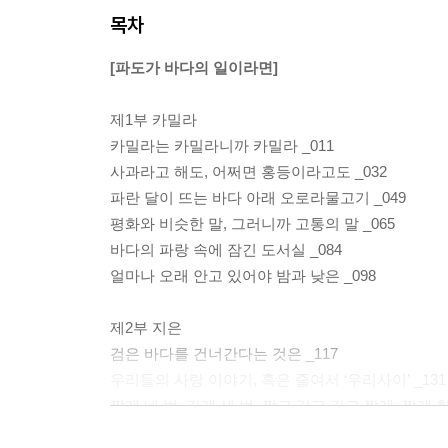
목차
[파도가 바다의 일이라면]
제1부 카밀라
카밀라는 카밀라니까 카밀라 _011
사과라고 해도, 어쩌면 홍등이라고도 _032
파란 달이 뜨는 바다 아래 오로라물고기 _049
평화와 비슷한 말, 그러니까 고통의 말 _065
바다의 파랑 속에 잠긴 도서실 _084
얼마나 오래 안고 있어야 밤과 낮은 _098
제2부 지은
검은 바다를 건너간다는 것은 _117
우리들의 사랑 이야기, 혹은 줄여서 ‘우리사이’ _131
짧게 네 번, 길게 세 번, 짧고 길고 길고 짧게, 짧게 한 
지나간 시절에, 황금의 시절에 _157