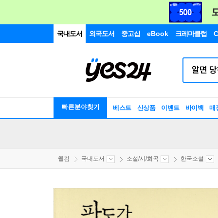
국내도서
외국도서
중고샵
eBook
크레마클럽
C
빠른분야찾기
베스트
신상품
이벤트
바이백
매
웰컴
국내도서
소설/시/희곡
한국소설