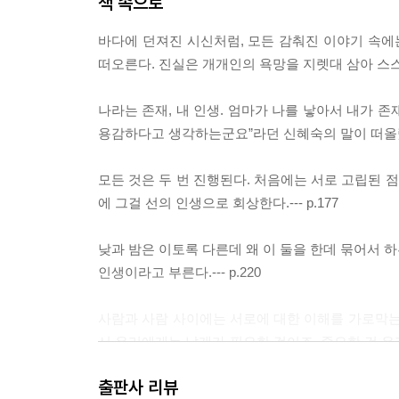
책 속으로
바다에 던져진 시신처럼, 모든 감춰진 이야기 속
떠오른다. 진실은 개개인의 욕망을 지렛대 삼아 스스로 
나라는 존재, 내 인생. 엄마가 나를 낳아서 내가 존
용감하다고 생각하는군요”라던 신혜숙의 말이 떠올랐다. 
모든 것은 두 번 진행된다. 처음에는 서로 고립된 
에 그걸 선의 인생으로 회상한다.--- p.177
낮과 밤은 이토록 다른데 왜 이 둘을 한데 묶어서 
인생이라고 부른다.--- p.220
사람과 사람 사이에는 서로에 대한 이해를 가로막는
서 우리에게는 날개가 필요한 것이죠. 중요한 건 우
다는 것 역시 그와 같아요. 꿈과 같은 일이라 네 
출판사 리뷰
은 없습니다. 그럼 날개는 왜 존재하는 것인가? 그