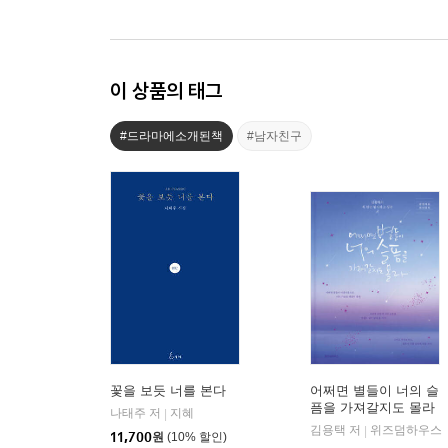
이 상품의 태그
#드라마에소개된책
#남자친구
꽃을 보듯 너를 본다
어쩌면 별들이 너의 슬
픔을 가져갈지도 몰라
나태주 저
지혜
|
(출간 10주년 기념 리커
김용택 저
위즈덤하우스
|
11,700
원
(10% 할인)
버 양장 에디션)