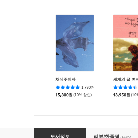
채식주의자
세계의 끝 여
1,790건
15,300
원
(10% 할인)
13,950
원
(10
파도가 바다의 일이라면
도서정보
리뷰/한줄평
(47/85)