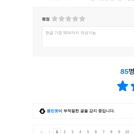
평점
한글 기준 50자까지 작성가능
85
명
클린봇
이 부적절한 글을 감지 중입니다.
1
2
3
4
5
6
7
8
9
10