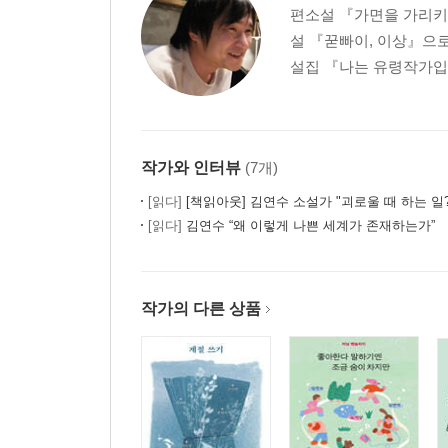
편소설 『가면을 가리키
설 『꾿빠이, 이상』으로
설집 『나는 유령작가입니
작가와 인터뷰
(7개)
[읽다]
[책읽아웃] 김연수 소설가 "괴로울 때 하는 일? 시급하게 나무를 
[읽다]
김연수 “왜 이렇게 나쁜 세계가 존재하는가”
작가의 다른 상품