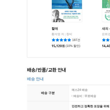
할매
새의
황석영 저
창비
은희경
|
187건
15,120
원
(10% 할인)
14,4
배송/반품/교환 안내
배송 안내
예스24 배송
배송 구분
배송비 : 무료배송
안전하고 정확한 포장을 위해 