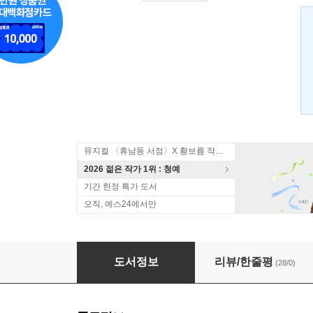
뮤지컬 〈휴남동 서점〉X 황보름 작가 북토크
2026 젊은 작가 1위 : 청예
기간 한정 특가 도서
오직, 예스24에서만
생사불명 야샤르
도서정보
리뷰/한줄평
(28/0)