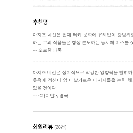
아지즈 네신은 국내에는 아동, 청소년 작품으로
《생사불명 야샤르》의 출간으로 국내 독자들에게 
추천평
‘얘깃감’이 부족한 국내문학과 가볍고 발랄한 일
본령인 서사의 힘, 이야기의 힘을 여실히 보여주
아지즈 네신은 현대 터키 문학에 유례없이 광범위
그럴듯한 거짓말과 탄탄한 문장으로 길어 올린다.
하는 그의 작품들은 항상 분노하는 동시에 미소를 
동시에 포복절도할 웃음 뒤에 숨겨진 ‘풍자’는 현
--- 오르한 파묵
특히나 정치적인 상황이나 사회 시스템이 우리나라와
《제이넵의 비밀 편지》라는 작품에서 아지즈 네신
아지즈 네신은 정치적으로 막강한 영향력을 발휘하는
글로 정의하고 있다.
웃음에 정신이 없어 날카로운 메시지들을 눈치 채
여기서 우리는 풍자를 통해 세상의 불의와 권위를
있을 것이다.
더 이상 웃음거리로 만들려 하지 않은 순수한 꿈을 엿
--- <가디언>, 영국
아지즈 네신은 작품 속에서 광범위한 사회 계층의 다
포착해낸다.
그는 모든 인간관계에서 발생하는 부조리와 모순, 
특히 성숙한 자기비판적인 시선으로 사회 시스템-정
회원리뷰
(28건)
무기력하고 위선적인 삶까지 전방위적으로 문제 삼