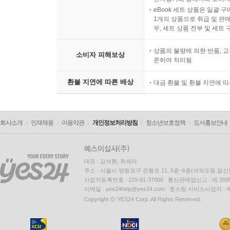
eBook 세트 상품은 일괄 
1개의 상품으로 취급 및 판매
우, 세트 상품 전부 및 세트
상품의 불량에 의한 반품, 교
소비자 피해보상
준하여 처리됨
환불 지연에 따른 배상
대금 환불 및 환불 지연에 
회사소개
인재채용
이용약관
개인정보처리방침
청소년보호정책
도서홍보안내
대표 : 김석환, 최세라
주소 : 서울시 영등포구 은행로 11, 5층~6층(여의도동,일신
사업자등록번호 : 229-81-37000 통신판매업신고 : 제 200
이메일 : yes24help@yes24.com 호스팅 서비스사업자 :
Copyright ⓒ YES24 Corp. All Rights Reserved.