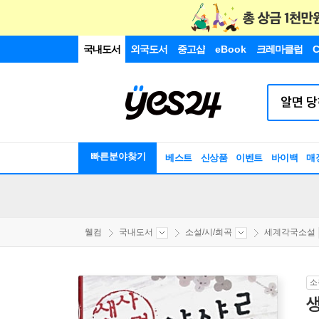
국내도서
외국도서
중고샵
eBook
크레마클럽
C
빠른분야찾기
베스트
신상품
이벤트
바이백
매
웰컴
국내도서
소설/시/희곡
세계각국소설
소