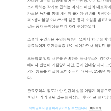
사소한 실수로 감방에 들어온 주인공, 야샤르가 매
스러워하는 작가로 꼽히는 아지즈 네신의 대표작이
카로운 풍자를 통해 세상의 불의와 권위를 비판하는 
과 <생사불명 야샤르>와 같은 풍자 소설을 발표하
같은 풍자 문학상을 여러 차례 수상하였다.
소설의 주인공은 주민등록증이 없어서 항상 불이익을
동료들에게 주민등록증 없이 살아가면서 겪었던 황
초등학교 입학 서류를 준비하러 동사무소에 갔다가 
때마다 번번이 거절당하지만, 군에 입대할 때나 고
의의 횡포를 여실히 보여주는 이 대목은, 1948년
다.
관료주의의 횡포가 한 인간의 삶을 어떻게 악몽으로 
78년 터키의 권위 있는 문학상인 '마다라르 문학상'
책의 일부 내용을 미리 읽어보실 수 있습니다.
미리보기