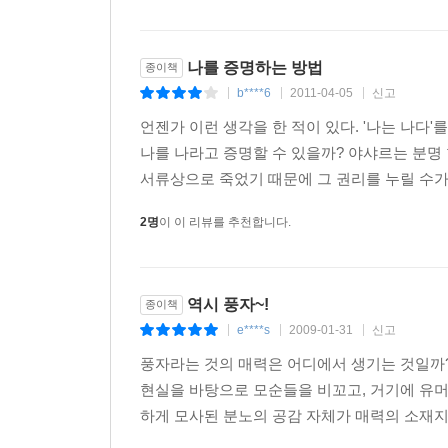
일흔두 살에 영장을 발령받은 노파, 어느 날 갑자기
때문에 포기하고 마는 스파이 등등. 아지즈 네
산업사회의 질서 속에서 ‘인간적인 삶이란 무엇인가'
나를 증명하는 방법
종이책
b****6
2011-04-05
신고
|
|
|
하지만 작품은 이러한 문제를 절묘한 풍자와 포복절
언젠가 이런 생각을 한 적이 있다. '나는 나다
그리고 그 웃음이 무엇이든 간에 웃음기가 가시기
나를 나라고 증명할 수 있을까? 야샤르는 분명
순박함과 무지함에 안쓰럽고, 삶에 대한 열정과 
서류상으로 죽었기 때문에 그 권리를 누릴 수가 
것이다.
2명
이 이 리뷰를 추천합니다.
이 작품의 가장 큰 매력은 터키 작품임에도 불구하
살아가면서 시시때때로 목구멍까지 울컥울컥 치받쳐
대신해서 내뱉어 주는 느낌이라고나 할까.
역시 풍자~!
종이책
아무튼 가슴 밑바닥에 첩첩이 쟁여져 있던 갖가지 체
e****s
2009-01-31
신고
|
|
|
풍자라는 것의 매력은 어디에서 생기는 것일까?
현실을 바탕으로 모순들을 비꼬고, 거기에 유머
스물한 개의 에피소드로 남은 사나이, 야샤르 야샤마
하게 모사된 분노의 공감 자체가 매력의 소재지가
작품은 야샤르가 감방에 들어와서 출소할 때까지 매