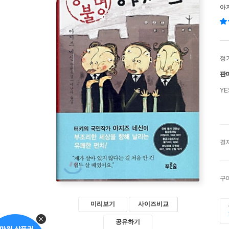
아
정
판
Y
결
구
미리보기
사이즈비교
공유하기