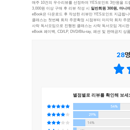
매주 10건의 우수리뷰를 선정하여 YES포인트 3만원을 드
3,000원 이상 구매 후 리뷰 작성 시
일반회원 300원, 마니아
미래를 위해 어린이에게 희망을 심어준 실천적 지
eBook은 다운로드 후 작성한 리뷰만 YES포인트 지급됩니
하지만 아지즈 네신이 국민작가로 추앙받는 또 다른
클래스는 첫번째 회차 주문확정 시점부터 마지막 회차 주문
사락 독서모임으로 진행된 클래스는 사락 독서모임 게시판
터키의 폭력적인 정권, 특히 언론인들에 대한 정
eBook 페이백, CD/LP, DVD/Blu-ray, 패션 및 판매금
재판을 받았으며 유배와 수감생활을 반복하였다.
1980년 육군참모총장 케난 에브렌 주도하에 전격
《악마의 시》를 터키어로 출간하려다 이슬람근본주
28
명
성향을 지닌 아지즈 네신을 공격하기 위해 그가 참가
그가 인간 존엄성의 회복과 보호에 얼마나 열정적
또한 아지즈 네신은 어린이를 사랑하고, 그들에게 
1972년에는 고아들에게 교육 기회를 마련해주기 위
이 재단에 기부되고 있다.
별점별로 리뷰를 확인해 보세
54%
못 말리는 백수, 살아도 죽은 사나이 야샤르가 매일
29%
“제가 살아 있지 않다는 걸 처음 안 건 열두 살 때였어
14%