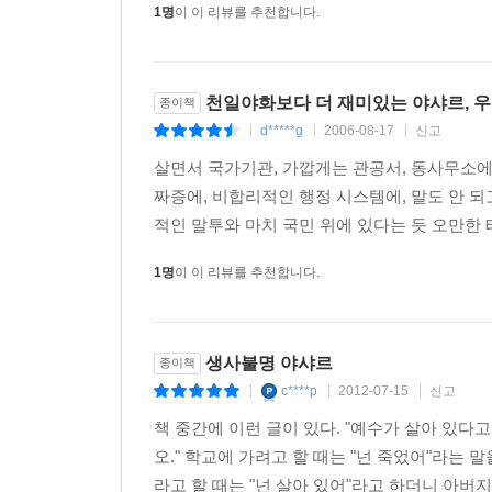
1명
이 이 리뷰를 추천합니다.
감방 동료들은 처음엔 어수룩한 야샤르를 무시하지만
《아라비안나이트》를 연상시키는 이 작품에서 질
이야기를 꺼내는 할아버지처럼 끝없이 이야기를 늘
천일야화보다 더 재미있는 야샤르, 우
종이책
‘읽혀지는 소설’이 아닌 ‘구연되는 이야기’에서
d*****g
2006-08-17
신고
|
|
|
감방동료들에게 이야기를 들려주는 장면과 중간중간
살면서 국가기관, 가깝게는 관공서, 동사무소에
짜증에, 비합리적인 행정 시스템에, 말도 안 
적인 말투와 마치 국민 위에 있다는 듯 오만한 태
1명
이 이 리뷰를 추천합니다.
생사불명 야샤르
종이책
c****p
2012-07-15
신고
|
|
|
책 중간에 이런 글이 있다. "예수가 살아 있
오." 학교에 가려고 할 때는 "넌 죽었어"라는 
라고 할 때는 "넌 살아 있어"라고 하더니 아버지