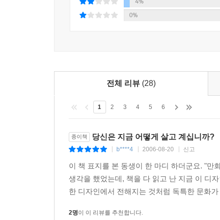
4%
《생사불명 야샤르》는 아지즈 네신의 대표적인 장편
0%
실화를 바탕으로 하고 있다.
당초에는 12막으로 구성된 극본으로 라디오에서 방
이후 앙카라 라디오 프로그램 제작자가 아지즈 네신
작품은 주민등록증이 없어서 인생의 대부분을 어
공무원에게 대들며 정부를 모독했다는 이유로 교도
전체 리뷰
(28)
야샤르는 열두 살 때 초등학교 입학 서류를 준비
된다.
1
2
3
4
5
6
소설은 야샤르가 주민등록증이 없이 살아가면서 겪었
인간다운 삶을 살기 위해 주민등록증을 발급받으
당신은 지금 어떻게 살고 계십니까?
종이책
군복무나 고인이 된 아버지의 세금을 갚아야 할 
b****4
2006-08-20
신고
|
|
|
이 책 표지를 본 동생이 한 마디 하더군요. "
생각을 했었는데, 책을 다 읽고 난 지금 이 디
미소微笑와 실소失笑 뒤에 밀려오는 아득한 슬픔. 다
한 디자인에서 전해지는 것처럼 독특한 문화가 
작품 속에는 야샤르를 제외하고도 흥미로운 인물들
2명
이 이 리뷰를 추천합니다.