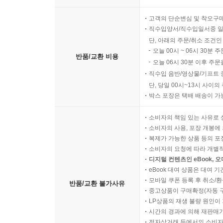
고객의 단순변심 및 착오구
직수입양서/직수입일서중 일
단, 아래의 주문/취소 조건인
오늘 00시 ~ 06시 30분 
반품/교환 비용
오늘 06시 30분 이후 주문
직수입 음반/영상물/기프트 
단, 당일 00시~13시 사이
박스 포장은 택배 배송이 가
소비자의 책임 있는 사유로 
소비자의 사용, 포장 개봉에 
복제가 가능한 상품 등의 포장을 
소비자의 요청에 따라 개별
디지털 컨텐츠인 eBook, 
eBook 대여 상품은 대여 기
모바일 쿠폰 등록 후 취소/환
반품/교환 불가사유
중고상품이 구매확정(자동 
LP상품의 재생 불량 원인이 기
시간의 경과에 의해 재판매가
전자상거래 등에서의 소비자