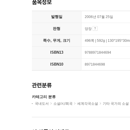
품목정보
발행일
2006년 07월 25일
판형
양장
쪽수, 무게, 크기
496쪽 | 592g | 130*195*30
ISBN13
9788971844694
ISBN10
8971844698
관련분류
카테고리 분류
국내도서
소설/시/희곡
세계각국소설
기타 국가의 소설