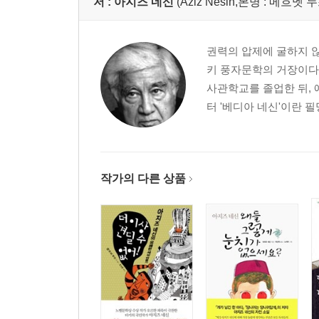
저 :
아지즈 네신
(Aziz Nesin,본명 : 메흐멧 누
권력의 압제에 굴하지 
키 풍자문학의 거장이다. 
사관학교를 졸업한 뒤, 
터 '베디아 네신'이란 필명
작가의 다른 상품