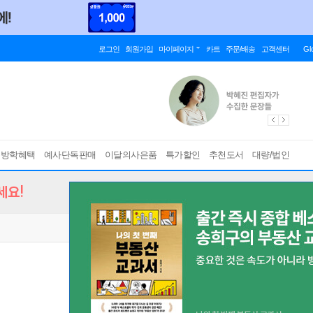
로그인
회원가입
마이페이지
카트
주문/배송
고객센터
Gl
름방학혜택
예사단독판매
이달의사은품
특가할인
추천도서
대량/법인
세요!