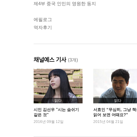
제4부 중국 인민의 영원한 동지
에필로그
역자후기
채널예스 기사
(3개)
읽다
읽다
시인 김선우 "시는 숨쉬기
서효인 “무심히, 그냥 책
같은 것"
읽어 보면 어때요?”
2016년 09월 12일
2015년 04월 21일