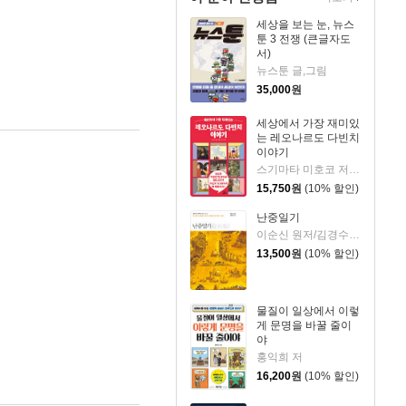
세상을 보는 눈, 뉴스
툰 3 전쟁 (큰글자도
서)
뉴스툰 글,그림
35,000
원
세상에서 가장 재미있
는 레오나르도 다빈치
이야기
스기마타 미호코 저/서수지 역
15,750
원
(10% 할인)
난중일기
이순신 원저/김경수 편저
13,500
원
(10% 할인)
물질이 일상에서 이렇
게 문명을 바꿀 줄이
야
홍익희 저
16,200
원
(10% 할인)