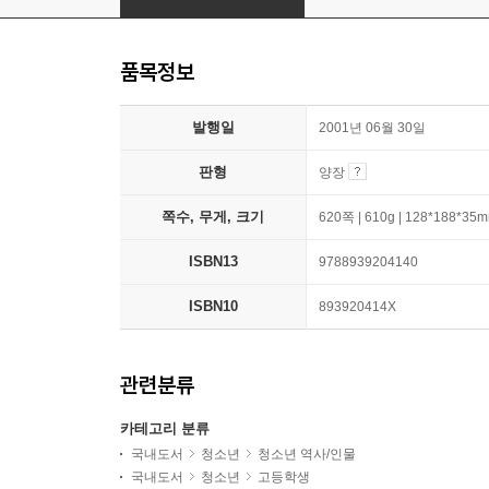
품목정보
발행일
2001년 06월 30일
판형
양장
쪽수, 무게, 크기
620쪽 | 610g | 128*188*35
ISBN13
9788939204140
ISBN10
893920414X
관련분류
카테고리 분류
국내도서
청소년
청소년 역사/인물
국내도서
청소년
고등학생