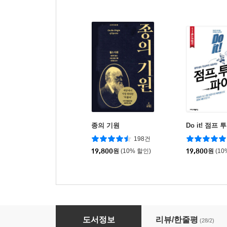
종의 기원
Do it! 점프
198건
19,800
원
(10% 할인)
19,800
원
(10
닥터 노먼 베쑨
도서정보
리뷰/한줄평
(28/2)