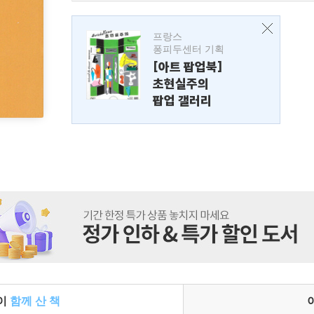
프랑스
퐁피두센터 기획
[아트 팝업북]
초현실주의
팝업 갤러리
들이
함께 산 책