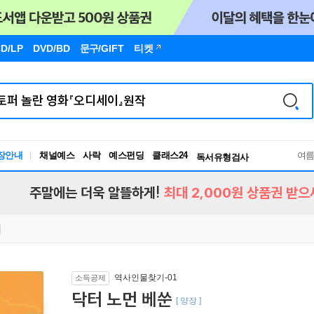
D/LP
DVD/BD
문구
/GIFT
티켓
장안내
채널예스
사락
예스펀딩
클래스24
독서유형검사
여
RBTI Lab
독서유형검사
주말에는 더욱 알뜰하게!
최대 2,000원 상품권 받으
역사인물찾기-01
소득공제
닥터 노먼 베쑨
[ 양장 ]