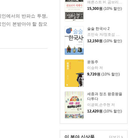
에른스트 H. 곰브리치 저/클리퍼드 하퍼 그림/박민수 역
15,300
원
(10% 할인)
페인에서의 반파쇼 투쟁,
인이 본받아야 할 참모
술술 한국사 2
조민숙 저/정호섭 감수/백대승 그림
12,150
원
(10% 할인)
윤동주
이승하 저
9,720
원
(10% 할인)
세종과 정조 왕중왕을
다투다
이광희,손주현 저
12,420
원
(10% 할인)
이 분야 신상품
더보기