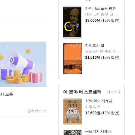
라이너스 폴링 평전
테드 고어츨,벤 고어츨 저/박경서 역
18,000
원
(10% 할인)
티베트의 별
골드스타인,셰랍,지벤슈 공저/이광일 역
21,510
원
(10% 할인)
이 분야 베스트셀러
더보기
도서 모음
식탁 위의 세계사
이영숙 저
펼쳐보기
12,600
원
(10% 할인)
곰브리치 세계사