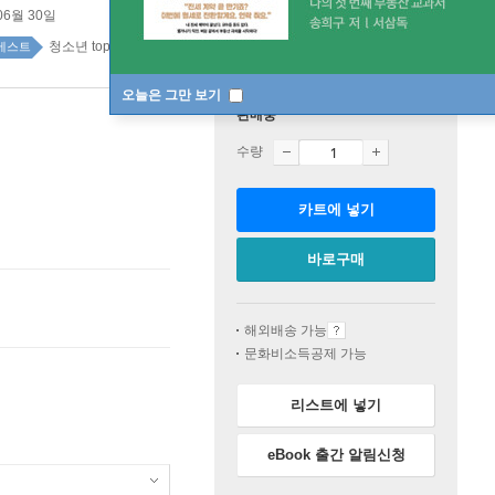
06월 30일
청소년 top100 1주
베스트
오늘은 그만 보기
판매중
수량
카트에 넣기
바로구매
해외배송 가능
문화비소득공제 가능
리스트에 넣기
eBook 출간 알림신청