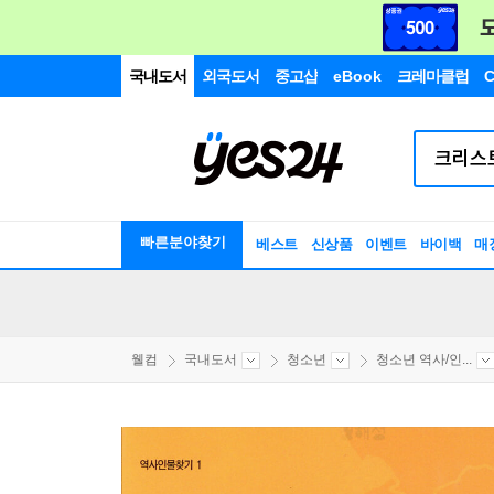
국내도서
외국도서
중고샵
eBook
크레마클럽
C
빠른분야찾기
베스트
신상품
이벤트
바이백
매
웰컴
국내도서
청소년
청소년 역사/인...