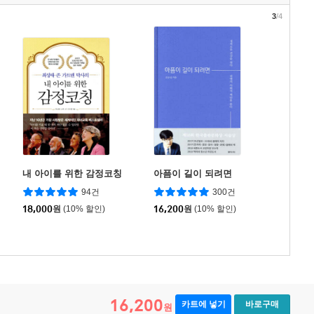
3
/4
내 아이를 위한 감정코칭
아픔이 길이 되려면
94건
300건
18,000
원
(10% 할인)
16,200
원
(10% 할인)
16,200
카트에 넣기
바로구매
원