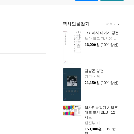
역사인물찾기
더보기
고바야시 다키지 평전
노마 필드 저/강윤화 역
16,200
원
(10% 할인)
김병곤 평전
김현서 저
21,150
원
(10% 할인)
역사인물찾기 시리즈
대표 도서 BEST 12
세트
편집부 저
153,000
원
(10% 할
인)