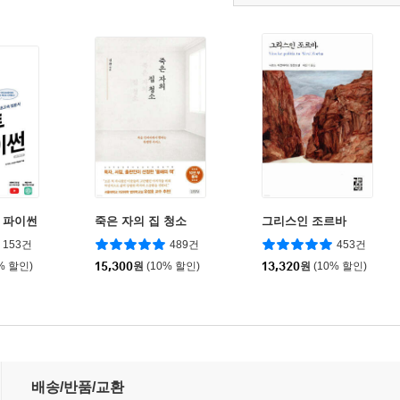
 투 파이썬
죽은 자의 집 청소
그리스인 조르바
153건
489건
453건
% 할인)
15,300
원
(10% 할인)
13,320
원
(10% 할인)
배송/반품/교환