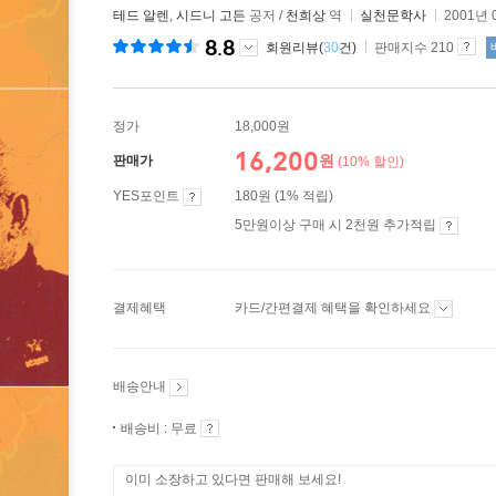
테드 알렌
,
시드니 고든
공저 /
천희상
역
실천문학사
2001년 
8.8
회원리뷰(
30
건)
판매지수 210
정가
18,000원
16,200
원
판매가
(10% 할인)
YES포인트
180원 (1% 적립)
5만원이상 구매 시 2천원 추가적립
결제혜택
카드/간편결제 혜택을 확인하세요
배송안내
배송비 : 무료
이미 소장하고 있다면 판매해 보세요!