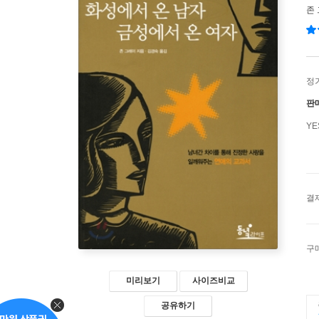
존
정
판
Y
결
구
미리보기
사이즈비교
공유하기