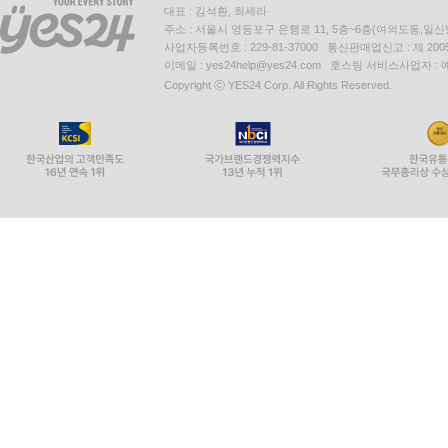
대표 : 김석환, 최세라
주소 : 서울시 영등포구 은행로 11, 5층~6층(여의도동,일신
사업자등록번호 : 229-81-37000 통신판매업신고 : 제 200
이메일 : yes24help@yes24.com 호스팅 서비스사업자 :
Copyright ⓒ YES24 Corp. All Rights Reserved.