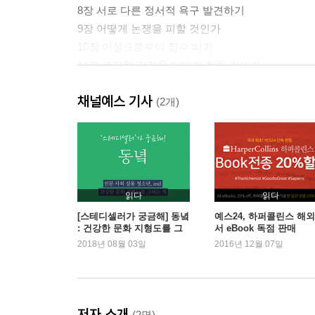
8장 서로 다른 정서적 욕구 발견하기
9장 어떻게 논쟁을 피할 것인가
10장 이성으로부터 점수 따기
11장 복잡한 감정을 어떻게 전할 것인가
12장 어떻게 도움을 청하고 받아들인 것인가
채널예스 기사
13장 사랑의 마법 지키기
(2개)
읽다
읽다
[스테디셀러가 궁금해] 동녘
예스24, 하퍼콜린스 해
: 건강한 문화 지형도를 그
서 eBook 독점 판매
리는 책
2018년 08월 03일
2016년 12월 07일
저자 소개
(2명)