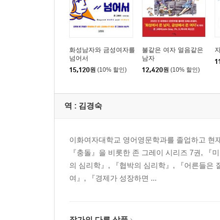
화성남자와 금성여자를
불같은 여자 얼음같은
넘어서
남자
1
15,120
원
(10% 할인)
12,420
원
(10% 할인)
역 :
김경숙
이화여자대학교 영어영문학과를 졸업하고 현재 
『충돌』을 비롯한 존 그레이 시리즈 7권, 『
의 심리학』, 『협박의 심리학』, 『어른들은 잘
여』, 『경제가 성장하면 ...
작가의 다른 상품