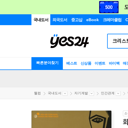
국내도서
외국도서
중고샵
eBook
크레마클럽
C
빠른분야찾기
베스트
신상품
이벤트
바이백
매
웰컴
국내도서
자기계발
인간관계
소
화