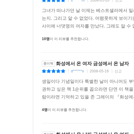
s******m
2008-05-20
신고
|
|
|
해결할 수 있도록 여유를 갖고 지켜보기만 하면 
동굴밖에 나와 예전의 친절하고 멋있는 연인으로 돌
그녀가 떠나가던 날 이제는 베스트셀러에서 밀려
는지. 그리고 알 수 없었다. 어렴풋하게 보이기
- 남자는 누군가가 자기를 필요로 한다고 느낄 때 
사이에 너댓명의 여자를 만났다. 그래도 알 수 
10명
이 이 리뷰를 추천합니다.
- 여자가 단지 남자의 공감을 얻기 위해 이야기를 
여자는 천성적으로 남자를 좀더 낫게 변화시키려 하
화성에서 온 여자 금성에서 온 남자
종이책
- 남자가 원하는 사랑은 주로 신뢰해 주고 인정해
d******n
2008-05-16
신고
|
|
|
사랑을 필요로 한다.
생일이다 기념일이다 특별한 날이 아니어도 부담
- 남자들은 항상 자기가 옳은 것처럼 행동함으로
권하고 싶은 책 1순위를 꼽으라면 단연 이 책
제기하는 대신 자기도 모르게 불만이나 비난을 표
람이라면 기억하고 있을 존 그레이의 『화성에서 
4명
이 이 리뷰를 추천합니다.
- 여자의 사랑은 마치 파도처럼 오르내림을 반복한
가중시킨다. 하지만 이런 때일수록 여자는 남자의 