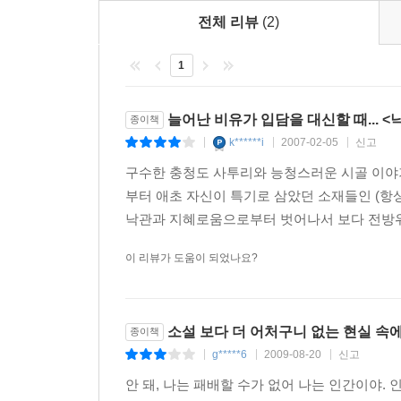
기업의 모습을 그린 「쇠북공기전 망징패조편」 
전체 리뷰
(2)
재미있게 표현되었다.
1
특히 그의 데뷔 시절, 소설가 이순원이 한 말처럼
헤비메탈을 자기만의 뽕짝조로 패기 있게 불러제
원곡보다 더 가슴 저릿하게 개사한 것이 압권이라 
늘어난 비유가 입담을 대신할 때... 
종이책
형태로 들어가 있어 재미를 더한다.
k******i
2007-02-05
신고
|
|
|
한편 월드컵 열기로 뜨거운 요즘, 작가가 축구와 
구수한 충청도 사투리와 능청스러운 시골 이야기
형식을 빌려 혼돈 속에 종말을 맞는 율려의 하루를 
부터 애초 자신이 특기로 삼았던 소재들인 (
단 한 장의 사진도 나오지 않지만, 소설 속에서 벌
낙관과 지혜로움으로부터 벗어나서 보다 전방위적
독특한 상상력과 견고한 서사가 빚어낸 김종광의 
이 리뷰가 도움이 되었나요?
마주치게 된다. 그는 냉혹한 현실을 살아가는 사람
이 노련하고 재치 넘치는 관찰자가 또 어떠한 상상
더욱 기대되게 만든다.
소설 보다 더 어처구니 없는 현실 속
종이책
g*****6
2009-08-20
신고
|
|
|
안 돼, 나는 패배할 수가 없어 나는 인간이야.