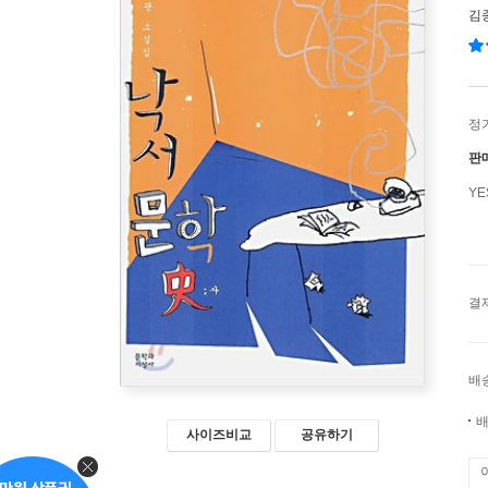
김
정
판
Y
결
배
배
사이즈비교
공유하기