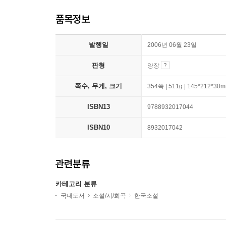
품목정보
발행일
2006년 06월 23일
판형
양장
쪽수, 무게, 크기
354쪽 | 511g | 145*212*30
ISBN13
9788932017044
ISBN10
8932017042
관련분류
카테고리 분류
국내도서
소설/시/희곡
한국소설