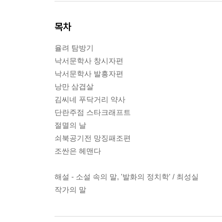
목차
율려 탐방기
낙서문학사 창시자편
낙서문학사 발흥자편
낭만 삼겹살
김씨네 푸닥거리 약사
단란주점 스타크래프트
절멸의 날
쇠북공기전 망징패조편
조싼은 헤맨다
해설 - 소설 속의 말, '발화의 정치학' / 최성실
작가의 말