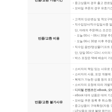
반품/교환 가능기간
중고상품의 경우 출고 완료일
모바일 쿠폰의 경우 유효기간(
고객의 단순변심 및 착오구
직수입양서/직수입일서중 일
단, 아래의 주문/취소 조건인
오늘 00시 ~ 06시 30분 
반품/교환 비용
오늘 06시 30분 이후 주문
직수입 음반/영상물/기프트 
단, 당일 00시~13시 사이
박스 포장은 택배 배송이 가
소비자의 책임 있는 사유로 
소비자의 사용, 포장 개봉에 
복제가 가능한 상품 등의 포장을 
소비자의 요청에 따라 개별
디지털 컨텐츠인 eBook, 
eBook 대여 상품은 대여 기
모바일 쿠폰 등록 후 취소/환
반품/교환 불가사유
중고상품이 구매확정(자동 
LP상품의 재생 불량 원인이 기