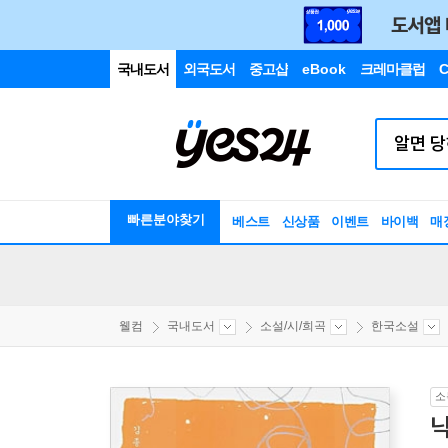
국내도서
외국도서
중고샵
eBook
크레마클럽
C
빠른분야찾기
베스트
신상품
이벤트
바이백
매
웰컴
국내도서
소설/시/희곡
한국소설
소