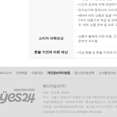
시간의 경과에 의해 재판매가
전자상거래 등에서의 소비자
eBook 세트 상품은 일괄 
1개의 상품으로 취급 및 판매
우, 세트 상품 전부 및 세트
상품의 불량에 의한 반품, 교
소비자 피해보상
준하여 처리됨
환불 지연에 따른 배상
대금 환불 및 환불 지연에 
회사소개
인재채용
이용약관
개인정보처리방침
청소년보호정책
도서홍보안내
대표 : 김석환, 최세라
주소 : 서울시 영등포구 은행로 11, 5층~6층(여의도동,일신
사업자등록번호 : 229-81-37000 통신판매업신고 : 제 200
이메일 : yes24help@yes24.com 호스팅 서비스사업자 :
Copyright ⓒ YES24 Corp. All Rights Reserved.