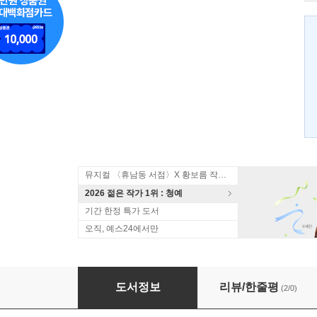
뮤지컬 〈휴남동 서점〉X 황보름 작가 북토크
2026 젊은 작가 1위 : 청예
기간 한정 특가 도서
오직, 예스24에서만
낙서문학사
도서정보
리뷰/한줄평
(2/0)