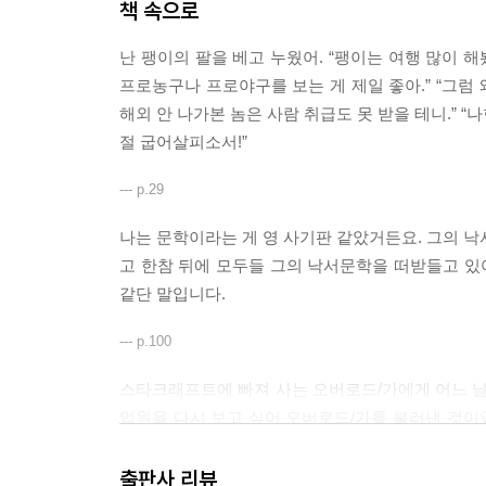
책 속으로
난 팽이의 팔을 베고 누웠어. “팽이는 여행 많이 해봤어?
프로농구나 프로야구를 보는 게 제일 좋아.” “그럼 
해외 안 나가본 놈은 사람 취급도 못 받을 테니.” “나한
절 굽어살피소서!”
--- p.29
나는 문학이라는 게 영 사기판 같았거든요. 그의 낙
고 한참 뒤에 모두들 그의 낙서문학을 떠받들고 있
같단 말입니다.
--- p.100
스타크래프트에 빠져 사는 오버로드/가에게 어느 날
업원을 다시 보고 싶어 오버로드/가를 불러낸 것이
함께 단란주점에서 술을 마신다. 그러던 중 민우가
종업원들 속에서 고초를 겪으면서도 머릿속으로는 
출판사 리뷰