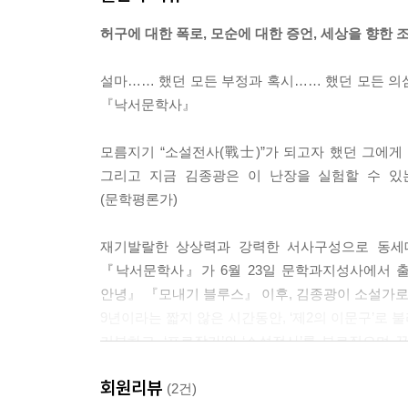
리한 게임을 이끌어 간다.
허구에 대한 폭로, 모순에 대한 증언, 세상을 향한 
안 돼, 나는 패배할 수가 없어 나는 인간이야. 인
설마…… 했던 모든 부정과 혹시…… 했던 모든 의
드/가는 최후의 꼼수를 썼다. 그 어떠한 말로도 설
『낙서문학사』
해버린 것이다. 처음부터 다시 시작하도록. 패배
는 뻔뻔함의 극치.
모름지기 “소설전사(戰士)”가 되고자 했던 그에게
--- p.299
그리고 지금 김종광은 이 난장을 실험할 수 있
(문학평론가)
재기발랄한 상상력과 강력한 서사구성으로 동세대
『낙서문학사』가 6월 23일 문학과지성사에서 출간
안녕』 『모내기 블루스』 이후, 김종광이 소설가로 
9년이라는 짧지 않은 시간동안, ‘제2의 이문구’로 
거부하고, ‘프로작가’와 ‘소설전사’를 부르짖으며
단단하게 짜여진 이야기, 그리고 무엇보다 그의 소설
회원리뷰
(2건)