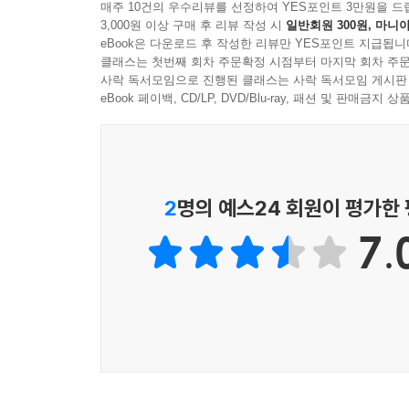
표제작은 일종의 연작소설로 이루어진 「낙서문학사
매주 10건의 우수리뷰를 선정하여 YES포인트 3만원을 드
3,000원 이상 구매 후 리뷰 작성 시
일반회원 300원, 마니아
비판적으로 접근하고 있는 전무후무한 소설”(문학평
eBook은 다운로드 후 작성한 리뷰만 YES포인트 지급됩니
이 작품은 전작 『모내기 블루스』에 실린 「언론낙
클래스는 첫번째 회차 주문확정 시점부터 마지막 회차 주문
문학과 문학을 둘러싼 여러 구조에 대한 작가의 
사락 독서모임으로 진행된 클래스는 사락 독서모임 게시판
하나의 이야기로 완성시켜나감으로써 “심층적인 차
eBook 페이백, CD/LP, DVD/Blu-ray, 패션 및 판매금
복수성과 밀접한 관련이 있는지, 그리고 어떻게 자
전작들과 구분되는 이번 소설집의 매력이라 할 수 
있을 것이다.
2
명의 예스24 회원이 평가한
이번 소설집의 해설을 맡은 문학평론가 최성실은 
7.
자본의 흐름과 이에 대한 성찰, 그리고 근대 문학
문학에 새로운 과제를 던져놓고 있”다고 피력하면서
포기하지 말아야 하지 않겠느냐는 작가의 진중한 
따라서 “아마도 『낙서문학사』는 지금까지의 한국
소설로 기록될 것이”라는 전망도 함께 내놓는다.
이번 소설집은 표제작뿐만 아니라 다양한 작품들
탐방기」를 비롯하여, 게임과 현실이 교차하며 긴