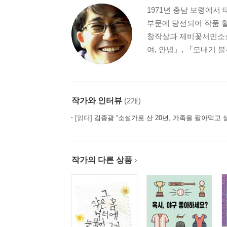
1971년 충남 보령에서
부문에 당선되어 작품 활
창작상과 제비꽃서민소설
여, 안녕』, 『모내기 
작가와 인터뷰
(2개)
[읽다]
김종광 “소설가로 산 20년, 가족을 팔아먹고 
작가의 다른 상품