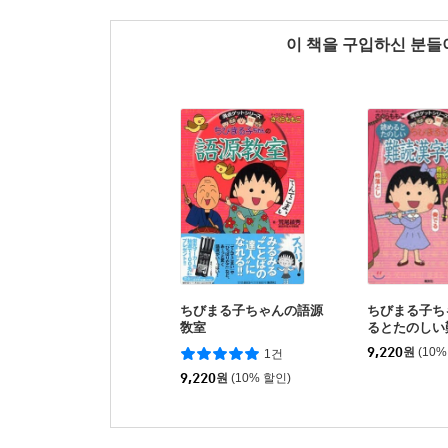
이 책을 구입하신 분
ちびまる子ちゃんの語源
ちびまる子ち
敎室
るとたのしい
室
9,220
원
(10%
1건
9,220
원
(10% 할인)