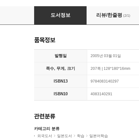
ちびまる子ちゃんの似たもの漢字使い分け敎室
도서정보
리뷰/한줄평
(2/1)
품목정보
발행일
2005년 03월 01일
쪽수, 무게, 크기
207쪽 | 128*180*16mm
ISBN13
9784083140297
ISBN10
4083140291
관련분류
카테고리 분류
외국도서
일본도서
학습
일본어학습