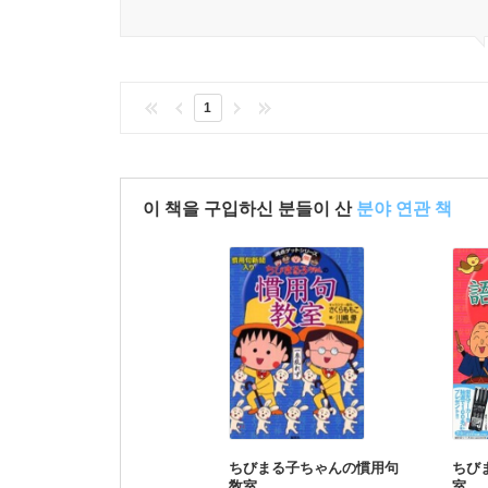
1
이 책을 구입하신 분들이 산
분야 연관 책
ちびまる子ちゃんの慣用句
ちび
敎室
室