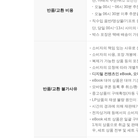
단, 아래의 주문/취소 조건인
오늘 00시 ~ 06시 30분 
반품/교환 비용
오늘 06시 30분 이후 주문
직수입 음반/영상물/기프트 
단, 당일 00시~13시 사이
박스 포장은 택배 배송이 가
소비자의 책임 있는 사유로 
소비자의 사용, 포장 개봉에 
복제가 가능한 상품 등의 포장을 
소비자의 요청에 따라 개별
디지털 컨텐츠인 eBook, 
eBook 대여 상품은 대여 기
모바일 쿠폰 등록 후 취소/환
반품/교환 불가사유
중고상품이 구매확정(자동 
LP상품의 재생 불량 원인이 기
시간의 경과에 의해 재판매가
전자상거래 등에서의 소비자
eBook 세트 상품은 일괄 
1개의 상품으로 취급 및 판매
우, 세트 상품 전부 및 세트