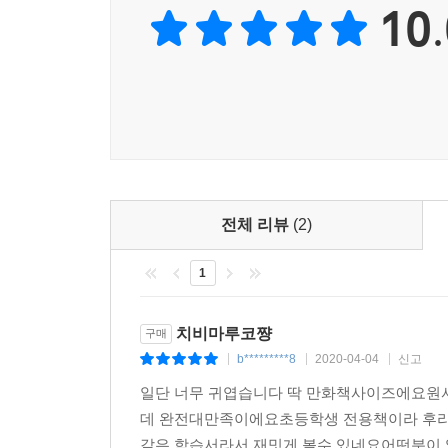
10.
전체 리뷰
(2)
1
치비마루코쨩
구매
b*********8
2020-04-04
신고
|
|
|
일단 너무 귀엽습니다 딱 만화책사이즈에요원서
데 완전대만족이에요초등학생 전용책이라 후리
같은 학습서라서 재밋게 볼수 있네요어떤분이 