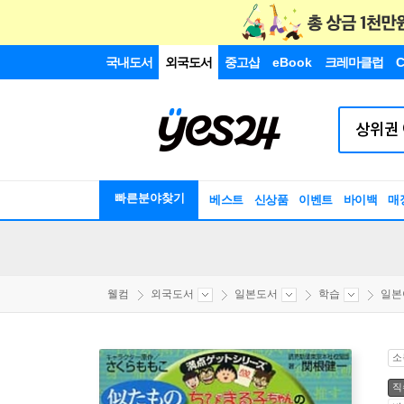
국내도서
외국도서
중고샵
eBook
크레마클럽
C
빠른분야찾기
베스트
신상품
이벤트
바이백
매
웰컴
외국도서
일본도서
학습
일본
소
직