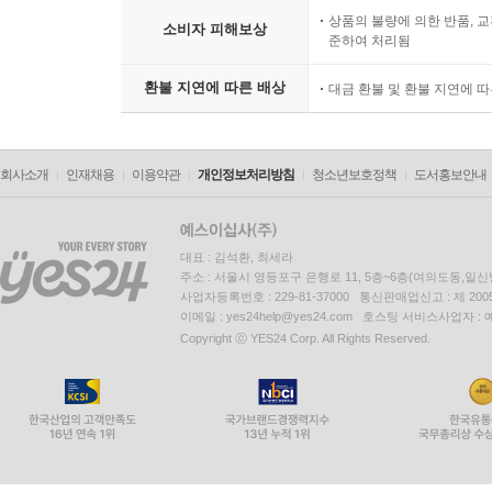
상품의 불량에 의한 반품, 교
소비자 피해보상
준하여 처리됨
환불 지연에 따른 배상
대금 환불 및 환불 지연에 
회사소개
인재채용
이용약관
개인정보처리방침
청소년보호정책
도서홍보안내
대표 : 김석환, 최세라
주소 : 서울시 영등포구 은행로 11, 5층~6층(여의도동,일신
사업자등록번호 : 229-81-37000 통신판매업신고 : 제 200
이메일 : yes24help@yes24.com 호스팅 서비스사업자 :
Copyright ⓒ YES24 Corp. All Rights Reserved.