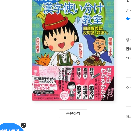
바
さ
정
판
Y
추
공유하기
결