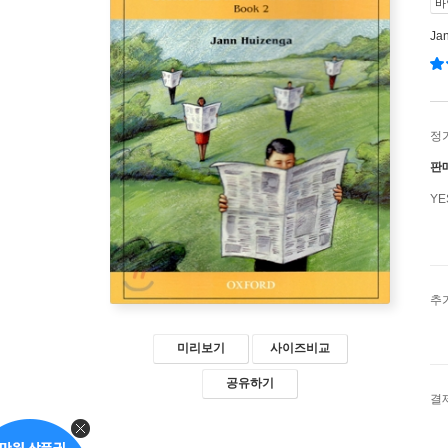
바
Ja
정
판
Y
추
미리보기
사이즈비교
공유하기
결