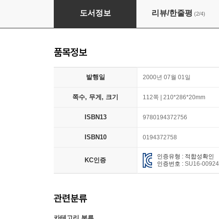
Can You Believe It? 2 : Stories and Idioms fr
도서정보
리뷰/한줄평
(2/4)
품목정보
발행일
2000년 07월 01일
쪽수, 무게, 크기
112쪽 | 210*286*20mm
ISBN13
9780194372756
ISBN10
0194372758
인증유형 : 적합성확인
KC인증
인증번호 :
SU16-0092
관련분류
카테고리 분류