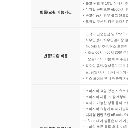
출고 완료 후 10일 이내의 
디지털 콘텐츠인 eBook의 
반품/교환 가능기간
중고상품의 경우 출고 완료일
모바일 쿠폰의 경우 유효기간(
고객의 단순변심 및 착오구
직수입양서/직수입일서중 일
단, 아래의 주문/취소 조건인
오늘 00시 ~ 06시 30분 
반품/교환 비용
오늘 06시 30분 이후 주문
직수입 음반/영상물/기프트 
단, 당일 00시~13시 사이
박스 포장은 택배 배송이 가
소비자의 책임 있는 사유로 
소비자의 사용, 포장 개봉에 
복제가 가능한 상품 등의 포장을 
소비자의 요청에 따라 개별
디지털 컨텐츠인 eBook, 
eBook 대여 상품은 대여 기
모바일 쿠폰 등록 후 취소/환