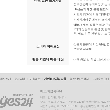
반품/교환 불가사유
중고상품이 구매확정(자동 
LP상품의 재생 불량 원인이 기
시간의 경과에 의해 재판매가
전자상거래 등에서의 소비자
eBook 세트 상품은 일괄 
1개의 상품으로 취급 및 판매
우, 세트 상품 전부 및 세트
상품의 불량에 의한 반품, 교
소비자 피해보상
준하여 처리됨
환불 지연에 따른 배상
대금 환불 및 환불 지연에 
회사소개
인재채용
이용약관
개인정보처리방침
청소년보호정책
도서홍보안내
대표 : 김석환, 최세라
주소 : 서울시 영등포구 은행로 11, 5층~6층(여의도동,일신
사업자등록번호 : 229-81-37000 통신판매업신고 : 제 200