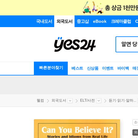
국내도서
외국도서
중고샵
eBook
크레마클럽
C
빠른분야찾기
베스트
신상품
이벤트
바이백
매
웰컴
외국도서
ELT/사전
듣기·읽기·말하...
소
외