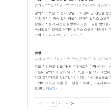
모르는 희귀 난치병으로 어린이에게 생기는 암을 
경기 신****교 4학년 i********3
2025-08-26
제22회 
|
|
있습니다. 알렉스 스콧이 진단받은 ‘신경모세포종’
알렉스 스콧은 첫 번째 생일 바로 전에 암 진단을 받
소아암은 성인과 달리 사전에 발견하기 어려워 예
어요 자신이 암에 걸려 힘들어 했지만 알렉스 스콧은
높습니다. 소아암 어린이 중 6-70퍼센트 이상
람들의 처음에 시선은 불쌍하다 라는 느낌을 받았을거
점입니다. 소아암의 1회 수술 비용은 최대 6천만
속상했을거 같아요 하지만 알렉스 스콧은 계속해서 
치료기간이 길고 치료 과정도 복잡해 소아암 어린이
졌어요 그러다 보니 어...
더보기
그래서 알렉스는 레모네이드 판매 기금을 모아 소
우리나라에서도 소아암으로 고통 받는 어린이들이 새
희망
경기 광****교 3학년 a********n
2024-09-18
제21회 
|
|
책을 정리하고 있을 때<레몬에이드의 기적>이라는 책
오는데 알렉스가 많이 아파서 독한 약을 먹어야 됐다
리고 토라지지도 않았다. “내 머리는 다시 곱슬곱슬 
고민에 빠졌다.‘나를 돕고 남을 도우려면 어떻게 해
도 만...
더보기
1
2