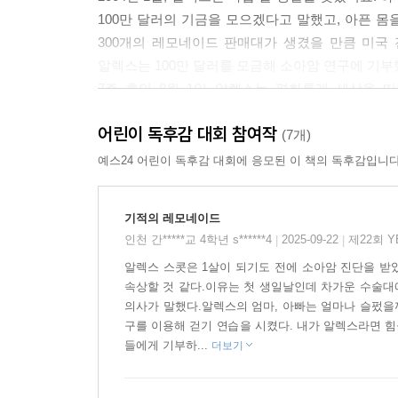
100만 달러의 기금을 모으겠다고 말했고, 아픈 몸을
300개의 레모네이드 판매대가 생겼을 만큼 미국 
알렉스는 100만 달러를 모금해 소아암 연구에 기부
7주 후인 8월 1일 알렉스는 평화롭게 세상을 
미국에서는 해마다 6월 둘째주 주말에 ‘레모네이드의
어린이 독후감 대회 참여작
(7개)
★ 어린이들은 누구나 다 세상을 바꿀 힘이 있어요
예스24 어린이 독후감 대회에 응모된 이 책의 독후감입니다
미국에서는 어린이들이 벼룩시장을 열 때 집 앞에
과정을 체험하고, 이렇게 번 돈으로 장난감이나 갖
기적의 레모네이드
눈여겨 봤을 것입니다. 하지만 알렉스는 여느 아이
인천 간*****교 4학년 s******4
2025-09-22
제22회 
|
|
아니라 그 판매 금액을 아픈 친구들을 돕는데 쓰겠
알렉스 스콧은 1살이 되기도 전에 소아암 진단을 받
기부와 나눔은 어른들의 일로 여겨지는 경우가 많습
속상할 것 같다.이유는 첫 생일날인데 차가운 수술대에
큰돈이나 경제적 보상인 경우가 많습니다. 하지만
의사가 말했다.알렉스의 엄마, 아빠는 얼마나 슬펐을
한 부분으로 받아들여야 합니다. 어린 시절 나
구를 이용해 걷기 연습을 시켰다. 내가 알렉스라면 
않습니다. 그래서 이웃을 생각하고, 나눔과 배려를
들에게 기부하...
더보기
아프고 힘든 이들을 배려하는 마음만 있다면, 어린이
있는 레모네이드 한 잔을 두고 알렉스는 다른 생각을