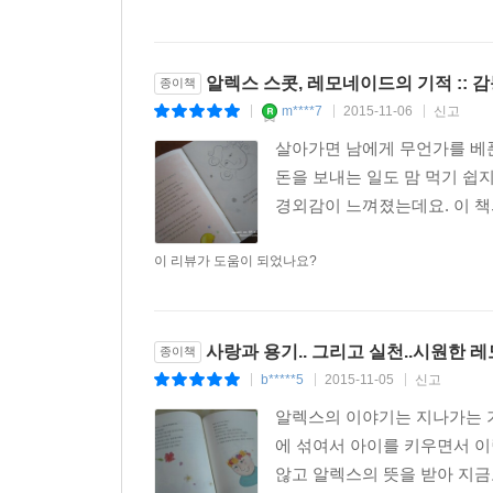
알렉스 스콧, 레모네이드의 기적 :: 
종이책
m****7
2015-11-06
신고
|
|
|
살아가면 남에게 무언가를 베푼
돈을 보내는 일도 맘 먹기 쉽
경외감이 느껴졌는데요. 이 책
이 리뷰가 도움이 되었나요?
사랑과 용기.. 그리고 실천..시원한
종이책
b*****5
2015-11-05
신고
|
|
|
알렉스의 이야기는 지나가는 기사
에 섞여서 아이를 키우면서 이
않고 알렉스의 뜻을 받아 지금도