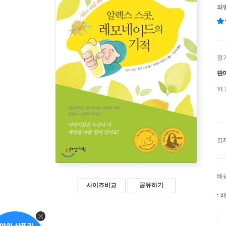
파
정
판
Y
결
배
사이즈비교
공유하기
배