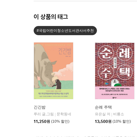
이 상품의 태그
#국립어린이청소년도서관사서추천
긴긴밤
순례 주택
루리 글,그림
문학동네
유은실 저
비룡소
|
|
11,250
원
(10% 할인)
13,500
원
(10% 할인)