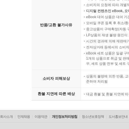
소비자의 요청에 따라 개별
디지털 컨텐츠인 eBook, 
eBook 대여 상품은 대여 기
모바일 쿠폰 등록 후 취소/환
반품/교환 불가사유
중고상품이 구매확정(자동 
LP상품의 재생 불량 원인이 기
시간의 경과에 의해 재판매가
전자상거래 등에서의 소비자
eBook 세트 상품은 일괄 
1개의 상품으로 취급 및 판매
우, 세트 상품 전부 및 세트
상품의 불량에 의한 반품, 교
소비자 피해보상
준하여 처리됨
환불 지연에 따른 배상
대금 환불 및 환불 지연에 
회사소개
인재채용
이용약관
개인정보처리방침
청소년보호정책
도서홍보안내