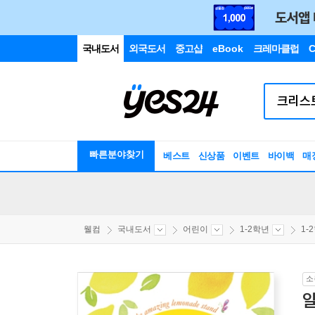
국내도서
외국도서
중고샵
eBook
크레마클럽
C
빠른분야찾기
베스트
신상품
이벤트
바이백
매
웰컴
국내도서
어린이
1-2학년
1-
소