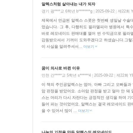
알렉스처럼 살아내는 내가 되자
어린이들은 누구나 다 세상을 바꿀 힘이 있다는 
경기 광****교 6학년 b********g
2025-09-22
제22회 
|
|
재미있어요. 레모네이드와 얼음과 햇빛만 조금 있
어린이들의 작지만 용기 있는 행동은 자신을 돕고, 
제목에서 언급된 알렉스 스콧은 첫번째 생일날 수술대
었습니다. 그 후, 다행히도 필라델피아 병원에서 특
바로 레모네이드 판매대를 열어 번 수익금으로 필라
★ 지금 레몬이 있다면, 바로 레모네이드를 만들어 
감동받으셔서 기꺼이 도와주겠다고 하셨습니다.그렇게 
[알렉스 스콧, 레모네이드의 기적]은 엄마 아빠
이 사실을 알려주셔서...
더보기
하워드가 그렸습니다. 알렉스의 뜻을 이어받아 ‘
어린이들과 나누고 싶었기 때문입니다. 아빠인 제
누군가를 돕고 세상을 바꾸는 일을 시작해보길’당부
꿈이 의사로 바뀐 이유
또한 한국어판에는 이 책의 번역자이자 그림책 
인천 간*****교 5학년 s******4
2025-09-22
제22회 
|
|
이야기를 들려주고 있어요. 이밖에도‘알렉스의 레모
이 책의 주인공알렉스는 엄마, 아빠 그리고 오빠들과
재단의 활동 등도 알 수 있습니다. 이 책을 읽고
암 판정을 받았어요. 소아암 판정을 받고 얼마 안 돼
있답니다.
스는 머리가 다시 자란다는 긍정적인 생각을 하며 기
들어 파는 것이었어요. 알렉스는 결국 레모네이드 판
을 수 있어서 많이 ...
더보기
★ 우리 소아암 어린이에게도 더 많은 관심이 필요
암은 우리나라의 성인 사망 원인 중 첫 번째로 손꼽
15세 미만의 암 환자 수는 전체 암의 2퍼센트 정
나눔의 기적을 만든 알렉스의 레모네이드