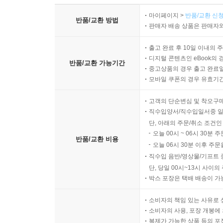
마이페이지 >
반품/교환 신청
반품/교환 방법
판매자 배송 상품은 판매자와
출고 완료 후 10일 이내의 
디지털 콘텐츠인 eBook의 
반품/교환 가능기간
중고상품의 경우 출고 완료일
모바일 쿠폰의 경우 유효기간(
고객의 단순변심 및 착오구
직수입양서/직수입일서중 일
단, 아래의 주문/취소 조건인
오늘 00시 ~ 06시 30분 
반품/교환 비용
오늘 06시 30분 이후 주문
직수입 음반/영상물/기프트 
단, 당일 00시~13시 사이
박스 포장은 택배 배송이 가
소비자의 책임 있는 사유로 
소비자의 사용, 포장 개봉에 
복제가 가능한 상품 등의 포장을 