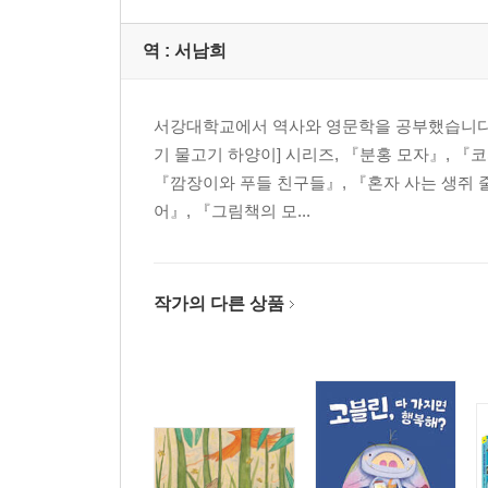
역 :
서남희
서강대학교에서 역사와 영문학을 공부했습니다. 
기 물고기 하양이] 시리즈, 『분홍 모자』, 『
『깜장이와 푸들 친구들』, 『혼자 사는 생쥐 
어』, 『그림책의 모...
작가의 다른 상품