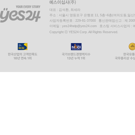
대표 : 김석환, 최세라
주소 : 서울시 영등포구 은행로 11, 5층~6층(여의도동,일신
사업자등록번호 : 229-81-37000 통신판매업신고 : 제 200
이메일 : yes24help@yes24.com 호스팅 서비스사업자 :
Copyright ⓒ YES24 Corp. All Rights Reserved.