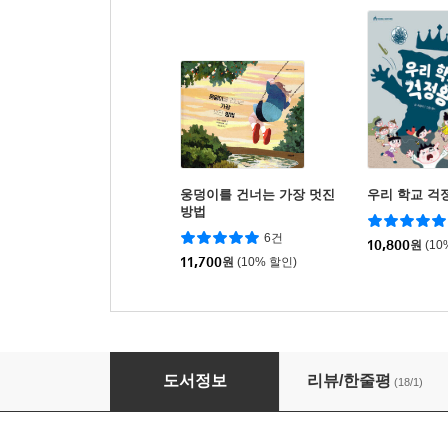
웅덩이를 건너는 가장 멋진
우리 학교 걱
방법
6건
10,800
원
(10
11,700
원
(10% 할인)
알렉스 스콧, 레모네이드의 기적
도서정보
리뷰/한줄평
(18/1)