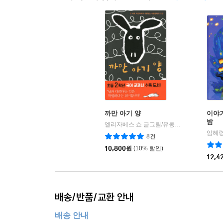
까만 아기 양
이야
밤
엘리자베스 쇼 글그림/유동환 역
푸른나무출
|
임혜령
8건
10,800
원
(10% 할인)
12,4
배송/반품/교환 안내
배송 안내