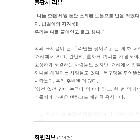
출판사 리뷰
바다에 나갔던 새들이 숲으로 돌아갔고, 나는 방으
책상 위에는 원고지의 무수한 빈칸이 펼쳐져 있었다.
“나는 오랜 세월 동안 소외된 노동으로 밥을 먹었다.
아, 밥벌이의 지겨움!!
*
우리는 다들 끌어안고 울고 싶다.”
전기밥솥 속에서 밥이 익어가는 그 평화롭고 비린 
거리로 내몰아 밥을 벌게 한다. 밥에는 대책이 없다.
책의 표제글이 된 「라면을 끓이며」는 매 해 36억
이다. 이것이 진저리나는 밥이라는 것이다. ---「밥
‘거리에서 싸고, 간단히, 혼자서 끼니를 해결’
고상하게 해결하는 사람들도 있지만, 거리에서 밥
*
끼니를 해결하는 사람들도 있다. ‘목구멍을 쥐어뜯
모든 밥에는 낚싯바늘이 들어 있다. 밥을 삼킬 때 
사람들이, 우리 주변엔 더 많다.
낚싯대를 들고 앉아서 나를 건져올리는 자는 대체 누
“있건 없건 간에 누구나 먹어야 하고, 한 번 먹어서
만 또다시 밥을 벌 수가 있다. ---「밥 1」중에서
이들에게 라면은 뻔하고도 애잔한 음식이다.
*
나는 오랜 세월 동안 라면을 먹어왔다. 거리에서 싸
나는 근로를 신성하다고 우겨대면서 자꾸만 사람들
있다.
로부터 스스로 도망쳐서 자신의 존엄을 지키는 인간
모르는 사람과 마주앉아서 김밥으로 점심을 먹는 
해서 열심히 일하라고 조져대지 말아달라. 제발 이제는
회원리뷰
일을 생각하면 더욱 쓸쓸하다. 쓸쓸한 것이 김밥과 
(144건)