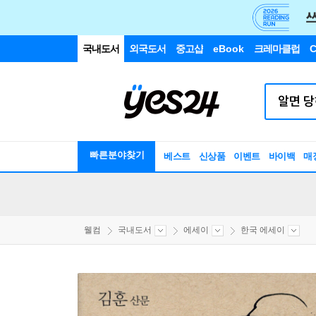
국내도서
외국도서
중고샵
eBook
크레마클럽
C
빠른분야찾기
베스트
신상품
이벤트
바이백
매
웰컴
국내도서
에세이
한국 에세이