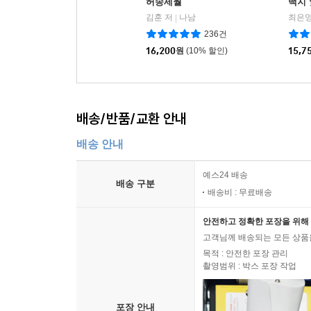
허송세월
백지
김훈 저
나남
최은영
|
236건
16,200
원
(10% 할인)
15,7
배송/반품/교환 안내
배송 안내
예스24 배송
배송 구분
배송비 : 무료배송
안전하고 정확한 포장을 위해 
고객님께 배송되는 모든 상품을
목적 : 안전한 포장 관리
촬영범위 : 박스 포장 작업
포장 안내