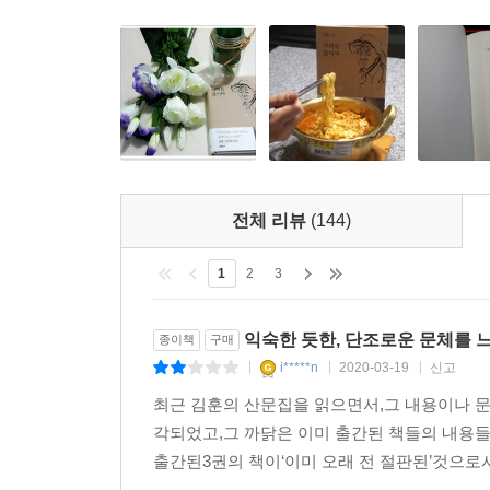
2015년 여름은 화탕지옥 속의 아비규환이었다. 덥
*
서늘함이 칼처럼 무섭다.
혼자서 늙어가는 내 초로의 봄날에 자전거를 타고 섬
낮고 순한 말로 이 세상에 말을 걸고 싶은 소망으로
견디기 어려운 세상 속에는 또다른 세상이 있었구나! 
걱정한다.
_작가의 말
*
춥고 어두운 겨울이었다. 희망이란 없었다. 이쪽저
포기하지 않은 사람이었다. 나는 아마도 포기한 사람
세상에 더이상 희망이란 것이 부재한다는 것을 현실
전체 리뷰
(144)
것들을 향해 필사적인 손짓을 보내고 있었다
1
2
3
---「1975년 2월 15일의 박경리」중에서
익숙한 듯한, 단조로운 문체를 
종이책
구매
i*****n
2020-03-19
신고
|
|
|
최근 김훈의 산문집을 읽으면서,그 내용이나 문
각되었고,그 까닭은 이미 출간된 책들의 내용들
출간된3권의 책이‘이미 오래 전 절판된’것으로