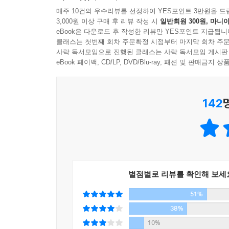
이 궁상맞음을 비웃어서는 안 된다. 당신들도 다 
매주 10건의 우수리뷰를 선정하여 YES포인트 3만원을 드
*
3,000원 이상 구매 후 리뷰 작성 시
일반회원 300원, 마니아
뻔하다.
나에게 여행은 세계의 내용과 표정을 관찰하는 노
eBook은 다운로드 후 작성한 리뷰만 YES포인트 지급됩니
라면이나 짜장면은 장복을 하게 되면 인이 박인다.
들, 지나가는 것들의 지나가는 꼴들, 그 느낌과 냄
클래스는 첫번째 회차 주문확정 시점부터 마지막 회차 주문
혓바닥이 아니라 정서 위에 찍힌 문양과도 같다.
사락 독서모임으로 진행된 클래스는 사락 독서모임 게시판
깊은 곳을 쓰다듬는다.
eBook 페이백, CD/LP, DVD/Blu-ray, 패션 및 판매금
*
이래저래 인은 골수염처럼 뼛속에 사무친다. _본문
돌아와서 책상 앞에 앉았다. 연필을 들면 열대의 숲
다. 들끓는 말들은 내 마음의 변방으로 몰려가서 저
142
김훈의 밥 . 돈 . 몸 . 길 . 글
숲속으로 들어가면 숲을 향하여 말을 걸 필요가 없다
중에서
이 책은 김훈의 지난날을 이룬 다섯 가지의 주제에 따
정직하다. 그 무엇도 덧댈 필요도, 덜어낼 수도 없는
*
공사중인 집의 처마 끝에 매달려 못질을 하는 젊은
그는 「손1」에서 “나는 손의 힘으로 살아가야 할 
는가. 나무통이 좁아서 뿌리가 비어져나온 옥수수를
별점별로 리뷰를 확인해 보세
이 책은 자꾸만 남의 손을 잡으려드는 안쓰러운 손
51%
준 채 글을 써내려가는 그가 느껍게 만나는 자리이다
*
38%
그 붉은 어둠의 먼 곳으로부터 어선들은 모습을 
지난날 한 인터뷰에서 김훈은 이렇게 말했다.
10%
돌아오는데, 피곤은 곧 삶인 것이어서, 그래서 그 피