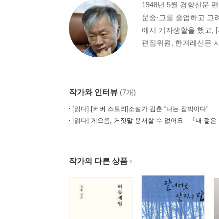
1948년 5월 경향신문
문중·고를 졸업하고 고려
에서 기자생활을 했고, 
편집위원, 한겨레신문 사
작가와 인터뷰
(7개)
[읽다]
[커버 스토리]소설가 김훈 “나는 잡박이다”
[읽다]
게으름, 거짓말 용서할 수 없어요 - 『내 젊은
작가의 다른 상품