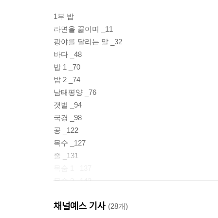
1부 밥
라면을 끓이며 _11
광야를 달리는 말 _32
바다 _48
밥 1 _70
밥 2 _74
남태평양 _76
갯벌 _94
국경 _98
공 _122
목수 _127
줄 _131
목숨 1 _137
목숨 2 _142
채널예스 기사
2부 돈
(28개)