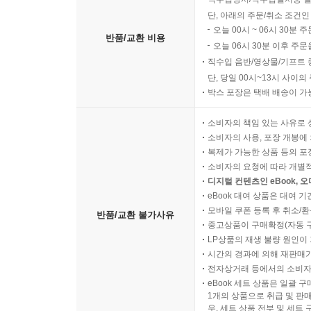
단, 아래의 주문/취소 조건인
오늘 00시 ~ 06시 30분 
반품/교환 비용
오늘 06시 30분 이후 주문
직수입 음반/영상물/기프트 
단, 당일 00시~13시 사이
박스 포장은 택배 배송이 가
소비자의 책임 있는 사유로 
소비자의 사용, 포장 개봉에 
복제가 가능한 상품 등의 포장을 
소비자의 요청에 따라 개별
디지털 컨텐츠인 eBook, 
eBook 대여 상품은 대여 기
모바일 쿠폰 등록 후 취소/환
반품/교환 불가사유
중고상품이 구매확정(자동 
LP상품의 재생 불량 원인이 기
시간의 경과에 의해 재판매가
전자상거래 등에서의 소비자
eBook 세트 상품은 일괄 
1개의 상품으로 취급 및 판매
우, 세트 상품 전부 및 세트