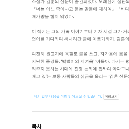
소설가 김훈의 산문이 출간되었다. 오래전에 절판
『너는 어느 쪽이냐고 묻는 말들에 대하여』『바다의 
매가량을 합쳐 엮었다.
이 책에는 그의 가족 이야기부터 기자 시절 그가 거
언어를 기다리며 써내려간 글에 이르기까지, 김훈의
여전히 원고지에 육필로 글을 쓰고, 자가용에 몸을
지난한 풍경들. ‘밥벌이의 지겨움’ ‘아들아, 다시는
켜주지 못하는 시대에 진영 논리에 휩싸여 악다구니를
매고 있’는 보통 사람들의 심금을 울리는 ‘김훈 산문의
책의 일부 내용을 미리 읽어보실 수 있습니다.
미리보기
목차