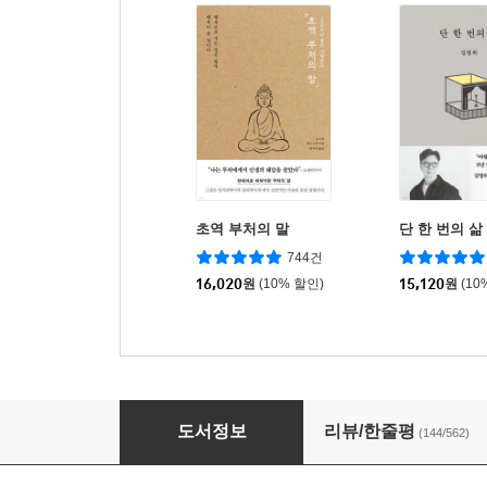
초역 부처의 말
단 한 번의 삶
744건
16,020
원
(10% 할인)
15,120
원
(10
라면을 끓이며
도서정보
리뷰/한줄평
(144/562)