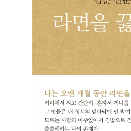
여자 6 _256
여자 7 _262
손 1 _267
손 2 _278
발 1 _283
발 2 _289
평발 _293
4부 길
길 _299
바퀴 _303
고향 1 _307
고향 2 _317
고향 3 _327
쇠 _332
가마 _343
셋 _349