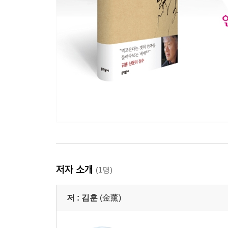
저자 소개
(1명)
저 :
김훈
(金薰)