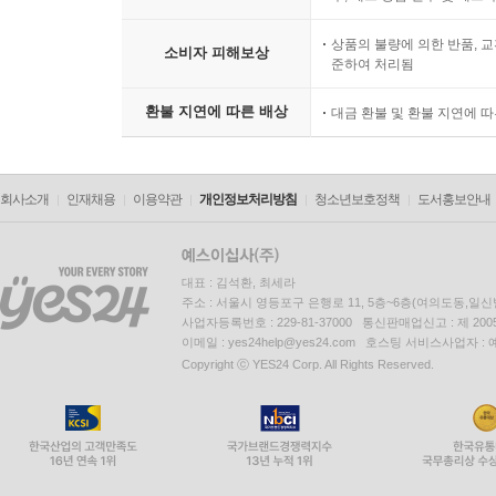
상품의 불량에 의한 반품, 교
소비자 피해보상
준하여 처리됨
환불 지연에 따른 배상
대금 환불 및 환불 지연에 
회사소개
인재채용
이용약관
개인정보처리방침
청소년보호정책
도서홍보안내
대표 : 김석환, 최세라
주소 : 서울시 영등포구 은행로 11, 5층~6층(여의도동,일신
사업자등록번호 : 229-81-37000 통신판매업신고 : 제 200
이메일 : yes24help@yes24.com 호스팅 서비스사업자 :
Copyright ⓒ YES24 Corp. All Rights Reserved.