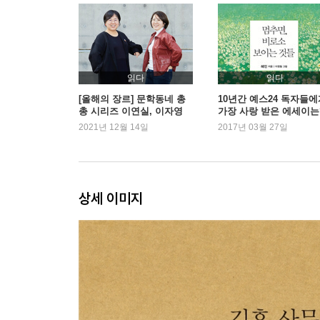
세월호 _153
돈 1 _178
돈 2 _182
돈 3 _186
신호 _191
읽다
읽다
라파엘의 집 _195
[올해의 장르] 문학동네 총
10년간 예스24 독자들에
총 시리즈 이연실, 이자영
가장 사랑 받은 에세이는
서민 _197
편집자
2021년 12월 14일
2017년 03월 27일
러브 _201
불자동차 _205
소방관의 죽음 _215
상세 이미지
3부 몸
바다의 기별 _223
여자 1 _232
여자 2 _238
여자 3 _243
여자 4 _247
여자 5 _251