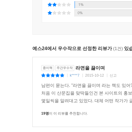
1%
“나는 글을 쓸 때 어떤 전압에 끌린다. 전압이 높은
0%
*
과정에서 전압이 발생한다. 안 버리면 전압이 생길 수
딸아이가 공부를 마치고 취직해서 첫 월급을 받았다.
게, 오직 노동의 대가로서만 밥을 먹고 살아가게 될
이 책을 엮는 과정에서 그는 많은 글들을 버리고, 
상성 속에 자지러지는 행복이나 기쁨이 없다 하더라도
소설보다 낮고 순한 말로 독자들에게 말을 걸고
예스24에서 우수작으로 선정한 리뷰가
(1건)
있습
고압전류가 흐른다.
*
김훈 문장의 힘은 버리고 벼리는 데서 온다. 이 책
생명의 아름다움은 본래 스스로 그러한 것이어서 사
정수’를 읽는 희열과 감동을 온전히 느낄 수 있는 
성이 퍼질 적에 갑자기 바다에 빠진 큰 배와 거기서
라면을 끓이며
종이책
주간우수작
겨우 쓴다.
k****7
2015-10-12
신고
|
|
|
본래 스스로 그러한 것들을 향하여 나는 오랫동안 중
---「세월호」중에서
남편이 묻는다. "라면을 끓이며 라는 책도 있어
간절해서 쓴 것들도 모두 시간에 쓸려서 바래고 말
처음 이 산문집을 맞딱들인건 본 사이트의 홍
것이리라.
*
몇일씩을 알려대고 있었다. 대체 어떤 작가가 글
여행에서 만난 사람들은 모두 다 다치거나 망가져 
이제, 함부로 내보낸 말과 글을 뉘우치는 일을 여
망가진 사람들의 내면에 끝끝내 망가질 수 없는 부분
19명
이 이 리뷰를 추천합니다.
대하려 한다.
견하는 일은 늘 눈물겹다. ---「고향 1」중에서