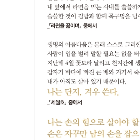
까치 _353
꽃 _357
잎 _361
수박 _365
11월 _370
바람 _374
5부 글
칠장사_ 임꺽정 379
연어_ 고형렬 391
1975년 2월 15일의 박경리 397
작가의 말 410