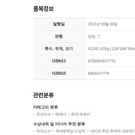
품목정보
발행일
2015년 09월 30일
판형
양장
쪽수, 무게, 크기
412쪽 | 505g | 128*188*30
ISBN13
9788954637770
ISBN10
8954637779
관련분류
카테고리 분류
국내도서
에세이
한국 에세이
수상내역 및 미디어 추천 분류
국내도서
국내문학상 수상작
네티즌 추천 한국의 대표작