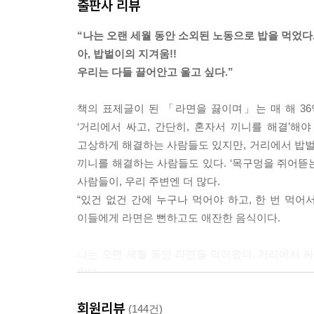
출판사 리뷰
바다에 나갔던 새들이 숲으로 돌아갔고, 나는 방으
책상 위에는 원고지의 무수한 빈칸이 펼쳐져 있었다.
“나는 오랜 세월 동안 소외된 노동으로 밥을 먹었다.
아, 밥벌이의 지겨움!!
*
우리는 다들 끌어안고 울고 싶다.”
전기밥솥 속에서 밥이 익어가는 그 평화롭고 비린 
거리로 내몰아 밥을 벌게 한다. 밥에는 대책이 없다.
책의 표제글이 된 「라면을 끓이며」는 매 해 36억
이다. 이것이 진저리나는 밥이라는 것이다. ---「밥
‘거리에서 싸고, 간단히, 혼자서 끼니를 해결’
고상하게 해결하는 사람들도 있지만, 거리에서 밥
*
끼니를 해결하는 사람들도 있다. ‘목구멍을 쥐어뜯
모든 밥에는 낚싯바늘이 들어 있다. 밥을 삼킬 때 
사람들이, 우리 주변엔 더 많다.
낚싯대를 들고 앉아서 나를 건져올리는 자는 대체 누
“있건 없건 간에 누구나 먹어야 하고, 한 번 먹어서
만 또다시 밥을 벌 수가 있다. ---「밥 1」중에서
이들에게 라면은 뻔하고도 애잔한 음식이다.
*
나는 오랜 세월 동안 라면을 먹어왔다. 거리에서 싸
나는 근로를 신성하다고 우겨대면서 자꾸만 사람들
있다.
로부터 스스로 도망쳐서 자신의 존엄을 지키는 인간
모르는 사람과 마주앉아서 김밥으로 점심을 먹는 
해서 열심히 일하라고 조져대지 말아달라. 제발 이제는
회원리뷰
일을 생각하면 더욱 쓸쓸하다. 쓸쓸한 것이 김밥과 
(144건)