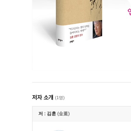
저자 소개
(1명)
저 :
김훈
(金薰)