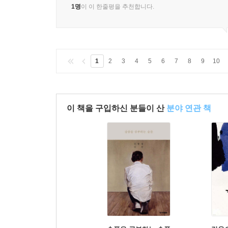
1명
이 이 한줄평을 추천합니다.
1
2
3
4
5
6
7
8
9
10
이 책을 구입하신 분들이 산
분야 연관 책