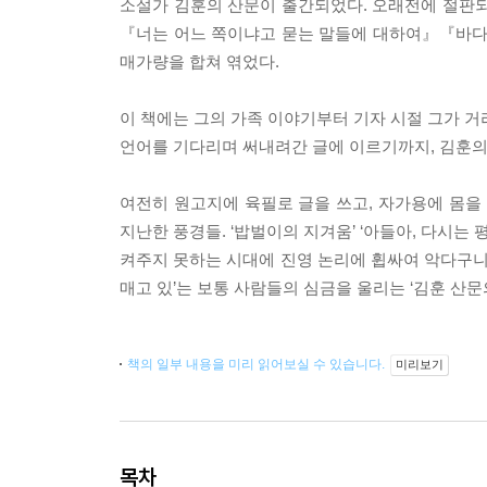
소설가 김훈의 산문이 출간되었다. 오래전에 절판
『너는 어느 쪽이냐고 묻는 말들에 대하여』『바다의 
매가량을 합쳐 엮었다.
이 책에는 그의 가족 이야기부터 기자 시절 그가 거
언어를 기다리며 써내려간 글에 이르기까지, 김훈의
여전히 원고지에 육필로 글을 쓰고, 자가용에 몸을
지난한 풍경들. ‘밥벌이의 지겨움’ ‘아들아, 다시는
켜주지 못하는 시대에 진영 논리에 휩싸여 악다구니를
매고 있’는 보통 사람들의 심금을 울리는 ‘김훈 산문의
책의 일부 내용을 미리 읽어보실 수 있습니다.
미리보기
목차