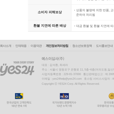
상품의 불량에 의한 반품, 교
소비자 피해보상
준하여 처리됨
환불 지연에 따른 배상
대금 환불 및 환불 지연에 
회사소개
인재채용
이용약관
개인정보처리방침
청소년보호정책
도서홍보안내
대표 : 김석환, 최세라
주소 : 서울시 영등포구 은행로 11, 5층~6층(여의도동,일신
사업자등록번호 : 229-81-37000 통신판매업신고 : 제 200
이메일 : yes24help@yes24.com 호스팅 서비스사업자 :
Copyright ⓒ YES24 Corp. All Rights Reserved.