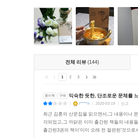
2015년 여름은 화탕지옥 속의 아비규환이었다. 덥
*
서늘함이 칼처럼 무섭다.
혼자서 늙어가는 내 초로의 봄날에 자전거를 타고 섬
낮고 순한 말로 이 세상에 말을 걸고 싶은 소망으로
견디기 어려운 세상 속에는 또다른 세상이 있었구나! 
걱정한다.
_작가의 말
*
춥고 어두운 겨울이었다. 희망이란 없었다. 이쪽저
포기하지 않은 사람이었다. 나는 아마도 포기한 사람
세상에 더이상 희망이란 것이 부재한다는 것을 현실
전체 리뷰
(144)
것들을 향해 필사적인 손짓을 보내고 있었다
1
2
3
---「1975년 2월 15일의 박경리」중에서
익숙한 듯한, 단조로운 문체를 
종이책
구매
i*****n
2020-03-19
신고
|
|
|
최근 김훈의 산문집을 읽으면서,그 내용이나 문
각되었고,그 까닭은 이미 출간된 책들의 내용들
출간된3권의 책이‘이미 오래 전 절판된’것으로