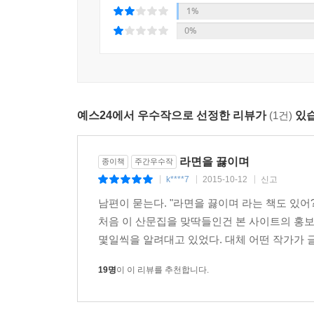
1%
“나는 글을 쓸 때 어떤 전압에 끌린다. 전압이 높은
0%
*
과정에서 전압이 발생한다. 안 버리면 전압이 생길 수
딸아이가 공부를 마치고 취직해서 첫 월급을 받았다.
게, 오직 노동의 대가로서만 밥을 먹고 살아가게 될
이 책을 엮는 과정에서 그는 많은 글들을 버리고, 
상성 속에 자지러지는 행복이나 기쁨이 없다 하더라도
소설보다 낮고 순한 말로 독자들에게 말을 걸고
예스24에서 우수작으로 선정한 리뷰가
(1건)
있습
고압전류가 흐른다.
*
김훈 문장의 힘은 버리고 벼리는 데서 온다. 이 책
생명의 아름다움은 본래 스스로 그러한 것이어서 사
정수’를 읽는 희열과 감동을 온전히 느낄 수 있는 
성이 퍼질 적에 갑자기 바다에 빠진 큰 배와 거기서
라면을 끓이며
종이책
주간우수작
겨우 쓴다.
k****7
2015-10-12
신고
|
|
|
본래 스스로 그러한 것들을 향하여 나는 오랫동안 중
---「세월호」중에서
남편이 묻는다. "라면을 끓이며 라는 책도 있어
간절해서 쓴 것들도 모두 시간에 쓸려서 바래고 말
처음 이 산문집을 맞딱들인건 본 사이트의 홍
것이리라.
*
몇일씩을 알려대고 있었다. 대체 어떤 작가가 글
여행에서 만난 사람들은 모두 다 다치거나 망가져 
이제, 함부로 내보낸 말과 글을 뉘우치는 일을 여
망가진 사람들의 내면에 끝끝내 망가질 수 없는 부분
19명
이 이 리뷰를 추천합니다.
대하려 한다.
견하는 일은 늘 눈물겹다. ---「고향 1」중에서