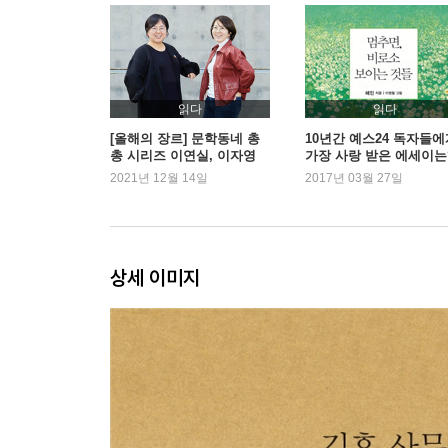
세월호 _153
돈 1 _178
돈 2 _182
돈 3 _186
신호 _191
읽다
읽다
라파엘의 집 _195
[올해의 장르] 문학동네 총
10년간 예스24 독자들에
총 시리즈 이연실, 이자영
가장 사랑 받은 에세이는
서민 _197
편집자
2021년 12월 14일
2017년 03월 27일
러브 _201
불자동차 _205
소방관의 죽음 _215
상세 이미지
3부 몸
바다의 기별 _223
여자 1 _232
여자 2 _238
여자 3 _243
여자 4 _247
여자 5 _251