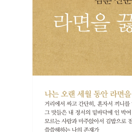
여자 6 _256
여자 7 _262
손 1 _267
손 2 _278
발 1 _283
발 2 _289
평발 _293
4부 길
길 _299
바퀴 _303
고향 1 _307
고향 2 _317
고향 3 _327
쇠 _332
가마 _343
셋 _349