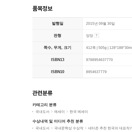
품목정보
발행일
2015년 09월 30일
판형
양장
쪽수, 무게, 크기
412쪽 | 505g | 128*188*30
ISBN13
9788954637770
ISBN10
8954637779
관련분류
카테고리 분류
국내도서
에세이
한국 에세이
수상내역 및 미디어 추천 분류
국내도서
국내문학상 수상작
네티즌 추천 한국의 대표작