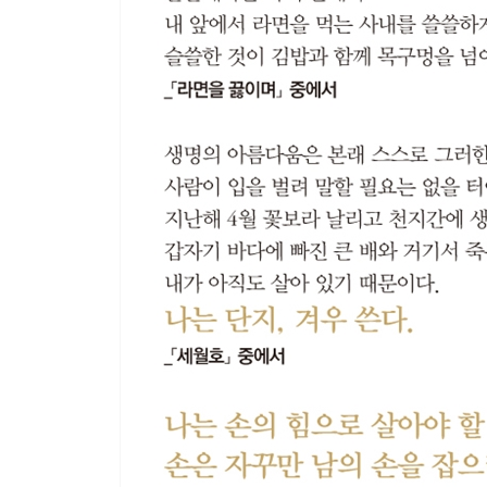
까치 _353
꽃 _357
잎 _361
수박 _365
11월 _370
바람 _374
5부 글
칠장사_ 임꺽정 379
연어_ 고형렬 391
1975년 2월 15일의 박경리 397
작가의 말 410