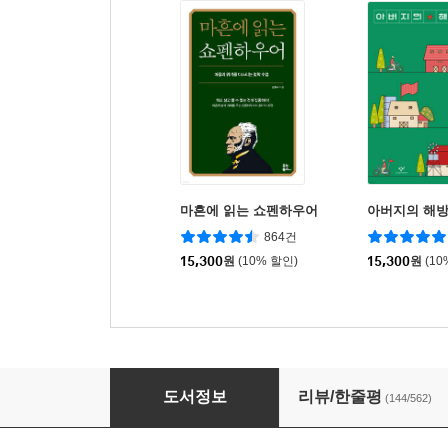
마흔에 읽는 쇼펜하우어
아버지의 해
864건
15,300
원
(10% 할인)
15,300
원
(10
라면을 끓이며
도서정보
리뷰/한줄평
(144/562)