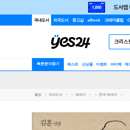
국내도서
외국도서
중고샵
eBook
크레마클럽
C
빠른분야찾기
베스트
신상품
이벤트
바이백
매
웰컴
국내도서
에세이
한국 에세이