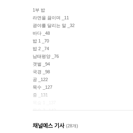
1부 밥
라면을 끓이며 _11
광야를 달리는 말 _32
바다 _48
밥 1 _70
밥 2 _74
남태평양 _76
갯벌 _94
국경 _98
공 _122
목수 _127
줄 _131
목숨 1 _137
목숨 2 _142
채널예스 기사
2부 돈
(28개)