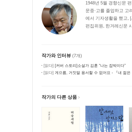
1948년 5월 경향신문
문중·고를 졸업하고 고려
에서 기자생활을 했고, 
편집위원, 한겨레신문 사
작가와 인터뷰
(7개)
[읽다]
[커버 스토리]소설가 김훈 “나는 잡박이다”
[읽다]
게으름, 거짓말 용서할 수 없어요 - 『내 젊은
작가의 다른 상품