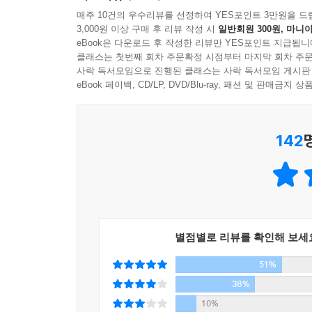
이 궁상맞음을 비웃어서는 안 된다. 당신들도 다 
매주 10건의 우수리뷰를 선정하여 YES포인트 3만원을 드
*
3,000원 이상 구매 후 리뷰 작성 시
일반회원 300원, 마니아
뻔하다.
나에게 여행은 세계의 내용과 표정을 관찰하는 노
eBook은 다운로드 후 작성한 리뷰만 YES포인트 지급됩니
라면이나 짜장면은 장복을 하게 되면 인이 박인다.
들, 지나가는 것들의 지나가는 꼴들, 그 느낌과 냄
클래스는 첫번째 회차 주문확정 시점부터 마지막 회차 주문
혓바닥이 아니라 정서 위에 찍힌 문양과도 같다.
사락 독서모임으로 진행된 클래스는 사락 독서모임 게시판
깊은 곳을 쓰다듬는다.
eBook 페이백, CD/LP, DVD/Blu-ray, 패션 및 판매금
*
이래저래 인은 골수염처럼 뼛속에 사무친다. _본문
돌아와서 책상 앞에 앉았다. 연필을 들면 열대의 숲
다. 들끓는 말들은 내 마음의 변방으로 몰려가서 저
142
김훈의 밥 . 돈 . 몸 . 길 . 글
숲속으로 들어가면 숲을 향하여 말을 걸 필요가 없다
중에서
이 책은 김훈의 지난날을 이룬 다섯 가지의 주제에 따
정직하다. 그 무엇도 덧댈 필요도, 덜어낼 수도 없는
*
공사중인 집의 처마 끝에 매달려 못질을 하는 젊은
그는 「손1」에서 “나는 손의 힘으로 살아가야 할 
는가. 나무통이 좁아서 뿌리가 비어져나온 옥수수를
별점별로 리뷰를 확인해 보세
이 책은 자꾸만 남의 손을 잡으려드는 안쓰러운 손
51%
준 채 글을 써내려가는 그가 느껍게 만나는 자리이다
*
38%
그 붉은 어둠의 먼 곳으로부터 어선들은 모습을 
지난날 한 인터뷰에서 김훈은 이렇게 말했다.
10%
돌아오는데, 피곤은 곧 삶인 것이어서, 그래서 그 피