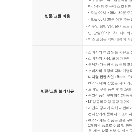
단, 아래의 주문/취소 조건인
오늘 00시 ~ 06시 30분 
반품/교환 비용
오늘 06시 30분 이후 주문
직수입 음반/영상물/기프트 
단, 당일 00시~13시 사이
박스 포장은 택배 배송이 가
소비자의 책임 있는 사유로 
소비자의 사용, 포장 개봉에 
복제가 가능한 상품 등의 포장을 
소비자의 요청에 따라 개별
디지털 컨텐츠인 eBook, 
eBook 대여 상품은 대여 기
모바일 쿠폰 등록 후 취소/환
반품/교환 불가사유
중고상품이 구매확정(자동 
LP상품의 재생 불량 원인이 기
시간의 경과에 의해 재판매가
전자상거래 등에서의 소비자
eBook 세트 상품은 일괄 
1개의 상품으로 취급 및 판매
우, 세트 상품 전부 및 세트