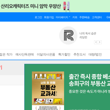
로그인
회원가입
마이페이지
카트
주문/배송
고객센터
Gl
젊은 작가
예사단독판매
이달의사은품
특가할인
추천도서
대량/법인
기