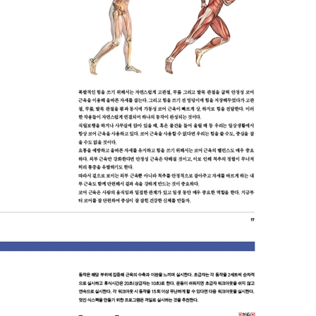
 엎드려 손발 엇갈려 들기
기
만들기 / 8 발등 잡고 무릎 펴기
발끝 팔꿈치 닿고 몸 비틀기
 / 3 네발 엎드려 버티기
랭크 / 6 리버스 플랭크
릎 대고 상체 기울이기
/ 13 물구나무서기
 / 3 플랭크 위드 레그 리프트