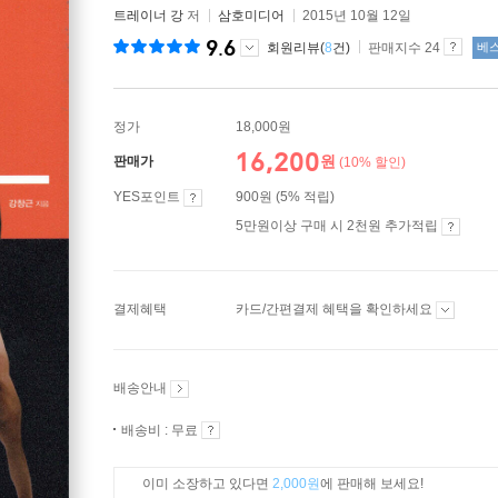
트레이너 강
저
삼호미디어
2015년 10월 12일
9.6
회원리뷰(
8
건)
판매지수 24
베
정가
18,000원
16,200
원
판매가
(10% 할인)
YES포인트
900원 (5% 적립)
5만원이상 구매 시 2천원 추가적립
결제혜택
카드/간편결제 혜택을 확인하세요
배송안내
배송비 : 무료
이미 소장하고 있다면
2,000원
에 판매해 보세요!