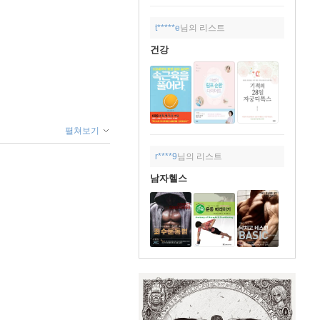
t*****e
님의 리스트
건강
펼쳐보기
r****9
님의 리스트
남자헬스