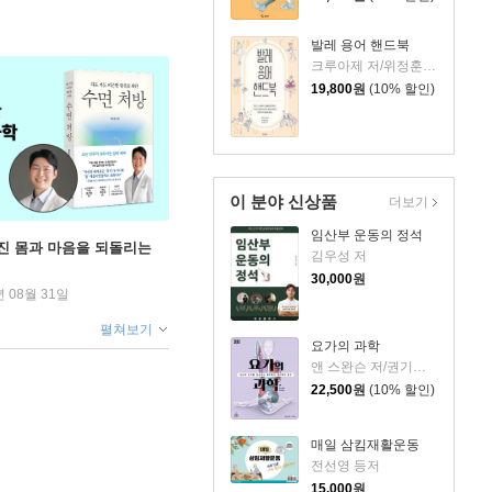
발레 용어 핸드북
크루아제 저/위정훈 역/한지영 감수
19,800
원
(10% 할인)
이 분야 신상품
더보기
임산부 운동의 정석
무너진 몸과 마음을 되돌리는
김우성 저
30,000
원
년 08월 31일
펼쳐보기
요가의 과학
앤 스완슨 저/권기호 역
22,500
원
(10% 할인)
매일 삼킴재활운동
전선영 등저
15,000
원