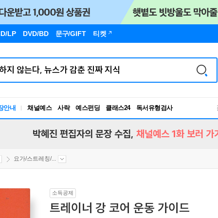
D/LP
DVD/BD
문구
/GIFT
티켓
장안내
채널예스
사락
예스펀딩
클래스24
독서유형검사
RBTI Lab
독서유형검사
박혜진 편집자의 문장 수집,
채널예스 1화 보러 가
요가/스트레칭/...
소득공제
트레이너 강 코어 운동 가이드