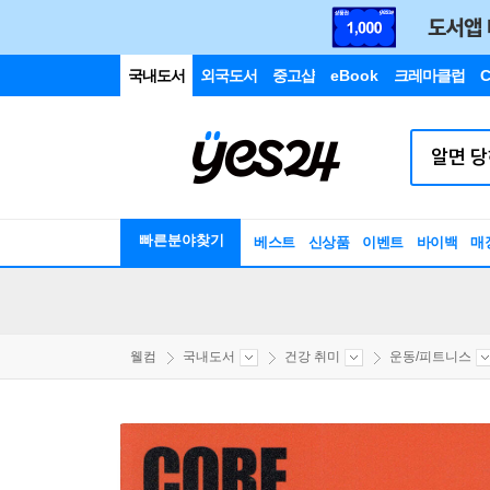
국내도서
외국도서
중고샵
eBook
크레마클럽
C
빠른분야찾기
베스트
신상품
이벤트
바이백
매
웰컴
국내도서
건강 취미
운동/피트니스