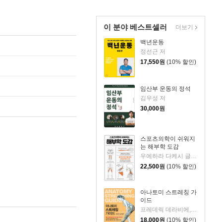
이 분야 베스트셀러
더보기
백년운동
정선근 저
17,550
원
(10% 할인)
임산부 운동의 정석
김우성 저
30,000
원
스포츠의학이 쉬워지
는 해부학 도감
우에하라 다케시 글/이시이 나오카타 감수/이진원 역
22,500
원
(10% 할인)
아나토미 스트레칭 가
이드
프레데릭 데라비에,장 피에르 클레망소,마이클 건딜 저/전용희,이신언 역
18,000
원
(10% 할인)