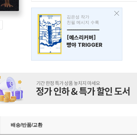
김은성 작가
친필 메시지 수록
---------------
[예스리커버]
빵야 TRIGGER
배송/반품/교환