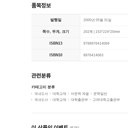
품목정보
발행일
2000년 05월 31일
쪽수, 무게, 크기
202쪽 | 153*224*20mm
ISBN13
9788976414069
ISBN10
8976414063
관련분류
카테고리 분류
국내도서
대학교재
어문학 계열
문학일반
국내도서
대학교재
대학출판부
고려대학교출판부
이 상품의 이벤트
(6개)