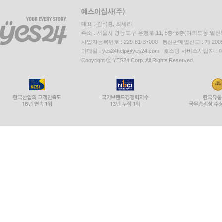
대표 : 김석환, 최세라
주소 : 서울시 영등포구 은행로 11, 5층~6층(여의도동,일신
사업자등록번호 : 229-81-37000 통신판매업신고 : 제 200
이메일 : yes24help@yes24.com 호스팅 서비스사업자 :
Copyright ⓒ YES24 Corp. All Rights Reserved.