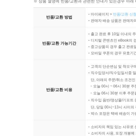
※ 상품 설명에 반품/교환과 관련한 안내가 있는경우 아래 
마이페이지 >
반품/교환 신청
반품/교환 방법
판매자 배송 상품은 판매자와
출고 완료 후 10일 이내의 
디지털 콘텐츠인 eBook의 
반품/교환 가능기간
중고상품의 경우 출고 완료일
모바일 쿠폰의 경우 유효기간(
고객의 단순변심 및 착오구
직수입양서/직수입일서중 일
단, 아래의 주문/취소 조건인
오늘 00시 ~ 06시 30분 
반품/교환 비용
오늘 06시 30분 이후 주문
직수입 음반/영상물/기프트 
단, 당일 00시~13시 사이
박스 포장은 택배 배송이 가
소비자의 책임 있는 사유로 
소비자의 사용, 포장 개봉에 