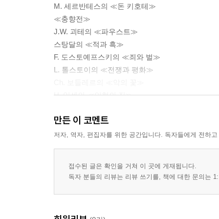
M. 세르반테스의 ≪돈 키호테≫
≪충향전≫
J.W. 괴테의 ≪파우스트≫
스탕달의 ≪적과 흑≫
F. 도스토예프스키의 ≪죄와 벌≫
L. 톨스토이의 ≪전쟁과 평화≫
Ch. 보들레르의 ≪악의 꽃≫
H. 입센의 ≪인형의 집≫
R.M. 릴케의 ≪시선(詩選)≫
만든 이 코멘트
이광수(李光洙)의 ≪무정(無情)≫
단편소설 15선
저자, 역자, 편집자를 위한 공간입니다. 독자들에게 전하고
T.S. 엘리엇의 ≪황무지≫
한용운의 ≪님의 침묵≫
접수된 글은 확인을 거쳐 이 곳에 게재됩니다.
E. 헤밍웨이의≪무기여 잘 있거라≫
독자 분들의 리뷰는 리뷰 쓰기를, 책에 대한 문의는 1:
염상섭의 ≪삼대≫
A. 말로의 ≪인조인간≫
J.P. 사르트르의 ≪구역(嘔逆)≫