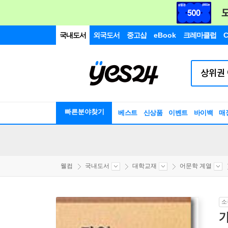
국내도서
외국도서
중고샵
eBook
크레마클럽
C
빠른분야찾기
베스트
신상품
이벤트
바이백
매
웰컴
국내도서
대학교재
어문학 계열
소
기