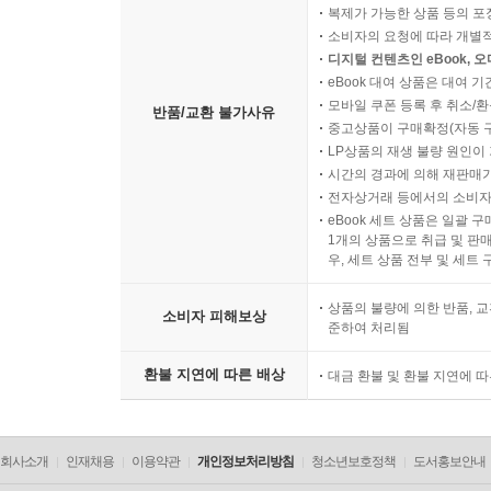
복제가 가능한 상품 등의 포장을 
소비자의 요청에 따라 개별
디지털 컨텐츠인 eBook, 
eBook 대여 상품은 대여 기
모바일 쿠폰 등록 후 취소/환
반품/교환 불가사유
중고상품이 구매확정(자동 
LP상품의 재생 불량 원인이 기
시간의 경과에 의해 재판매가
전자상거래 등에서의 소비자
eBook 세트 상품은 일괄 
1개의 상품으로 취급 및 판매
우, 세트 상품 전부 및 세트
상품의 불량에 의한 반품, 교
소비자 피해보상
준하여 처리됨
환불 지연에 따른 배상
대금 환불 및 환불 지연에 
회사소개
인재채용
이용약관
개인정보처리방침
청소년보호정책
도서홍보안내