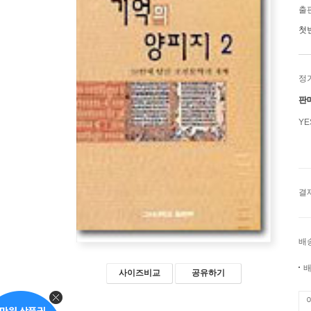
출
첫
정
판
Y
결
배
배
사이즈비교
공유하기