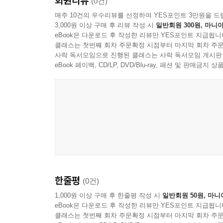
회원리뷰
(0건)
A. 카뮈의 ≪이방인≫
매주 10건의 우수리뷰를 선정하여 YES포인트 3만원을 드
S. 베케트의 ≪고도를 기다리며≫
3,000원 이상 구매 후 리뷰 작성 시
일반회원 300원, 마니아
徐廷柱의 ≪국화 옆에서≫
eBook은 다운로드 후 작성한 리뷰만 YES포인트 지급됩니
아리스토텔레스의 ≪시학≫
클래스는 첫번째 회차 주문확정 시점부터 마지막 회차 주문
J. 스위프트의 ≪걸리버 이행기≫
사락 독서모임으로 진행된 클래스는 사락 독서모임 게시판
eBook 페이백, CD/LP, DVD/Blu-ray, 패션 및 판매금
G. 플로베르의 ≪보바리 부인≫
V. 위고의 ≪레 미제라블≫
E. 졸라의 ≪목로주점≫
마르셀 프루스트의 ≪잃어버린 시간을 찾아서≫
H. 헤세의 ≪데미안≫
최인훈의 ≪광장≫
한줄평
(0건)
1,000원 이상 구매 후 한줄평 작성 시
일반회원 50원, 마니
eBook은 다운로드 후 작성한 리뷰만 YES포인트 지급됩니
클래스는 첫번째 회차 주문확정 시점부터 마지막 회차 주문