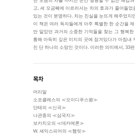
한 모금의 차를 마시는 순간 형용할 수 없는 쾌감과
고, 세 모금째에 이르러서는 차의 효과가 줄어들었음을
있는 것이 분명하다. 차는 진실을 눈뜨게 해주었지만
이 책은 여러 독자들에게 아주 특별한 한 순간을 제공
만 알았던 과거의 소중한 기억들을 찾는 그 행복한
통해 아득히 깊은 미지의 곳에 잠겨있다가 마침내 
진 단 하나의 소망인 것이다. 이러한 의미에서, 3
목차
머리말
소포클레스의 ≪오이디푸스왕≫
단테의 ≪신곡≫
나관중의 ≪삼국지≫
보카치오의 ≪데카메론≫
W. 셰익스피어의 ≪햄릿≫