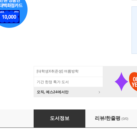
[대학생X취준생] 여름방학
기간 한정 특가 도서
오직, 예스24에서만
기억의 양피지 2
도서정보
리뷰/한줄평
(0/0)