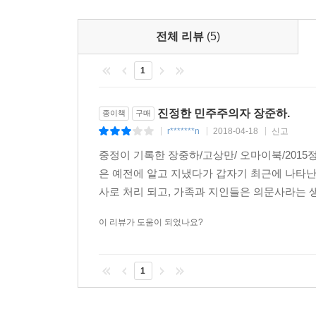
희 씨만은 절대 대통령을 할 수 없습니다. 박정희 씨
전체 리뷰
(5)
--- p.318
“박정희 씨를 나는 믿을 수가 없는 사람이요. 왜 박
1
황도주의를 그렇게 좋아하더니 하룻밤 사이에 남
빨갱이들과 완전히 결합되었었다고 소문이 자자하드
그러드니 행정적 민주주의는 온데간데 없고 민족적
진정한 민주주의자 장준하.
종이책
구매
박정희 씨가 민족적 민주주의를 내세웠을 때 《
r*******n
2018-04-18
신고
|
|
|
흐루시초프가 아직도 공산화되지 않은 비공산주의 국
중정이 기록한 장중하/고상만/ 오마이북/201
은 예전에 알고 지냈다가 갑자기 최근에 나타난
“그러면 그 민족적 민주주의는 온데간데없고 박정희
사로 처리 되고, 가족과 지인들은 의문사라는 생
짓밟고, 모든 여론을 탄압하고, 모든 야당을 돈
기관에서 돈을 준다고…… (중략)
이 리뷰가 도움이 되었나요?
여러분 우리도 정신 차릴 때가 온 것입니다. 이
잃고 선장도 없이 6년 동안을 끌어온 것입니다. 
1
것을 당부하는 바입니다.”
민주주의자 장준하 선생이 독재자 박정희의 실체