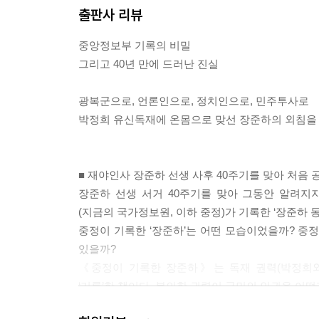
‘장준하의 거사’ 알고 있었던 중정
출판사 리뷰
--- p.170
중앙정보부 기록의 비밀
김종필의 경고에 장준하 역시 화답하지 않을 수 없었
그리고 40년 만에 드러난 진실
* 4장
기록이다.
장준하, 영원히 살다 1975. 8.~2013
“73. 12. 28. 김종필 국무총리 담화에 대한 장
광복군으로, 언론인으로, 정치인으로, 민주투사로
또는 선동으로 적대시하는 것은 민의의 소재를 알아
박정희 유신독재에 온몸으로 맞선 장준하의 외침을
고통과 희망, 그리고 비극의 8월
--- p.207
그날 중정은 무엇을 기록했나
사인 의혹 보도로 추방된 외신 기자
장준하는 박정희가 보낸 연말의 최후통첩에 대해 늦은
■ 재야인사 장준하 선생 사후 40주기를 맞아 처음
그들은 ‘진실’을 알고 있었다
4년 1월 5일의 장준하 동향 기록이다.
장준하 선생 서거 40주기를 맞아 그동안 알려지
어둠과 싸운 사람만이 빛이 된다
“개헌청원운동에 대한 성명 발표 -오늘의 정치 정세
(지금의 국가정보원, 이하 중정)가 기록한 ‘장준하 동
국민 가슴속에 묻힌 큰 별, 장준하
청원하려는 것이고 -당국은 이를 막지 말라.”
중정이 기록한 ‘장준하’는 어떤 모습이었을까? 중
죽어서도 계속된 중정의 감시
장준하의 성명은 간결했으나 명확했다. 박정희의 협
있을까?
37년 만에 밝혀진 타살 증거
시 최고 수준이었다.
《중정이 기록한 장준하》는 독재 권력(박정희와
위대한 ‘대한민국 애국자’ 장준하
--- p.211
‘기록’한 책이다. 불의한 권력이 국민의 인권을 어
* 에필로그
형집행정지로 풀려난 장준하는 여전히 자신의 의지