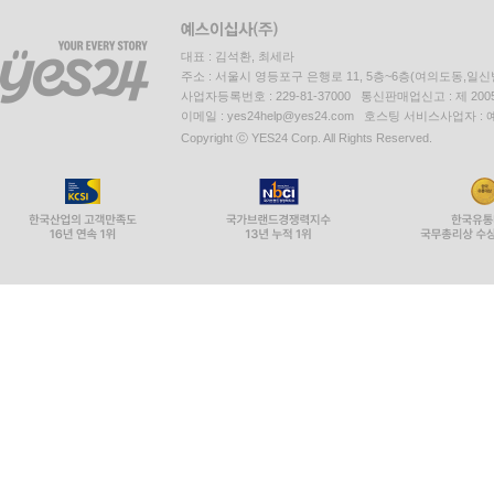
대표 : 김석환, 최세라
주소 : 서울시 영등포구 은행로 11, 5층~6층(여의도동,일신
사업자등록번호 : 229-81-37000 통신판매업신고 : 제 200
이메일 : yes24help@yes24.com 호스팅 서비스사업자 :
Copyright ⓒ YES24 Corp. All Rights Reserved.