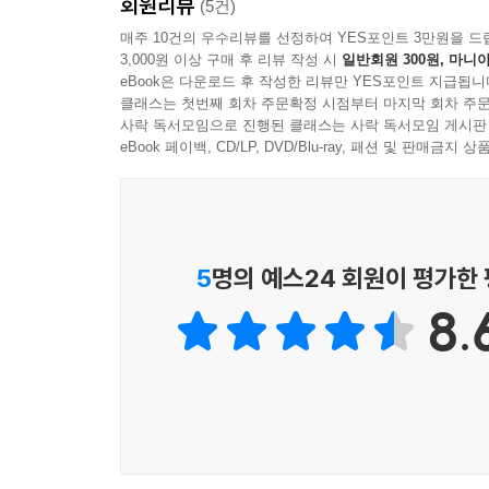
회원리뷰
■ 중정 자료를 토대로 장준하 일대기를 엮은 이유
(5건)
으나 장준하는 부정선거로 얻은 불의한 결과라며 
저자 고상만은 2년 전 우연한 기회로 중앙정보부
* 연보
매주 10건의 우수리뷰를 선정하여 YES포인트 3만원을 드
에게 신호를 보냈다.
3,000원 이상 구매 후 리뷰 작성 시
일반회원 300원, 마니아
진상규명위원회에서 장준하 선생 의문사를 담당했던
그러자 중정은 1975년 3월 31일 장준하에 대한
eBook은 다운로드 후 작성한 리뷰만 YES포인트 지급됩니
알려달라는 뜻으로 해석했다.
계획은 이른바 ‘위해분자 관찰계획’이었다. 당시 중
클래스는 첫번째 회차 주문확정 시점부터 마지막 회차 주문
민주주의와 인권을 위해 싸우다가 박정희 유신독
사락 독서모임으로 진행된 클래스는 사락 독서모임 게시판
사게 된다.
때문이다. 따라서 장준하의 삶에서 어떤 일이 벌어
eBook 페이백, CD/LP, DVD/Blu-ray, 패션 및 판매금
--- p. 255
감시 기록을 바탕으로 낱낱이 공개했다.
한편 장준하 선생을 상대로 한 중정의 초법적인 사찰
중정 역시 장준하의 이 같은 거사 계획을 알고 있었던
막지 못했다면, 지금이라도 제대로 알려야 한다. 불
자 관찰계획 보고’이다. 중정은 장준하를 감시하면
사찰, 미행, 도청, 사설 정보원을 활용한 정보 수집
5
명의 예스24 회원이 평가한
이 보고서는 “장준하의 개헌운동 계획을 사전 탐지해
내용을 담고 있다. 즉 장준하가 개헌청원 100만인
8.
■ ‘민주주의를 밝힌 등불’ 장준하의 삶과 진실에 한
장준하는 이 보고서가 만들어진 후 의문의 죽음을 당
이 책은 박정희 독재 권력하에서 누구도 기록할 
--- p.268
장준하의 모든 것을 감시하고 기록한 중정 덕분이
새로운 장준하의 모습을 마주하게 된다.
나는 장준하가 스스로 자신의 묘 뒤편 석축을 무너
중정이 녹취해 기록한 장준하 선생의 대중 연설 가운
도 치열했고 멈추지 않았다. 그러한 투쟁은 바로 1
후보 지지를 위한 장준하 유세이다. 그는 이날 유
“국민 여러분. 대한민국에서는 일정한 자격과 조건을
선생의 거침없는 비판과 분노를 고스란히 느낄 수 있