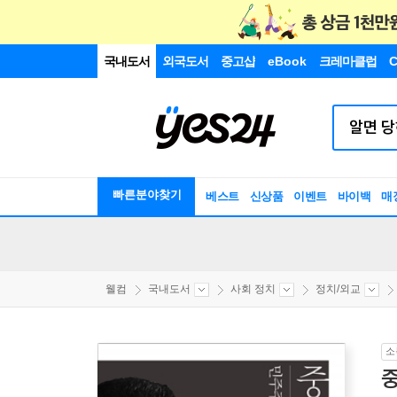
국내도서
외국도서
중고샵
eBook
크레마클럽
C
빠른분야찾기
베스트
신상품
이벤트
바이백
매
웰컴
국내도서
사회 정치
정치/외교
소