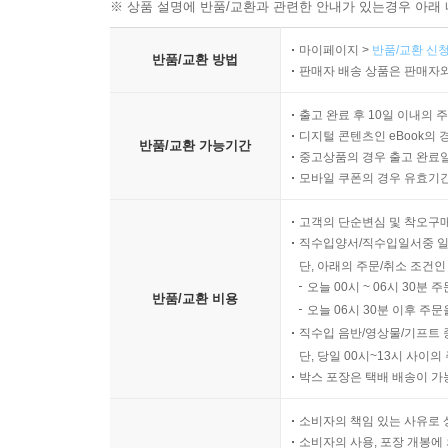
※ 상품 설명에 반품/교환과 관련한 안내가 있는경우 아래 
마이페이지 >
반품/교환 신청
반품/교환 방법
판매자 배송 상품은 판매자와
출고 완료 후 10일 이내의 
디지털 콘텐츠인 eBook의 
반품/교환 가능기간
중고상품의 경우 출고 완료일
모바일 쿠폰의 경우 유효기간(
고객의 단순변심 및 착오구
직수입양서/직수입일서중 일
단, 아래의 주문/취소 조건인
오늘 00시 ~ 06시 30분 
반품/교환 비용
오늘 06시 30분 이후 주문
직수입 음반/영상물/기프트 
단, 당일 00시~13시 사이
박스 포장은 택배 배송이 가
소비자의 책임 있는 사유로 
소비자의 사용, 포장 개봉에 