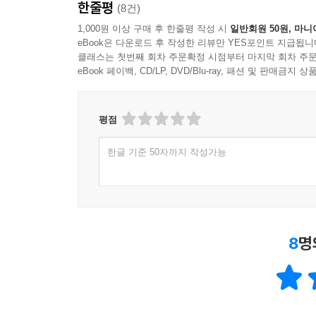
한줄평
(8건)
40년의 세월을 지나서 이제야 독자들에게 고스란히
1,000원 이상 구매 후 한줄평 작성 시
일반회원 50원, 마니
eBook은 다운로드 후 작성한 리뷰만 YES포인트 지급됩니
“중정의 동향 기록과 중요 상황 보고를 토대로 
클래스는 첫번째 회차 주문확정 시점부터 마지막 회차 주문
장준하의 관점에서 해석하고, 장준하의 유족과 동
eBook 페이백, CD/LP, DVD/Blu-ray, 패션 및 판매금
그리하여 40년을 넘는 긴 세월을 돌고 돌아 이제라도
평점
한글 기준 50자까지 작성가능
8
명