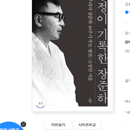
고
정
판
Y
결
배
배
미리보기
사이즈비교