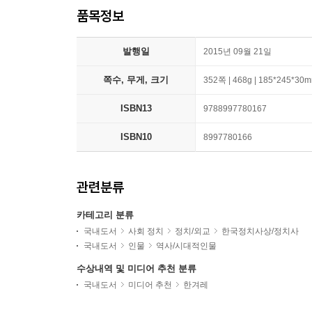
품목정보
발행일
2015년 09월 21일
쪽수, 무게, 크기
352쪽 | 468g | 185*245*30
ISBN13
9788997780167
ISBN10
8997780166
관련분류
카테고리 분류
국내도서
사회 정치
정치/외교
한국정치사상/정치사
국내도서
인물
역사/시대적인물
수상내역 및 미디어 추천 분류
국내도서
미디어 추천
한겨레