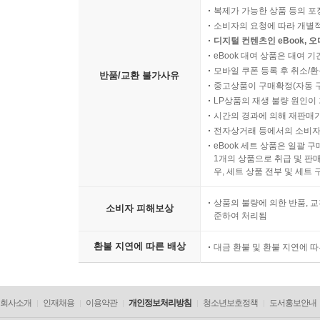
복제가 가능한 상품 등의 포장을 
소비자의 요청에 따라 개별
디지털 컨텐츠인 eBook, 
eBook 대여 상품은 대여 기
모바일 쿠폰 등록 후 취소/환
반품/교환 불가사유
중고상품이 구매확정(자동 
LP상품의 재생 불량 원인이 기
시간의 경과에 의해 재판매가
전자상거래 등에서의 소비자
eBook 세트 상품은 일괄 
1개의 상품으로 취급 및 판매
우, 세트 상품 전부 및 세트
상품의 불량에 의한 반품, 교
소비자 피해보상
준하여 처리됨
환불 지연에 따른 배상
대금 환불 및 환불 지연에 
회사소개
인재채용
이용약관
개인정보처리방침
청소년보호정책
도서홍보안내