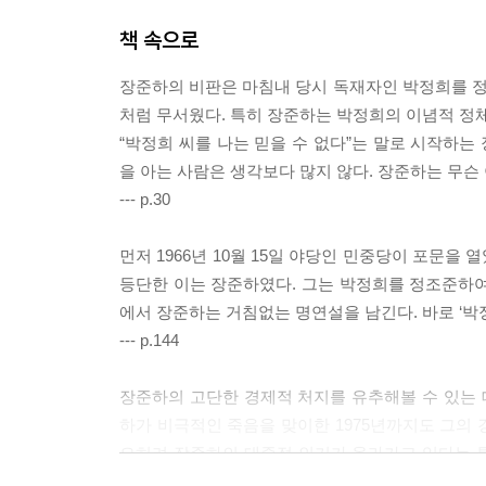
책 속으로
* 3장
장준하, 박정희를 넘어서다 1974~1975. 7.
장준하의 비판은 마침내 당시 독재자인 박정희를 
처럼 무서웠다. 특히 장준하는 박정희의 이념적 정
장준하의 입을 막아라
“박정희 씨를 나는 믿을 수 없다”는 말로 시작하
‘긴급조치’ 발동부터 연행까지
을 아는 사람은 생각보다 많지 않다. 장준하는 무슨
“개헌에 대한 소신은 변함없다”
--- p.30
차라리 감옥에서 죽겠다
“장준하를 석방하라” 박정희의 굴복
먼저 1966년 10월 15일 야당인 민중당이 포문을
《돌베개》를 다시 쓰다
등단한 이는 장준하였다. 그는 박정희를 정조준하여 
〈동아일보〉탄압과 장준하의 응원
에서 장준하는 거침없는 명연설을 남긴다. 바로 ‘박
유신헌법 찬반 투표에 반대하다
--- p.144
‘개헌안 단일화 촉구’ 기자회견
중정의 ‘위해분자 관찰계획 보고’
장준하의 고단한 경제적 처지를 유추해볼 수 있는 대
유신독재 타도 위해 전부를 걸다
하가 비극적인 죽음을 맞이한 1975년까지도 그의
김대중과의 화해, 그리고 결단
오히려 장준하의 대중적 인기가 올라가고 있다는 특이
2차 100만인 서명운동을 도모하다
중정의 동향 보고이다.