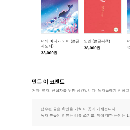
6·3 사태와 계엄령 선포
‘국가원수 모독죄’로 구속되다
“단 한 사람, 박정희만은 안 된다”
“부정선거, 도둑 맞지 마십시오”
중정의 《사상계》 부도공작
너의 바다가 되어 (큰글
인연 (큰글씨책)
너
두 번째 구속, 옥중출마 선언하다
자도서)
38,000
원
1
“국회의원 명함 한 장 있어요?”
33,000
원
본격적인 미행과 사찰, 도청
박정희 ‘3선 개헌’ 날치기 통과
두 번째 쿠데타 ‘10월 유신’
만든 이 코멘트
유신독재에 저항하다
김대중 납치, 정치인 암살 신호탄?
저자, 역자, 편집자를 위한 공간입니다. 독자들에게 전하고
‘납치 주범은 누구인가’ 이철희의 증언
중정이 기록한 1973년 첫 시국 선언
접수된 글은 확인을 거쳐 이 곳에 게재됩니다.
유신독재 정조준 ‘100만인 서명운동’
독자 분들의 리뷰는 리뷰 쓰기를, 책에 대한 문의는 1:
다급해진 박정희의 최후통첩