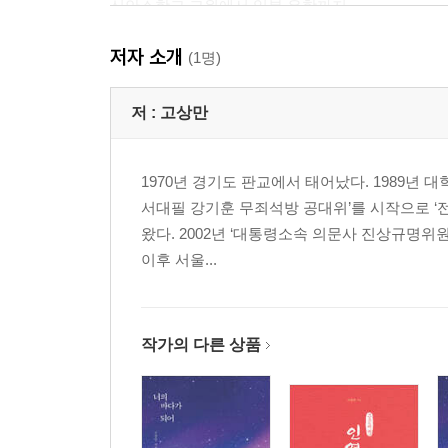
신안소학교 교원에서 일본 유학까지
김희숙과 장석인을 지켜낸 희생
저자 소개
장준하의 평생 벗 김준엽
(1명)
임정을 향한 6000리 대장정과 《등불》
“임정 청사에 폭탄을 던지고 싶다”
저 :
고상만
한반도 잠입 위해 OSS 요원이 되다
백범의 죽음과 한국전쟁
1970년 경기도 판교에서 태어났다. 1989년
1953년 《사상계》를 창간하다
서대필 강기훈 무죄석방 공대위’를 시작으로 ‘전
한국인 최초로 받은 막사이사이상
왔다. 2002년 ‘대통령소속 의문사 진상규명위
장준하와 5·16 군사쿠데타
이후 서울...
“장준하 선생이 대통령에 출마했다면”
‘혁명 공약’ 깬 박정희의 거짓말
장준하와 박정희, 숙명적인 충돌
* 2장
작가의 다른 상품
중앙정보부, 장준하를 기록하다 1963~1973
중정이 기록한 장준하 유세 발언
박정희의 굴욕적 한일조약