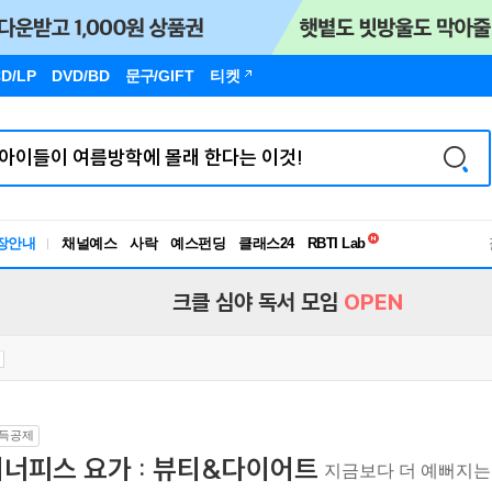
D/LP
DVD/BD
문구
/GIFT
티켓
독서유형검사
장안내
채널예스
사락
예스펀딩
클래스24
RBTI Lab
독서유형검사
크클 심야 독서 모임
OPEN
득공제
이너피스 요가 : 뷰티&다이어트
지금보다 더 예뻐지는