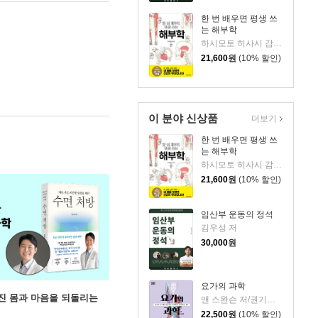
한 번 배우면 평생 쓰
는 해부학
하시모토 히사시 감수/허영은 역
21,600
원
(10% 할인)
이 분야 신상품
더보기
한 번 배우면 평생 쓰
는 해부학
하시모토 히사시 감수/허영은 역
21,600
원
(10% 할인)
임산부 운동의 정석
김우성 저
30,000
원
요가의 과학
무너진 몸과 마음을 되돌리는
앤 스완슨 저/권기호 역
22,500
원
(10% 할인)