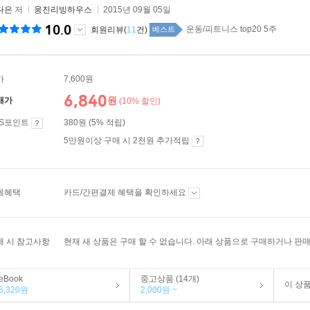
다은
저
웅진리빙하우스
2015년 09월 05일
10.0
운동/피트니스 top20 5주
회원리뷰(
11
건)
베스트
가
7,600원
6,840
원
매가
(10% 할인)
ES포인트
380원 (5% 적립)
5만원이상 구매 시 2천원 추가적립
제혜택
카드/간편결제 혜택을 확인하세요
매 시 참고사항
현재 새 상품은 구매 할 수 없습니다. 아래 상품으로 구매하거나 판매
eBook
중고상품 (14개)
이 상
5,320원
2,000원 ~