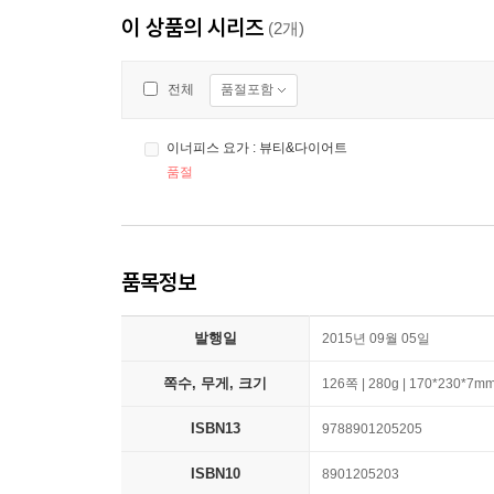
이 상품의 시리즈
(2개)
품절포함
전체
이너피스 요가 : 뷰티&다이어트
품절
품목정보
발행일
2015년 09월 05일
쪽수, 무게, 크기
126쪽 | 280g | 170*230*7m
ISBN13
9788901205205
ISBN10
8901205203