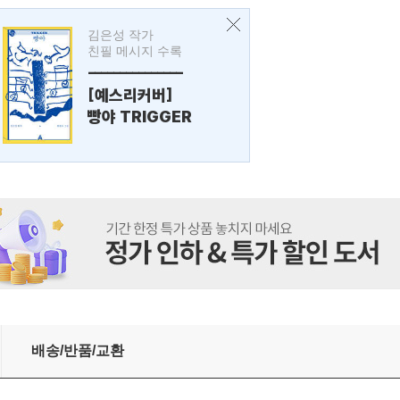
김은성 작가
친필 메시지 수록
---------------
[예스리커버]
빵야 TRIGGER
배송/반품/교환