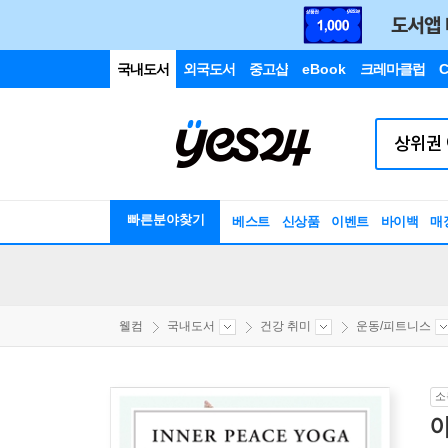
국내도서
외국도서
중고샵
eBook
크레마클럽
C
빠른분야찾기
베스트
신상품
이벤트
바이백
매
웰컴
국내도서
건강 취미
운동/피트니스
소