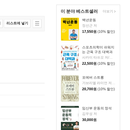
이 분야 베스트셀러
더보기
백년운동
매
리스트에 넣기
정선근 저
17,550
원
(10% 할인)
스포츠의학이 쉬워지
는 근육 구조 대백과
사카이 타쓰오 저/박현아 역
22,500
원
(10% 할인)
포에버 스트롱
가브리엘 라이언 저/장혜인 역
20,700
원
(10% 할인)
임산부 운동의 정석
김우성 저
30,000
원