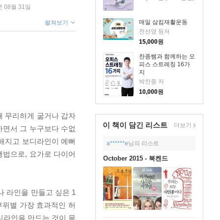
년 08월 31일
매일 삼킴재활운동
펼쳐보기
전선영 등저
15,000
원
찬종쌤과 함께하는 오
피스 스트레칭 16가
지
박찬종 저
10,000
원
해 무리하게 굶거나 갑자
이 책이 담긴
리스트
더보기
하면서 그 누구보다 수없
강해지고 보디라인이 예뻐
a******e
님의 리스트
행법으로, 요가로 다이어
October 2015 - 북켄드
 라인을 만들고 싶은 1
부위별 가장 효과적인 허
디라인을 만드는 것이 목