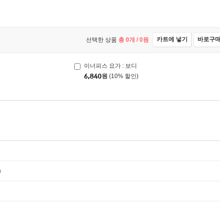
카트에 넣기
바로구
선택한 상품
총
0
개 /
0
원
이너피스 요가 : 보디
6,840
원
(10% 할인)
m