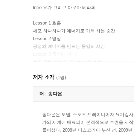
Intro 요가 그리고 아로마 테라피
Lesson 1 호흡
세포 하나하나가 에너지로 가득 차는 순간
Lesson 2 명상
긍정의 에너지를 만드는 몰입의 시간
Lesson 3 동작(아사나)
몸의 모든 곳을 자극하는 순환 운동
Lesson 4 아로마 오일
저자 소개
지친 몸과 마음에 주는 한 방울의 힘
(1명)
Lesson 5 허브티
요가 전 몸과 마음을 열어주는 온기
저 :
송다은
Lesson 6 음악
규칙적인 생체리듬을 만드는 명상 메이트
송다은은 모델, 스포츠 트레이너이자 요가강사이다
Lesson 7 차크라
가의 세계에 매료되어 본격적으로 수련을 시작하
우리 몸에 존재하는 일곱 개의 에너지
들어섰다. 2008년 미스코리아 부산 선, 200