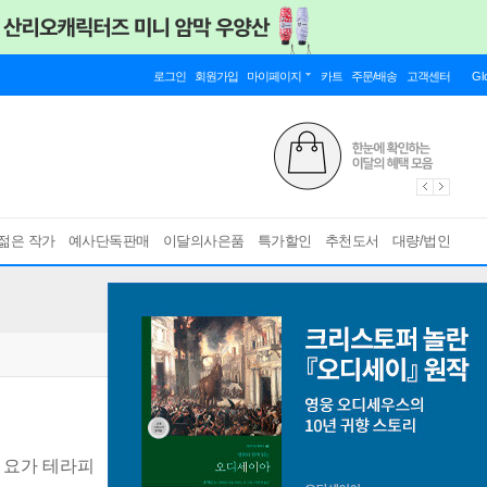
로그인
회원가입
마이페이지
카트
주문/배송
고객센터
Gl
젊은 작가
예사단독판매
이달의사은품
특가할인
추천도서
대량/법인
 요가 테라피