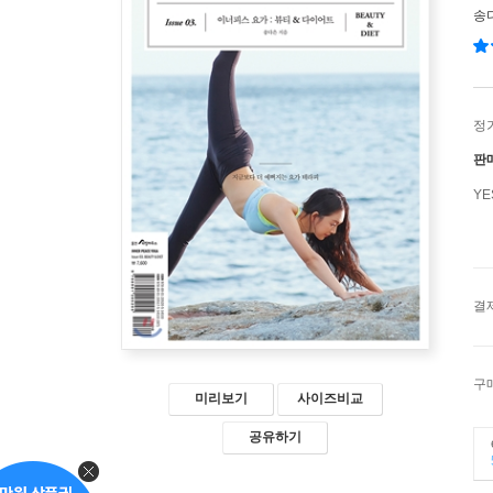
송
정
판
Y
결
구
미리보기
사이즈비교
공유하기