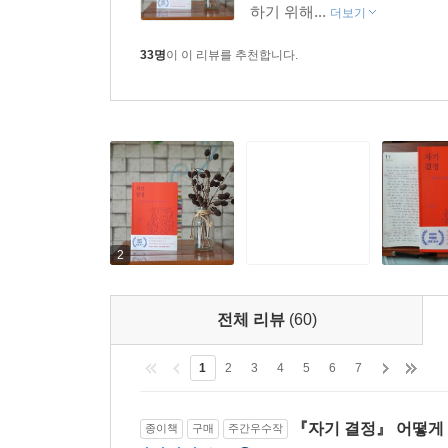
하기 위해...
더보기
《자기 결정》을 읽다 보면, 다른 사람의 시선이나 
33명
이 이 리뷰를 추천합니다.
우리는 타인의 이익이나 그들의 편의를 위해 기꺼이 행
사람을 친밀하게 여기고 애정을 갖기에 그 사람을
영향을 끼칠 수 있다. 때문에 《자기 결정》에서 
다른 사람에게 인정을 받고 싶어 하는 등 타인의 
내가 어떤 사람인지, 다른 사람들과 어떤 관계를 
결정의 삶에서 우리는 진정한 삶의 주인이 될 수 있
우리 스스로 결정할 수 있다.
2
전체 리뷰
(60)
1
2
3
4
5
6
7
『자기 결정』 어떻게 
종이책
구매
주간우수작