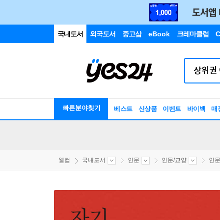
국내도서
외국도서
중고샵
eBook
크레마클럽
C
빠른분야찾기
베스트
신상품
이벤트
바이백
매
웰컴
국내도서
인문
인문/교양
인