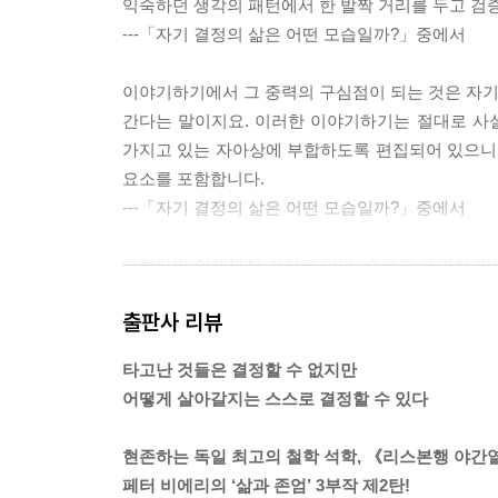
익숙하던 생각의 패턴에서 한 발짝 거리를 두고 검증
---「자기 결정의 삶은 어떤 모습일까?」중에서
이야기하기에서 그 중력의 구심점이 되는 것은 자기 
간다는 말이지요. 이러한 이야기하기는 절대로 사
가지고 있는 자아상에 부합하도록 편집되어 있으니
요소를 포함합니다.
---「자기 결정의 삶은 어떤 모습일까?」중에서
그렇다면 이제까지 가지고 있던, 습관과 우연한 
입니다. 그리고 그 자아상에 의해 왜곡되고 그늘져 
출판사 리뷰
는 것이지요.
---「자기 인식은 왜 중요한가?」중에서
타고난 것들은 결정할 수 없지만
어떻게 살아갈지는 스스로 결정할 수 있다
문학적 텍스트는 경험을 예술적으로 나타내는 언어
스스로를 경험하는지 알아내려고 하지요. 자신의 진
현존하는 독일 최고의 철학 석학, 《리스본행 야간
픽션은 실제 경험의 흐름 속에서는 좀처럼 일어나지
페터 비에리의 ‘삶과 존엄’ 3부작 제2탄!
어서 드라마적인 전개라는 수단으로 혼란스러운 내적