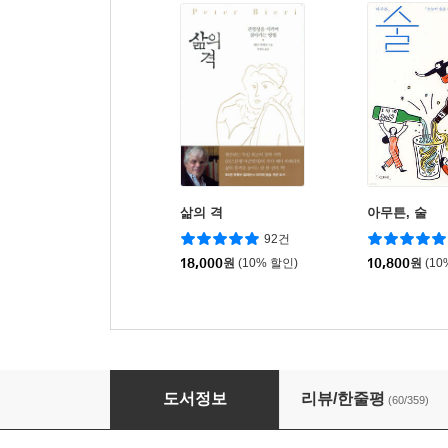
삶의 격
아무튼, 술
92건
18,000
원
(10% 할인)
10,800
원
(10
자기 결정
도서정보
리뷰/한줄평
(60/359)