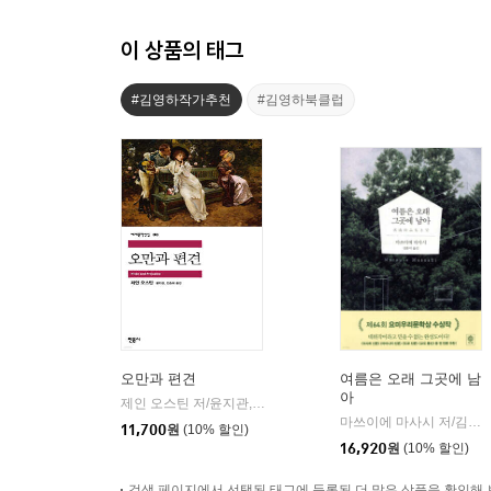
이 상품의 태그
#김영하작가추천
#김영하북클럽
오만과 편견
여름은 오래 그곳에 남
아
제인 오스틴 저/윤지관,전승희 공역
민음사
|
마쓰이에 마사시 저/김춘미 역
11,700
원
(10% 할인)
16,920
원
(10% 할인)
검색 페이지에서 선택된 태그에 등록된 더 많은 상품을 확인해 