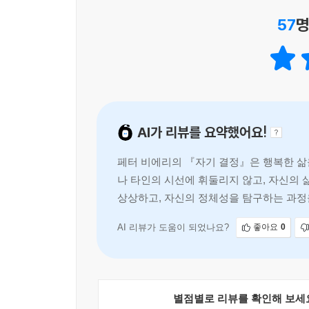
유럽 문화의 수도 오스트리아 그라츠에서의 3일간
57
명
우리의 삶은 우리가 결정한 것일까? 《자기 결정
‘자기 결정’의 삶이 가장 행복한 삶인데, 우리가 
관한 좋고 싫음이나 정치적 신념 등 내 생각을 이루
취향은 아닌지 들여다봐야만 한다. 타인의 시선을
가치관에 따라 살고 있음을 깨닫게 된다. 이런 영
AI가 리뷰를 요약했어요!
외부로부터 받은 영향에 잠식당하지 말고 스스로 주체
페터 비에리의 『자기 결정』은 행복한 삶
이때 우리에게 꼭 필요한 것이 바로 냉철한 자기 
나 타인의 시선에 휘둘리지 않고, 자신의
한다. 타인의 시선이나 사회적인 압박을 걷어내고
상상하고, 자신의 정체성을 탐구하는 과정
결정의 삶은 문화적 정체성을 가꾸는 과정으로 이
활동을 한 아일랜드인 사무엘 베케트 같은 작가들을
AI 리뷰가 도움이 되었나요?
좋아요
0
스스로 결정함으로써 문화적 정체성을 구축해갈 수
사상이고, 또 삶의 가치관에 보탬이 될 인문학일 것
삶의 들러리가 아닌 주인이 되어 살아가라
별점별로 리뷰를 확인해 보세