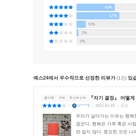
자신의 삶을 스스로 써나갈 때만이 ‘진정한 나’로 살
42%
47%
‘파스칼 메르시어’라는 필명으로 여러 소설을 써온 
사람은 자신이 어떤 사람이 아닌지조차 알지 못
10%
스스로를 정확히 인식할 수 있음을 이야기한다. 
2%
아닌지, 그리고 비로소 어떤 사람인지 알 수 있다
0%
물론이고 영화와 같은 서사적 텍스트를 통해 우리는
했을까?’라고 생각하며 자기 결정의 근거로 삼을 수
우리에게는 문학이 있습니다. 문학은 어떻게 우
예스24에서 우수작으로 선정한 리뷰가
(1건)
있습
것일까요?
문학작품을 읽으면 사고의 측면에서 가능성의 스펙
것이지요. 문학작품을 읽기 전에는 미처 생각하지 못
『자기 결정』 어떻게 
종이책
구매
주간우수작
상상해볼 수 있게 되었고 더 많은 직업과 사회적 
h*****9
2021-01-25
신고
|
|
|
우리의 공감 능력이 성장합니다. 우리는 정신적 정체
우리가 살아가는 이유는 행복한
무엇인지, 실패하면 어떻게 해서 실패하는 것인지
꿈꾼다. 행복은 가족 혹은 사
깊어가는 것은 자기 결정을 추구하고, 자신에게 중
란 쉽지 않다. 중요한 것은 
_1장 「자기 결정의 삶이란 무엇일까?」 중에서