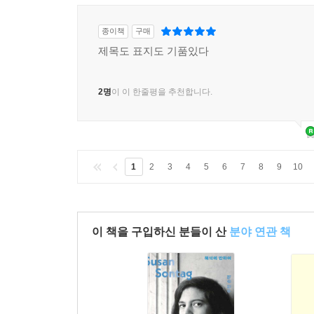
종이책
구매
제목도 표지도 기품있다
2명
이 이 한줄평을 추천합니다.
1
2
3
4
5
6
7
8
9
10
이 책을 구입하신 분들이 산
분야 연관 책