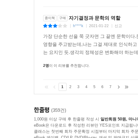
자기결정과 문학의 역할
종이책
구매
h****k
2021-01-22
신고
|
|
|
가장 단순한 선을 쭉 긋자면 그 끝엔 문학이다
영향을 주고받는데,나는 그걸 제대로 인식하고
는 요지인 듯.생각의 정체성은 변화해야 하는데
2명
이 이 리뷰를 추천합니다.
1
2
3
4
5
6
7
한줄평
(359건)
1,000원 이상 구매 후 한줄평 작성 시
일반회원 50원, 마니
eBook은 다운로드 후 작성한 리뷰만 YES포인트 지급됩니
클래스는 첫번째 회차 주문확정 시점부터 마지막 회차 주문
eBook 페이백, CD/LP, DVD/Blu-ray, 패션 및 판매금