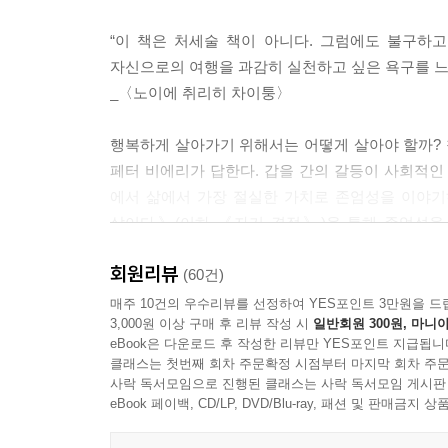
면 자기 자신을 이해하기 위해 다른 타자를 지어낸
“이 책은 처세술 책이 아니다. 그럼에도 불구하
---「자기 인식은 왜 중요한가?」중에서
자신으로의 여행을 과감히 실천하고 싶은 욕구를 느
_〈노이에 취리히 차이퉁〉
하나의 문화가 언어와 사상으로만 이루어져 있는 것
는가, 그리고 이 관계를 어떻게 경험하는가에 대한 
행복하게 살아가기 위해서는 어떻게 살아야 할까?
가 하는 것은 우리가 이 시선을 어떻게 경험하는가,
페터 비에리가 답한다. 갑을 간의 갈등이 사회적인
과 거리감에서 느끼는 감정, 즉 친밀성과 낯섦에 대
에서 삶에서 가장 절실한 가치로 존엄성을 이야기
---「문화적 정체성은 어떻게 형성되는가?」중에서
삶이다》(이하 《자기 결정》)을 통해 존엄성을 
휩쓸리거나 타인에 휘둘리지 않고 모든 삶의 변곡점
교양을 쌓는다는 것, 그것은 잠에서 깨어나는 것과 
회원리뷰
(60건)
에게 닥쳐와서 영향을 주고, 거부하거나 어찌해볼 
유럽 문화의 수도인 오스트리아 그라츠에서 ‘어떻게 
매주 10건의 우수리뷰를 선정하여 YES포인트 3만원을 드
요. 목적지를 향해 조용히 눈에 띄지 않게, 그러나
3,000원 이상 구매 후 리뷰 작성 시
일반회원 300원, 마니아
따라 자기 결정의 삶이 무엇인지, 자기 결정을 
앞서 말했던 습득의 과정과 단계를 밟으면서부터 
eBook은 다운로드 후 작성한 리뷰만 YES포인트 지급됩니
구축할 것인지 쉽고 친근하게 이야기한다. 《삶의 격
더 큰 문맥에서 이해하고 나면 그 문화가 복수의 가
클래스는 첫번째 회차 주문확정 시점부터 마지막 회차 주문
《삶의 격》에 앞서 집필된 만큼 ‘존엄’을 지고의 
사락 독서모임으로 진행된 클래스는 사락 독서모임 게시판
eBook 페이백, CD/LP, DVD/Blu-ray, 패션 및 판매금
삶의 풍랑에서 키를 쥐고 싶은 당신에게 꼭 필요한
---「문화적 정체성은 어떻게 형성되는가?」중에서