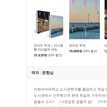
언어의 무게 + 리스본
언어의 무게
행 야간열차 세트
19,800
원
(10% 할인)
1
37,620
원
(10% 할인)
역자 : 문항심
이화여자대학교 도서관학과를 졸업하고 독일 
도서관에서 근무했으며 현재 독일에 거주하면서
람들의 도시》 《사로잡힌 꿈들의 밤》 《미무