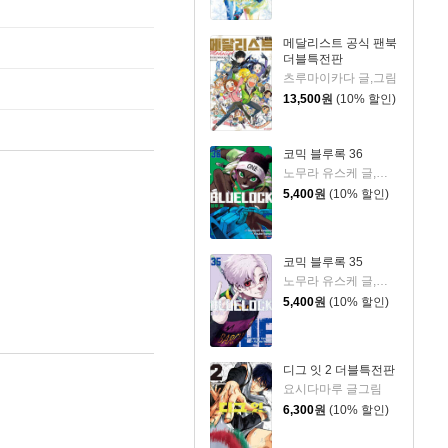
메달리스트 공식 팬북
더블특전판
츠루마이카다 글,그림
13,500
원
(10% 할인)
코믹 블루록 36
노무라 유스케 글,그림/카네시로 무네유키 원저
5,400
원
(10% 할인)
코믹 블루록 35
노무라 유스케 글,그림/카네시로 무네유키 원저
5,400
원
(10% 할인)
디그 잇 2 더블특전판
요시다마루 글그림
6,300
원
(10% 할인)