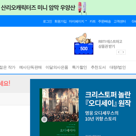
로그인
회원가입
마이페이지
카트
주문/배송
고객센터
Gl
젊은 작가
예사단독판매
이달의사은품
특가할인
추천도서
대량/법인
세요!