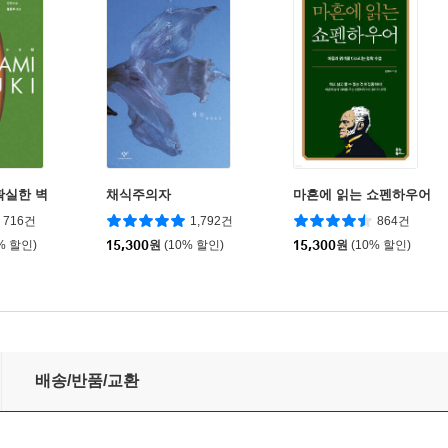
확실한 벽
채식주의자
마흔에 읽는 쇼펜하우어
716건
1,792건
864건
% 할인)
15,300
원
(10% 할인)
15,300
원
(10% 할인)
배송/반품/교환