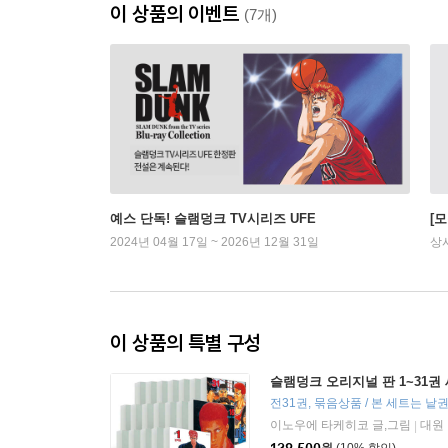
이 상품의 이벤트
(7개)
예스 단독! 슬램덩크 TV시리즈 UFE
[
2024년 04월 17일 ~ 2026년 12월 31일
상
이 상품의 특별 구성
슬램덩크 오리지널 판 1~31권
이노우에 타케히코 글,그림
대원
|