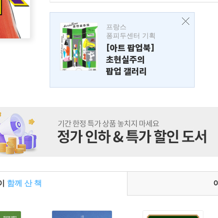
프랑스
퐁피두센터 기획
[아트 팝업북]
초현실주의
팝업 갤러리
들이
함께 산 책