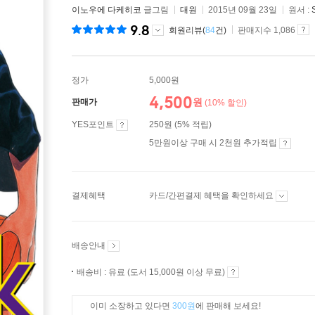
이노우에 다케히코
글그림
대원
2015년 09월 23일
원서 :
9.8
회원리뷰(
84
건)
판매지수 1,086
정가
5,000원
4,500
원
판매가
(10% 할인)
YES포인트
250원 (5% 적립)
5만원이상 구매 시 2천원 추가적립
결제혜택
카드/간편결제 혜택을 확인하세요
배송안내
배송비 : 유료 (도서 15,000원 이상 무료)
이미 소장하고 있다면
300원
에 판매해 보세요!