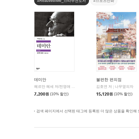
#ReadWithMe_스타추천도서
#스포츠만화
데미안
불편한 편의점
헤르만 헤세 저/전영애 역
민음사
김호연 저
나무옆의자
|
|
7,200
원
(10% 할인)
15,120
원
(10% 할인)
검색 페이지에서 선택된 태그에 등록된 더 많은 상품을 확인해 