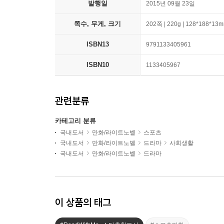
발행일
2015년 09월 23일
쪽수, 무게, 크기
202쪽 | 220g | 128*188*13
ISBN13
9791133405961
ISBN10
1133405967
관련분류
카테고리 분류
국내도서
만화/라이트노벨
스포츠
국내도서
만화/라이트노벨
드라마
사회생활
국내도서
만화/라이트노벨
드라마
이 상품의 태그