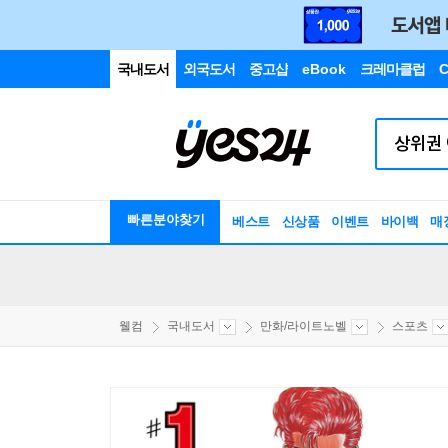
국내도서
외국도서
중고샵
eBook
크레마클럽
C
빠른분야찾기
베스트
신상품
이벤트
바이백
매
웰컴
국내도서
만화/라이트노벨
스포츠