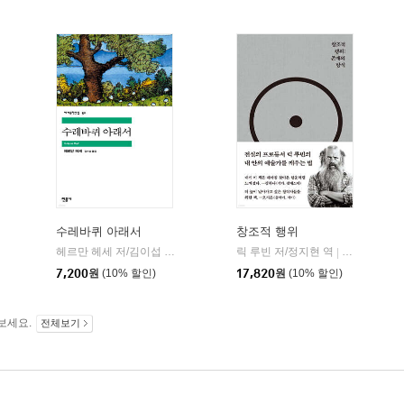
수레바퀴 아래서
창조적 행위
헤르만 헤세 저/김이섭 역
민음사
릭 루빈 저/정지현 역
코쿤북스
|
|
7,200
원
(10% 할인)
17,820
원
(10% 할인)
보세요.
전체보기