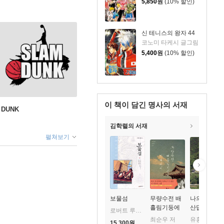
5,850
원
(10% 할인)
신 테니스의 왕자 44
코노미 타케시 글그림
5,400
원
(10% 할인)
이 책이 담긴
명사의 서재
 DUNK
김학렬의 서재
펼쳐보기
보물섬
무량수전 배
나의 문화유
흘림기둥에
산답사기 : 
로버트 루이스 스티븐슨 글/노먼 프라이스 그림/김영선 옮김
기대서서
사 순례
최순우 저
유홍준 저
15,300
원