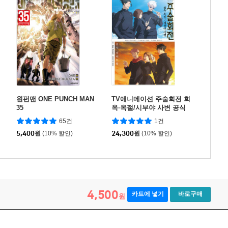
원펀맨 ONE PUNCH MAN
TV애니메이션 주술회전 회
35
옥·옥절/시부야 사변 공식
가이드북
65건
1건
5,400
원
(10% 할인)
24,300
원
(10% 할인)
4,500
카트에 넣기
바로구매
원