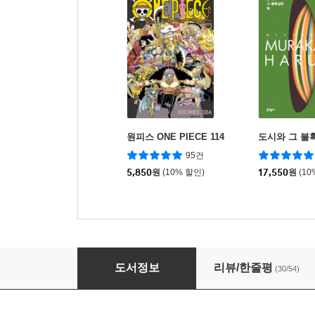
원피스 ONE PIECE 114
도시와 그 불
95건
5,850
원
(10% 할인)
17,550
원
(10
슬램덩크 오리지널 판 1
도서정보
리뷰/한줄평
(30/54)