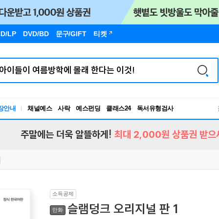
D/LP
DVD/BD
문구
/GIFT
티켓
장안내
채널예스
사락
예스펀딩
클래스24
독서유형검사
RBTI Lab
독서유형검사
주말에는 더욱 알뜰하게!
최대 2,000원 상품권 받으
소득공제
슬램덩크 오리지널 판 1
만화