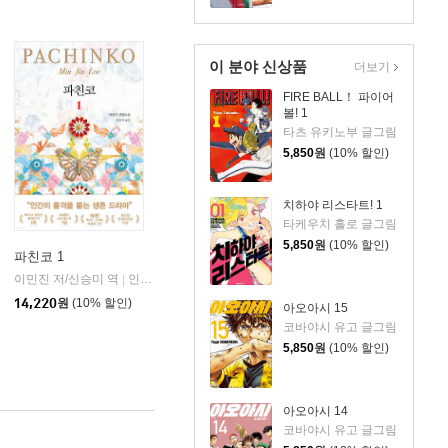
이 분야 신상품
더보기
FIRE BALL！ 파이어
볼! 1
타츠 유키노부 글그림
5,850
원
(10% 할인)
치하야 리스타트! 1
타케우치 홀로 글그림
5,850
원
(10% 할인)
파친코 1
이민진 저/신승미 역
인플루엔셜
|
14,220
원
(10% 할인)
아오아시 15
코바야시 유고 글그림
5,850
원
(10% 할인)
아오아시 14
코바야시 유고 글그림