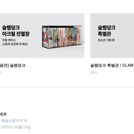
모음전] 슬램덩크
슬램덩크 특별관 / SLAM
시
상시
 세트
전31권, 묶음상품 / 본 세트는 낱권 묶음상품이며 박스가 포함되어있지 않습니다. , 완결
2023년 03월 14일
|