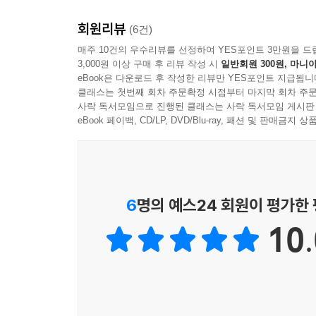
- 최용희(한일고등학교 전 교감, 전국입학담당관 회
전략 4-나만의 스토리를 만드는 동아리 활동 10원칙
회원리뷰
(6건)
전략 5-공부법과 관련된 책 10권을 읽어라
승우군은 기라성 같은 친구들이 모인 한일고에서, 
매주 10건의 우수리뷰를 선정하여 YES포인트 3만원을 드
전략 6-50개의 리더십 사례집을 만들어라
3,000원 이상 구매 후 리뷰 작성 시
일반회원 300원, 마니아
역경을 극복해내는 저자를 곁에서 지켜보며, ‘근자감
전략 7-희망하는 학교, 학과의 홈페이지를 공략하라
eBook은 다운로드 후 작성한 리뷰만 YES포인트 지급됩니
이 책은 큰 꿈과 열정을 안고 살아가는 모든 청소년
전략 8-한 달에 한 번은 교무실의 문을 두드려라
클래스는 첫번째 회차 주문확정 시점부터 마지막 회차 주문
- 전대희(한일고등학교 교사)
사락 독서모임으로 진행된 클래스는 사락 독서모임 게시판
전략 9-자기소개서를 구성하는 5가지 필수요소와 
eBook 페이백, CD/LP, DVD/Blu-ray, 패션 및 판매금
전략 10-독서, 신문 읽기, 토론활동에 매일 한 시
시험 앞에 행복을 반납한 우리 청소년들은 입시기계에
기계가 되어버린 자신을 성찰할 수 있었습니다. 
알려진 한 편의 드라마입니다. 공부에 지쳐 포기하고
- 성현(전국청소년정치외교연합 유패드 회장, 고3)
6
명의 예스24 회원이 평가한
10.