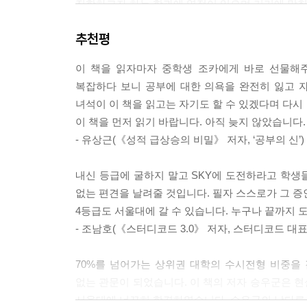
진학하고자 하는 학과에 열정이 있으며 거기에 맞춰
등을 통해 자신의 이야기를 매력적으로 풀어낼 수 
추천평
학교 내신과 수능 준비에도 벅찬 수험생활인데 
학생이라면 그만큼 대학 입시의 기회를 포기하는 것
이 책을 읽자마자 중학생 조카에게 바로 선물해
주요대학들의 가장 핵심적인 전형은 학생부종합전
복잡하다 보니 공부에 대한 의욕을 완전히 잃고 
스토리’가 당락을 결정짓는다. 내신 4등급임에도
녀석이 이 책을 읽고는 자기도 할 수 있겠다며 다시
자신만의 멋진 스토리를 만들 수 있을 것이다.
이 책을 먼저 읽기 바랍니다. 아직 늦지 않았습니다.
- 유상근(《성적 급상승의 비밀》 저자, ‘공부의 신’)
학생부종합전형에서 이기는 10단계 전략
학생부종합전형에서는 학교생활기록부, 자기소개서
내신 등급에 굴하지 말고 SKY에 도전하라고 학생들
선발한다. 그렇다면 이 다섯 가지 요소들을 어떻
없는 편견을 날려줄 것입니다. 필자 스스로가 그 증
만드는 것’이다. 수능과 내신이 크게 변별력을 
4등급도 서울대에 갈 수 있습니다. 누구나 끝까지 
‘나만의 스토리’를 구성하는 세 가지의 주제는 ‘
- 조남호(《스터디코드 3.0》 저자, 스터디코드 대표
예전의 입시제도보다 훨씬 더 복잡하고 어려워 보이
70%를 넘어가는 상위권 대학의 수시전형 비중을
전략 1-꿈 명함과 비전 나침반을 만들어라
없는 관문이 되었습니다. 이 책의 저자 승우군은 
전략 2-가고자 하는 학교의 입시전형 전문가가 되
서울대에 너끈히 합격하였습니다. 승우군의 남다른
전략 3-전공에 대한 열정, 930시간의 법칙