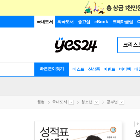
국내도서
외국도서
중고샵
eBook
크레마클럽
C
빠른분야찾기
베스트
신상품
이벤트
바이백
매
웰컴
국내도서
청소년
공부법
소