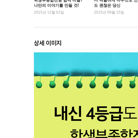
학생부종합전형 합격 비결?
더 격렬하게 아무것도 안
나만의 이야기를 만들 것!
도 괜찮은 당신
2015년 12월 02일
2015년 09월 15일
3장. 남들과 다른 길을 가다
꿈을 향한 첫 번째 도전, 유패드
전국연합 동아리, 마침내 든든한 지원군들을 얻다
시작부터 닥쳐온 고난
상세 이미지
서울대라는 또 하나의 목표를 얻다
전공에 대한 열정이 중요한 이유
특기자전형 설명회 후 달라진 공부법
유패드의 첫 총회
학/종/이 10단계 전략 2-가고자 하는 학교의 입시
학/종/이 10단계 전략 3-전공에 대한 열정, 930시간
4장. 불가능은 없다
왕따의 트라우마를 극복하다
학생회장 선거, 내 인생의 터닝포인트
한여름 밤의 추억
유패드, 외교부를 방문하다