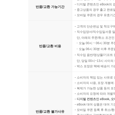
디지털 콘텐츠인 eBook의 
반품/교환 가능기간
중고상품의 경우 출고 완료일
모바일 쿠폰의 경우 유효기간(
고객의 단순변심 및 착오구
직수입양서/직수입일서중 일
단, 아래의 주문/취소 조건인
오늘 00시 ~ 06시 30분 
반품/교환 비용
오늘 06시 30분 이후 주문
직수입 음반/영상물/기프트 
단, 당일 00시~13시 사이
박스 포장은 택배 배송이 가
소비자의 책임 있는 사유로 
소비자의 사용, 포장 개봉에 
복제가 가능한 상품 등의 포장을 
소비자의 요청에 따라 개별
디지털 컨텐츠인 eBook, 
eBook 대여 상품은 대여 기
모바일 쿠폰 등록 후 취소/환
반품/교환 불가사유