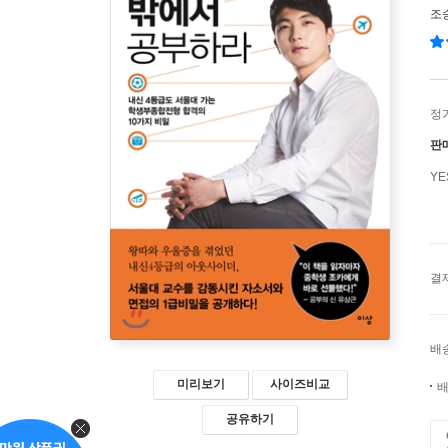
조
정
판
Y
결
배
미리보기
사이즈비교
배
공유하기