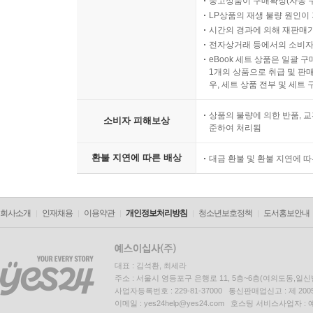
중고상품이 구매확정(자동 
LP상품의 재생 불량 원인이 기
시간의 경과에 의해 재판매가
전자상거래 등에서의 소비자
eBook 세트 상품은 일괄 
1개의 상품으로 취급 및 판매
우, 세트 상품 전부 및 세트
상품의 불량에 의한 반품, 교
소비자 피해보상
준하여 처리됨
환불 지연에 따른 배상
대금 환불 및 환불 지연에 
회사소개
인재채용
이용약관
개인정보처리방침
청소년보호정책
도서홍보안내
대표 : 김석환, 최세라
주소 : 서울시 영등포구 은행로 11, 5층~6층(여의도동,일신
사업자등록번호 : 229-81-37000 통신판매업신고 : 제 200
이메일 : yes24help@yes24.com 호스팅 서비스사업자 :