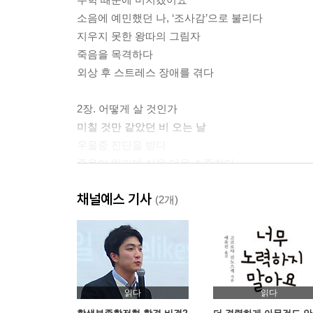
소음에 예민했던 나, ‘조사감’으로 불리다
지우지 못한 왕따의 그림자
죽음을 목격하다
외상 후 스트레스 장애를 겪다
2장. 어떻게 살 것인가
미칠 것만 같았던 비 오는 날
우울증 진단을 받다
죽음이 있기에 삶은 더욱 소중하다
문턱 증후군에 시름하는 레이스의 비극
채널예스 기사
어떻게 살 것인가
(2개)
영원히 살 것처럼 꿈꾸고, 오늘 죽을 것처럼 살아라
아버지가 심어준 꿈의 씨앗
누군가를 위한 배려, 그리고 전태일 평전
인생의 큰 그림을 그리다
학/종/이 10단계 전략 INTRO-학생부종합전형이란
읽다
읽다
학/종/이 10단계 전략 1-꿈 명함과 비전 나침반을 