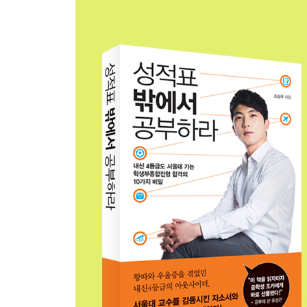
내 주위를 먼저 돌아볼 줄 아는 미덕
말벗되기 프로젝트
학/종/이 10단계 전략 6-50개의 리더십 사례집을 
7장. 꿈을 향한 특별한 도전
역사를 위해 무엇을 할 것인가
고2 겨울방학, 일본 탐방을 결심하다
6박 7일간의 일본 자유여행
살아있는 공부를 하다
학/종/이 10단계 전략 7-희망하는 학교, 학과의 
8장. 자소서와 면접으로 나의 가치를 증명하다
수능 공부 vs 수시 준비
한 편의 광고 만들기
학/종/이 10단계 전략 8-한 달에 한 번은 교무실의
학/종/이 10단계 전략 9-자기소개서를 구성하는 5
마지막 일주일의 노력