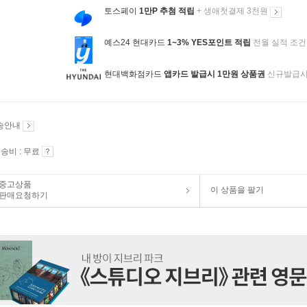
토스페이
1만P 추첨 적립
+ 생애첫결제 3천원
예스24 현대카드
1~3% YES포인트 적립
전월 실적 조건
현대백화점카드
앱카드 발급시 1만원 상품권
신규발급
송안내
송비 : 무료
중고상품
이 상품을 팔기
판매요청하기