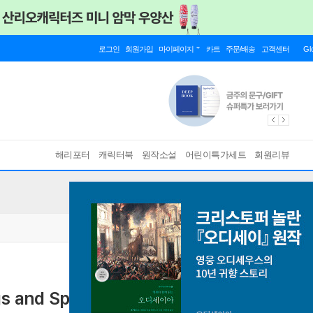
로그인
회원가입
마이페이지
카트
주문/배송
고객센터
Gl
해리포터
캐릭터북
원작소설
어린이특가세트
회원리뷰
gs and Speeches of the Scholar-