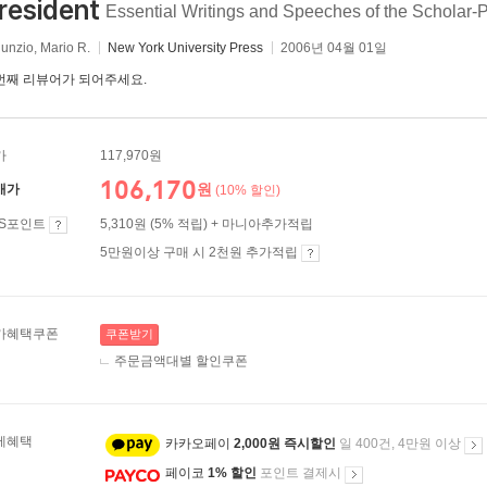
resident
Essential Writings and Speeches of the Scholar-
unzio, Mario R.
New York University Press
2006년 04월 01일
번째 리뷰어가 되어주세요.
가
117,970원
106,170
원
매가
(10% 할인)
ES포인트
5,310원 (5% 적립) + 마니아추가적립
5만원이상 구매 시 2천원 추가적립
가혜택쿠폰
쿠폰받기
주문금액대별 할인쿠폰
제혜택
카카오페이
2,000원 즉시할인
일 400건, 4만원 이상
페이코
1% 할인
포인트 결제시