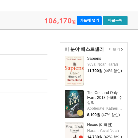
106,170
카트에 넣기
바로구매
원
이 분야 베스트셀러
더보기
Sapiens
Yuval Noah Harari
11,700
원
(44% 할인)
The One and Only
Ivan : 2013 뉴베리 수
상작
Applegate, Katherine / Castelao, Patricia
8,100
원
(47% 할인)
Nexus (미국판)
Harari, Yuval Noah
14,730
원
(42% 할인)