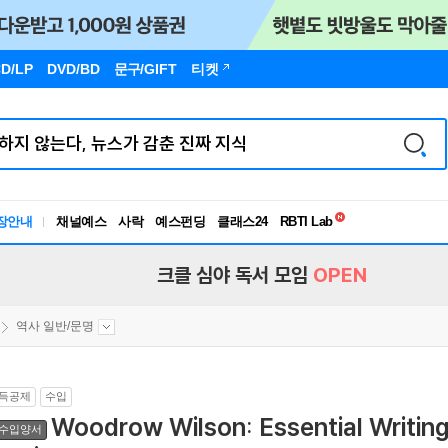
D/LP
DVD/BD
문구
/GIFT
티켓
독서유형검사
장안내
채널예스
사락
예스펀딩
클래스24
RBTI Lab
독서유형검사
크클 심야 독서 모임
OPEN
역사 일반/문명
득공제
수입
Woodrow Wilson: Essential Writin
수입양서