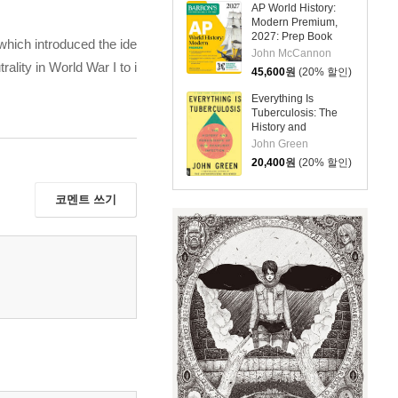
Online + Content
AP World History:
Review
Modern Premium,
2027: Prep Book
which introduced the ide
With 5 Practice Tests
John McCannon
+ Comprehensive
rality in World War I to i
45,600
원
(20% 할인)
Review + Online
Practice
Everything Is
Tuberculosis: The
History and
Persistence of Our
John Green
Deadliest Infection
20,400
원
(20% 할인)
코멘트 쓰기