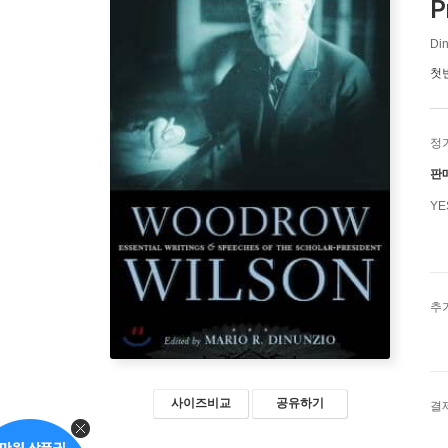
P
Din
첫
정
판
Y
추
사이즈비교
공유하기
결