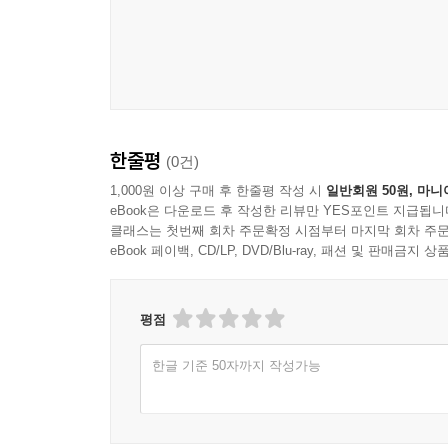
한줄평
(0건)
1,000원 이상 구매 후 한줄평 작성 시
일반회원 50원, 마니
eBook은 다운로드 후 작성한 리뷰만 YES포인트 지급됩니
클래스는 첫번째 회차 주문확정 시점부터 마지막 회차 주문
eBook 페이백, CD/LP, DVD/Blu-ray, 패션 및 판매금
평점
한글 기준 50자까지 작성가능