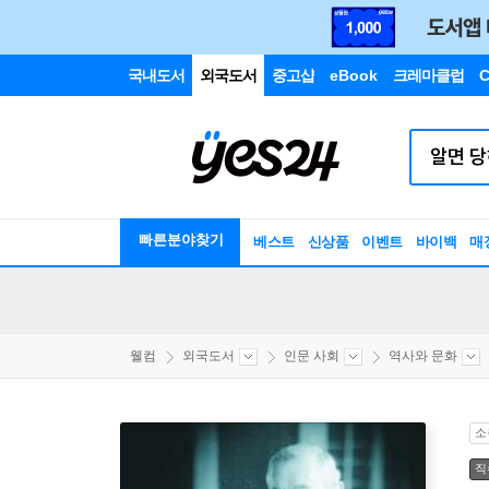
국내도서
외국도서
중고샵
eBook
크레마클럽
C
빠른분야찾기
베스트
신상품
이벤트
바이백
매
웰컴
외국도서
인문 사회
역사와 문화
소
직