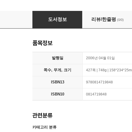
Woodrow Wilson: Essential Writings and Spe
도서정보
리뷰/한줄평
(0/0)
품목정보
발행일
2006년 04월 01일
쪽수, 무게, 크기
427쪽 | 748g | 158*234*25
ISBN13
9780814719848
ISBN10
0814719848
관련분류
카테고리 분류