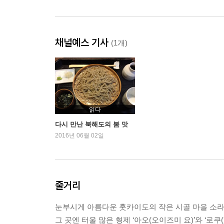
채널예스 기사
(1개)
읽다
다시 만난 북해도의 봄 맛
2016년 06월 02일
줄거리
눈부시게 아름다운 홋카이도의 작은 시골 마을 소라
그 곳엔 터울 많은 형제 ‘아오(오이즈미 요)’와 ‘로쿠