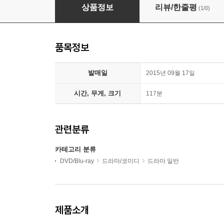
해피해피 와이너리
상품정보
리뷰/한줄평
(1/0)
품목정보
발매일
2015년 09월 17일
시간, 무게, 크기
117분
관련분류
카테고리 분류
DVD/Blu-ray
드라마/코미디
드라마 일반
제품소개