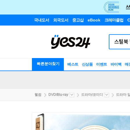
국내도서
외국도서
중고샵
eBook
크레마클럽
C
빠른분야찾기
베스트
신상품
이벤트
바이백
매
웰컴
DVD/Blu-ray
드라마/코미디
드라마 