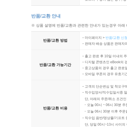
반품/교환 안내
※ 상품 설명에 반품/교환과 관련한 안내가 있는경우 아래 
마이페이지 >
반품/교환 신청
반품/교환 방법
판매자 배송 상품은 판매자와
출고 완료 후 10일 이내의 
디지털 콘텐츠인 eBook의 
반품/교환 가능기간
중고상품의 경우 출고 완료일
모바일 쿠폰의 경우 유효기간(
고객의 단순변심 및 착오구
직수입양서/직수입일서중 일
단, 아래의 주문/취소 조건인
오늘 00시 ~ 06시 30분 
반품/교환 비용
오늘 06시 30분 이후 주문
직수입 음반/영상물/기프트 
단, 당일 00시~13시 사이