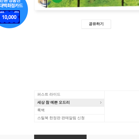
공유하기
퍼스트 라이드
세상 참 예쁜 오드리
룩백
스틸북 한정판 판매알림 신청