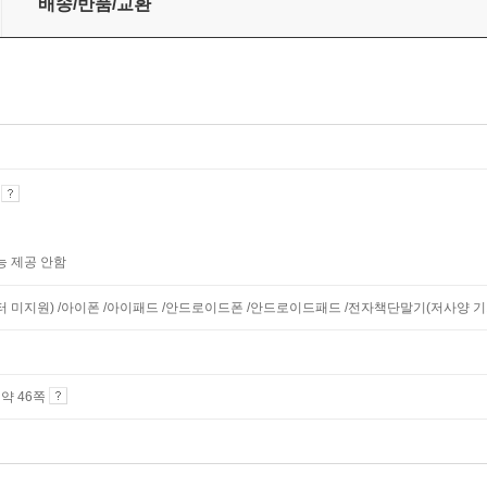
배송/반품/교환
기
능 제공 안함
니터 미지원) /아이폰 /아이패드 /안드로이드폰 /안드로이드패드 /전자책단말기(저사양 기기 
4 약 46쪽