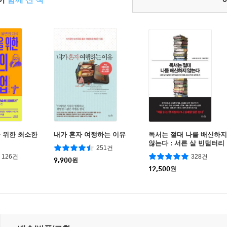
 위한 최소한
내가 혼자 여행하는 이유
독서는 절대 나를 배신하지
않는다 : 서른 살 빈털터리
251건
대학원생을 메이지대 교수
126건
328건
9,900
원
로 만든 공부법 25
12,500
원