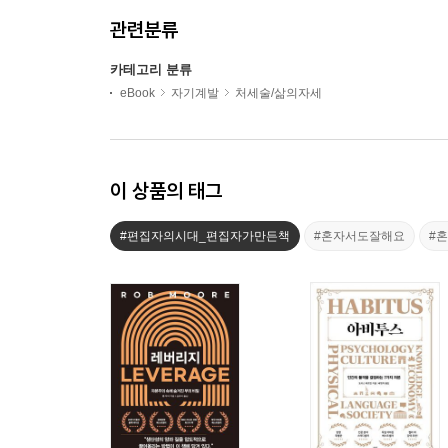
관련분류
카테고리 분류
eBook
자기계발
처세술/삶의자세
이 상품의 태그
#편집자의시대_편집자가만든책
#혼자서도잘해요
#