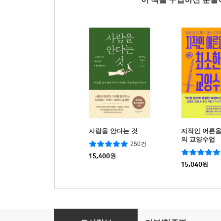
사람을 안다는 것
지적인 어른을
의 교양수업
250건
15,400
원
15,040
원
혼자 있는 시간의 힘