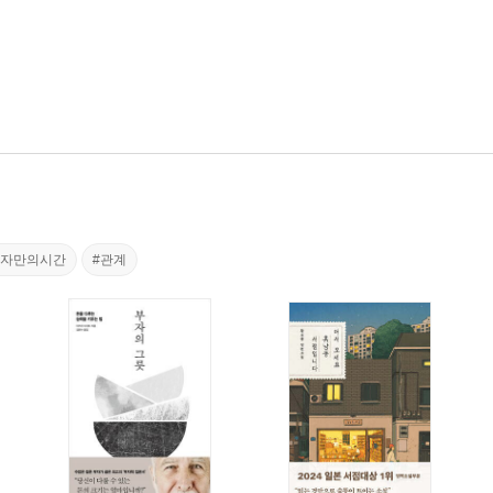
혼자만의시간
#관계