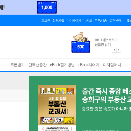
로그인
회원가입
마이페이지
카트
주문/배송
고객센터
Gl
쿠폰받기
단독선출간
eBook필기방법
eBook리더기
디지털머니