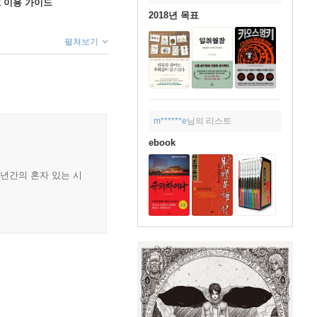
ok 이용 가이드
2018년 목표
펼쳐보기
m******e
님의 리스트
ebook
0년간의 혼자 있는 시