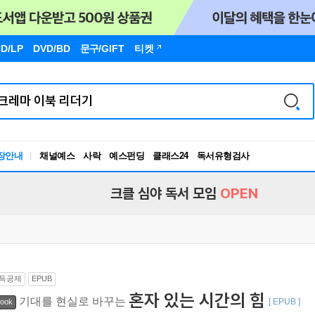
D/LP
DVD/BD
문구
/GIFT
티켓
장안내
채널예스
사락
예스펀딩
클래스24
독서유형검사
RBTI Lab
독서유형검사
크클 심야 독서 모임
OPEN
득공제
EPUB
혼자 있는 시간의 힘
기대를 현실로 바꾸는
[ EPUB ]
ook