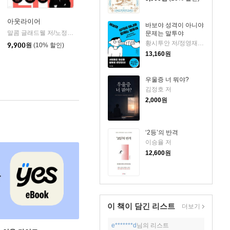
아웃라이어
바보야 성격이 아니야
말콤 글래드웰 저/노정태 역/최인철 감수
김영사
문제는 말투야
|
황시투안 저/정영재 역
9,900
원
(10% 할인)
13,160
원
우울증 너 뭐야?
김정호 저
2,000
원
‘2등’의 반격
이승율 저
12,600
원
이 책이 담긴
리스트
더보기
e*******d
님의 리스트