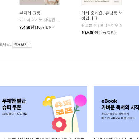
부자의 그릇
어서 오세요, 휴남동 서
점입니다
다산초당
이즈미 마사토 저/김윤수 역
다산북스
|
|
황보름 저
클레이하우스
|
9,450
원
(10% 할인)
10,500
원
(0% 할인)
보세요.
전체보기