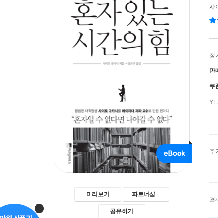
사
정
판
쿠
Y
추
미리보기
파트너샵
결
공유하기