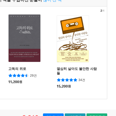
2
/4
고독의 위로
열심히 살아도 불안한 사람
들
29건
34건
11,200
원
15,200
원