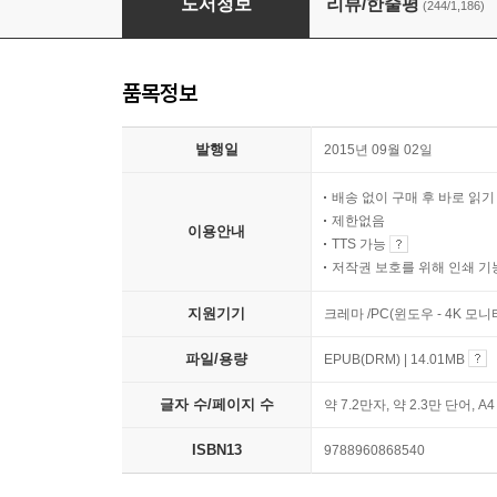
도서정보
리뷰/한줄평
(244/1,186)
품목정보
발행일
2015년 09월 02일
배송 없이 구매 후 바로 읽
제한없음
이용안내
TTS 가능
저작권 보호를 위해 인쇄 기
지원기기
크레마 /PC(윈도우 - 4K 모
파일/용량
EPUB(DRM) | 14.01MB
글자 수/페이지 수
약 7.2만자, 약 2.3만 단어, A
ISBN13
9788960868540