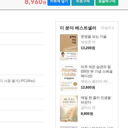
8,960
카트에 넣기
바로구매
원클릭구매
원
이 분야 베스트셀러
더보기
운명을 보는 기술
박성준 저
13,200
원
아주 작은 습관의 힘
(50만 부 기념 스페셜
에디션)
사용 불가) /PC(Mac)
제임스 클리어 저/이한이 역
12,600
원
매일 한 줄이 인생을
바꾼다
검마사 저
8,900
원