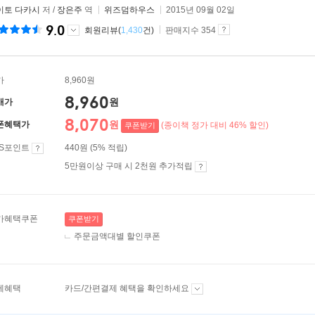
이토 다카시
저 /
장은주
역
위즈덤하우스
2015년 09월 02일
9.0
회원리뷰(
1,430
건)
판매지수 354
가
8,960원
8,960
원
매가
8,070
원
폰혜택가
(종이책 정가 대비 46% 할인)
쿠폰받기
ES포인트
440원 (5% 적립)
5만원이상 구매 시 2천원 추가적립
가혜택쿠폰
쿠폰받기
주문금액대별 할인쿠폰
제혜택
카드/간편결제 혜택을 확인하세요