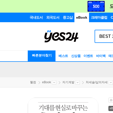
국내도서
외국도서
중고샵
eBook
크레마클럽
C
빠른분야찾기
베스트
신상품
이벤트
바이백
매
웰컴
eBook
자기계발
처세술/삶의자세
소
eB