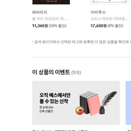
레버리지
아비투스
롭 무어 저/김유미 역
다산북스
도리스 메르틴 저/배명자 역
|
11,340
원
(10% 할인)
17,600
원
(0% 할인)
검색 페이지에서 선택된 태그에 등록된 더 많은 상품을 확인해 
이 상품의 이벤트
(5개)