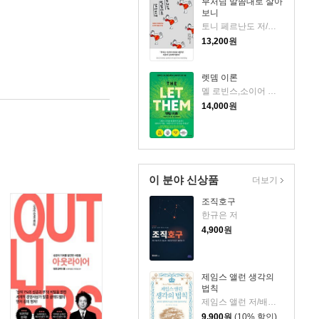
부처님 말씀대로 살아
보니
토니 페르난도 저/강정선 역
13,200
원
렛뎀 이론
멜 로빈스,소이어 로빈스 저/윤효원 역
14,000
원
이 분야 신상품
더보기
조직호구
한규은 저
4,900
원
제임스 앨런 생각의
법칙
제임스 앨런 저/배지은 역
9,900
원
(10% 할인)