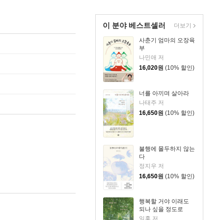
이 분야 베스트셀러
더보기
사춘기 엄마의 오장육
부
나민애 저
16,020
원
(10% 할인)
너를 아끼며 살아라
나태주 저
16,650
원
(10% 할인)
불행에 몰두하지 않는
다
정지우 저
16,650
원
(10% 할인)
행복할 거야 이래도
되나 싶을 정도로
일홍 저