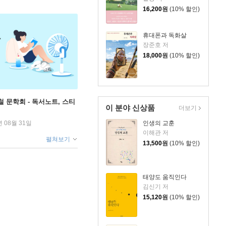
16,200
원
(10% 할인)
휴대폰과 독화살
장준호 저
18,000
원
(10% 할인)
철 문학회 - 독서노트, 스티
이 분야 신상품
더보기
인생의 교훈
년 08월 31일
이해관 저
펼쳐보기
13,500
원
(10% 할인)
태양도 움직인다
김신기 저
15,120
원
(10% 할인)