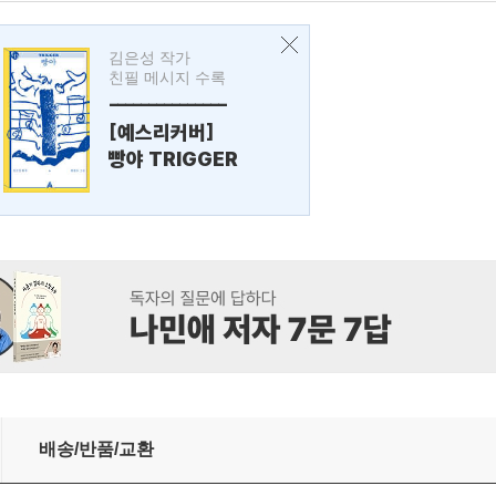
김은성 작가
친필 메시지 수록
---------------
[예스리커버]
빵야 TRIGGER
배송/반품/교환