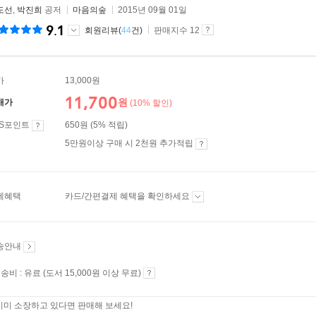
도선
,
박진희
공저
마음의숲
2015년 09월 01일
9.1
회원리뷰(
44
건)
판매지수 12
가
13,000원
11,700
원
매가
(10% 할인)
ES포인트
650원 (5% 적립)
5만원이상 구매 시 2천원 추가적립
제혜택
카드/간편결제 혜택을 확인하세요
송안내
송비 : 유료 (도서 15,000원 이상 무료)
이미 소장하고 있다면 판매해 보세요!