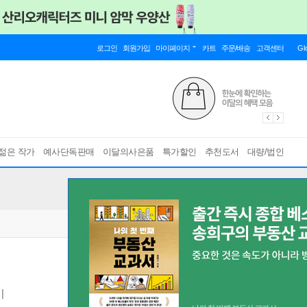
로그인
회원가입
마이페이지
카트
주문/배송
고객센터
Gl
젊은 작가
예사단독판매
이달의사은품
특가할인
추천도서
대량/법인
기