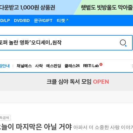
D/LP
DVD/BD
문구
/GIFT
티켓
독서유형검사
장안내
채널예스
사락
예스펀딩
클래스24
RBTI Lab
독서유형검사
크클 심야 독서 모임
OPEN
득공제
오늘이 마지막은 아닐 거야
아파서 더 소중한 사랑 이야