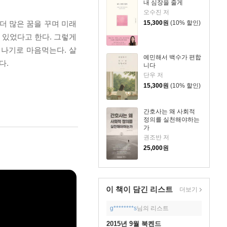
내 심장을 줄게
오수진 저
더 많은 꿈을 꾸며 미래
15,300
원
(10% 할인)
 있었다고 한다. 그렇게
떠나기로 마음먹는다. 살
예민해서 백수가 편합
다.
니다
단우 저
15,300
원
(10% 할인)
간호사는 왜 사회적
정의를 실천해야하는
가
권조반 저
25,000
원
이 책이 담긴
리스트
더보기
g********s
님의 리스트
2015년 9월 북켄드