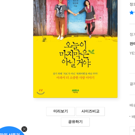
정
정
판
Y
결
배
미리보기
사이즈비교
배
공유하기