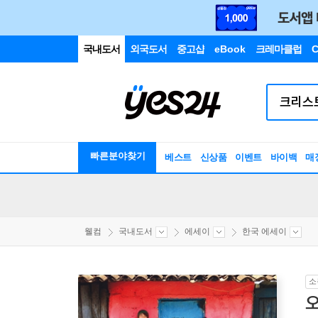
국내도서
외국도서
중고샵
eBook
크레마클럽
C
빠른분야찾기
베스트
신상품
이벤트
바이백
매
웰컴
국내도서
에세이
한국 에세이
소