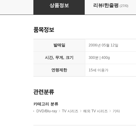
오만과 편견 (BBC6부작/2디스크디지팩)
상품정보
리뷰/한줄평
(27/0)
품목정보
발매일
2006년 05월 12일
시간, 무게, 크기
300분 | 400g
연령제한
15세 이용가
관련분류
카테고리 분류
DVD/Blu-ray
TV 시리즈
해외 TV 시리즈
기타