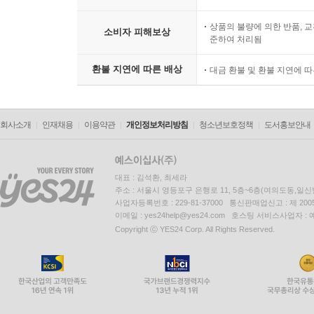
상품의 불량에 의한 반품, 교
소비자 피해보상
준하여 처리됨
환불 지연에 따른 배상
대금 환불 및 환불 지연에 
회사소개
인재채용
이용약관
개인정보처리방침
청소년보호정책
도서홍보안내
대표 : 김석환, 최세라
주소 : 서울시 영등포구 은행로 11, 5층~6층(여의도동,일신
사업자등록번호 : 229-81-37000 통신판매업신고 : 제 200
이메일 : yes24help@yes24.com 호스팅 서비스사업자 :
Copyright ⓒ YES24 Corp. All Rights Reserved.