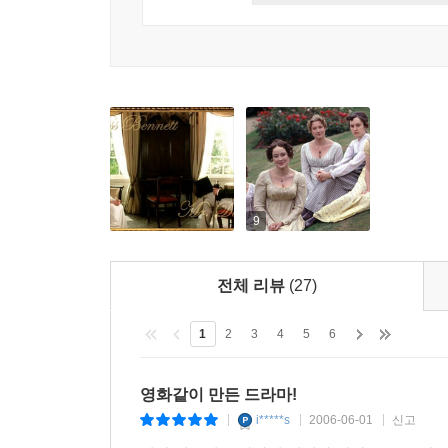
9
전체 리뷰
(27)
1
2
3
4
5
6
영화같이 만든 드라마!
i*****s
2006-06-01
신고
|
|
|