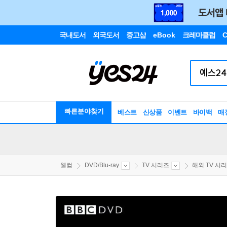
국내도서
외국도서
중고샵
eBook
크레마클럽
C
빠른분야찾기
베스트
신상품
이벤트
바이백
매
웰컴
DVD/Blu-ray
TV 시리즈
해외 TV 시