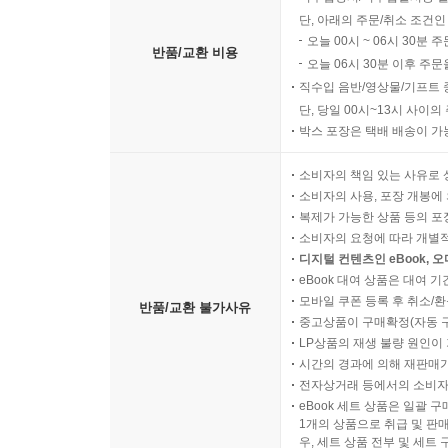
단, 아래의 주문/취소 조건인
오늘 00시 ~ 06시 30분 
반품/교환 비용
오늘 06시 30분 이후 주문
직수입 음반/영상물/기프트 
단, 당일 00시~13시 사이
박스 포장은 택배 배송이 가
소비자의 책임 있는 사유로 
소비자의 사용, 포장 개봉에 
복제가 가능한 상품 등의 포장을 
소비자의 요청에 따라 개별
디지털 컨텐츠인 eBook, 
eBook 대여 상품은 대여 기
모바일 쿠폰 등록 후 취소/환
반품/교환 불가사유
중고상품이 구매확정(자동 
LP상품의 재생 불량 원인이 기
시간의 경과에 의해 재판매가
전자상거래 등에서의 소비자
eBook 세트 상품은 일괄 
1개의 상품으로 취급 및 판매
우, 세트 상품 전부 및 세트