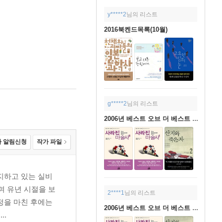
y*****2
님의 리스트
2016북켄드목록(10월)
g*****2
님의 리스트
2006년 베스트 오브 더 베스트 도서!
 알림신청
작가 파일
지하고 있는 실비
며 유년 시절을 보
2****1
님의 리스트
정을 마친 후에는
2006년 베스트 오브 더 베스트 도서!
..