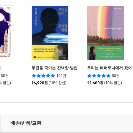
기
푸틴을 죽이는 완벽한 방법
우리는 페퍼로니에서 왔어
88건
150건
50건
% 할인)
16,920
원
(10% 할인)
12,600
원
(10% 할인)
배송/반품/교환