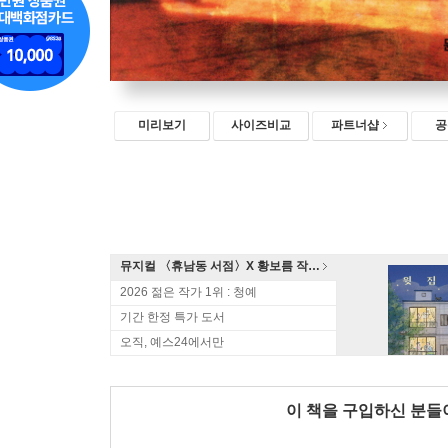
미리보기
사이즈비교
파트너샵
공
뮤지컬 〈휴남동 서점〉X 황보름 작가 북토크
2026 젊은 작가 1위 : 청예
기간 한정 특가 도서
오직, 예스24에서만
이 책을 구입하신 분