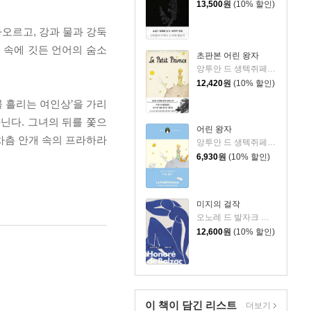
13,500
원
(10% 할인)
아오르고, 강과 물과 강둑
 속에 깃든 언어의 숨소
초판본 어린 왕자
앙투안 드 생텍쥐페리 저/김미정 역
12,420
원
(10% 할인)
의 눈물 흘리는 여인상’을 가리
닌다. 그녀의 뒤를 쫓으
어린 왕자
차츰 안개 속의 프라하라
앙투안 드 생텍쥐페리 저/김미정 역
6,930
원
(10% 할인)
미지의 걸작
오노레 드 발자크 저/박명숙 역
12,600
원
(10% 할인)
이 책이 담긴
리스트
더보기