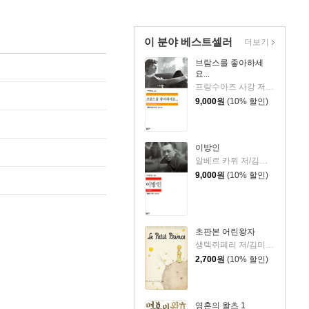
이 분야 베스트셀러
더보기
브람스를 좋아하세
요...
프랑수아즈 사강 저/김남주 역
9,000
원
(10% 할인)
이방인
알베르 카뮈 저/김화영 역
9,000
원
(10% 할인)
초판본 어린왕자
생텍쥐페리 저/김미정 역
2,700
원
(10% 할인)
영혼의 왈츠 1