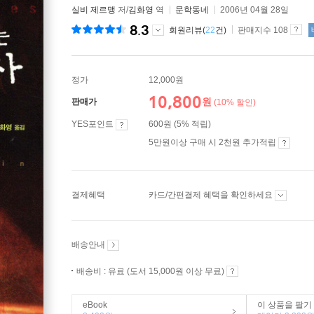
실비 제르맹
저/
김화영
역
문학동네
2006년 04월 28일
8.3
회원리뷰(
22
건)
판매지수 108
정가
12,000원
10,800
원
판매가
(10% 할인)
YES포인트
600원 (5% 적립)
5만원이상 구매 시 2천원 추가적립
결제혜택
카드/간편결제 혜택을 확인하세요
배송안내
배송비 : 유료 (도서 15,000원 이상 무료)
eBook
이 상품을 팔기