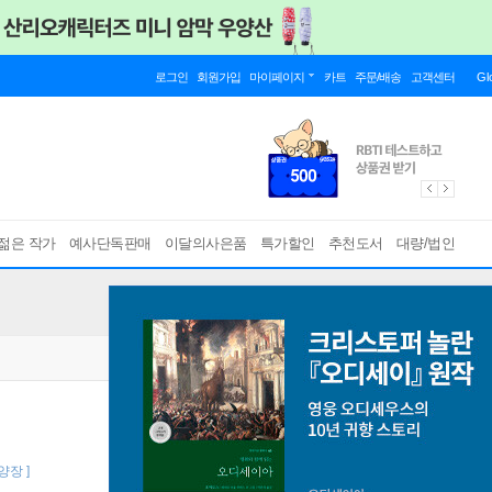
로그인
회원가입
마이페이지
카트
주문/배송
고객센터
Gl
젊은 작가
예사단독판매
이달의사은품
특가할인
추천도서
대량/법인
 양장 ]