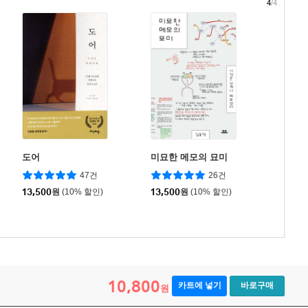
4
/4
도어
미묘한 메모의 묘미
47건
26건
13,500
원
(10% 할인)
13,500
원
(10% 할인)
10,800
카트에 넣기
바로구매
원