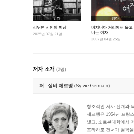
읽다
읽다
김뉘연 시인의 책장
버지니아 거리에서 울고
니는 여자
2025년 07월 21일
2007년 04월 25일
저자 소개
(2명)
저 :
실비 제르맹
(Sylvie Germain)
창조적인 서사 전개와 
제르맹은 1954년 프랑
냈고, 소르본대학에서 
프라하로 건너가 철학을 가