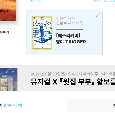
8,400원
매입가 2,200
김은성 작가
친필 메시지 수록
---------------
유하기
[예스리커버]
빵야 TRIGGER
들이
함께 산 책