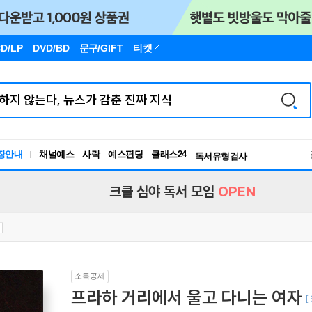
D/LP
DVD/BD
문구
/GIFT
티켓
장안내
채널예스
사락
예스펀딩
클래스24
독서유형검사
RBTI Lab
독서유형검사
크클 심야 독서 모임
OPEN
소득공제
프라하 거리에서 울고 다니는 여자
[