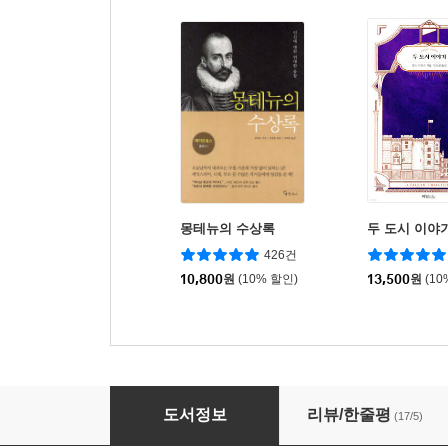
몽테뉴의 수상록
두 도시 이야
426건
10,800
원
(10% 할인)
13,500
원
(10
프라하 거리에서 울고 다니는 여자
도서정보
리뷰/한줄평
(17/5)