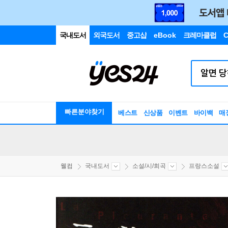
국내도서
외국도서
중고샵
eBook
크레마클럽
C
빠른분야찾기
베스트
신상품
이벤트
바이백
매
웰컴
국내도서
소설/시/희곡
프랑스소설