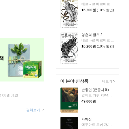
베르나르 베르베르 저/전미연 역
16,200
원
(10% 할인)
영혼의 왈츠 2
베르나르 베르베르 저/전미연 역
16,200
원
(10% 할인)
이 분야 신상품
더보기
반항인 (큰글자책)
년 08월 31일
알베르 카뮈 저/유기환 역
49,000
원
펼쳐보기
자화상
에두아르 르베 저/정영문 역