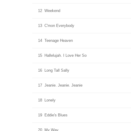
12
Weekend
13
C'mon Everybody
14
Teenage Heaven
15
Hallelujah. I Love Her So
16
Long Tall Sally
17
Jeanie. Jeanie. Jeanie
18
Lonely
19
Eddie's Blues
20
My Way