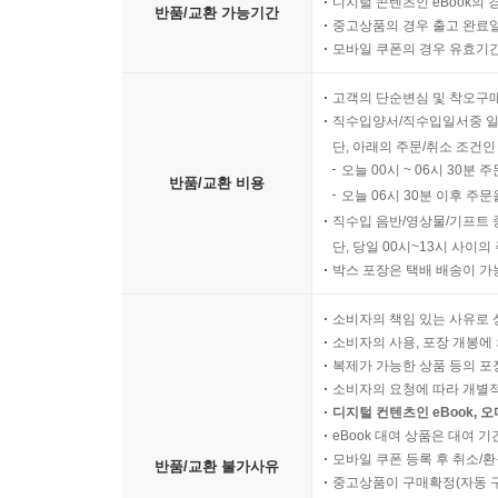
디지털 콘텐츠인 eBook의 
반품/교환 가능기간
중고상품의 경우 출고 완료일
모바일 쿠폰의 경우 유효기간(
고객의 단순변심 및 착오구
직수입양서/직수입일서중 일
단, 아래의 주문/취소 조건인
오늘 00시 ~ 06시 30분 
반품/교환 비용
오늘 06시 30분 이후 주문
직수입 음반/영상물/기프트 
단, 당일 00시~13시 사이
박스 포장은 택배 배송이 가
소비자의 책임 있는 사유로 
소비자의 사용, 포장 개봉에 
복제가 가능한 상품 등의 포장을 
소비자의 요청에 따라 개별
디지털 컨텐츠인 eBook, 
eBook 대여 상품은 대여 기
모바일 쿠폰 등록 후 취소/환
반품/교환 불가사유
중고상품이 구매확정(자동 