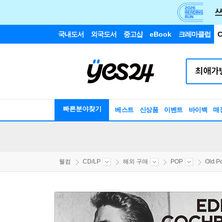
국내도서
외국도서
중고샵
eBook
크레마클럽
C
빠른분야찾기
베스트
신상품
이벤트
바이백
매
웰컴
CD/LP
해외 구매
POP
Old P