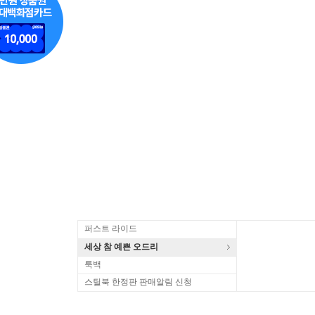
퍼스트 라이드
세상 참 예쁜 오드리
룩백
스틸북 한정판 판매알림 신청