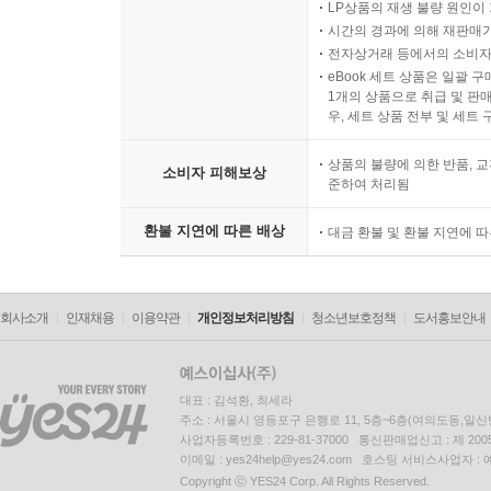
LP상품의 재생 불량 원인이 기
시간의 경과에 의해 재판매가
전자상거래 등에서의 소비자
eBook 세트 상품은 일괄 
1개의 상품으로 취급 및 판매
우, 세트 상품 전부 및 세트
상품의 불량에 의한 반품, 교
소비자 피해보상
준하여 처리됨
환불 지연에 따른 배상
대금 환불 및 환불 지연에 
회사소개
인재채용
이용약관
개인정보처리방침
청소년보호정책
도서홍보안내
대표 : 김석환, 최세라
주소 : 서울시 영등포구 은행로 11, 5층~6층(여의도동,일신
사업자등록번호 : 229-81-37000 통신판매업신고 : 제 200
이메일 : yes24help@yes24.com 호스팅 서비스사업자 :
Copyright ⓒ YES24 Corp. All Rights Reserved.