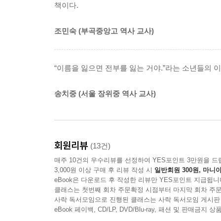
책이다.
다. 그러고 보니 항상 허리춤에 차고 다니던 누렁이
배불리 먹은 우리는 국밥 집을 나와 발 닿는 곳 아
청소년의 언어를 완벽하게 구사한, 일제강점기를 
조민숙 (부곡중앙고 역사 교사)
신식 물건들을 구경했다.
쇼윈도에 비친 우리 넷은 비빔밥처럼 한 양푼에 모
사실 용이도 먹고사는 데 급급해 냉소주의에 빠져
않는 것은 경성의 거리였다. 한복과 양복 그리고 기
소년이다. 때로는 치기어린 녀석의 말투나 행동을 보
“이름을 잃으면 전부를 잃는 거야.”라는 소년들의 
우리 넷쯤 어울리지 않아도 뭐 어떤가.
소설인데도 불구하고 쉽게 몰입해서 읽을 수 있는 
--- p.182
송치중 (서울 장위중 역사 교사)
작가는 2014년 서울신문 신춘문예에 당선하면서 
완벽하게 구사했다는 평가를 받고 있다. ‘주인공
청소년 독자의 평은 이 책을 통해 작가가 충분히 
다른 기성 작가에게서도 찾기 힘든 마력을 지니고
회원리뷰
(13건)
것이다.
매주 10건의 우수리뷰를 선정하여 YES포인트 3만원을 드
3,000원 이상 구매 후 리뷰 작성 시
일반회원 300원, 마니아
eBook은 다운로드 후 작성한 리뷰만 YES포인트 지급됩니
클래스는 첫번째 회차 주문확정 시점부터 마지막 회차 주문
사락 독서모임으로 진행된 클래스는 사락 독서모임 게시판
eBook 페이백, CD/LP, DVD/Blu-ray, 패션 및 판매금