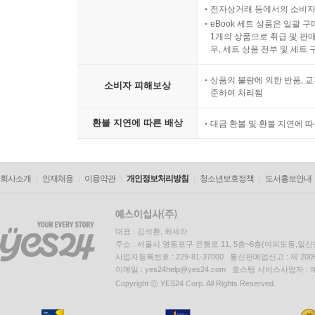
전자상거래 등에서의 소비자
eBook 세트 상품은 일괄 
1개의 상품으로 취급 및 판매
우, 세트 상품 전부 및 세트
상품의 불량에 의한 반품, 교
소비자 피해보상
준하여 처리됨
환불 지연에 따른 배상
대금 환불 및 환불 지연에 
회사소개
인재채용
이용약관
개인정보처리방침
청소년보호정책
도서홍보안내
대표 : 김석환, 최세라
주소 : 서울시 영등포구 은행로 11, 5층~6층(여의도동,일신
사업자등록번호 : 229-81-37000 통신판매업신고 : 제 200
이메일 : yes24help@yes24.com 호스팅 서비스사업자 :
Copyright ⓒ YES24 Corp. All Rights Reserved.