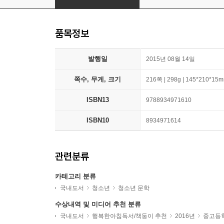
품목정보
발행일
2015년 08월 14일
쪽수, 무게, 크기
216쪽 | 298g | 145*210*15
ISBN13
9788934971610
ISBN10
8934971614
관련분류
카테고리 분류
국내도서
청소년
청소년 문학
수상내역 및 미디어 추천 분류
국내도서
행복한아침독서/책둥이 추천
2016년
중고등