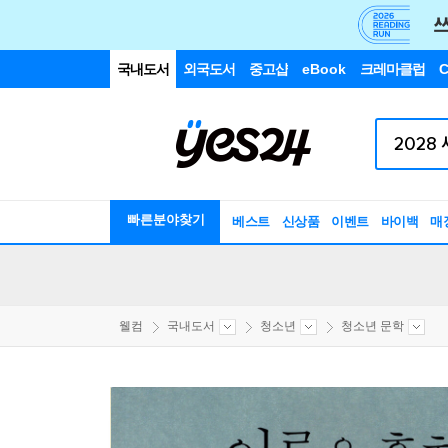
국내도서
외국도서
중고샵
eBook
크레마클럽
C
빠른분야찾기
베스트
신상품
이벤트
바이백
매
웰컴
국내도서
청소년
청소년 문학