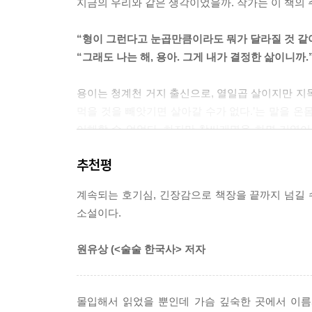
지금의 우리와 같은 생각이었을까. 작가는 이 책의 주
--- p.133
“형이 그런다고 눈곱만큼이라도 뭐가 달라질 것 같
“나는 네가 여관 주인을 아주 미워한다고 생각했다만
“그래도 나는 해, 용아. 그게 내가 결정한 삶이니까.
그래도 박 씨 아저씨는 앞에서 내게 욕을 하면 뒤에
은 없었다.
용이는 청계천 거지 출신으로, 열일곱 살이지만 지독
“그래도 그런 장난은 안 쳐요.”
먹을 것을 빼앗기면 살아갈 수가 없다.’는 말을
“뭐 어떻느냐. 나무를 나무라 부르지 않게 되면 그
이해할 수 없었다. 하지만 창씨개명을 하면 기영이
슨 큰일이겠느냐. 이름 좀 바뀐다고 사람이 바뀌는 
것도 알게 되면서 용이는 혼란스러워 한다. “이름을
선생의 말에 뒤통수를 얻어맞은 것처럼 머리가 띵해
추천평
사랑하는 사람들의 삶이 송두리째 흔들리는 것을 가만
‘형 이름이 뭐 그리 대단하다고 악착같이 버티겠다는
형이 더 이상 일을 할 수 없다고 했을 때 내가 형에
계속되는 호기심, 긴장감으로 책장을 끝까지 넘길 
삶. 바로 이 한 글자가 내 가슴을 짓눌렀다.
분명했다. 정말 분한 것은 어떤 말로도 반박할 수 없
소설이다.
살아가고 있으되, 한 번도 내 것인 적이 없었던 이 한
--- p.145
“내 삶이란 게 대체 뭔데요?”
원유상 (<술술 한국사>
저자
“여기 국밥 네 그릇이오.”
이 책을 통틀어 가장 많이 등장하는 단어 중 하나
배고프던 차에 먹어서 그런지 뜨뜻한 국밥은 입에 
묻는다. 더불어 잊고 있었던 ‘이름이란 무엇인가’를
몰입해서 읽었을 뿐인데 가슴 깊숙한 곳에서 이름
그릇 더’를 외쳤다. 딱지는 동냥 그릇에 음식을 넣
찾아가는 과정과도 같다. 그리고 이 과정은 그 누구