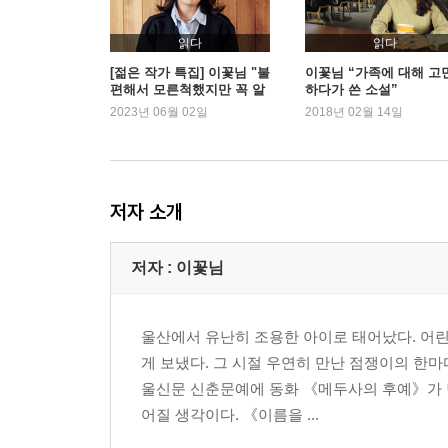
읽다
읽다
[젊은 작가 특집] 이꽃님 "불
이꽃님 “가족에 대해 고
편해서 모른척했지만 꼭 알
하다가 쓴 소설”
아야 하는 이야기"
2023년 06월 02일
2018년 02월 14일
저자 소개
저자 : 이꽃님
울산에서 유난히 조용한 아이로 태어났다. 어린
게 보냈다. 그 시절 우연히 만난 점쟁이의 한
울신문 신춘문예에 동화 《메두사의 후예》가 당
어질 생각이다. 《이름을 ...