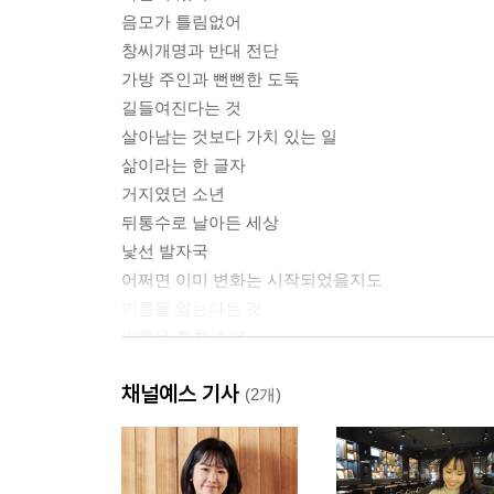
음모가 틀림없어
창씨개명과 반대 전단
가방 주인과 뻔뻔한 도둑
길들여진다는 것
살아남는 것보다 가치 있는 일
삶이라는 한 글자
거지였던 소년
뒤통수로 날아든 세상
낯선 발자국
어쩌면 이미 변화는 시작되었을지도
이름을 잃는다는 것
이름을 훔친 소년
세 소년과 절름발이 노인
채널예스 기사
어디든, 어디든지
(2개)
내가 좋아하는 사람?
작가의 말