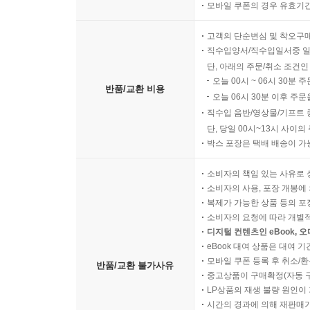
모바일 쿠폰의 경우 유효기간(
고객의 단순변심 및 착오구
직수입양서/직수입일서중 일
단, 아래의 주문/취소 조건인
오늘 00시 ~ 06시 30분 
반품/교환 비용
오늘 06시 30분 이후 주문
직수입 음반/영상물/기프트 
단, 당일 00시~13시 사이
박스 포장은 택배 배송이 가
소비자의 책임 있는 사유로 
소비자의 사용, 포장 개봉에 
복제가 가능한 상품 등의 포장을 
소비자의 요청에 따라 개별
디지털 컨텐츠인 eBook, 
eBook 대여 상품은 대여 기
모바일 쿠폰 등록 후 취소/환
반품/교환 불가사유
중고상품이 구매확정(자동 
LP상품의 재생 불량 원인이 기
시간의 경과에 의해 재판매가