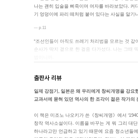
나는 괜히 입술을 삐죽이며 여자를 바라보았다. 커다
기 엉덩이에 파리 떼처럼 붙어 있다는 사실을 알기
--- p.11
“조선인들이 아직도 쓰레기 처리법을 모르는 것 같아
순사가 딱지 곁으로 한 걸음 다가섰다. 나는 그때 
법이니까.
하지만 딱지는 도망가지 않았다. 두려움에 몸을 벌벌
신을 망가뜨릴 발길질을 기다리면서.
출판사 리뷰
왜 도망가지 않는 거지? 어째서……. 혹시 기다리고
두 눈을 감고 머리를 감싸 쥔 딱지의 머리 위로 짙은
일제 강점기, 일본은 왜 우리에게 창씨개명을 강요
“창씨는 위대한 천황폐하의 신민이라면 누구나 해야
교과서에 묻혀 있던 역사의 한 조각이 젊은 작가의
아직도 조선 이름을 버젓이 부르며 함부로 입을 놀리
순사 앞을 막아선 기영이 형 이마에 차가운 총구가 
이 책은 미조노 나오키가 쓴《창씨개명》에서 ‘194
랐고, 손으로 입을 막은 미향이는 그대로 굳어 버렸
창작 역사소설이다. 이름을 바꾸는 게 뭐 그리 대단
지 구름만이 태양을 가리며 시간이 멈추지 않았음을,
하나라고만 언급하고 있기 때문에 요즘 청소년들에