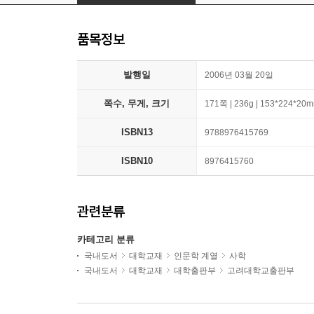
품목정보
발행일
2006년 03월 20일
쪽수, 무게, 크기
171쪽 | 236g | 153*224*20
ISBN13
9788976415769
ISBN10
8976415760
관련분류
카테고리 분류
국내도서
대학교재
인문학 계열
사학
국내도서
대학교재
대학출판부
고려대학교출판부