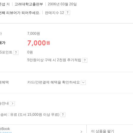
준섭
저
고려대학교출판부
2006년 03월 20일
번째 리뷰어가 되어주세요.
판매지수 12
가
7,000원
7,000
원
매가
ES포인트
0원
5만원이상 구매 시 2천원 추가적립
제혜택
카드/간편결제 혜택을 확인하세요
송안내
송비 : 유료 (도서 15,000원 이상 무료)
eBook
이 상품을 팔기