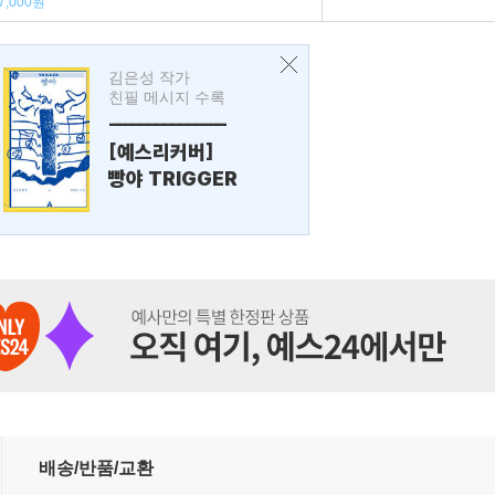
7,000원
김은성 작가
친필 메시지 수록
---------------
[예스리커버]
빵야 TRIGGER
배송/반품/교환