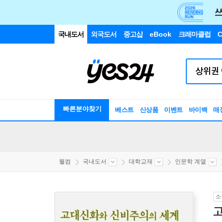
국내도서
외국도서
중고샵
eBook
크레마클럽
C
빠른분야찾기
베스트
신상품
이벤트
바이백
매
웰컴
국내도서
대학교재
인문학 계열
소