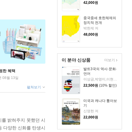
42,000
원
중국중세 호한체제의
정치적 전개
박한제 저
48,000
원
이 분야 신상품
더보기
발트3국의 역사·문화·
원한 혜택
언어
년 08월 13일
이상금,박영미,이현진,허남영,윤기현 저
22,500
원
(10% 할인)
펼쳐보기
미국과 캐나다 톺아보
기
신영헌 저
22,000
원
비를 밝혀주지 못했던 시
 등 다양한 신화를 탄생시