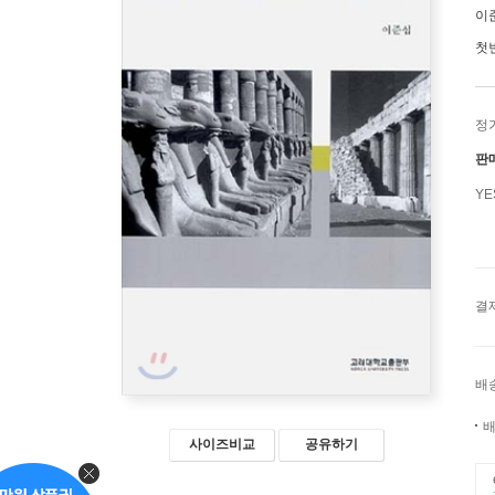
이
첫
정
판
Y
결
배
배
사이즈비교
공유하기