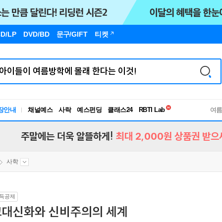
D/LP
DVD/BD
문구
/GIFT
티켓
독서유형검사
장안내
채널예스
사락
예스펀딩
클래스24
RBTI Lab
여
독서유형검사
주말에는 더욱 알뜰하게!
최대 2,000원 상품권 받으
사학
득공제
고대신화와 신비주의의 세계