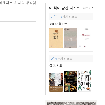
 이해하는 하나의 방식임
이 책이 담긴
리스트
더보기
t********s
님의 리스트
고려대출판부
w**w
님의 리스트
종교,신화