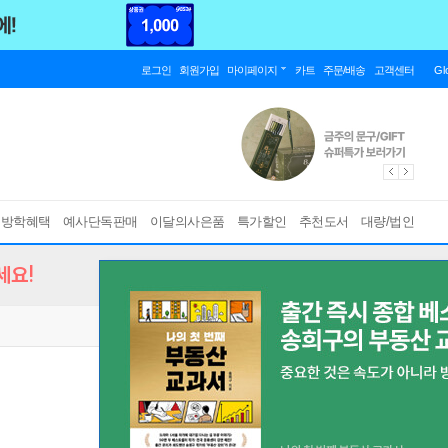
로그인
회원가입
마이페이지
카트
주문/배송
고객센터
Gl
름방학혜택
예사단독판매
이달의사은품
특가할인
추천도서
대량/법인
세요!