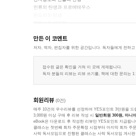
인류의 탄생과 프로메테우스
판도라의 탄생
제우스의 여인들
오르페우스와 에우리디케
만든 이 코멘트
아르고 선의 일행과 황금 양털 원정
저자, 역자, 편집자를 위한 공간입니다. 독자들에게 전하고
3. 로마 신화
아이네아스와 로마의 건국신화
접수된 글은 확인을 거쳐 이 곳에 게재됩니다.
전쟁의 신 마르스의 아들 로물루스와 로마의 건국
독자 분들의 리뷰는 리뷰 쓰기를, 책에 대한 문의는 1:
큐피드와 프시케 이야기
4. 기독교 신화
회원리뷰
(0건)
〈창세기〉와 자료의 불균형
매주 10건의 우수리뷰를 선정하여 YES포인트 3만원을 드
예수의 탄생과 죽음
3,000원 이상 구매 후 리뷰 작성 시
일반회원 300원, 마니아
eBook은 다운로드 후 작성한 리뷰만 YES포인트 지급됩니
5. 새로운 신화의 탄생
클래스는 첫번째 회차 주문확정 시점부터 마지막 회차 주문
천계론
사락 독서모임으로 진행된 클래스는 사락 독서모임 게시판