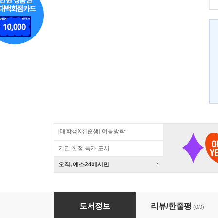
[대학생X취준생] 여름방학
기간 한정 특가 도서
오직, 예스24에서만
고대신화와 신비주의의 세계
도서정보
리뷰/한줄평
(0/0)