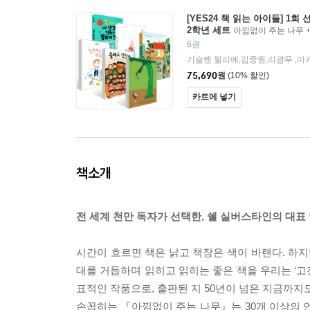
[YES24 책 읽는 아이들] 1회 
2학년 세트
아낌없이 주는 나무 +
수해도 괜찮아! + 느리고 느린 가
6권
예쁜 말 + 똑 부러지게 내 생각을
세트
75,690
원
(10% 할인)
카트에 넣기
책소개
전 세계 천만 독자가 선택한, 쉘 실버스타인의 대표 
시간이 흐르면 책은 낡고 책장은 색이 바랜다. 하지
대를 거듭하며 읽히고 읽히는 좋은 책을 우리는 ‘고전
표적인 작품으로, 출판된 지 50년이 넘은 지금까지
손꼽히는 『아낌없이 주는 나무』는 30개 이상의 