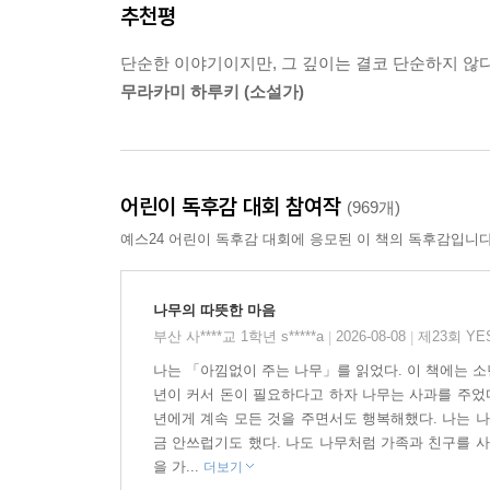
추천평
“이젠 나도 필요한 게 별로 없어. 그저 편안히 앉아
“앉아서 쉬기에는 늙은 나무 밑동이 그만이야. 얘야, 
단순한 이야기이지만, 그 깊이는 결코 단순하지 않다
소년은 그렇게 했습니다.
무라카미 하루키 (소설가)
그래서 나무는 행복했습니다. _본문 중에서
어른, 아이 모두를 위한 동화 - 깊이 있는 진리와 감
어린이 독후감 대회 참여작
(969개)
『아낌없이 주는 나무』는 어른이 읽어도 손색없는 
예스24 어린이 독후감 대회에 응모된 이 책의 독후감입니다
야구 선수를 꿈꿨지만 야구에 소질이 없음을 깨닫고
만화가로 활약했다. 그런 그에게 어린이책을 쓰도
실버스타인의 최고 베스트셀러이자 가장 성공한 어
나무의 따뜻한 마음
부산 사****교 1학년 s*****a
2026-08-08
제23회 Y
|
|
그렇지만 내용이 담고 있는 의미와 감정만큼은 결
나는 「아낌없이 주는 나무」를 읽었다. 이 책에는 소
실버스타인의 생각을 읽을 수 있다. “나는 나이에 
년이 커서 돈이 필요하다고 하자 나무는 사과를 주었다
『아낌없이 주는 나무』의 수많은 독자들이 한없이
년에게 계속 모든 것을 주면서도 행복해했다. 나는 나
이웃간의 사랑 등 다른 무게로 다양하게 해석하는 
금 안쓰럽기도 했다. 나도 나무처럼 가족과 친구를 사
을 가...
더보기
모두에게 깊이 있는 진리와 감동을 전한다는 점이다