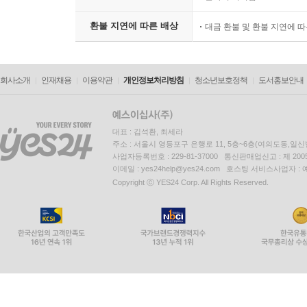
환불 지연에 따른 배상
대금 환불 및 환불 지연에 
회사소개
인재채용
이용약관
개인정보처리방침
청소년보호정책
도서홍보안내
대표 : 김석환, 최세라
주소 : 서울시 영등포구 은행로 11, 5층~6층(여의도동,일신
사업자등록번호 : 229-81-37000 통신판매업신고 : 제 200
이메일 : yes24help@yes24.com 호스팅 서비스사업자 :
Copyright ⓒ YES24 Corp. All Rights Reserved.