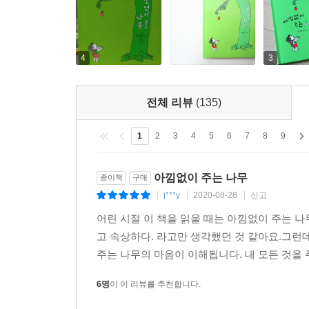
4
3
전체 리뷰
(135)
1
2
3
4
5
6
7
8
9
아낌없이 주는 나무
종이책
구매
j***y
2020-08-28
신고
|
|
|
어린 시절 이 책을 읽을 때는 아낌없이 주는 나
고 속상하다. 라고만 생각했던 것 같아요.그런데
주는 나무의 마음이 이해됩니다. 내 모든 것을 주
6명
이 이 리뷰를 추천합니다.