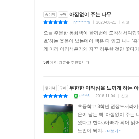
아낌없이 주는 나무
종이책
구매
h********9
2020-08-21
신고
|
|
|
오늘 주문한 동화책이 한꺼번에 도착해서여덟권의
흐'하는 웃음이 났는데이 책은 다 읽고 나니 
왜 이리 어리석은가왜 자꾸 허무한 것만 쫓다가
5명
이 이 리뷰를 추천합니다.
무한한 이타심을 느끼게 하는 아낌
종이책
구매
s****6
2018-11-04
신고
|
|
|
초등학교 3학년 권장도서라기
운이 남는 책 '아낌없이 주는 
왔다고 한다.)아빠가 되어 읽
노인이 되지...
더보기