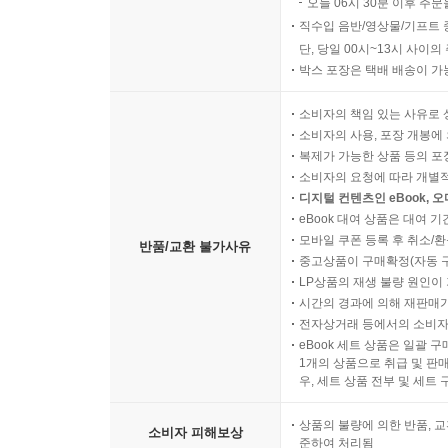
오늘 06시 30분 이후 주문
직수입 음반/영상물/기프트 
단, 당일 00시~13시 사이
박스 포장은 택배 배송이 가
소비자의 책임 있는 사유로 
소비자의 사용, 포장 개봉에 
복제가 가능한 상품 등의 포장을 
소비자의 요청에 따라 개별
디지털 컨텐츠인 eBook, 
eBook 대여 상품은 대여 기
모바일 쿠폰 등록 후 취소/환
반품/교환 불가사유
중고상품이 구매확정(자동 
LP상품의 재생 불량 원인이 기
시간의 경과에 의해 재판매가
전자상거래 등에서의 소비자
eBook 세트 상품은 일괄 
1개의 상품으로 취급 및 판매
우, 세트 상품 전부 및 세트
상품의 불량에 의한 반품, 교
소비자 피해보상
준하여 처리됨