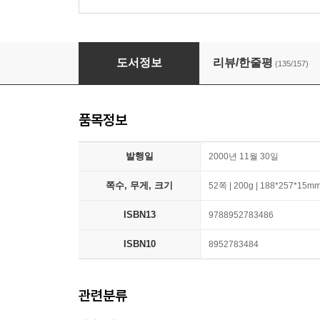
아낌없이 주는 나무
도서정보
리뷰/한줄평
(135/157)
품목정보
발행일
2000년 11월 30일
쪽수, 무게, 크기
52쪽 | 200g | 188*257*15m
ISBN13
9788952783486
ISBN10
8952783484
관련분류