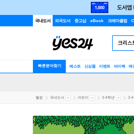
국내도서
외국도서
중고샵
eBook
크레마클럽
C
빠른분야찾기
베스트
신상품
이벤트
바이백
매
웰컴
국내도서
어린이
3-4학년
3-