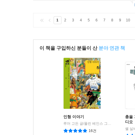
1
2
3
4
5
6
7
8
9
10
이 책을 구입하신 분들이 산
분야 연관 책
인형 이야기
총을 
디오
루머 고든 글/폴린 베인스 그림/햇살과나무꾼 역
쉘 실
16건