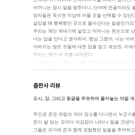
어머니는 잠시 말을 멈추더니, 단어에 연골이라도 붙
망자들은 죽으면 지상에 머물 곳을 선택할 수 있단다
살았을 떄 행복했던 곳으로 돌아간다는 말씀인가요
우리는 계단 꼭대기에 닿았고 어머니는 왼손으로 
너는 답을 안다고 생각하지. 항상 그랬어. 너는 아버
아버지는 많은 것들에 대한 답을 알고 계셨죠. 이제
우리는 계단 세 개를 내려왔다.
네 아버지는 의문이 가득한 분이었지. 내가 항상 그
등을 주물러 드리려고요?
그것만은 아니지만, 그래
출판사 리뷰
다시 네 계단. 어머니는 난간을 잡고 있던 손을 놓았
망자들은 머물고 싶은 곳을 어떻게 고르나요?
도시, 강, 그리고 동굴을 주유하며 풀어놓는 여덟 
어머니는 대답 대신 치마를 추스리고는 계단에 앉았
난 리스본을 골랐어! 너무나 명백한 얘기를 되풀이
주인공 존은 유럽의 여러 장소를 다니면서 누군가를 
여기 와 보신 적이 있던가요. - 그러고는 너무 노골
존이 발 딛는 곳마다 어김없이 나타나 말을 건넨다.
이번에도 내 질문은 무시됐다.
그들은 과거에 존과 함께 경험했던 일들을 추억하고,