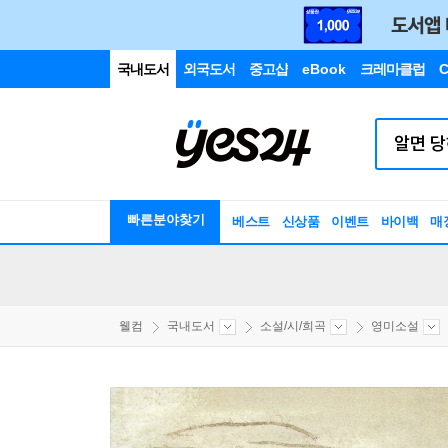
국내도서
외국도서
중고샵
eBook
크레마클럽
C
빠른분야찾기
베스트
신상품
이벤트
바이백
매
웰컴
국내도서
소설/시/희곡
영미소설