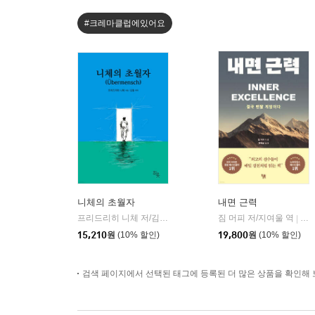
#크레마클럽에있어요
니체의 초월자
내면 근력
프리드리히 니체 저/김철 편역
히읏
짐 머피 저/지여울 역
윌북(
|
|
15,210
원
(10% 할인)
19,800
원
(10% 할인)
검색 페이지에서 선택된 태그에 등록된 더 많은 상품을 확인해 