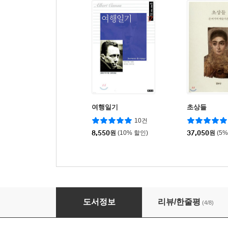
여행일기
초상들
10건
8,550
원
(10% 할인)
37,050
원
(5
여기, 우리가 만나는 곳
도서정보
리뷰/한줄평
(4/8)