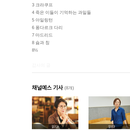
3 크라쿠프
4 죽은 이들이 기억하는 과일들
5 아일링턴
6 퐁다르크 다리
7 마드리드
8 슘과 칭
8½
감사의 글
채널예스 기사
(8개)
읽다
읽다