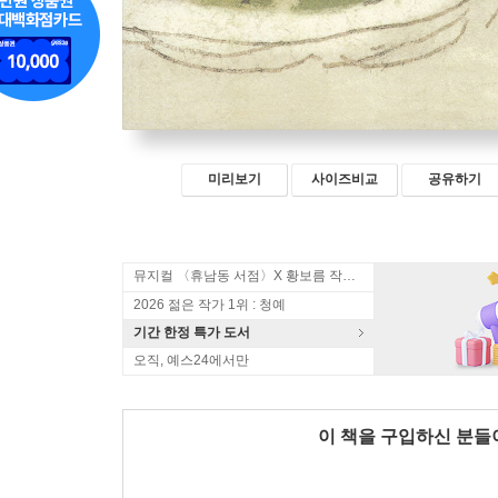
미리보기
사이즈비교
공유하기
뮤지컬 〈휴남동 서점〉X 황보름 작가 북토크
2026 젊은 작가 1위 : 청예
기간 한정 특가 도서
오직, 예스24에서만
이 책을 구입하신 분