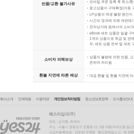
모바일 쿠폰 등록 후 취소/환
반품/교환 불가사유
중고상품이 구매확정(자동 
LP상품의 재생 불량 원인이 기
시간의 경과에 의해 재판매가
전자상거래 등에서의 소비자
eBook 세트 상품은 일괄 
1개의 상품으로 취급 및 판매
우, 세트 상품 전부 및 세트
상품의 불량에 의한 반품, 교
소비자 피해보상
준하여 처리됨
환불 지연에 따른 배상
대금 환불 및 환불 지연에 
회사소개
인재채용
이용약관
개인정보처리방침
청소년보호정책
도서홍보안내
대표 : 김석환, 최세라
주소 : 서울시 영등포구 은행로 11, 5층~6층(여의도동,일신
사업자등록번호 : 229-81-37000 통신판매업신고 : 제 200