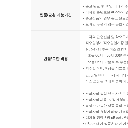
출고 완료 후 10일 이내의 
디지털 콘텐츠인 eBook의 
반품/교환 가능기간
중고상품의 경우 출고 완료일
모바일 쿠폰의 경우 유효기간(
고객의 단순변심 및 착오구
직수입양서/직수입일서중 일
단, 아래의 주문/취소 조건인
오늘 00시 ~ 06시 30분 
반품/교환 비용
오늘 06시 30분 이후 주문
직수입 음반/영상물/기프트 
단, 당일 00시~13시 사이
박스 포장은 택배 배송이 가
소비자의 책임 있는 사유로 
소비자의 사용, 포장 개봉에 
복제가 가능한 상품 등의 포장을 
소비자의 요청에 따라 개별
디지털 컨텐츠인 eBook, 
eBook 대여 상품은 대여 기