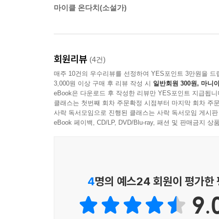
앞의 작은 강 ‘칭’을 바라보며 씻어냈던 아버지와
마이클 온다치(소설가)
생동감 넘치는 일상을 병치시킨다. 어린 시절과 
작지만 아름다운 강이 있다는 사실, 그리고 지금 여
그러나 그 모든 구분을 명확히 하려는 것은 어리
회원리뷰
(4건)
국적의 경계를 부정하는 글쓰기를 해 온 존 버거의
매주 10건의 우수리뷰를 선정하여 YES포인트 3만원을 드
최고의 작가로 자리매김된다. 즉, 그는 자신의 모
3,000원 이상 구매 후 리뷰 작성 시
일반회원 300원, 마니아
의한 인간소외 등―를 결코 과장되지 않은, 극도로 
eBook은 다운로드 후 작성한 리뷰만 YES포인트 지급됩니
우리에게 던져 주는 것이다. 특히 생의 후반기에 
클래스는 첫번째 회차 주문확정 시점부터 마지막 회차 주문
사락 독서모임으로 진행된 클래스는 사락 독서모임 게시판
추억하는 ‘또 다른 방법’이다. 그것은 결코 환상
eBook 페이백, CD/LP, DVD/Blu-ray, 패션 및 판매금
세계를 떠나 생명력을 띠고 현실에서 아름답게 구체
망자들이 건네는 가냘픈 희망의 메시지
4
명의 예스24 회원이 평가한
이처럼 존 버거는 지극히 평범하고 나지막한 목소
던지는 수많은 질문들에 대한 해답은 그리 멀리 있지
9.
있는 것이다. 존 버거가 한국의 독자들에게 전하는
듣는다면 망자들은 어떻게든 우리를 도와주려 한다