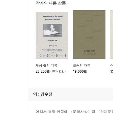
작가의 다른 상품
세상 끝의 기록
코커의 자유
25,200
원
(10% 할인)
19,000
원
1
역 :
강수정
어려서 책장 한쪽에 〈문학사상〉과 〈현대문학