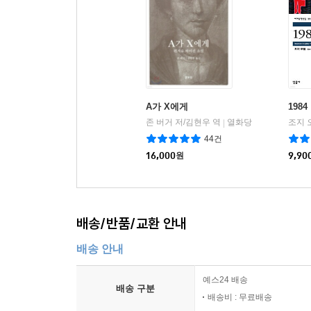
A가 X에게
1984
존 버거 저/김현우 역
열화당
조지 
|
44건
16,000
원
9,90
배송/반품/교환 안내
배송 안내
예스24 배송
배송 구분
배송비 : 무료배송