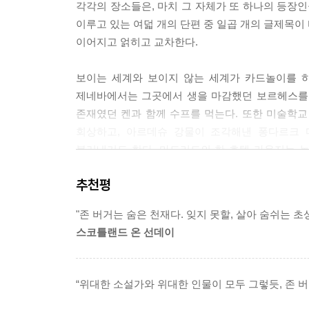
각각의 장소들은, 마치 그 자체가 또 하나의 등장인
-- pp 13~14
이루고 있는 여덟 개의 단편 중 일곱 개의 글제목이
이어지고 얽히고 교차한다.
보이는 세계와 보이지 않는 세계가 카드놀이를 하
제네바에서는 그곳에서 생을 마감했던 보르헤스를 
존재였던 켄과 함께 수프를 먹는다. 또한 미술학
회상하고, 아르데슈 강물이 조각해낸 퐁다르크 
불러내기도 한다. 마드리드의 한 호텔 라운지는 녹
기수’를 닮은 친구 미렉과 전쟁의 상처를 안고 살
추천평
방문으로 인해 다시 살아나는 것처럼, 되돌려진 시
"존 버거는 숨은 천재다. 잊지 못할, 살아 숨쉬는 
경계 없는 흐름, 아름다운 문장에 담긴 삶에 대한 
스코틀랜드 온 선데이
작가 자신이거나 혹은 가공의 인물이거나, 아니면 
점점 더 과거와 현재의 경계가 모호해지고, 인용
“위대한 소설가와 위대한 인물이 모두 그렇듯, 존 
것인지의 구분이 희미해진다. 이러한 점은 마지막 