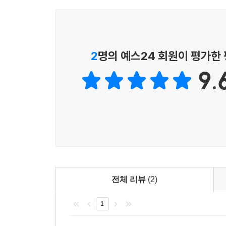
극적인 모습도 보여준다. 폭력보다는 비폭력의 힘이
이 책은 우리의 과거사 정리 및 역사바로세우기와 밀
있다. ‘망각에 맞선 기억의 전쟁’이라고도 불리는,
2
명의 예스24 회원이 평가한
어떻게 활동했고 어떤 결과를 가져왔는가, 그리하여
9.
위원회’의 청문회를 통해 드러난 야만적인 범죄
아파르트헤이트 체제의 인권유린 사건은(1960~94년
밝혀졌다. 사면을 청구한 범죄자들은 약 7천 명이었으
만델라의 생애, 자유를 향한 머나먼 길
1918년 트란스케이의 한 조그만 시골 마을에서 
어린 시절을 보냈다. 학생 시절 그의 생각과 시야
베풀어준 백인들에게 고마워하며 성실하게 공부하는
하지만 현실은 이러한 그를 가만히 내버려두지 않았
전체 리뷰
(2)
이미 자유를 빼앗겼다는 것을 발견했을 때부터” 
1
천천히 깨닫게 되었다.”