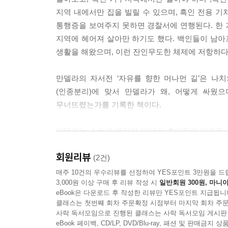
지역 내에서만 집을 빌릴 수 있으며, 흑인 전용 기
통행증을 보여주지 못하면 경찰서에 연행된다. 한 가족
지역에 헤어져 살아만 하기도 했다. 백인들이 남아
생활을 해왔으며, 이런 잔인무도한 체제에 저항하
만델라의 자서전 ‘자유를 향한 머나먼 길’은 
(인종분리)에 맞서 만델라가 왜, 어떻게 싸웠
무너뜨렸는가를 기록한 책이다.
만델라는 소수의 백인이 대다수 흑인들의 인권을
아니라 그들을 탄압하는 백인들의 영혼도 똑같이 파
회원리뷰
세월을 감옥에서 보내야만 했다. 만델라는 이 책에
(2건)
바라보고 있어야만 하는 안타까움, 가족에 대한 
매주 10건의 우수리뷰를 선정하여 YES포인트 3만원을 드
3,000원 이상 구매 후 리뷰 작성 시
일반회원 300원, 마니아
인간의 존엄과 자유의 소중함을 역설한다. 그리고
eBook은 다운로드 후 작성한 리뷰만 YES포인트 지급됩니
한 결코 패배자가 될 수 없다는 교훈을 전해 준다.
클래스는 첫번째 회차 주문확정 시점부터 마지막 회차 주문
시련을 통해 더욱 강해졌고, 관용과 용서로 자신의
사락 독서모임으로 진행된 클래스는 사락 독서모임 게시판
높이 들어올려진 그의 영혼, 그의 인간의 크기와 
eBook 페이백, CD/LP, DVD/Blu-ray, 패션 및 판매금