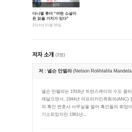
읽다
다니엘 튜더 “어떤 소설이
든 읽을 가치가 있다”
2014년 01월 06일
저자 소개
(2명)
저 :
넬슨 만델라
(Nelson Rolihlahla M
넬슨 만델라는 1918년 트란스케이의 수도 움
깨달으면서, 1944년 아프리카민족회의(ANC
의 흑인 변호사 사무실을 열어 흑인들의 희망이
기소되었지만 1961년...