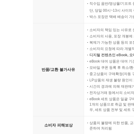
직수입 음반/영상물/기프트 
단, 당일 00시~13시 사이
박스 포장은 택배 배송이 가
소비자의 책임 있는 사유로 
소비자의 사용, 포장 개봉에 
복제가 가능한 상품 등의 포장을 
소비자의 요청에 따라 개별
디지털 컨텐츠인 eBook, 
eBook 대여 상품은 대여 기
모바일 쿠폰 등록 후 취소/환
반품/교환 불가사유
중고상품이 구매확정(자동 
LP상품의 재생 불량 원인이 기
시간의 경과에 의해 재판매가
전자상거래 등에서의 소비자
eBook 세트 상품은 일괄 
1개의 상품으로 취급 및 판매
우, 세트 상품 전부 및 세트
상품의 불량에 의한 반품, 교
소비자 피해보상
준하여 처리됨