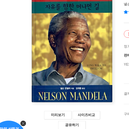
넬
정
판
Y
결
구
미리보기
사이즈비교
공유하기