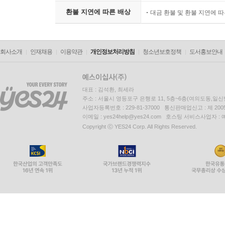
환불 지연에 따른 배상
대금 환불 및 환불 지연에 
회사소개
인재채용
이용약관
개인정보처리방침
청소년보호정책
도서홍보안내
대표 : 김석환, 최세라
주소 : 서울시 영등포구 은행로 11, 5층~6층(여의도동,일신
사업자등록번호 : 229-81-37000 통신판매업신고 : 제 200
이메일 : yes24help@yes24.com 호스팅 서비스사업자 :
Copyright ⓒ YES24 Corp. All Rights Reserved.