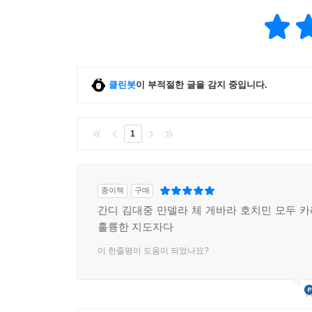
증오하도록 태어난 사람은 아무도 없다. 사람들은 증
마음에서 사랑은 그 반대보다 훨씬 더 본성적이기 때
사람과 마찬가지로 억압하는 사람도 해방되어야 한다
클린봇
이 부적절한 글을 감지 중입니다.
만델라는 말했다. “다른 사람의 자유를 빼앗은 사
자유를 빼앗는다면 남에게 나의 자유를 빼앗긴 것과
1
종이책
구매
간디 김대중 만델라 체 게바라 호치민 모두 
훌륭한 지도자다
이 한줄평이 도움이 되었나요?