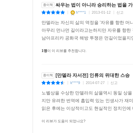
만델라는 아프리카 민족회의(ANC)와 만나게 되
싸우는 법이 아니라 승리하는 법을 
종이책
흑인으로 산다는 것은 태어나는 순간부터 정치화될 
h****1
2013-01-12
신고
|
|
|
창설하고, 인종차별적인 법안들을 철폐하기 위한
만델라는 자신의 삶의 역정을 '자유를 향한 머나
집행위원으로 선출되면서부터 ANC에 적극적으로
아무리 먼나먼 길이라고는하지만 자유를 향한 
정책을 실시함으로써 새로운 국면을 맞이하고 있었
남아프리카 공화국 해방 투쟁은 먼길이었을지언
1952년 만델라는 올리버 탐보와 함께 남아프리
1명
이 이 리뷰를 추천합니다.
저항운동을 이끌면서 ANC 내부에서도 지도자로서
살해당하는 샤프빌 대학살 사건은 커다란 전환점이
바꾸게 된 것이다. 이 과정에서 1956년 체포되어
[만델라 자서전] 인류의 위대한 스승
종이책
되어 지하생활로 들어갈 수밖에 없었다. 이후 만델라
k****9
2014-07-27
신고
|
|
|
노벨상을 수상한 만델라의 삶을역시 동일 상을
“나의 사명은 억압하는 자와 억압받는 자 모두를 해
지만 유려한 번역에 흡입력 있는 인생사가 재
지하생활을 계속하던 1962년 8월, 만델라는 차를
읽은 후에는 이상적이고도 현실적인 정치인에 더 가
잡힌 것이다. 이때부터 시작된 일명 ‘리보니아 재판
않았던 만델라는 1964년 사형이 아닌 종신형을 선
이 리뷰가 도움이 되었나요?
요소들을 없애기 위해, 그리고 범아프리카회의(PAC