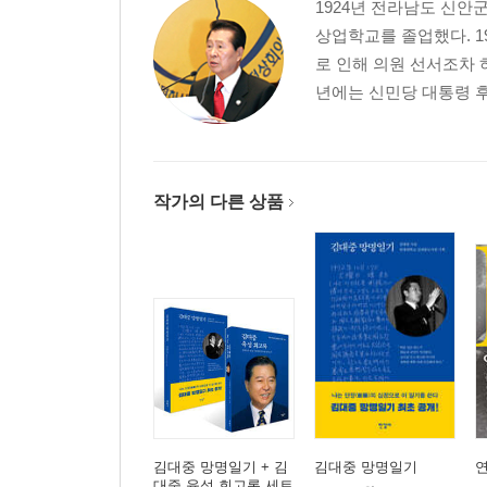
1924년 전라남도 신
상업학교를 졸업했다. 1
로 인해 의원 선서조차 
년에는 신민당 대통령 후
작가의 다른 상품
김대중 망명일기 + 김
김대중 망명일기
대중 육성 회고록 세트