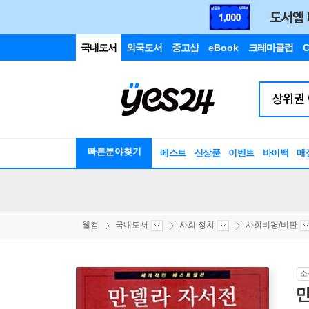
국내도서
외국도서
중고샵
eBook
크레마클럽
C
빠른분야찾기
베스트
신상품
이벤트
바이백
매
웰컴
국내도서
사회 정치
사회비평/비판
소