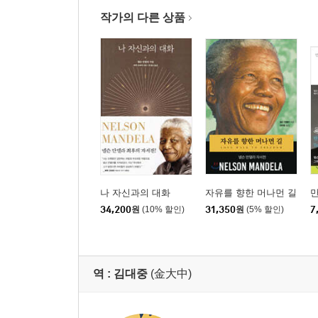
작가의 다른 상품
나 자신과의 대화
자유를 향한 머나먼 길
34,200
원
(10% 할인)
31,350
원
(5% 할인)
7
역 :
김대중
(金大中)