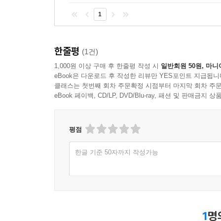
탈출하고 싶은 유혹을 견뎌냈다.
1
로벤 섬, 폴스무어 등 악명 높은 교도소에서 보
만델라는 백인 정부와 대화를 시작해 많은 변화를
한줄평
(1건)
경제제재 조치가 더욱 강화되었고, 만델라의 위상은
1,000원 이상 구매 후 한줄평 작성 시
일반회원 50원, 마니
있었다.
eBook은 다운로드 후 작성한 리뷰만 YES포인트 지급됩니
클래스는 첫번째 회차 주문확정 시점부터 마지막 회차 주문
인내를 갖고 백인 정부와 대화한 끝에 만델라는 마침내
eBook 페이백, CD/LP, DVD/Blu-ray, 패션 및 판매금
동안의 감옥 생활을 끝내고 석방된다. 백인 정권
인종차별을 없애고 흑인들의 인권 회복을 위해 노력하
평점
340여 년 간의 인종차별을 종식시키는 남아프리
당선된다.
한글 기준 50자까지 작성가능
만델라는 자신의 신념을 위해 위험을 무릅쓰는 위대
것이 아니라 두려움을 극복하는 것임을 배웠다. 나
감췄다. 용감한 사람이란 두려움을 느끼지 않는 사람
1
명
만델라는 모든 인간의 깊은 마음 속에는 자비와 관