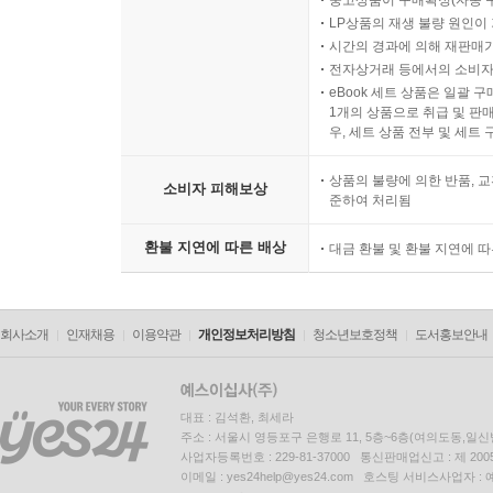
중고상품이 구매확정(자동 
LP상품의 재생 불량 원인이 기
시간의 경과에 의해 재판매가
전자상거래 등에서의 소비자
eBook 세트 상품은 일괄 
1개의 상품으로 취급 및 판매
우, 세트 상품 전부 및 세트
상품의 불량에 의한 반품, 교
소비자 피해보상
준하여 처리됨
환불 지연에 따른 배상
대금 환불 및 환불 지연에 
회사소개
인재채용
이용약관
개인정보처리방침
청소년보호정책
도서홍보안내
대표 : 김석환, 최세라
주소 : 서울시 영등포구 은행로 11, 5층~6층(여의도동,일신
사업자등록번호 : 229-81-37000 통신판매업신고 : 제 200
이메일 : yes24help@yes24.com 호스팅 서비스사업자 :