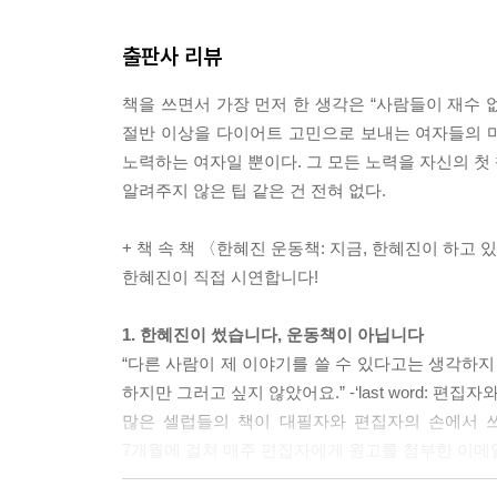
명히 말할 수 있다.
출판사 리뷰
-‘체중계가 독? 나는 약이라고 생각해’
책을 쓰면서 가장 먼저 한 생각은 “사람들이 재수 
부디 헬스장에서는 최대한 내 몸을 잘 살필 수 있는 
절반 이상을 다이어트 고민으로 보내는 여자들의 마
한다. 애정 어린 눈으로 사랑하는 사람을 보듯 봐줘야
노력하는 여자일 뿐이다. 그 모든 노력을 자신의 첫
있었고, 무너져버린 내 몸이 실망스러워서 헐렁한 옷
알려주지 않은 팁 같은 건 전혀 없다.
다워질 수 있다.
-‘헐렁이 티셔츠는 개나 줘버려’
+ 책 속 책 〈한혜진 운동책: 지금, 한혜진이 하고 
한혜진이 직접 시연합니다!
“You are what you eat!”
내가 먹는 것이 곧 나라는 말이 있다. 먹기 싫은 음
1. 한혜진이 썼습니다, 운동책이 아닙니다
나다고 흉보는 사람은 나중에 도시락의 매력을 알더라
“다른 사람이 제 이야기를 쓸 수 있다고는 생각하지
-‘10년 만에 다시 싸는 도시락’
하지만 그러고 싶지 않았어요.” -‘last word: 편집
많은 셀럽들의 책이 대필자와 편집자의 손에서 쓰
나는 이제 알 수 없는 성분으로 가득한 바디로션을
7개월에 걸쳐 매주 편집자에게 원고를 첨부한 이메일
들어 있지 않은 천연 식물성 오일을 안전하게 사용하
션으로, 큐티클 오일로 사용한다. 이런 모습을 볼 