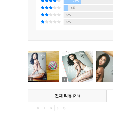
만드는 법, 다이어트를 하면서 초콜릿과 짜장면을 
23%
아무나 할 수 있는 이야기가 아니다. 수도 없이 경험
6%
0%
4. 1권 같은 책 속 책, 〈한혜진 운동책〉
0%
50페이지 안에 지금 한혜진이 하고 있는 근육운동만
자신의 단점을 집중 트레이닝할 수 있으며 무엇보다
수 있는 어깨와 팔뚝, 청바지에 티셔츠만 입고도 예쁜
싶다면 반드시 소장하자. 한혜진이 직접 콕 집어 알
2
9
전체 리뷰
(35)
1