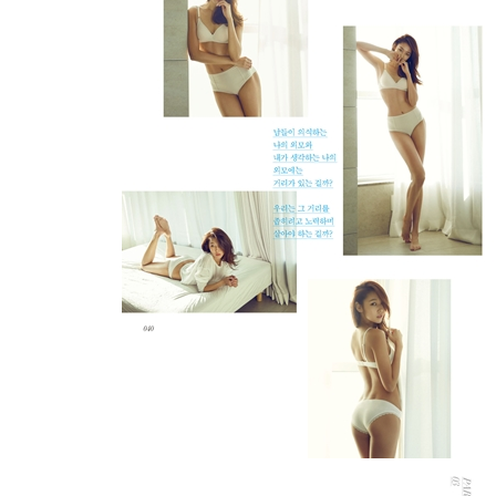
[thanks to.]
290 윤다르크라 불리는 여자
292 눈 내리는 날 태어난 예쁜 아이, 설미
294 내 트레이너는 배정훈입니다
296 last word
[한혜진 운동책]
157 등 곧바르고 탄력 있는 등을 위한 운동 3가지
161 어깨 옷태 살리는 어깨 운동 4가지
166 팔 출렁이는 팔뚝 살에 탄력을 주는 운동 5가지
172 가슴 모으고 올려 가슴을 볼륨-업시키는 운동 
178 복부 선명한 11자 복근을 만드는 운동 4가지
183 옆구리 군살을 태우고 허리 라인을 잘록하게 
187 엉덩이 애플 힙을 위한 절대 운동 7가지
194 다리 모델 다리로 만드는 운동 10가지