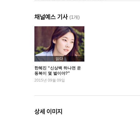
71 제발 몸무게 좀 물어보지 마세요
76 전신 거울을 사다
채널예스 기사
79 오, 나의 사랑스러운 ‘공자’!
(1개)
82 한혜진의 홈짐을 소개합니다
84 I ♥ home gym 나의 운동 친구들
86 체중계가 독? 나는 약이라고 생각해
90 ‘가집녀’ 말고 ‘엉집녀’가 돼야 하는 이유
94 알통 있는 여자가 더 예뻐!
읽다
98 여자인 내가 〈맨즈헬스〉를 보는 이유
한혜진 “신상백 하나면 운
동복이 몇 벌이야?”
106 자전거 여행에 동참하실래요?
2015년 09월 09일
110 자외선 사랑 설명서
114 여행법
120 고층아파트에 사는 당신은 행운아
122 남자친구와 트레이너
상세 이미지
127 헐렁이 티셔츠는 개나 줘버려
132 신상백 하나면 운동복이 몇 벌이야?
136 hyejin’s tips: 운동복 스타일링에 관한 조언
140 몸이 처지는 날에는