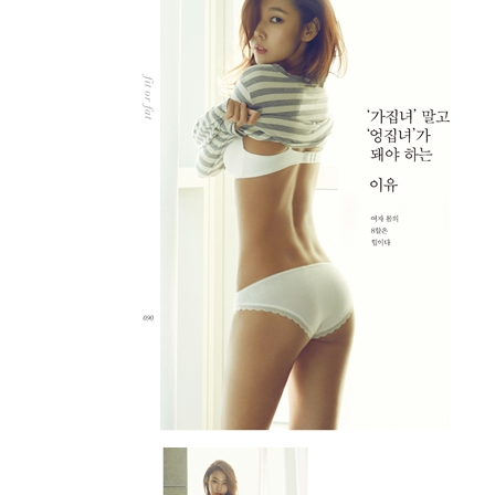
236 김장할 때도 긴장
239 렌틸콩과 치아씨에 대하여
242 술자리는 어떡하지?
246 hyejin’s tips: 길티 플레저, 죄책감 없이 먹기
[part 4. beauty tip]
253 ‘화장발’도 피부에서 나온다
259 I ♥ skin care 비싼 피부 관리실보다 홈케어!
260 hyejin’s tips: 모델처럼 메이크업하기
262 코코넛 오일에 홀릭하다
268 여자가 되는 시간
270 I ♥ bath time 여신처럼 목욕하기
272 ‘모델 빗’이라는 게 있어요
275 모델의 자존심, 두피 관리 노하우
278 비행기에서 살아남기
282 매니큐어를 바르는 시간