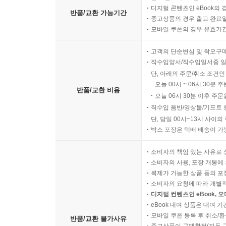
디지털 콘텐츠인 eBook의 
반품/교환 가능기간
중고상품의 경우 출고 완료일
모바일 쿠폰의 경우 유효기간(
고객의 단순변심 및 착오구
직수입양서/직수입일서중 일
단, 아래의 주문/취소 조건인
오늘 00시 ~ 06시 30분 
반품/교환 비용
오늘 06시 30분 이후 주문
직수입 음반/영상물/기프트 
단, 당일 00시~13시 사이
박스 포장은 택배 배송이 가
소비자의 책임 있는 사유로 
소비자의 사용, 포장 개봉에 
복제가 가능한 상품 등의 포장을 
소비자의 요청에 따라 개별
디지털 컨텐츠인 eBook, 
eBook 대여 상품은 대여 기
모바일 쿠폰 등록 후 취소/환
반품/교환 불가사유