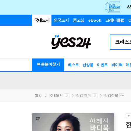
국내도서
외국도서
중고샵
eBook
크레마클럽
C
빠른분야찾기
베스트
신상품
이벤트
바이백
매
웰컴
국내도서
건강 취미
건강정보
소