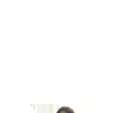
142 I ♥ body mentor 나를 운동하게 하는 그녀들
146 hyejin says: 러닝머신이라는 몬스터
148 hyejin says: 굳은살이 있는 손
150 hyejin says: 나의 낡은 장갑
152 hyejin says: 비록 낡고 닳았어도
[part 3. well eating]
211 모델은 무엇을 먹고 사는가
214 냉장고를 부탁해
2015년 1월 5일, 어느 독거 모델의 냉장고
216 I ♥ well eating 냉장고 속 다이어트 동반자들
218 10년 만에 다시 싸는 도시락
222 달걀을 무시하지 마
225 hyejin’s tips: 〈맨즈헬스〉에서 배운 달걀의 
226 주먹밥은 나의 힘
230 거친 주스가 답이다
234 I ♥ my juice recipe 단골 주스 11