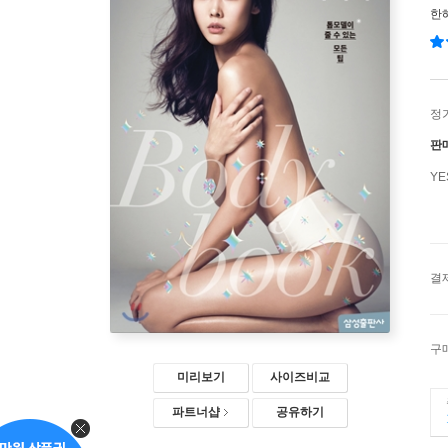
한
정
판
Y
결
구
미리보기
사이즈비교
파트너샵
공유하기