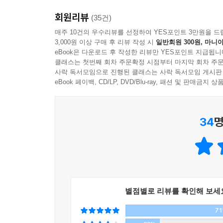
“한 번도 살찐 적 없는 시간들을 통과해 이제 많이 먹
금해한다. 그러면 나는 선뜻 그들의 손등에 코코넛 
회원리뷰
talk’ 중에서
(35건)
-‘코코넛 오일에 홀릭하다’
한혜진은 운동을 잘한다. 수년 동안 매일 2시
매주 10건의 우수리뷰를 선정하여 YES포인트 3만원을 드
3,000원 이상 구매 후 리뷰 작성 시
일반회원 300원, 마니아
유산소운동이고, 2kg짜리 덤벨만 있으면 10분 만
--- 본문 중에서
eBook은 다운로드 후 작성한 리뷰만 YES포인트 지급됩니
가장 솔직하게 자신의 몸이 무너진 순간을 고백하고
클래스는 첫번째 회차 주문확정 시점부터 마지막 회차 주문
가지다. 더 많은 여자가 스스로를 가꾸고, 그래서 
사락 독서모임으로 진행된 클래스는 사락 독서모임 게시판
eBook 페이백, CD/LP, DVD/Blu-ray, 패션 및 판매금
2. 한혜진, 바디 프로필
키 177cm
34
명
몸무게 52kg
체지방율 15%
근육량 25kg
3. 톱모델이 줄 수 있는 운동, 식단, 뷰티, 멘탈 관리
“자신을 가꾸는 일을 ‘시작’하세요.” 이 책을 통해
별점별로 리뷰를 확인해 보세
쉽지 않다는 것. 운동은 언제나 작심삼일이며, 식단 
7
뷰티, 멘탈 관리 노하우를 차근차근 알려준다. 체중