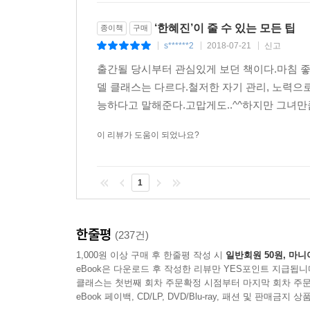
‘한혜진’이 줄 수 있는 모든 팁
종이책
구매
s******2
2018-07-21
신고
|
|
|
출간될 당시부터 관심있게 보던 책이다.마침 
델 클래스는 다르다.철저한 자기 관리, 노력으
능하다고 말해준다.고맙게도..^^하지만 그녀만큼
이 리뷰가 도움이 되었나요?
1
한줄평
(237건)
1,000원 이상 구매 후 한줄평 작성 시
일반회원 50원, 마니
eBook은 다운로드 후 작성한 리뷰만 YES포인트 지급됩니
클래스는 첫번째 회차 주문확정 시점부터 마지막 회차 주문
eBook 페이백, CD/LP, DVD/Blu-ray, 패션 및 판매금