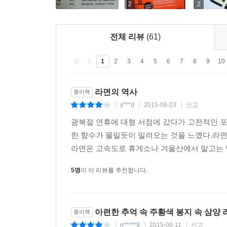
2
2
이 책의 저자 무라야마 도시오는 한국과 한국인에 애
한국과 일본의 교류와 소통을 다시 한 번 환기시키고자
전체 리뷰
(61)
우정을 되새기는 계기가 되기를 바라며 이 책을
사진촬영에 동행했다. 더불어, 라면이 우리나라의
1
2
3
4
5
6
7
8
9
10
문화사’에 대한 인문학적 고찰까지 담아냈다. 라면
더한다. 『라면이 바다를 건넌 날』을 읽는 동안 아
라면의 역사
종이책
받침대 삼아 라면 하나 끓여 먹길 권한다.
y***d
2015-08-23
신고
|
|
|
광복절 연휴에 대형 서점에 갔다가 고전적인 포
키워드로 보는 책
한 향수가 물밀듯이 밀려오는 것을 느꼈다.라
#한일수교 50주년 #삼양라면 #전중윤 #제면업 #오
라면은 고속도로 휴게소나 겨울산에서 말고는 별
김종필 #위탁가공 #원조 #1963 #스파게티 #
다이어트금지 #무라야마
5명
이 이 리뷰를 추천합니다.
추천사
아련한 추억 속 주황색 봉지 속 삼양 
종이책
n*****9
2015-08-11
신고
|
|
|