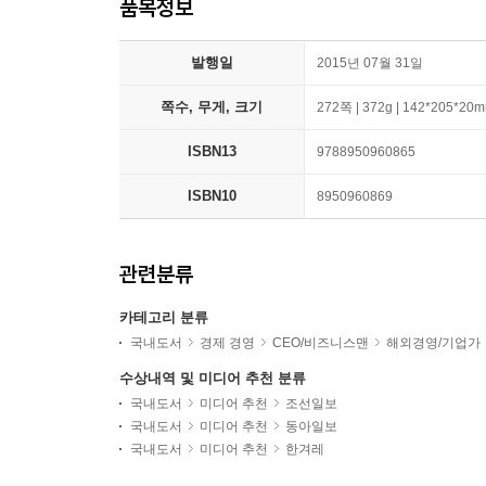
품목정보
발행일
2015년 07월 31일
쪽수, 무게, 크기
272쪽 | 372g | 142*205*20
ISBN13
9788950960865
ISBN10
8950960869
관련분류
카테고리 분류
국내도서
경제 경영
CEO/비즈니스맨
해외경영/기업가
수상내역 및 미디어 추천 분류
국내도서
미디어 추천
조선일보
국내도서
미디어 추천
동아일보
국내도서
미디어 추천
한겨레