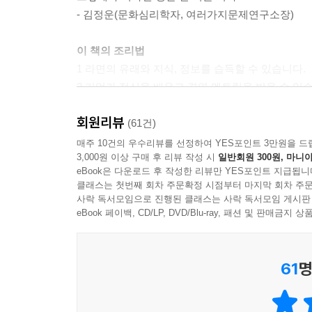
자신이 평생을 걸고 이루어야 할 일은 ‘건강하고 오
- 김정운(문화심리학자, 여러가지문제연구소장)
을 수 있는 사업을 해야 하는 것 아닌가. 한국전
억이 아니었던가. 전중윤은 지금이야말로 그 일을 시작해
이 책의 조리법
1 라면의 유래와 지식, 정보를 습득할 수 있습니다.
“세상의 흐름에 우왕좌왕하기보다는 발을 땅에 단단
2 기업가 정신을 배우고 경영 멘토링을 받을 수 있
두는데, 흔히들 ‘대국을 본다’라고 하지 않습니까
3 한일 양국의 근대사를 이해하는 데 도움이 됩니다
것처럼, 지금 자신이 두어야 할 수를 만들어가라는 
회원리뷰
4 다이어트는 내일부터 하고 싶은 분께 심리적 위안
(61건)
악하는 일이 중요하다고 생각합니다.” --- p.102
5 다 읽고 난 후에는 라면 냄비 받침대로 활용하실 
매주 10건의 우수리뷰를 선정하여 YES포인트 3만원을 드
3,000원 이상 구매 후 리뷰 작성 시
일반회원 300원, 마니아
전중윤은 끝내 인간의 강인한 의지가 승리하리라 믿고
eBook은 다운로드 후 작성한 리뷰만 YES포인트 지급됩니
한국인이 가장 사랑하는 소울푸드!
돌이에 휘말려 덧없이 사라져버릴 수밖에 없는 운명
클래스는 첫번째 회차 주문확정 시점부터 마지막 회차 주문
라면은 어떻게 우리에게 왔을까? 알고 먹자, 라면!
사락 독서모임으로 진행된 클래스는 사락 독서모임 게시판
자신을 지탱해준 많은 사람들과의 만남 속에서 길러온 신
eBook 페이백, CD/LP, DVD/Blu-ray, 패션 및 판매금
연간 1인당 라면 소비량 세계 1위(74개). 한국은
“좋은 일이든 나쁜 일이든 시간이 지나면 다 잊힌
음식’ 라면은 이제 밥이 차지하는 주식의 자리를 넘
는 것을 오늘에야 비로소 알았습니다. 이것을 가리켜 시
61
명
알고 먹는 걸까? 한국식 라면의 시초가 된 ‘라멘’
굶주림에 허덕이던 시절로 거슬러 올라간다. 가난
“설령 아무리 뛰어난 제품을 내놓았더라도 시대가 
고故 전중윤 회장과 일본의 묘조식품의 창업자 오
척해도 이 세상에 나와 똑같은 생각을 하는 사람이 