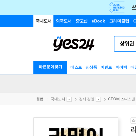
국내도서
외국도서
중고샵
eBook
크레마클럽
C
빠른분야찾기
베스트
신상품
이벤트
바이백
매
웰컴
국내도서
경제 경영
CEO/비즈니스맨
소
라