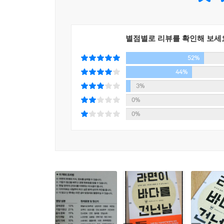
두 남자, 대국민 라면 프로젝트에 돌입한다.
한국 삼양식품의 전중윤 회장과 일본 묘조식품의 
--- p.222
별점별로 리뷰를 확인해 보세
국경을 뛰어넘은 우정과 신뢰, 인생의 지혜를 담은 
52%
『라면이 바다를 건넌 날』(21세기북스)은 한
44%
이야기를 담은 책이다. 이 책의 저자 무라야마 도시
3%
한국과 일본의 라면이 어떻게 시작되었는지를 스
0%
개선’이라는 공공의 사명을 지향하는 두 사람의 생생
0%
올곧은 태도와 사업과 경영에 대한 비전은 요즘 시
“설령 아무리 뛰어난 제품을 내놓았더라도 시대가 
척해도 이 세상에 나와 똑같은 생각을 하는 사람이 
_ 전중윤
한국인보다 한국을 더 잘 아는 일본인이 쓴, 한국 
꼬일 대로 꼬인 한일관계, 라면처럼 술술 풀리기를