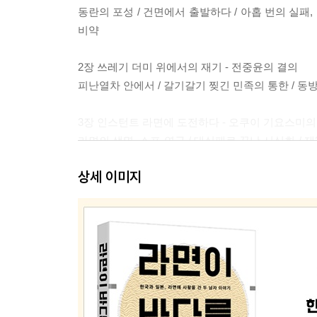
동란의 포성 / 건면에서 출발하다 / 아홉 번의 실패,
비약
2장 쓰레기 더미 위에서의 재기 - 전중윤의 결의
피난열차 안에서 / 갈기갈기 찢긴 민족의 통한 / 
3장 인스턴트 라면에 도전하다 - 오쿠이 기요스미의
라면의 생명, 스프 연구 / 대실패로 끝난 시식회 / 제
별첨 라면의 탄생
상세 이미지
4장 국민의 허기진 배를 채우기 위하여 - 전중윤의 
첫 관문 / 재계 실력자 이정림에게 직언을 하다 / 궁
협력 / 일본행 티켓
5장 해후 - 1963년의 봄
이탈리아와의 기술협력 / 초대받지 않은 손님 / 실오