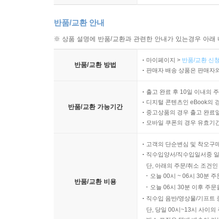
반품/교환 안내
※ 상품 설명에 반품/교환과 관련한 안내가 있는경우 아래 
마이페이지 >
반품/교환 신청
반품/교환 방법
판매자 배송 상품은 판매자와
출고 완료 후 10일 이내의 
디지털 콘텐츠인 eBook의 
반품/교환 가능기간
중고상품의 경우 출고 완료일
모바일 쿠폰의 경우 유효기간(
고객의 단순변심 및 착오구
직수입양서/직수입일서중 일
단, 아래의 주문/취소 조건인
오늘 00시 ~ 06시 30분 
반품/교환 비용
오늘 06시 30분 이후 주문
직수입 음반/영상물/기프트 
단, 당일 00시~13시 사이