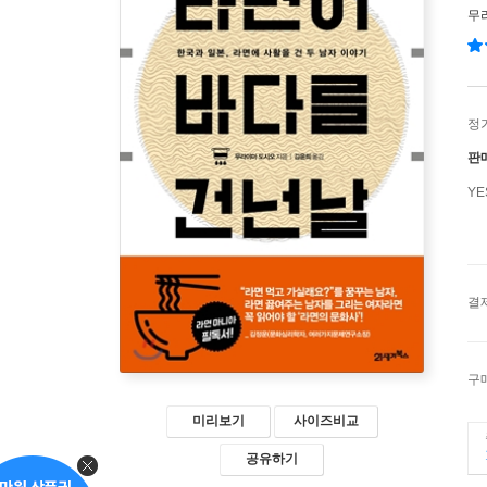
무
정
판
Y
결
구
미리보기
사이즈비교
공유하기