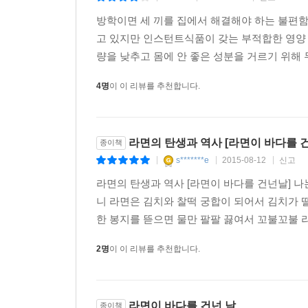
주말 점심으로 라면을 끓여 먹는 사람이라면 꼭 
알면서도, 출출하면 바로 뜨거운 물 부어 먹는 ‘우리의
방학이면 세 끼를 집에서 해결해야 하는 불편함
먹고 가실래요?’라고 물어보기를 그렇게 기대하는 
고 있지만 인스턴트식품이 갖는 부적합한 영양 
그렇게 무시하면 정말 안 되는 거다.
량을 낮추고 몸에 안 좋은 성분을 거르기 위해 
- 김정운(문화심리학자, 여러가지문제연구소장)
4명
이 이 리뷰를 추천합니다.
라면의 탄생과 역사 [라면이 바다를 
종이책
s*******e
2015-08-12
신고
|
|
|
라면의 탄생과 역사 [라면이 바다를 건넌날] 
니 라면은 김치와 찰떡 궁합이 되어서 김치가 
한 봉지를 뜯으면 물만 팔팔 끓여서 꼬불꼬불 라
2명
이 이 리뷰를 추천합니다.
라면이 바다를 건넌 날
종이책