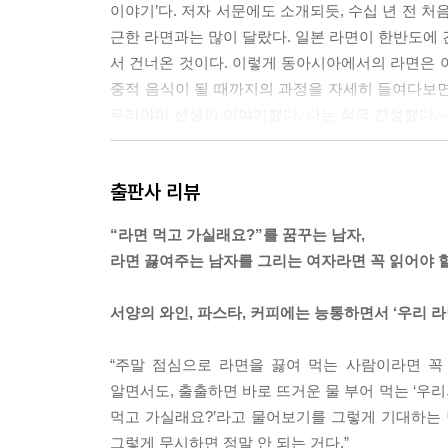
이야기’다. 저자 서문에도 소개되듯, 수십 년 전 
근한 라면과는 많이 달랐다. 일본 라면이 한반도에 
서 건너온 것이다. 이렇게 동아시아에서의 라면은 
중적 음식이 될 때까지의 과정을 자세히 들여다보면,
무라야마 선생이 이야기했다. 나는 적극 찬성했다. 
한국의 식당에서 처음 라면을 본 순간, 내 눈을 의
출판사 리뷰
는 뜨거운 김이 눈에 스몄다. 국물은 눈이 따가울 
그만 콜록거렸다. 숨이 막힐 것 같았다. 한국 라면
“라면 먹고 가실래요?”를 꿈꾸는 남자,
왠지 꼬불꼬불하고 기다란 면의 끝이 이어져 있는 듯
라면 끓여주는 남자를 그리는 여자라면 꼭 읽어야 할 
통하는 것 같았다. 그래서 나는 라면이 바다를 건
띄워서……. --- p.15~16
서양의 와인, 파스타, 커피에는 능통하면서 ‘우리 라
“그렇게 비관할 일만은 아니야. 이번 실패는 반드시
“주말 점심으로 라면을 끓여 먹는 사람이라면 꼭
시작한 거 아닌가? 열 번 시도해서 한 번 성공하면
알면서도, 출출하면 바로 뜨거운 물 부어 먹는 ‘우리의
어.” --- p.28
먹고 가실래요?’라고 물어보기를 그렇게 기대하는 
그렇게 무시하면 정말 안 되는 거다.”