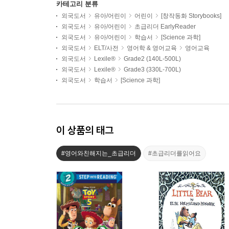
카테고리 분류
외국도서
유아/어린이
어린이
[창작동화 Storybooks]
외국도서
유아/어린이
초급리더 EarlyReader
외국도서
유아/어린이
학습서
[Science 과학]
외국도서
ELT/사전
영어학 & 영어교육
영어교육
외국도서
Lexile®
Grade2 (140L-500L)
외국도서
Lexile®
Grade3 (330L-700L)
외국도서
학습서
[Science 과학]
이 상품의 태그
#영어와친해지는_초급리더
#초급리더를읽어요