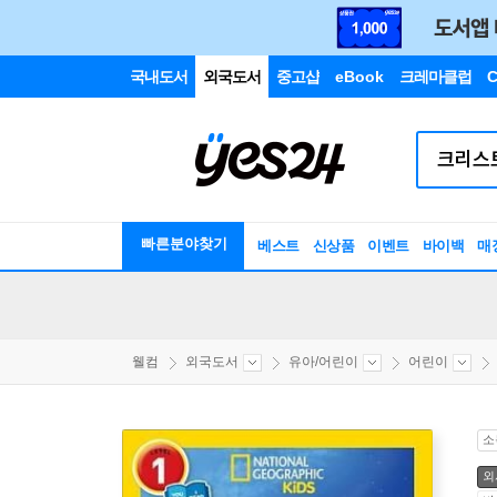
국내도서
외국도서
중고샵
eBook
크레마클럽
C
빠른분야찾기
베스트
신상품
이벤트
바이백
매
웰컴
외국도서
유아/어린이
어린이
소
외