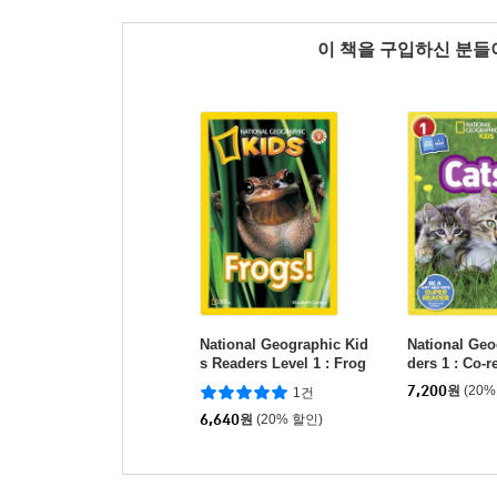
이 책을 구입하신 분
National Geographic Kid
National Geo
s Readers Level 1 : Frog
ders 1 : Co-r
s!
s
7,200
원
(20%
1건
6,640
원
(20% 할인)