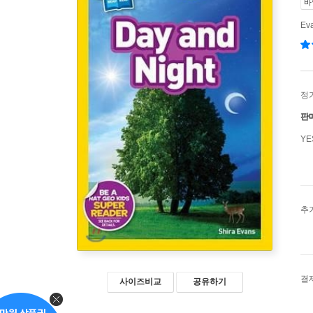
바
Eva
정
판
Y
추
결
사이즈비교
공유하기