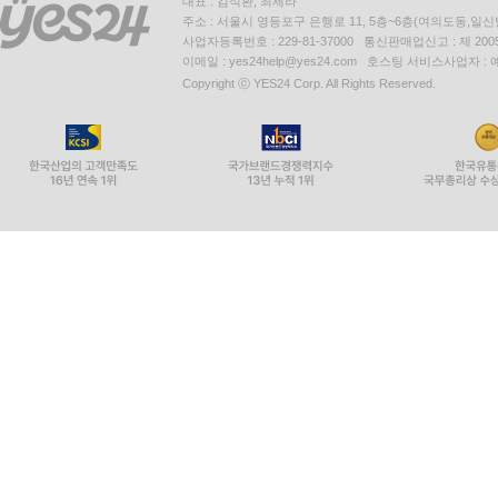
대표 : 김석환, 최세라
주소 : 서울시 영등포구 은행로 11, 5층~6층(여의도동,일신
사업자등록번호 : 229-81-37000 통신판매업신고 : 제 200
이메일 : yes24help@yes24.com 호스팅 서비스사업자 :
Copyright ⓒ YES24 Corp. All Rights Reserved.