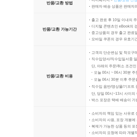
마이페이지 >
반품/교환 신청
반품/교환 방법
판매자 배송 상품은 판매자와
출고 완료 후 10일 이내의 
디지털 콘텐츠인 eBook의 
반품/교환 가능기간
중고상품의 경우 출고 완료일
모바일 쿠폰의 경우 유효기간(
고객의 단순변심 및 착오구
직수입양서/직수입일서중 일
단, 아래의 주문/취소 조건인
오늘 00시 ~ 06시 30분 
반품/교환 비용
오늘 06시 30분 이후 주문
직수입 음반/영상물/기프트 
단, 당일 00시~13시 사이
박스 포장은 택배 배송이 가
소비자의 책임 있는 사유로 
소비자의 사용, 포장 개봉에 
복제가 가능한 상품 등의 포장을 
소비자의 요청에 따라 개별