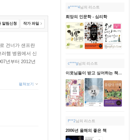
a*****4
님의 리스트
희망의 인문학 - 심리학
 알림신청
작가 파일
으로 건너가 샌프란
브러햄 병원에서 신
7년부터 2012년
c****g
님의 리스트
이웃님들이 받고 싶어하는 책들^^
펼쳐보기
f***2
님의 리스트
2006년 올해의 좋은 책