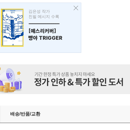
김은성 작가
친필 메시지 수록
---------------
[예스리커버]
빵야 TRIGGER
배송/반품/교환