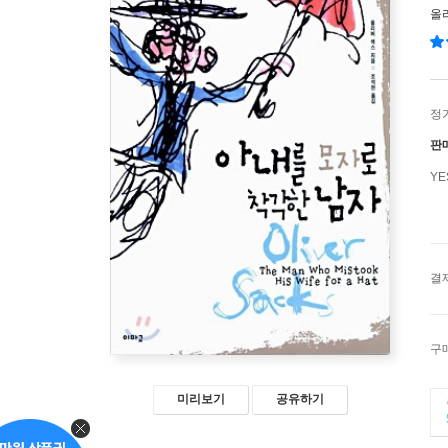
올
정
판
Y
결
구
미리보기
공유하기