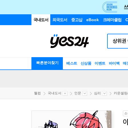
국내도서
외국도서
중고샵
eBook
크레마클럽
C
빠른분야찾기
베스트
신상품
이벤트
바이백
매
웰컴
국내도서
인문
심리
카운셀링/
소