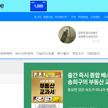
로그인
회원가입
마이페이지
카트
주문/배송
고객센터
Gl
름방학혜택
예사단독판매
이달의사은품
특가할인
추천도서
대량/법인