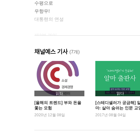
수평으로
우향우!
대통령의 연설
제2부 과잉
익살꾼 틱 레이
채널예스 기사
큐피드병
(7개)
정체성의 문제
예, 신부님, 예, 간호사님
투렛 증후군에 사로잡힌 여자
제3부 이행
읽다
읽다
회상
[올해의 트렌드] 부와 돈을
[스테디셀러가 궁금해] 
쫓는 모험
마: 살아 숨쉬는 인문 교
억누를 길 없는 향수
2020년 12월 08일
2017년 08월 04일
인도로 가는 길
내 안의 개
살인