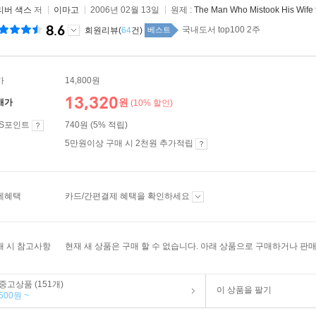
리버 색스
저
이마고
2006년 02월 13일
원제 :
The Man Who Mistook His Wife f
8.6
국내도서 top100 2주
회원리뷰(
64
건)
베스트
가
14,800원
13,320
원
매가
(10% 할인)
ES포인트
740원 (5% 적립)
5만원이상 구매 시 2천원 추가적립
제혜택
카드/간편결제 혜택을 확인하세요
매 시 참고사항
현재 새 상품은 구매 할 수 없습니다. 아래 상품으로 구매하거나 판매
중고상품 (151개)
이 상품을 팔기
500원 ~