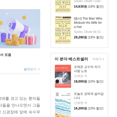
Clinical Tales
Sacks, Oliver / Davis, Jonathan
14,630
원
(18% 할인)
[원서] The Man Who
Mistook His Wife for
a Hat
Sacks, Oliver W./ Davis, Jonathan (NRT)
29,290
원
(18% 할인)
도서 모음
이 분야 베스트셀러
더보기
오제은 교수의 자기
펼쳐보기
사랑 노트
오제은 저
18,000
원
(10% 할인)
오늘도 강박과 살아갑
니다
장애를 겪고 있는 환자들
신재현 저
환자들을 만나오면서 그들
16,200
원
(10% 할인)
은 신경장애 앞에 속수무