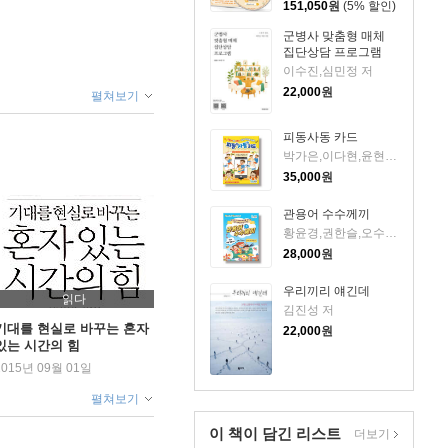
151,050
원
(5% 할인)
군병사 맞춤형 매체
집단상담 프로그램
이수진,심민정 저
22,000
원
펼쳐보기
피동사동 카드
박가은,이다현,윤현아,박민경,신상인 저
35,000
원
관용어 수수께끼
황윤경,권한슬,오수진 저
28,000
원
우리끼리 얘긴데
읽다
김진성 저
기대를 현실로 바꾸는 혼자
22,000
원
있는 시간의 힘
2015년 09월 01일
펼쳐보기
이 책이 담긴
리스트
더보기