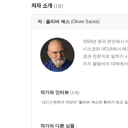
힐데가르트의 환영
저자 소개
(1명)
제4부 단순함의 세계
저 :
올리버 색스
(Oliver Sacks)
시인 리베커
살아 있는 사전
쌍둥이 형제
1933년 영국 런던에서
자폐증을 가진 예술가
시스코와 UCLA에서 레
경과 전문의로 일하기 시
역자후기
까지 컬럼비아 대학에서 
참고문헌
장별 참고문헌
작가와 인터뷰
(1개)
[읽다]
번역가 이민아 “올리버 색스의 환자가 되고 싶
작가의 다른 상품