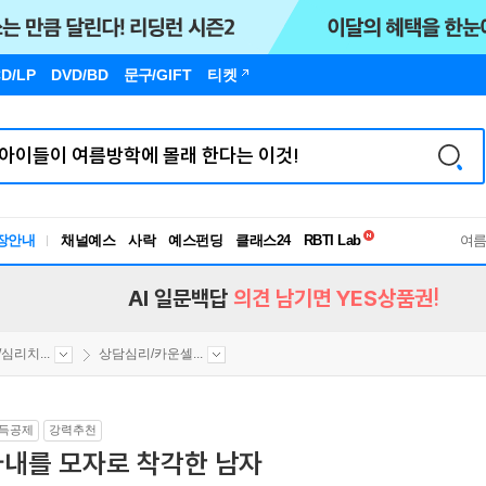
D/LP
DVD/BD
문구
/GIFT
티켓
독서유형검사
RBTI Lab
장안내
채널예스
사락
예스펀딩
클래스24
독서유형검사
여
AI 일문백답
의견 남기면 YES상품권!
심리치...
상담심리/카운셀...
득공제
강력추천
아내를 모자로 착각한 남자