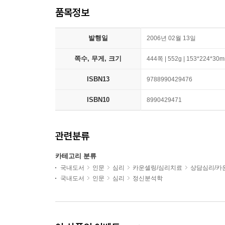
품목정보
발행일
2006년 02월 13일
쪽수, 무게, 크기
444쪽 | 552g | 153*224*30
ISBN13
9788990429476
ISBN10
8990429471
관련분류
카테고리 분류
국내도서
인문
심리
카운셀링/심리치료
상담심리/카
국내도서
인문
심리
정신분석학