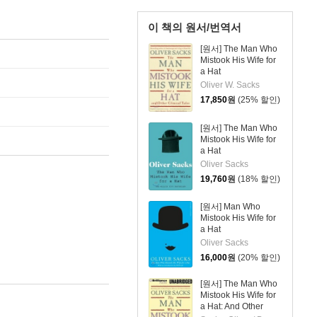
이 책의 원서/번역서
[원서] The Man Who
Mistook His Wife for
a Hat
Oliver W. Sacks
17,850
원
(25% 할인)
[원서] The Man Who
Mistook His Wife for
a Hat
Oliver Sacks
19,760
원
(18% 할인)
[원서] Man Who
Mistook His Wife for
a Hat
Oliver Sacks
16,000
원
(20% 할인)
[원서] The Man Who
Mistook His Wife for
a Hat: And Other