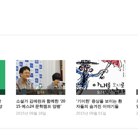
읽다
읽다
알
소설가 김애란과 함께한 ‘20
‘기이한' 증상을 보이는 환
양
15 예스24 문학캠프 양평’
자들의 숨겨진 이야기들
스케치
2015년 09월 18일
2015년 09월 01일