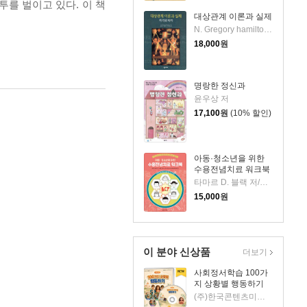
를 벌이고 있다. 이 책
대상관계 이론과 실제
N. Gregory hamilton 저/김진숙,김창대,이지연 공역
18,000
원
명랑한 정신과
윤우상 저
17,100
원
(10% 할인)
아동·청소년을 위한
수용전념치료 워크북
타마르 D. 블랙 저/송승훈,한송이,김나희,김민정,ACT인지행동치료연구회 역
15,000
원
이 분야 신상품
더보기
사회정서학습 100가
지 상황별 행동하기
(주)한국콘텐츠미디어 (부설)한국진로교육센터 저