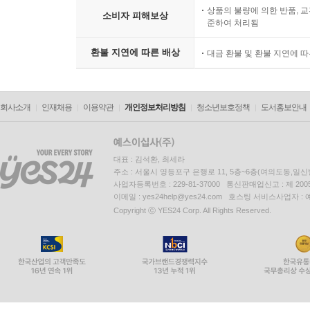
상품의 불량에 의한 반품, 교
소비자 피해보상
준하여 처리됨
환불 지연에 따른 배상
대금 환불 및 환불 지연에 
회사소개
인재채용
이용약관
개인정보처리방침
청소년보호정책
도서홍보안내
대표 : 김석환, 최세라
주소 : 서울시 영등포구 은행로 11, 5층~6층(여의도동,일신
사업자등록번호 : 229-81-37000 통신판매업신고 : 제 200
이메일 : yes24help@yes24.com 호스팅 서비스사업자 :
Copyright ⓒ YES24 Corp. All Rights Reserved.