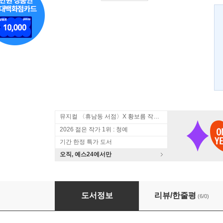
뮤지컬 〈휴남동 서점〉X 황보름 작가 북토크
2026 젊은 작가 1위 : 청예
기간 한정 특가 도서
오직, 예스24에서만
크림슨 리버 1
도서정보
리뷰/한줄평
(6/0)