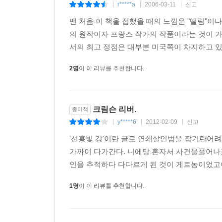
r*****a
2006-03-11
신고
|
|
|
맨 처음 이 책을 접했을 때의 느낌은 "떨림"이나
의 원작이자 프랑스 작가의 작품이라는 것이 가
서의 최고 정점은 대부분 미국쪽이 차지하고 있다
2명
이 이 리뷰를 추천합니다.
크림슨 리버.
종이책
y*****6
2012-02-09
신고
|
|
|
'선홍빛 강'이란 글로 연쇄살인범을 잡기란어
가까이 다가간다. 니에망 혼자서 사건을풀어나
인을 추적하다 다다르게 된 것이 게르농이었고
1명
이 이 리뷰를 추천합니다.