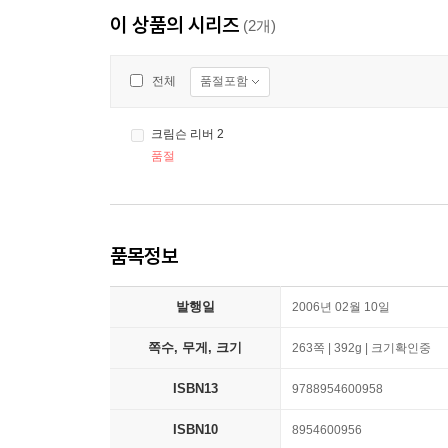
이 상품의 시리즈
(2개)
품절포함
전체
크림슨 리버 2
품절
품목정보
발행일
2006년 02월 10일
쪽수, 무게, 크기
263쪽 | 392g | 크기확인중
ISBN13
9788954600958
ISBN10
8954600956