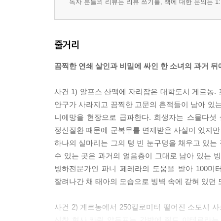
독자 분들의 리뷰는 리뷰 쓰기를, 책에 대한 문의는 1:
줄거리
끔찍한 연쇄 살인과 비밀에 싸인 한 소녀의 과거 뒤
사건 1) 알프스 산맥에 자리잡은 대학도시 게르농.
안구가 사라지고 끔찍한 고문의 흔적들이 남아 있는
니에망을 현장으로 급파한다. 희생자는 스물다섯 
정신질환 때문에 군복무를 면제받은 사실이 있지만 
하나의 실마리는 그의 텅 빈 눈구멍을 채우고 있는 
수 있는 곳은 과거의 얼음층이 그대로 남아 있는
빙하전문가인 파니 페레라의 도움을 받아 100미
잘려나간 채 태아의 모습으로 빙벽 속에 갇혀 있던
사건 2) 게르농에서 250킬로미터 떨어진 소도시
신참 형사 카림 압두프는 간밤에 쥐드 이테로라는