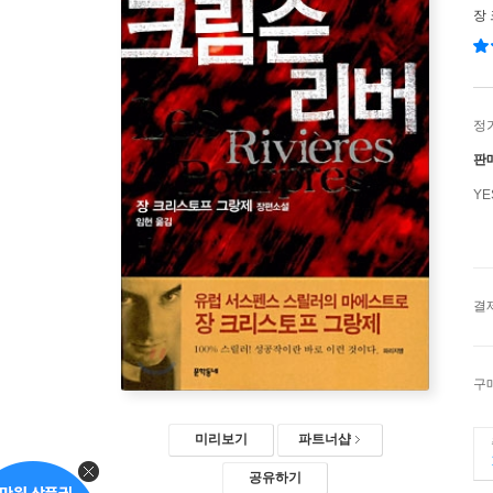
장
정
판
Y
결
구
미리보기
파트너샵
공유하기