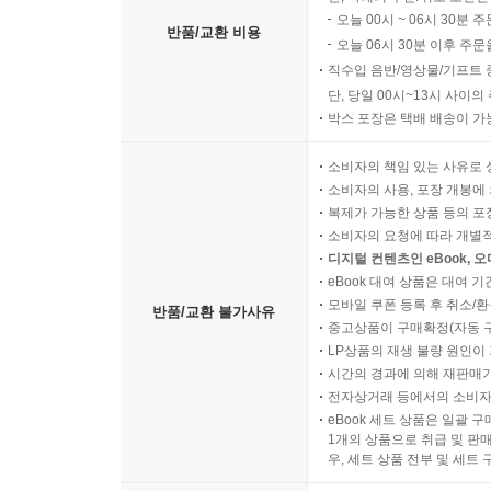
오늘 00시 ~ 06시 30분 
반품/교환 비용
오늘 06시 30분 이후 주문
직수입 음반/영상물/기프트 
단, 당일 00시~13시 사이
박스 포장은 택배 배송이 가
소비자의 책임 있는 사유로 
소비자의 사용, 포장 개봉에 
복제가 가능한 상품 등의 포장을 
소비자의 요청에 따라 개별
디지털 컨텐츠인 eBook, 
eBook 대여 상품은 대여 기
모바일 쿠폰 등록 후 취소/환
반품/교환 불가사유
중고상품이 구매확정(자동 
LP상품의 재생 불량 원인이 기
시간의 경과에 의해 재판매가
전자상거래 등에서의 소비자
eBook 세트 상품은 일괄 
1개의 상품으로 취급 및 판매
우, 세트 상품 전부 및 세트