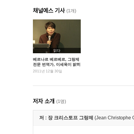
채널예스 기사
(1개)
읽다
베르나르 베르베르, 그랑제
전문 번역가, 이세욱이 밝히
는 번역의 비법?!
2011년 12월 30일
저자 소개
(1명)
저 :
장 크리스토프 그랑제
(Jean Christophe 