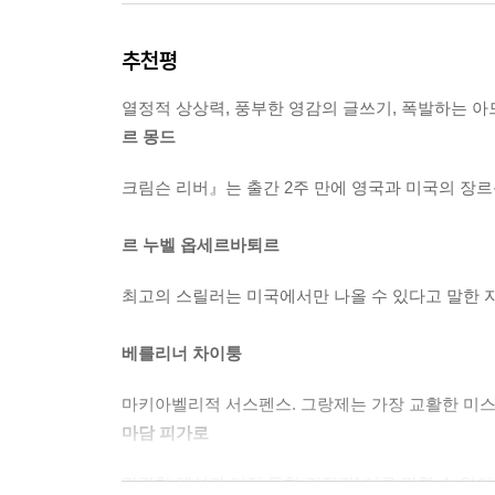
추천평
열정적 상상력, 풍부한 영감의 글쓰기, 폭발하는 
르 몽드
크림슨 리버』는 출간 2주 만에 영국과 미국의 장
르 누벨 옵세르바퇴르
최고의 스릴러는 미국에서만 나올 수 있다고 말한 자
베를리너 차이퉁
마키아벨리적 서스펜스. 그랑제는 가장 교활한 미스
마담 피가로
강렬한 액션과 터질 듯한 긴장감! 이루 말할 수 없이