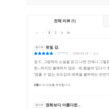
전체 리뷰
(6)
1
2
핏빛 강.
종이책
c******2
2006-03-19
신고
|
|
|
장 C. 그랑제의 소설을 읽고 나면 언제나 그렇
한...하지만 불쾌하지 않은 - 에 휩쓸려 있다
‘멈출 수 없는 속도감과 예측을 불허하는 반전’이
2명
이 이 리뷰를 추천합니다.
영화보다 아름다운...
종이책