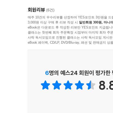
더 타임스
회원리뷰
(6건)
격렬한 고통과 전율을 즐기는 독자라면 주저 없이 이
매주 10건의 우수리뷰를 선정하여 YES포인트 3만원을 드
침묵』 이후 최고의 스릴러!
3,000원 이상 구매 후 리뷰 작성 시
일반회원 300원, 마니아
eBook은 다운로드 후 작성한 리뷰만 YES포인트 지급됩니
르 피가로
클래스는 첫번째 회차 주문확정 시점부터 마지막 회차 주문
사락 독서모임으로 진행된 클래스는 사락 독서모임 게시판
스티븐 킹과 제임스 엘로이를 단숨에 제압하는 소설
eBook 페이백, CD/LP, DVD/Blu-ray, 패션 및 판매금
코스모폴리탄
그랑제는 유럽 서스펜스의 수준을 한 단계 끌어올렸
함부르크 아벤트블라트
6
명의 예스24 회원이 평가한
정교하고 완벽하게 세공된 소설. 장 크리스토프 그랑
8.
레스트레소