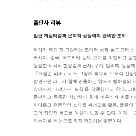
것은 쥐드의 초상화 한 점뿐. 카림은 초등학교에
통해 약 15년 전 한 수녀 가 쥐드의 학급사진
출판사 리뷰
만나러 간다. 수녀는 15년 전 한 여자가 자신을 
그리고 그 여자는 자신의 아이가 악마들에게 쫓기
일급 저널리즘과 문학적 상상력의 완벽한 조화
말했다고 한다. 쥐드의 과거 행적을 좇던 카림은
처참하게 사망했다는 사실을 알아내는데……
작가가 되기 전 그랑제는 로이터 상과 월드 프레스 
러시아, 중국, 아프리카 등의 오지를 여행하고 탐험
동일한 수법으로 자행되는 잔혹한 연쇄살인과 의문
생생한 시각적 현장감과 군사, 무기, 법의학, 동물
완벽한 인간’을 향한 광기에 사로잡힌 한 폐쇄적 
『크림슨 리버』에도 그랑제 특유의 르포적 전문성
단초는 작품의 제목에 숨어 있다. 선홍빛 강……
발견자인 파니가 함께 연출하는 알프스 빙하봉의 크
깊이까지 내려가는 ‘모험’을 감행했다고 한다. 
풍부하고 독특한 상상력이 한데 어우러져 만들어낸
까다롭고 전문적인 소재를 복선으로 활용, 플롯의
그의 장인적 풍모를 여실히 느낄 수 있다. 이제 『
하는지를 두 눈으로 직접 확인하는 일뿐이다.