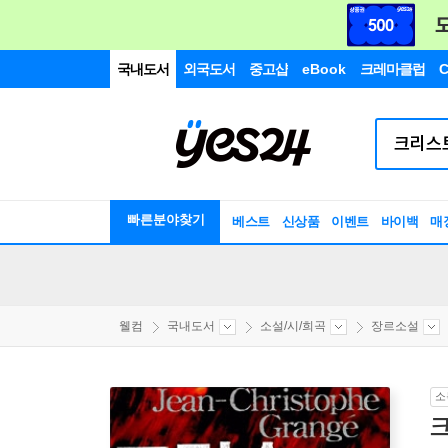
국내도서
외국도서
중고샵
eBook
크레마클럽
C
빠른분야찾기
베스트
신상품
이벤트
바이백
매
웰컴
국내도서
소설/시/희곡
장르소설
소
크