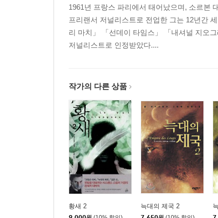
1961년 프랑스 파리에서 태어났으며, 소르본
프리랜서 저널리스트로 전업한 그는 12년간 세
리 마치」 「선데이 타임스」 「내셔널 지오그래
저널리스트로 인정받았다....
작가의 다른 상품
황새 2
늑대의 제국 2
늑
9,000
원
(10% 할인)
7,650
원
(10% 할인)
7