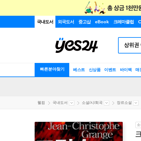
국내도서
외국도서
중고샵
eBook
크레마클럽
C
빠른분야찾기
베스트
신상품
이벤트
바이백
매
웰컴
국내도서
소설/시/희곡
장르소설
소
크