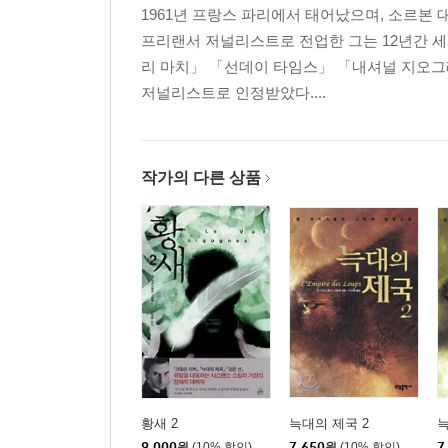
1961년 프랑스 파리에서 태어났으며, 소르본
프리랜서 저널리스트로 전업한 그는 12년간 세
리 마치」 「선데이 타임스」 「내셔널 지오그래
저널리스트로 인정받았다....
작가의 다른 상품
황새 2
늑대의 제국 2
늑
9,000
원
(10% 할인)
7,650
원
(10% 할인)
7