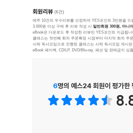
더 타임스
회원리뷰
(6건)
격렬한 고통과 전율을 즐기는 독자라면 주저 없이 이
매주 10건의 우수리뷰를 선정하여 YES포인트 3만원을 드
침묵』 이후 최고의 스릴러!
3,000원 이상 구매 후 리뷰 작성 시
일반회원 300원, 마니아
eBook은 다운로드 후 작성한 리뷰만 YES포인트 지급됩니
르 피가로
클래스는 첫번째 회차 주문확정 시점부터 마지막 회차 주문
사락 독서모임으로 진행된 클래스는 사락 독서모임 게시판
스티븐 킹과 제임스 엘로이를 단숨에 제압하는 소설
eBook 페이백, CD/LP, DVD/Blu-ray, 패션 및 판매금
코스모폴리탄
그랑제는 유럽 서스펜스의 수준을 한 단계 끌어올렸
함부르크 아벤트블라트
6
명의 예스24 회원이 평가한
정교하고 완벽하게 세공된 소설. 장 크리스토프 그랑
8.
레스트레소