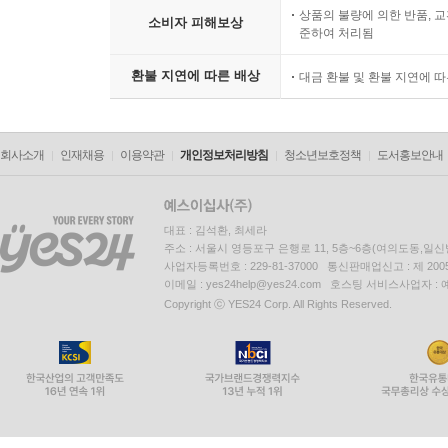
상품의 불량에 의한 반품, 교
소비자 피해보상
준하여 처리됨
환불 지연에 따른 배상
대금 환불 및 환불 지연에 
회사소개
인재채용
이용약관
개인정보처리방침
청소년보호정책
도서홍보안내
대표 : 김석환, 최세라
주소 : 서울시 영등포구 은행로 11, 5층~6층(여의도동,일신
사업자등록번호 : 229-81-37000 통신판매업신고 : 제 200
이메일 : yes24help@yes24.com 호스팅 서비스사업자 :
Copyright ⓒ YES24 Corp. All Rights Reserved.