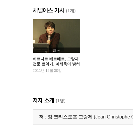
채널예스 기사
(1개)
읽다
베르나르 베르베르, 그랑제
전문 번역가, 이세욱이 밝히
는 번역의 비법?!
2011년 12월 30일
저자 소개
(1명)
저 :
장 크리스토프 그랑제
(Jean Christophe 