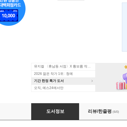
뮤지컬 〈휴남동 서점〉X 황보름 작가 북토크
2026 젊은 작가 1위 : 청예
기간 한정 특가 도서
오직, 예스24에서만
크림슨 리버 1
도서정보
리뷰/한줄평
(6/0)