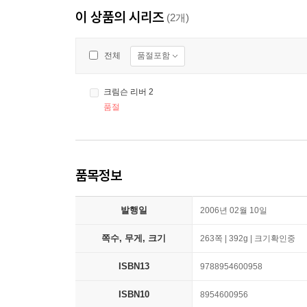
이 상품의 시리즈
(2개)
품절포함
전체
크림슨 리버 2
품절
품목정보
발행일
2006년 02월 10일
쪽수, 무게, 크기
263쪽 | 392g | 크기확인중
ISBN13
9788954600958
ISBN10
8954600956