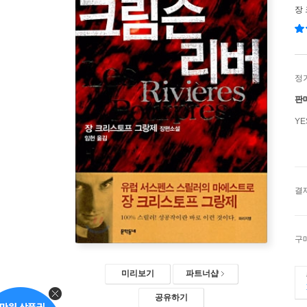
장
정
판
Y
결
구
미리보기
파트너샵
공유하기