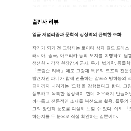
것은 쥐드의 초상화 한 점뿐. 카림은 초등학교에
통해 약 15년 전 한 수녀 가 쥐드의 학급사진
출판사 리뷰
만나러 간다. 수녀는 15년 전 한 여자가 자신을 
그리고 그 여자는 자신의 아이가 악마들에게 쫓기
일급 저널리즘과 문학적 상상력의 완벽한 조화
말했다고 한다. 쥐드의 과거 행적을 좇던 카림은
처참하게 사망했다는 사실을 알아내는데……
작가가 되기 전 그랑제는 로이터 상과 월드 프레스 
러시아, 중국, 아프리카 등의 오지를 여행하고 탐험
동일한 수법으로 자행되는 잔혹한 연쇄살인과 의문
생생한 시각적 현장감과 군사, 무기, 법의학, 동물
완벽한 인간’을 향한 광기에 사로잡힌 한 폐쇄적 
『크림슨 리버』에도 그랑제 특유의 르포적 전문성
단초는 작품의 제목에 숨어 있다. 선홍빛 강……
발견자인 파니가 함께 연출하는 알프스 빙하봉의 크
깊이까지 내려가는 ‘모험’을 감행했다고 한다. 
풍부하고 독특한 상상력이 한데 어우러져 만들어낸
까다롭고 전문적인 소재를 복선으로 활용, 플롯의
그의 장인적 풍모를 여실히 느낄 수 있다. 이제 『
하는지를 두 눈으로 직접 확인하는 일뿐이다.