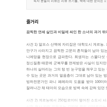
독자 분들의 리뷰는 리뷰 쓰기를, 책에 대한 문의는 1:
줄거리
끔찍한 연쇄 살인과 비밀에 싸인 한 소녀의 과거 뒤
사건 1) 알프스 산맥에 자리잡은 대학도시 게르농.
안구가 사라지고 끔찍한 고문의 흔적들이 남아 있는
니에망을 현장으로 급파한다. 희생자는 스물다섯 
정신질환 때문에 군복무를 면제받은 사실이 있지만 
하나의 실마리는 그의 텅 빈 눈구멍을 채우고 있는 
수 있는 곳은 과거의 얼음층이 그대로 남아 있는
빙하전문가인 파니 페레라의 도움을 받아 100미
잘려나간 채 태아의 모습으로 빙벽 속에 갇혀 있던
사건 2) 게르농에서 250킬로미터 떨어진 소도시
신참 형사 카림 압두프는 간밤에 쥐드 이테로라는