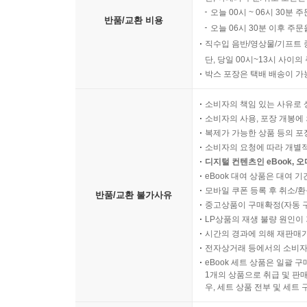
오늘 00시 ~ 06시 30분 
반품/교환 비용
오늘 06시 30분 이후 주문
직수입 음반/영상물/기프트 
단, 당일 00시~13시 사이
박스 포장은 택배 배송이 가
소비자의 책임 있는 사유로 
소비자의 사용, 포장 개봉에 
복제가 가능한 상품 등의 포장을 
소비자의 요청에 따라 개별
디지털 컨텐츠인 eBook, 
eBook 대여 상품은 대여 기
모바일 쿠폰 등록 후 취소/환
반품/교환 불가사유
중고상품이 구매확정(자동 
LP상품의 재생 불량 원인이 기
시간의 경과에 의해 재판매가
전자상거래 등에서의 소비자
eBook 세트 상품은 일괄 
1개의 상품으로 취급 및 판매
우, 세트 상품 전부 및 세트