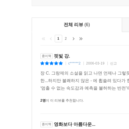
전체 리뷰
(6)
1
2
핏빛 강.
종이책
c******2
2006-03-19
신고
|
|
|
장 C. 그랑제의 소설을 읽고 나면 언제나 그렇
한...하지만 불쾌하지 않은 - 에 휩쓸려 있다
‘멈출 수 없는 속도감과 예측을 불허하는 반전’이
2명
이 이 리뷰를 추천합니다.
영화보다 아름다운...
종이책