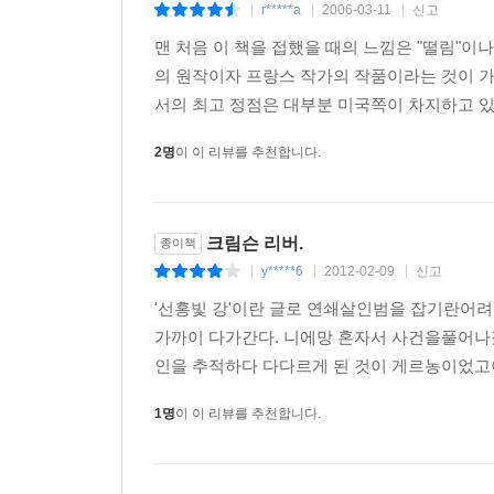
r*****a
2006-03-11
신고
|
|
|
맨 처음 이 책을 접했을 때의 느낌은 "떨림"이나
의 원작이자 프랑스 작가의 작품이라는 것이 가
서의 최고 정점은 대부분 미국쪽이 차지하고 있다
2명
이 이 리뷰를 추천합니다.
크림슨 리버.
종이책
y*****6
2012-02-09
신고
|
|
|
'선홍빛 강'이란 글로 연쇄살인범을 잡기란어
가까이 다가간다. 니에망 혼자서 사건을풀어나
인을 추적하다 다다르게 된 것이 게르농이었고
1명
이 이 리뷰를 추천합니다.