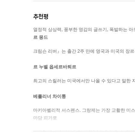
추천평
열정적 상상력, 풍부한 영감의 글쓰기, 폭발하는 
르 몽드
크림슨 리버』는 출간 2주 만에 영국과 미국의 장
르 누벨 옵세르바퇴르
최고의 스릴러는 미국에서만 나올 수 있다고 말한 자
베를리너 차이퉁
마키아벨리적 서스펜스. 그랑제는 가장 교활한 미스
마담 피가로
강렬한 액션과 터질 듯한 긴장감! 이루 말할 수 없이