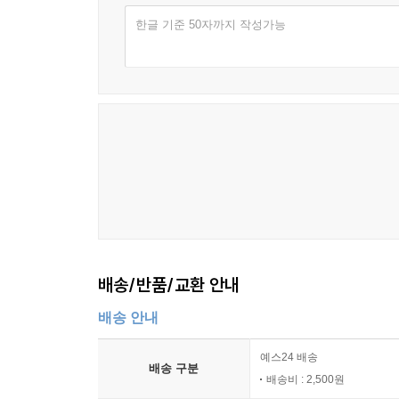
소설에 10년 세월을 투자한 작가는 수수께끼
한글 기준 50자까지 작성가능
안티미스터리를 창작해낸다.
이야기는 1954년 12월 10일 시작된다. 그 
사건들이 시사일간지 형식으로 채색되어 있고, 이야
그러나 나카이는 이 모든 세속 사건들을 서정시로
집착하는 작가의 정신이 사회파 추리소설로 기울지
때문이다.
작가는 이 소설에서 사회에 반항하는 목소리도 여기저
소리를 내더라도 나카이의 너무나 도시적인 성향 
유혹을 시작해 초조하게 만들고 속이며 고꾸라뜨린다
어떤 부문에도 딱 들어맞지 않는 문제작을 창조해 내
배송/반품/교환 안내
『허무에의 제물』의 마력
에피소드들이나 막간극의 감칠맛과 농밀함에서 이 
배송 안내
책장을 덮어버리고 두 번 다시 펼쳐보지 않은 채 
것이 바로 『허무에의 제물』이라는 안티미스터리라 
예스24 배송
배송 구분
끝까지 다 읽고 범인과 동기가 완전히 밝혀져도 여
배송비 : 2,500원
찾아 자꾸 되풀이해 읽는다. 일반적으로 뛰어난 추