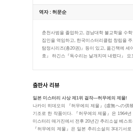
역자 : 허문순
춘천사범을 졸업하고, 경남대학 불교학을 수학했
집인을 역임하고, 한국미스터리클럽 창립을 
탐정시리즈(총20권)』등이 있고, 옮긴책에
호』 하긴스『독수리는 날개치며 내렸다』 요꼬
출판사 리뷰
일본 미스터리 사상 제1위 걸작―허무에의 제물!
나카이 히데오의 『허무에의 제물』(虛無への供物)
기조로 한 작품이다. 『허무에의 제물』은 196
미스터리 매거진에서 전후 20년간 추리소설 베스트
『허무에의 제물』은 일본 추리소설의 3대기서로