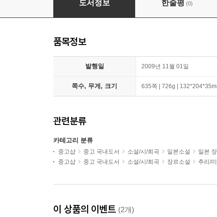
도서정보
한줄평
(0)
품목정보
발행일
2009년 11월 01일
쪽수, 무게, 크기
635쪽 | 726g | 132*204*35
관련분류
카테고리 분류
중고샵
중고 국내도서
소설/시/희곡
일본소설
일본 
중고샵
중고 국내도서
소설/시/희곡
장르소설
추리/
이 상품의 이벤트
(2개)