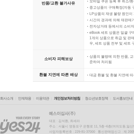
모바일 쿠폰 등록 후 취소/환
반품/교환 불가사유
중고상품이 구매확정(자동 
LP상품의 재생 불량 원인이 기
시간의 경과에 의해 재판매가
전자상거래 등에서의 소비자
eBook 세트 상품은 일괄 
1개의 상품으로 취급 및 판매
우, 세트 상품 전부 및 세트
상품의 불량에 의한 반품, 교
소비자 피해보상
준하여 처리됨
환불 지연에 따른 배상
대금 환불 및 환불 지연에 
회사소개
인재채용
이용약관
개인정보처리방침
청소년보호정책
도서홍보안내
대표 : 김석환, 최세라
주소 : 서울시 영등포구 은행로 11, 5층~6층(여의도동,일신
사업자등록번호 : 229-81-37000 통신판매업신고 : 제 200