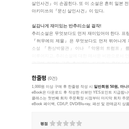
살인사건』이 손꼽힌다. 또 이 소설은 흔히 일본 
아키미쓰의『문신 살인사건』이 있다.
실감나게 재미있는 반추리소설 걸작!
추리소설은 무엇보다도 먼저 재미있어야 한다. 프랑
『허무에의 제물』은 무엇보다도 먼저 뛰어나게 재
소설 『환상박물관』이나 『악몽의 트럼프』를 
이루어지고, 추리소설에 대한 매서운 비판으로서 
곳곳에 전개된 극중 추리게임, 도지로가 죽던 날 밤
이야기, 아사쿠사와 우에노 일대를 실감나게 묘사한
한줄평
과연 작가가 10년을 투자한 만큼 독자를 끌어들이는
(0건)
작가라는 본령을 충분히 발휘한 쾌조의 말투가,
1,000원 이상 구매 후 한줄평 작성 시
일반회원 50원, 마니
eBook은 다운로드 후 작성한 리뷰만 YES포인트 지급됩니
10년이 걸리고, 발표 후 또 10년이 지난 『허무에
클래스는 첫번째 회차 주문확정 시점부터 마지막 회차 주문
eBook 페이백, CD/LP, DVD/Blu-ray, 패션 및 판매금
도시적인 이단작―허무에의 제물!
1954년 도야마루 전복사건이 일어난다. 이듬해 이
히데오라는 거목이 10년간 도야마루사건을 취재·
평점