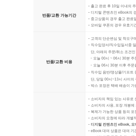
출고 완료 후 10일 이내의 
디지털 콘텐츠인 eBook의 
반품/교환 가능기간
중고상품의 경우 출고 완료일
모바일 쿠폰의 경우 유효기간(
고객의 단순변심 및 착오구
직수입양서/직수입일서중 일
단, 아래의 주문/취소 조건인
오늘 00시 ~ 06시 30분 
반품/교환 비용
오늘 06시 30분 이후 주문
직수입 음반/영상물/기프트 
단, 당일 00시~13시 사이
박스 포장은 택배 배송이 가
소비자의 책임 있는 사유로 
소비자의 사용, 포장 개봉에 
복제가 가능한 상품 등의 포장을 
소비자의 요청에 따라 개별
디지털 컨텐츠인 eBook, 
eBook 대여 상품은 대여 기