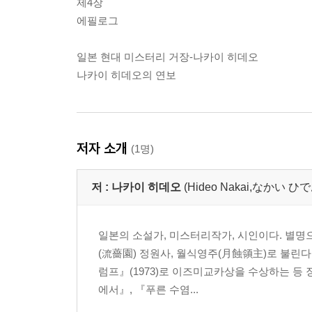
제4장
에필로그
일본 현대 미스터리 거장-나카이 히데오
나카이 히데오의 연보
저자 소개
(1명)
저 :
나카이 히데오
(Hideo Nakai,なかい ひ
일본의 소설가, 미스터리작가, 시인이다. 별명으
(流薔園) 정원사, 월식영주(月蝕領主)로 불린다
럼프』(1973)로 이즈미교카상을 수상하는 등
에서』, 『푸른 수염...