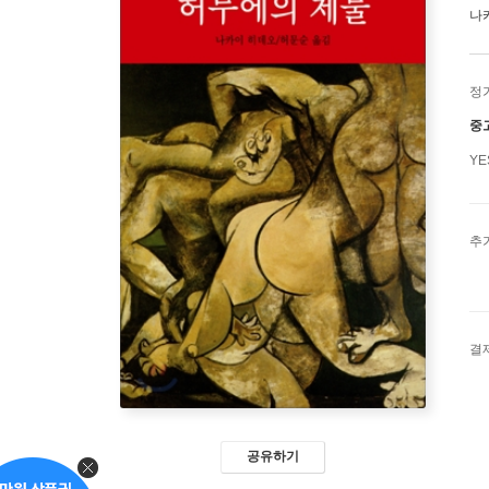
나
정
중
Y
추
결
공유하기