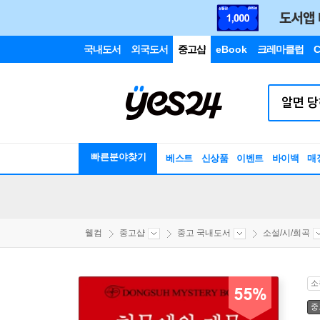
국내도서
외국도서
중고샵
eBook
크레마클럽
C
빠른분야찾기
베스트
신상품
이벤트
바이백
매
웰컴
중고샵
중고 국내도서
소설/시/희곡
소
55%
중