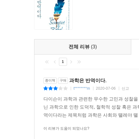
물리학자들의 이야기는 다이슨의 상상력과 추억담이
로버트 오펜하이머의 가려졌던 성과와 인간적인 면
4부는 성찰하는 과학자로서 현재와 미래세계에 
초자연현상 문제에 대한 명쾌한 시각과 미래과학에 대
전체 리뷰
(3)
과학사를 바꿔놓은 위대한 과학자들, 그들은 모두 
다이슨은 ‘결코 틀리지 않는다면 과학이 무슨 
1
상상력의 산물이라는 것이다. 과학은 어떤 철학적
자유롭게 해준다. 그런 면에서 반역의 선봉에 선 
그들은 독창적이고 유쾌하며 용기, 이타심, 도전
과학은 반역이다.
종이책
구매
제기한 토머스 골드(1부 3장), 핵무기 개발에 손을
t********m
2020-07-06
신고
|
|
|
거절한 노버트 위너(3부 9장)가 그러했다. 분자
다이슨이 과학과 관련한 무수한 고민과 성찰을 
제시했고(4부 1장), 고드프리 해럴드 하디하디는
닌 과학으로 인한 도덕적, 철학적 성찰 혹은 
안드레이 사하로프는 16·17세기의 조르다노 브
역이다라는 제목처럼 과학은 사회와 뗄레야 뗄 
전통을 잇는 과학자였다(1부 1장). 리처드 파인만
(3부 10장).
이 리뷰가 도움이 되었나요?
이들은 모두 하나의 관점에 얽매이지 않고 자유롭게