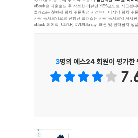
생태계 파괴와 사회적 불평등을 야기하는지를 보
eBook은 다운로드 후 작성한 리뷰만 YES포인트 지급됩니
반역의 선봉에 선 과학자들이 이성과 상상력으로 최
클래스는 첫번째 회차 주문확정 시점부터 마지막 회차 주문
사락 독서모임으로 진행된 클래스는 사락 독서모임 게시판
그는 자신의 생생한 경험담을 풀어놓으며 놀라운 
eBook 페이백, CD/LP, DVD/Blu-ray, 패션 및 판매금
주류와 첨예하게 부딪쳤던 논쟁의 쟁점들을 보면서 학
생태계와 지구의 멸종, 종교와 민족분쟁 같은 광
조건에 깊이 천착해온 다이슨은 이 책에서도 환원주
사회적인 문제들을 간과하지 않는다. 그는 인간의
3
명의 예스24 회원이 평가한
유전공학·우주식민화 같은 과학의 미래를 예견하며
7.
▼ 책의 내용
1부는 과학과 기술로 야기된 윤리적 문제와 불평등
현안들을 다룬다. 2부는 과학과 전쟁의 긴밀한 관
촉구한다.
3부에서는 20세기부터 현재까지의 과학사를 훑
바꿔놓은 물리학과 수학분야의 대표적인 논쟁뿐만
들려준다. 물리학뿐만 아니라 연금술과 신학 그리
위업을 이뤄놓고 말년에는 환원주의 철학에 사