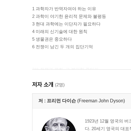
1 과학자가 반역자여야 하는 이유
2 과학이 야기한 윤리적 문제와 불평등
3 현대 과학에는 이단자가 필요하다
4 미래의 신기술에 대한 원칙
5 생물권은 중요하다
6 전쟁이 남긴 두 개의 집단기억
2부 전쟁과 평화, 그 불안한 줄타기
저자 소개
1 묵시록적 경고와 국가주의
(2명)
2 파괴를 숭배한 군인정신의 딜레마
3 러시아인들에게 새겨진 전쟁의 상흔
저 :
프리먼 다이슨
(Freeman John Dyson)
4 정치강령으로서 평화주의가 나아갈 길
5 전쟁금지와 핵금지
1923년 12월 영국의
6 과학자가 가져야 할 국제평화의 책임
다. 20세기 영국의 대
7 누구를 위한 전쟁이었나