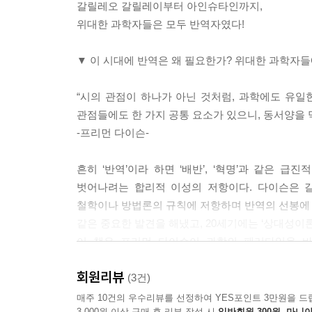
갈릴레오 갈릴레이부터 아인슈타인까지,
위대한 과학자들은 모두 반역자였다!
▼ 이 시대에 반역은 왜 필요한가? 위대한 과학자들
“시의 관점이 하나가 아닌 것처럼, 과학에도 유일
관점들에도 한 가지 공통 요소가 있으니, 동서양을 막
-프리먼 다이슨-
흔히 ‘반역’이라 하면 ‘배반’, ‘혁명’과 같은
벗어나려는 합리적 이성의 저항이다. 다이슨은 
철학이나 방법론의 규칙에 저항하며 반역의 선봉에 섰
같은 중요한 발견을 해냈고, 20세기에는 ‘상대성이론
이 책은 프리먼 다이슨이 과학의 패러다임을 바꿨
과학에세이다. 《뉴욕 리뷰 오브 북스》에 기고했던
회원리뷰
올해 92세인 다이슨은 과학과 사회에 대한 깊이 
(3건)
화해의 시대를 거쳐 21세기의 물질적 번영의 시
매주 10건의 우수리뷰를 선정하여 YES포인트 3만원을 드
3,000원 이상 구매 후 리뷰 작성 시
일반회원 300원, 마니아