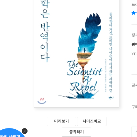
프
정
판
Y
결
구
미리보기
사이즈비교
공유하기