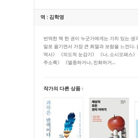
1 세상, 육체 그리고 악마
역 :
김학영
2 과학과 종교의 문제
3 파인만을 기리며
4 초자연현상과 과학적 방법의 연관성
번역한 책 한 권이 누군가에게는 가치 있는 생
5 여러 개의 세상, 다중우주론
말로 옮기면서 가장 큰 희열과 보람을 느낀다.
6 종교, 어떻게 바라볼 것인가
역사》 《의도적 눈감기》 《나, 소시오패스》
주소록》 《멸종하거나, 진화하거...
· 주
· 참고문헌
작가의 다른 상품