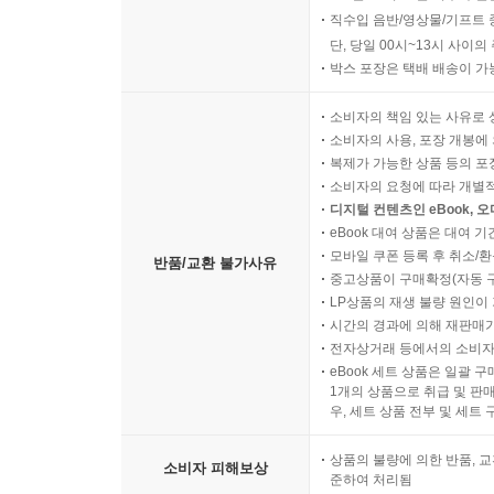
직수입 음반/영상물/기프트 
단, 당일 00시~13시 사이
박스 포장은 택배 배송이 가
소비자의 책임 있는 사유로 
소비자의 사용, 포장 개봉에 
복제가 가능한 상품 등의 포장을 
소비자의 요청에 따라 개별
디지털 컨텐츠인 eBook, 
eBook 대여 상품은 대여 기
모바일 쿠폰 등록 후 취소/환
반품/교환 불가사유
중고상품이 구매확정(자동 
LP상품의 재생 불량 원인이 기
시간의 경과에 의해 재판매가
전자상거래 등에서의 소비자
eBook 세트 상품은 일괄 
1개의 상품으로 취급 및 판매
우, 세트 상품 전부 및 세트
상품의 불량에 의한 반품, 교
소비자 피해보상
준하여 처리됨