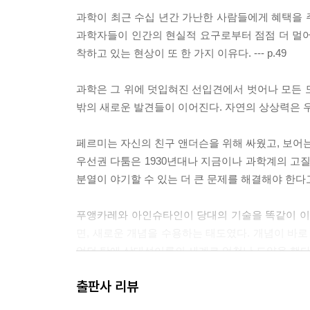
과학이 최근 수십 년간 가난한 사람들에게 혜택을 
과학자들이 인간의 현실적 요구로부터 점점 더 멀어
착하고 있는 현상이 또 한 가지 이유다. --- p.49
과학은 그 위에 덧입혀진 선입견에서 벗어나 모든 도
밖의 새로운 발견들이 이어진다. 자연의 상상력은 우리
페르미는 자신의 친구 앤더슨을 위해 싸웠고, 보어는
우선권 다툼은 1930년대나 지금이나 과학계의 고질
분열이 야기할 수 있는 더 큰 문제를 해결해야 한다고 
푸앵카레와 아인슈타인이 당대의 기술을 똑같이 이해
면, 새로운 개념을 수용하는 태도였다. 개념이 바
었던 탓에 상대성이론의 세계로 엄청난 도약을 했다
--- p.258
출판사 리뷰