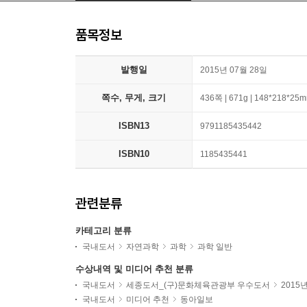
품목정보
발행일
2015년 07월 28일
쪽수, 무게, 크기
436쪽 | 671g | 148*218*25
ISBN13
9791185435442
ISBN10
1185435441
관련분류
카테고리 분류
국내도서
자연과학
과학
과학 일반
수상내역 및 미디어 추천 분류
국내도서
세종도서_(구)문화체육관광부 우수도서
2015
국내도서
미디어 추천
동아일보