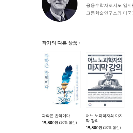
응용수학자로서도 입지를
고등학술연구소와 미국과
3부 과학의 역사와 과학자들
1 20세기의 물리학자와 수학자
작가의 다른 상품
2 에드워드 텔러에 대한 재발견
3 아마추어 과학자들에게 박수를
4 입체적으로 바라본 뉴턴의 삶
5 아인슈타인과 푸앵카레
6 두 개의 세상, 고전역학과 양자역학
7 오펜하이머, 그는 누구인가
8 20세기 핵물리학이 걸어온 길
9 천재였던 노버트 위너의 삶과 비극
10 대중이 열광했던 물리학자, 리처드 파인만
과학은 반역이다
어느 노과학자의 마지
막 강의
19,800
원
(10% 할인)
19,800
원
(10% 할인)
4부 개인적이고 철학적인 소회