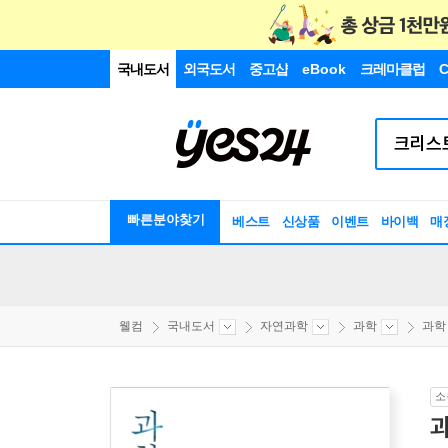
국내도서
외국도서
중고샵
eBook
크레마클럽
C
빠른분야찾기
베스트
신상품
이벤트
바이백
매
웰컴
국내도서
자연과학
과학
과학
소