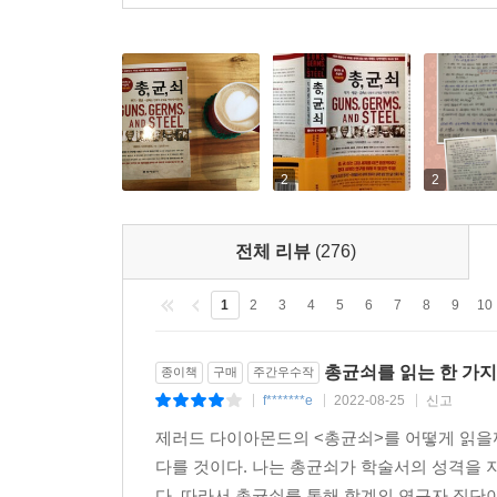
2
2
전체 리뷰
(276)
1
2
3
4
5
6
7
8
9
10
총균쇠를 읽는 한 가지
종이책
구매
주간우수작
f*******e
2022-08-25
신고
|
|
|
제러드 다이아몬드의 <총균쇠>를 어떻게 읽을까
다를 것이다. 나는 총균쇠가 학술서의 성격을
다. 따라서 총균쇠를 통해 학계의 연구자 집단이