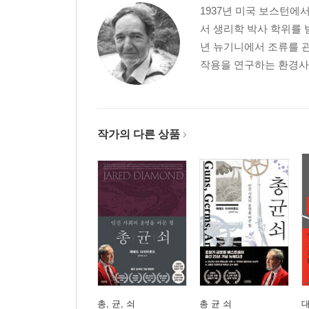
제15장 대륙간 불균형 이론과 원주민들이 낙후된 
1937년 미국 보스턴
제16장 동아시아의 운명과 중국 문화의 확산
서 생리학 박사 학위를 
제17장 동아시아와 태평양 민족의 충돌
년 뉴기니에서 조류를 
제18장 남북아메리카가 유라시아보다 낙후됐던 원
작용을 연구하는 환경사(
제19장 아프리카는 왜 흑인의 천지가 됐는가
에필로그/ 과학으로서의 인류사의 미래
작가의 다른 상품
특별 증보면
추가 논문/ 일본인은 어디에서 왔는가
2003 후기/ 『총, 균, 쇠』 그 후의 이야기
참고문헌
찾아보기
총, 균, 쇠
총 균 쇠
대