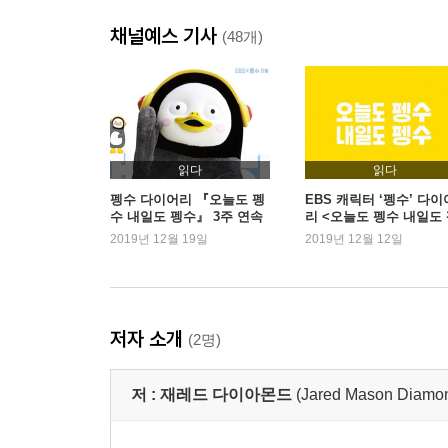
제4장 식량 생산의 기원
채널예스 기사
제5장 인류 역사가 갈라놓은 유산자와 무산자
(48개)
제6장 식량 생산민과 수렵 채집민의 경쟁력 차이
제7장 야생 먹거리의 작물화
제8장 작물화하는 데 적합한 식물의 식별과 성패의
제9장 선택된 가속화와 ‘안나 카레니나의 법칙’
제10장 대륙의 축으로 돈 역사의 수레바퀴
읽다
읽다
펭수 다이어리 『오늘도 펭
EBS 캐릭터 ‘펭수’ 다이
수 내일도 펭수』 3주 연속
리 <오늘도 펭수 내일도
제3부 지배하는 문명, 지배받는 문명
1위
수> 1위
2019년 12월 19일
2019년 12월 12일
제11장 가축의 치명적 대가, 세균이 준 사악한 선물
제12장 식량 생산 창시와 문자 고안과의 밀접한 연
제13장 발명은 필요의 어머니
저자 소개
(2명)
제14장 평등주의부터 도둑 정치까지
저 :
재레드 다이아몬드
(Jared Mason Diamo
제4부 인류사의 발전적 연구 과제와 방향