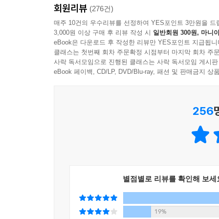
회원리뷰
서로 다른 길을 걷기 시작했다. 비옥한 초승달 지대
(276건)
작물화한 사실은 그 지역 민족들이 다른 민족들보다 
매주 10건의 우수리뷰를 선정하여 YES포인트 3만원을 드
3,000원 이상 구매 후 리뷰 작성 시
일반회원 300원, 마니아
된 농작물과 가축들은 특정 지역에서만 작물화·가축
eBook은 다운로드 후 작성한 리뷰만 YES포인트 지급됩니
클래스는 첫번째 회차 주문확정 시점부터 마지막 회차 주문
- 총기와 병균과 금속이 역사에 미친 엄청난 영향
사락 독서모임으로 진행된 클래스는 사락 독서모임 게시판
eBook 페이백, CD/LP, DVD/Blu-ray, 패션 및 판매금
일단 수렵 채집 단계를 넘어서 농경을 하게 된 
있었다. 그러한 사회들은 질병과 무기의 도움으로 다
256
유럽인이 자행한 비유럽인 정복은 이러한 과정을 극
유럽인이 아메리카 대륙에 들어간 후 질병과 전쟁으로
정치적으로 지배하고 있으며, 앞으로 이러한 상황이
* 특별 증보면 「일본인은 어디에서 왔는가」 추가 
별점별로 리뷰를 확인해 보세
“일본인은 누구이며, 언제 어디에서 일본으로 건너
재레드 다이아몬드는 이번 『총, 균, 쇠』의 증보된
19%