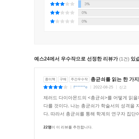
세 가지로 나뉜다. 고대 일본의 조몬인이 진화했
3%
주장, 한국에서의 이주는 인정하지만 그것은 소규
0%
이주가 분명 현대 일본인에게 막대한 영향을 미쳤다
0%
그 첫 번째 근거는 유전자 분석이다. 현대 일본인
번째 근거는 언어다. 사실 일본어와 한국어는 큰 
현대 한국어는 신라어에서 비롯됐다는 사실에 주
예스24에서 우수작으로 선정한 리뷰가
(1건)
있습
한국어는 현재보다 훨씬 다양했으며, 일부 전해지는
결국 이러한 모든 사실에 비춰볼 때 한국과 일본
총균쇠를 읽는 한 가지
종이책
구매
주간우수작
쌓았던 것과 같은 유대를 재발견할 때 비로소 찾을 
f*******e
2022-08-25
신고
|
|
|
제러드 다이아몬드의 <총균쇠>를 어떻게 읽을까
다를 것이다. 나는 총균쇠가 학술서의 성격을
다. 따라서 총균쇠를 통해 학계의 연구자 집단이
22명
이 이 리뷰를 추천합니다.