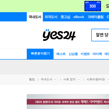
국내도서
외국도서
중고샵
eBook
크레마클럽
C
빠른분야찾기
베스트
신상품
이벤트
바이백
매
웰컴
국내도서
사회 정치
사회비평/비판