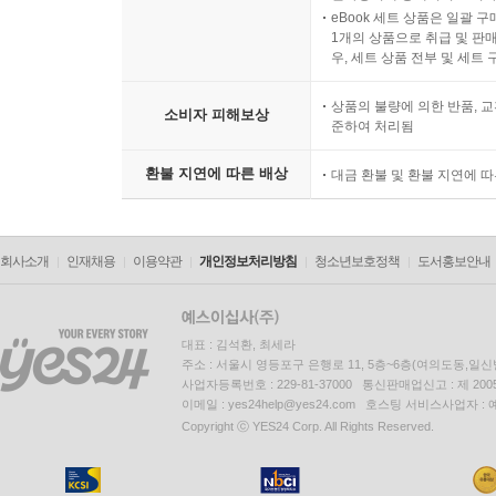
eBook 세트 상품은 일괄 
1개의 상품으로 취급 및 판매
우, 세트 상품 전부 및 세트
상품의 불량에 의한 반품, 교
소비자 피해보상
준하여 처리됨
환불 지연에 따른 배상
대금 환불 및 환불 지연에 
회사소개
인재채용
이용약관
개인정보처리방침
청소년보호정책
도서홍보안내
대표 : 김석환, 최세라
주소 : 서울시 영등포구 은행로 11, 5층~6층(여의도동,일신
사업자등록번호 : 229-81-37000 통신판매업신고 : 제 200
이메일 : yes24help@yes24.com 호스팅 서비스사업자 :
Copyright ⓒ YES24 Corp. All Rights Reserved.