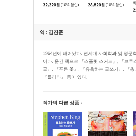
화
32,220
원
(10% 할인)
26,820
원
(10% 할인)
2
역 :
김진준
1964년에 태어났다. 연세대 사회학과 및 영
이다. 옮긴 책으로 『스플릿 스커트』, 『브루
굴』, 『푸른 꽃』, 『유혹하는 글쓰기』, 『총
『롤리타』 등이 있다.
작가의 다른 상품