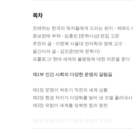
목차
친애하는 한국의 독자들에게 드리는 편지 - 제레드
증보판에 부쳐 - 임홍빈 [문학사상] 편집 고문
추천의 글 - 이현복 서울대 언어학과 명예 교수
옮긴이의 글 - 김진준(번역 문학가)
프롤로그/ 현대 세계와 불평등에 대한 의문을 푼다
제1부 인간 사회의 다양한 운명의 갈림길
제1장 문명이 싹트기 직전의 세계 상황
제2장 환경 차이가 다양화를 빚어 낸 모델 폴리네
제3장 유럽이 세계를 정복한 힘의 원천
제2부 식량 생산의 기원과 문명의 교차로