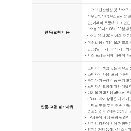
고객의 단순변심 및 착오구
직수입양서/직수입일서중 일
단, 아래의 주문/취소 조건인
오늘 00시 ~ 06시 30분 
반품/교환 비용
오늘 06시 30분 이후 주문
직수입 음반/영상물/기프트 
단, 당일 00시~13시 사이
박스 포장은 택배 배송이 가
소비자의 책임 있는 사유로 
소비자의 사용, 포장 개봉에 
복제가 가능한 상품 등의 포장을 
소비자의 요청에 따라 개별
디지털 컨텐츠인 eBook, 
eBook 대여 상품은 대여 기
모바일 쿠폰 등록 후 취소/환
반품/교환 불가사유
중고상품이 구매확정(자동 
LP상품의 재생 불량 원인이 기
시간의 경과에 의해 재판매가
전자상거래 등에서의 소비자