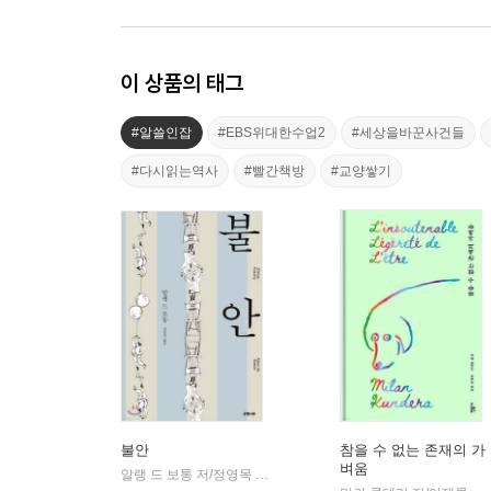
이 상품의 태그
#알쓸인잡
#EBS위대한수업2
#세상을바꾼사건들
#다시읽는역사
#빨간책방
#교양쌓기
불안
참을 수 없는 존재의 가
벼움
알랭 드 보통 저/정영목 역
은행나무
|