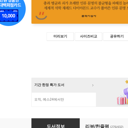
미리보기
사이즈비교
공유하기
기간 한정 특가 도서
오직, 예스24에서만
총, 균, 쇠
도서정보
리뷰/한줄평
(276/432)