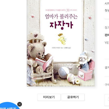
시
첫
정
판
Y
결
구
미리보기
공유하기