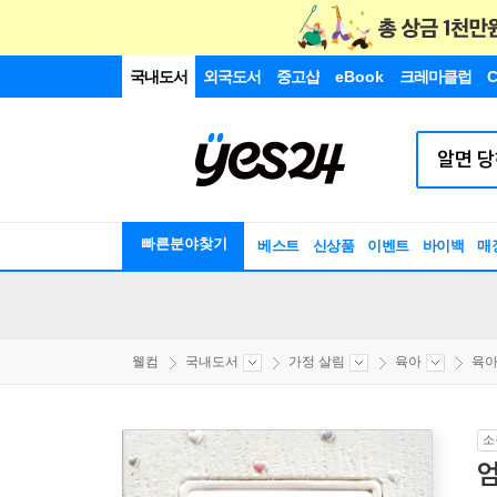
국내도서
외국도서
중고샵
eBook
크레마클럽
C
빠른분야찾기
베스트
신상품
이벤트
바이백
매
웰컴
국내도서
가정 살림
육아
육아
소