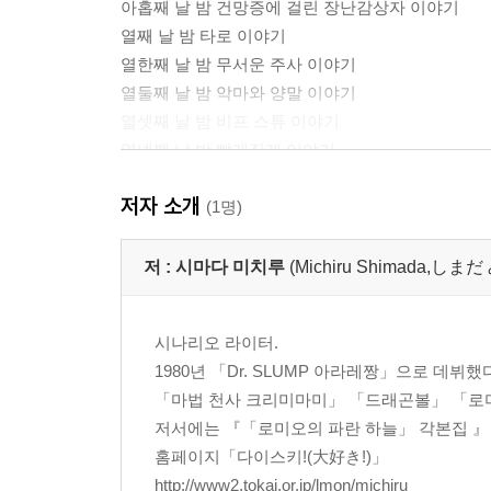
아홉째 날 밤 건망증에 걸린 장난감상자 이야기
열째 날 밤 타로 이야기
열한째 날 밤 무서운 주사 이야기
열둘째 날 밤 악마와 양말 이야기
열셋째 날 밤 비프 스튜 이야기
열넷째 날 밤 빨래집게 이야기
열다섯째 날 밤 반지 이야기
저자 소개
열여섯째 날 밤 무당벌레 이야기
(1명)
열일곱째 날 밤 엄마와 구슬 이야기
열여덟째 날 밤 몽달귀신 이야기
저 :
시마다 미치루
(Michiru Shimada,しま
열아홉째 날 밤 걱정쟁이 다람쥐 이야기
스무째 날 밤 마녀나라 이야기
시나리오 라이터.
스물한째 날 밤 무덤 이야기
1980년 「Dr. SLUMP 아라레짱」으로 데뷔했
스물둘째 날 밤 큰 아이와 작은 아이 이야기
「마법 천사 크리미마미」 「드래곤볼」 「로미
스물셋째 날 밤 타로가 자러 온 이야기
저서에는 『「로미오의 파란 하늘」 각본집 』 
스물넷째 날 밤 타로가 돌아가는 이야기
홈페이지「다이스키!(大好き!)」
스물다섯째 날 밤 민들레 왕자 이야기
http://www2.tokai.or.jp/lmon/michiru