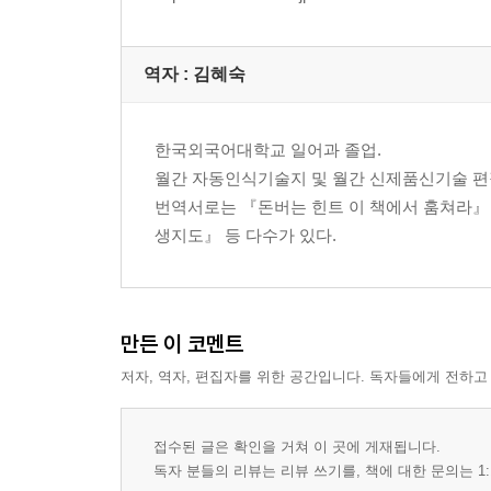
스물여섯째 날 밤 이 뺀 이야기
스물일곱째 날 밤 도망친 무지개 이야기
스물여덟째 날 밤 할아버지의 안경 이야기
역자 : 김혜숙
스물아홉째 날 밤 달님 이야기
서른째 날 밤 모두 모두 누군가와 닮은 이야기
서른한째 날 밤 아기 이야기
한국외국어대학교 일어과 졸업.
맺음말
월간 자동인식기술지 및 월간 신제품신기술 편
번역서로는 『돈버는 힌트 이 책에서 훔쳐라』
생지도』 등 다수가 있다.
만든 이 코멘트
저자, 역자, 편집자를 위한 공간입니다. 독자들에게 전하고
접수된 글은 확인을 거쳐 이 곳에 게재됩니다.
독자 분들의 리뷰는 리뷰 쓰기를, 책에 대한 문의는 1: