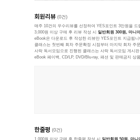
모나는 언젠가는 '이야기가 열리는 나무'에 갈 수 
그래도 그것은 아직 조금 먼 미래의 일입니다.
회원리뷰
모나에게 작은 동생이 와서 하루하루의 생활이 한
(0건)
매주 10건의 우수리뷰를 선정하여 YES포인트 3만원을 드
3,000원 이상 구매 후 리뷰 작성 시
일반회원 300원, 마니아
eBook은 다운로드 후 작성한 리뷰만 YES포인트 지급됩니
클래스는 첫번째 회차 주문확정 시점부터 마지막 회차 주문
사락 독서모임으로 진행된 클래스는 사락 독서모임 게시판
eBook 페이백, CD/LP, DVD/Blu-ray, 패션 및 판매금
한줄평
(0건)
1,000원 이상 구매 후 한줄평 작성 시
일반회원 50원, 마니