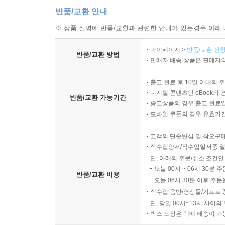
반품/교환 안내
※ 상품 설명에 반품/교환과 관련한 안내가 있는경우 아래 
마이페이지 >
반품/교환 신청
반품/교환 방법
판매자 배송 상품은 판매자와
출고 완료 후 10일 이내의 
디지털 콘텐츠인 eBook의 
반품/교환 가능기간
중고상품의 경우 출고 완료일
모바일 쿠폰의 경우 유효기간(
고객의 단순변심 및 착오구
직수입양서/직수입일서중 일
단, 아래의 주문/취소 조건인
오늘 00시 ~ 06시 30분 
반품/교환 비용
오늘 06시 30분 이후 주문
직수입 음반/영상물/기프트 
단, 당일 00시~13시 사이
박스 포장은 택배 배송이 가