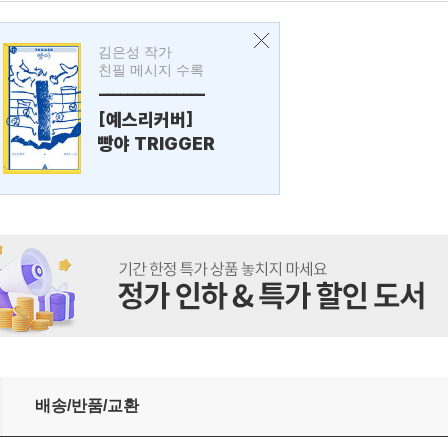
김은성 작가
친필 메시지 수록
---------------
[예스리커버]
빵야 TRIGGER
배송/반품/교환