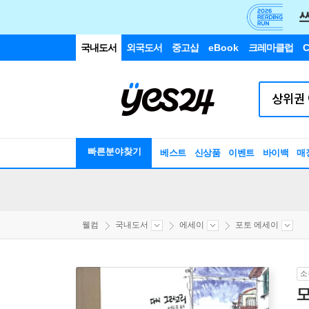
국내도서
외국도서
중고샵
eBook
크레마클럽
C
빠른분야찾기
베스트
신상품
이벤트
바이백
매
웰컴
국내도서
에세이
포토 에세이
소