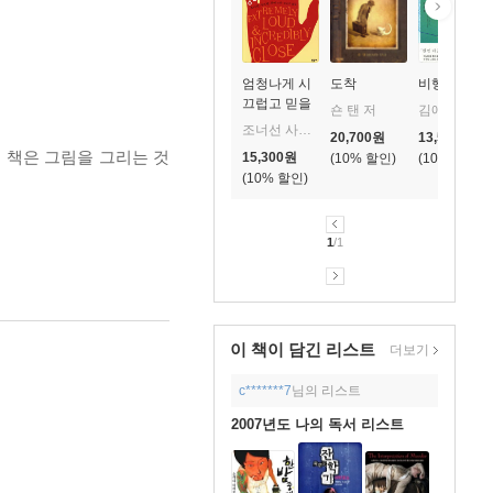
엄청나게 시
도착
비행운
끄럽고 믿을
숀 탠 저
김애란 저
수 없게 가까
조너선 사프란 포어 저/송은주 역
20,700
원
13,500
원
운
이 책은 그림을 그리는 것
15,300
원
10
%
10
%
10
%
1
/1
이 책이 담긴
리스트
더보기
c*******7
님의 리스트
2007년도 나의 독서 리스트