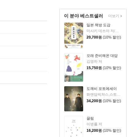
이 분야 베스트셀러
더보기
일본 책방 도감
마사키 데쓰야 저/백운숙 역
20,700
원
(10% 할인)
오래 준비해온 대답
김영하 저
15,750
원
(10% 할인)
도깨비 포토에세이
화앤담픽쳐스,스토리컬쳐 공저
34,200
원
(10% 할인)
끌림
이병률 저
16,200
원
(10% 할인)