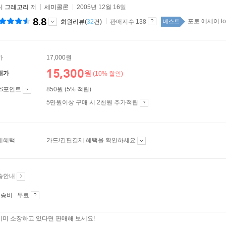
니 그레고리
저
세미콜론
2005년 12월 16일
8.8
포토 에세이 to
회원리뷰(
32
건)
판매지수 138
베스트
가
17,000원
15,300
원
매가
(10% 할인)
ES포인트
850원 (5% 적립)
5만원이상 구매 시 2천원 추가적립
제혜택
카드/간편결제 혜택을 확인하세요
송안내
송비 : 무료
이미 소장하고 있다면 판매해 보세요!