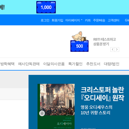
로그인
회원가입
마이페이지
카트
주문/배송
고객센터
Gl
름방학혜택
예사단독판매
이달의사은품
특가할인
추천도서
대량/법인