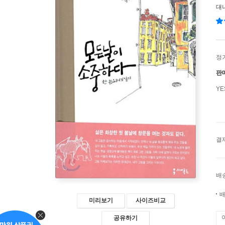
대
정
판
Y
결
배
배
미리보기
사이즈비교
공유하기