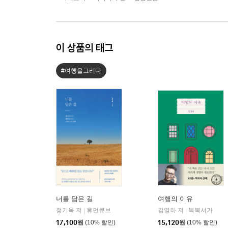
이 상품의 태그
#여행을그리다
너를 담은 길
여행의 이유
정기욱 저
휴먼큐브
김영하 저
복복서가
|
|
17,100
원
(10% 할인)
15,120
원
(10% 할인)