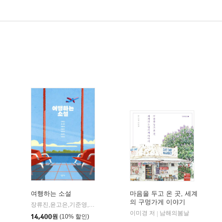
여행하는 소설
마음을 두고 온 곳, 세계
의 구멍가게 이야기
장류진,윤고은,기준영,김금희,이장욱,김애란,천선란 공저
창비교육
|
이미경 저
남해의봄날
|
14,400
원
(10% 할인)