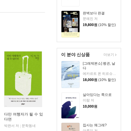
완벽보다 완결
문예진 저
19,800
원
(10% 할인)
이 분야 신상품
더보기
[그래제본소] 펭귄, 날
다
에카르트 폰 히르슈하우젠 글/슈미트 크리스트만 사진/김동언 역
18,000
원
(10% 할인)
살아있다는 쪽으로
이람 저
10,000
원
다만 여행자가 될 수 있
다면
집사는 왜그래?
박완서 저
문학동네
|
아루미 저