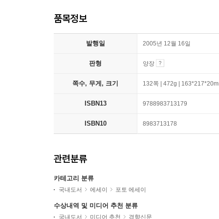
품목정보
발행일
2005년 12월 16일
판형
양장
쪽수, 무게, 크기
132쪽 | 472g | 163*217*20
ISBN13
9788983713179
ISBN10
8983713178
관련분류
카테고리 분류
국내도서
에세이
포토 에세이
수상내역 및 미디어 추천 분류
국내도서
미디어 추천
경향신문