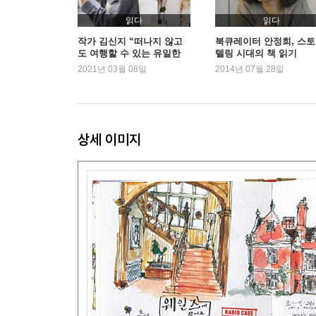
읽다
읽다
작가 김신지 “떠나지 않고
북큐레이터 안정희, 스
도 여행할 수 있는 유일한
텔링 시대의 책 읽기
방법”
2021년 03월 08일
2014년 07월 28일
상세 이미지