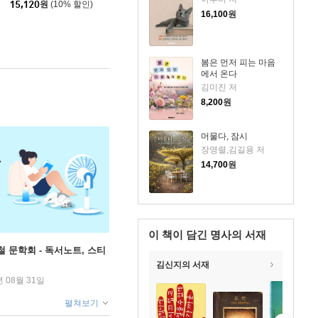
15,120
원
(10% 할인)
16,100
원
봄은 먼저 피는 마음
에서 온다
김미진 저
8,200
원
머물다, 잠시
장영렬,김길용 저
14,700
원
이 책이 담긴
명사의 서재
철 문학회 - 독서노트, 스티
김신지의 서재
년 08월 31일
펼쳐보기