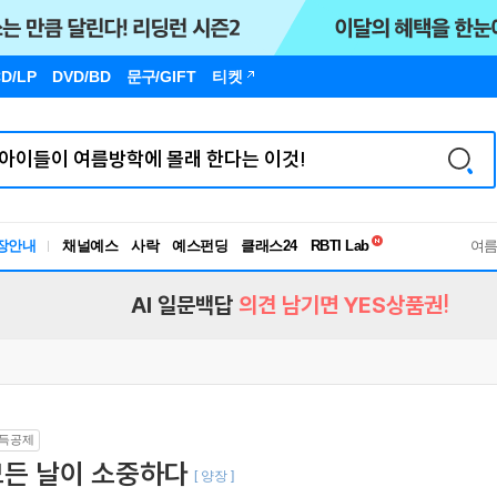
D/LP
DVD/BD
문구
/GIFT
티켓
독서유형검사
RBTI Lab
장안내
채널예스
사락
예스펀딩
클래스24
여
독서유형검사
AI 일문백답
의견 남기면 YES상품권!
득공제
모든 날이 소중하다
[ 양장 ]