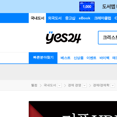
국내도서
외국도서
중고샵
eBook
크레마클럽
C
빠른분야찾기
베스트
신상품
이벤트
바이백
매
웰컴
국내도서
경제 경영
경제/경제학