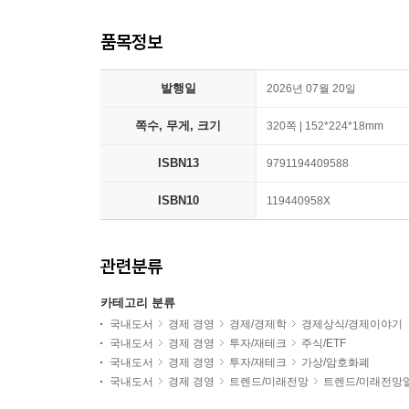
품목정보
발행일
2026년 07월 20일
쪽수, 무게, 크기
320쪽 | 152*224*18mm
ISBN13
9791194409588
ISBN10
119440958X
관련분류
카테고리 분류
국내도서
경제 경영
경제/경제학
경제상식/경제이야기
국내도서
경제 경영
투자/재테크
주식/ETF
국내도서
경제 경영
투자/재테크
가상/암호화폐
국내도서
경제 경영
트렌드/미래전망
트렌드/미래전망