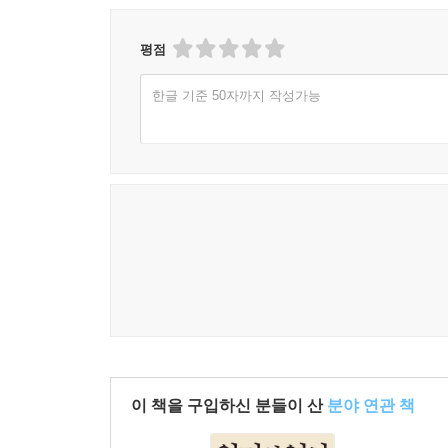
10-4. 디지털 기축통화 보조 수단으로서의 가격 전
평점
11장. 2030 시나리오: 부의 기회와 마무리
한글 기준 50자까지 작성가능
11-1. 최악을 대비하는 리스크 관리법
11-2. 부의 이전을 견디는 투자자 멘탈
11-3. 졸업을 향한 마지막 당부
11-4. 맺음말: 기회는 행동하는 자의 것
이 책을 구입하신 분들이 산
분야 연관 책