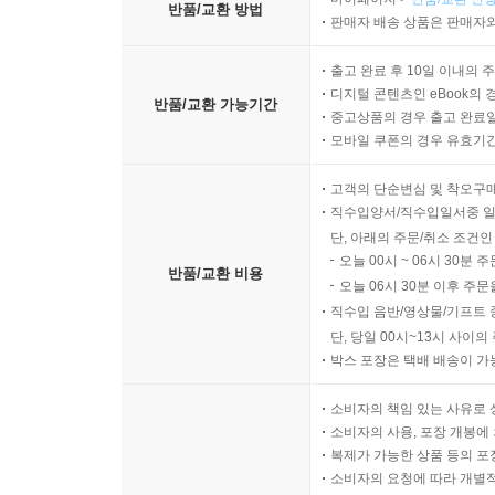
반품/교환 방법
판매자 배송 상품은 판매자와
출고 완료 후 10일 이내의 
디지털 콘텐츠인 eBook의 
반품/교환 가능기간
중고상품의 경우 출고 완료일
모바일 쿠폰의 경우 유효기간(
고객의 단순변심 및 착오구
직수입양서/직수입일서중 일
단, 아래의 주문/취소 조건인
오늘 00시 ~ 06시 30분 
반품/교환 비용
오늘 06시 30분 이후 주문
직수입 음반/영상물/기프트 
단, 당일 00시~13시 사이
박스 포장은 택배 배송이 가
소비자의 책임 있는 사유로 
소비자의 사용, 포장 개봉에 
복제가 가능한 상품 등의 포장을 
소비자의 요청에 따라 개별