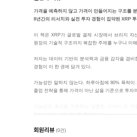
5-4. 디지털 자산 표준화의 미래
가격을 예측하지 않고 가격이 만들어지는 구조를 
6장. 리플의 신의 한 수: 다국적 스테이블코인 시대
8년간의 리서치와 실전 투자 경험이 집약된 XRP 
6-1. RLUSD의 탄생과 전략적 배경
이 책은 XRP가 글로벌 결제 시장에서 브리지 자산
6-2. 원화, 엔화 등 다국적 확장 로드맵
원장의 기술적 구조까지 복잡한 주제를 누구나 이해
6-3. 모든 화폐의 브리지, XRP의 역할
6-4. 유동성 폭발이 가져올 가격 혁명
저자는 데이터 기반의 분석력과 금융 감각을 겸비한
경험이 이 한 권에 담겨 있다.
7장. 월스트리트의 항복: 거인들의 진입
가능성만 말하지 않는다. 하루아침에 80% 폭락이 
7-1. 골드만삭스 2025 Q4 XRP 매집 공식 확인의 
졸업 전략을 통해 가격이 아닌 삶을 기준으로 투자
7-2. 월스트리트의 리플 베팅 - 시타델과 포트리스
7-3. 스탠다드차타드와 웰스파고의 파격적 가격 전
가능성과 확정을 구분하는 냉철한 시각이 이 책
7-4. 프랭클린 템플턴의 XRP 자산 편입 전략
투자자에게 가장 확실한 출발점이다.
회원리뷰
8장. 부의 고속도로: XRP 현물 ETF의 승인과 자금
(0건)