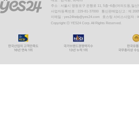
대표 : 김석환, 최세라
주소 : 서울시 영등포구 은행로 11, 5층~6층(여의도동,일신
사업자등록번호 : 229-81-37000 통신판매업신고 : 제 200
이메일 : yes24help@yes24.com 호스팅 서비스사업자 :
Copyright ⓒ YES24 Corp. All Rights Reserved.