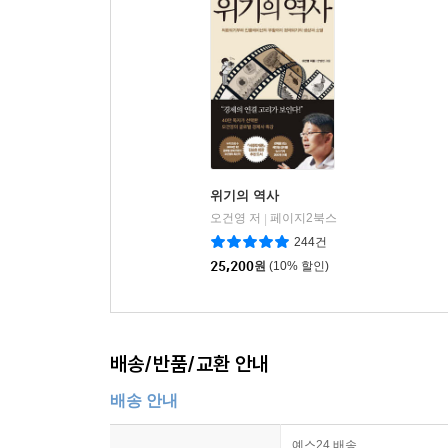
위기의 역사
오건영 저
페이지2북스
|
244건
25,200
원
(10% 할인)
배송/반품/교환 안내
배송 안내
예스24 배송