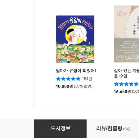
엄마가 유령이 되었어!
살아 있는 자
음 수업
154건
10,800
원
(10% 할인)
16,650
원
(10
리플 XRP 투자 바이블
도서정보
리뷰/한줄평
(0/0)