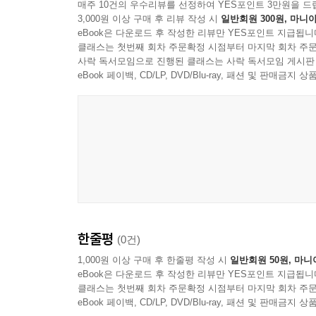
매주 10건의 우수리뷰를 선정하여 YES포인트 3만원을 드
3,000원 이상 구매 후 리뷰 작성 시
일반회원 300원, 마니아
8-1. 현물 ETF 승인: 비트코인, 이더리움을 넘어선
eBook은 다운로드 후 작성한 리뷰만 YES포인트 지급됩니
8-2. 기관 자금의 유입 통로: ETF가 가져올 법적 
클래스는 첫번째 회차 주문확정 시점부터 마지막 회차 주문
8-3. 블랙록과 피델리티의 참전: 수조 달러 자산운
사락 독서모임으로 진행된 클래스는 사락 독서모임 게시판
8-4. ETF 이후의 시장 재편: 공급 부족의 현실화
eBook 페이백, CD/LP, DVD/Blu-ray, 패션 및 판매금
9장. 리플을 쓰는 '진짜 손님'은 누구인가?
9-1. 글로벌 금융 대기업 동맹 현황
9-2. 미국 규제 환경의 대전환과 중앙은행들이 리플
9-3. 기관 전용 커스터디 시장의 성장
9-4. RWA(실물자산 토큰화)의 최적지
한줄평
(0건)
10장. 부의 정점: XRP 1만 원은 어떻게 현실이 되
1,000원 이상 구매 후 한줄평 작성 시
일반회원 50원, 마니
eBook은 다운로드 후 작성한 리뷰만 YES포인트 지급됩니
10-1. 에스크로 물량과 유동성 소각의 경제학
클래스는 첫번째 회차 주문확정 시점부터 마지막 회차 주문
10-2. 리플사의 나스닥 상장과 기업 가치의 연동
eBook 페이백, CD/LP, DVD/Blu-ray, 패션 및 판매금
10-3. XRP 1만 원 시나리오: 글로벌 송금 1% 점유