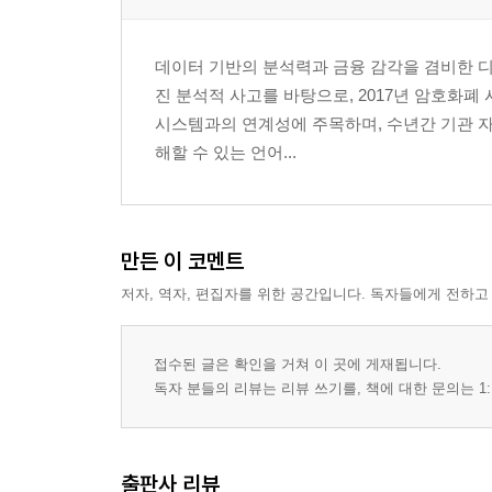
3-1. 은행 시스템이 숨겨온 비용
3-2. XRP 레저(XRPL)의 합의 알고리즘
데이터 기반의 분석력과 금융 감각을 겸비한 디
3-3. 가치의 인터넷 비전
진 분석적 사고를 바탕으로, 2017년 암호화폐
3-4. ISO 20022 국제 표준과 리플
시스템과의 연계성에 주목하며, 수년간 기관 자
해할 수 있는 언어...
4장. XRP는 이미 한 번 경이로운 성장을 기록했다
4-1. 2017년 60,000% 상승의 복기
4-2. 필연적이었던 파트너십의 결과
만든 이 코멘트
4-3. 개인의 투기장 대 기관의 시장
저자, 역자, 편집자를 위한 공간입니다. 독자들에게 전하고
4-4. 전고점이 예고편인 이유
5장. 상장사의 XRP 비축과 국가 전략
접수된 글은 확인을 거쳐 이 곳에 게재됩니다.
독자 분들의 리뷰는 리뷰 쓰기를, 책에 대한 문의는 1:
5-1. 에버노스, 트라이던트의 매집 분석
5-2. 기업 준비금으로서의 XRP 논리
5-3. 트럼프의 전략 보유고 시나리오
출판사 리뷰