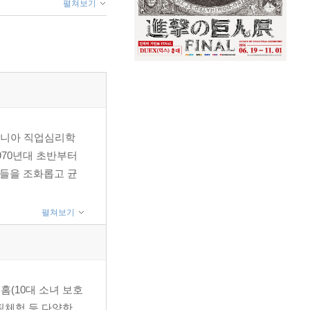
펼쳐보기
만족시키려는 자아 /
리포니아 직업심리학
970년대 초반부터
것들을 조화롭고 균
펼쳐보기
홈(10대 소녀 보호
캠핑체험 등 다양한