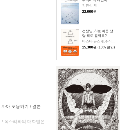
김진성 저
22,000
원
선생님, AI로 마음 상
담 해도 될까요?
마스다 유스케,주식회사 카이엔 저/김민영 역
15,300
원
(10% 할인)
 자아 포용하기 / 결론
고 / 목소리와의 대화법은