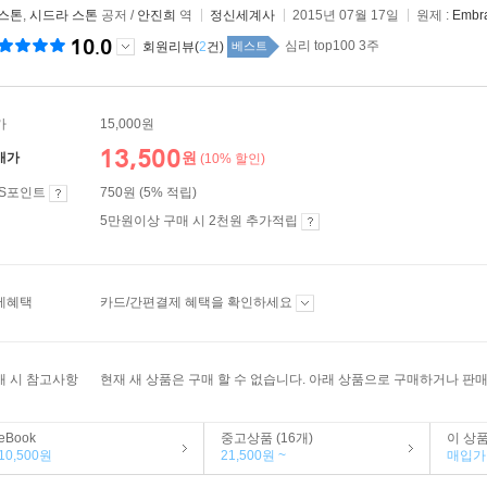
 스톤
,
시드라 스톤
공저 /
안진희
역
정신세계사
2015년 07월 17일
원제 :
Embra
10.0
심리 top100 3주
회원리뷰(
2
건)
베스트
가
15,000원
13,500
원
매가
(10% 할인)
ES포인트
750원 (5% 적립)
5만원이상 구매 시 2천원 추가적립
제혜택
카드/간편결제 혜택을 확인하세요
매 시 참고사항
현재 새 상품은 구매 할 수 없습니다. 아래 상품으로 구매하거나 판매
eBook
중고상품 (16개)
이 상
10,500원
21,500원 ~
매입가 