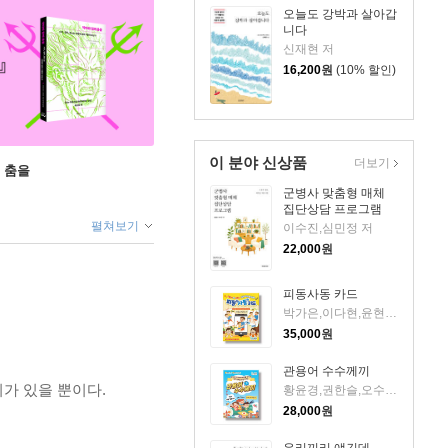
오늘도 강박과 살아갑
니다
신재현 저
16,200
원
(10% 할인)
이 분야 신상품
더보기
 춤을
군병사 맞춤형 매체
집단상담 프로그램
펼쳐보기
이수진,심민정 저
22,000
원
피동사동 카드
박가은,이다현,윤현아,박민경,신상인 저
35,000
원
관용어 수수께끼
가 있을 뿐이다.
황윤경,권한슬,오수진 저
28,000
원
우리끼리 얘긴데