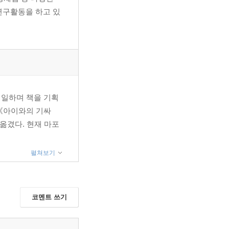
 것의 위험성 / 경쟁자와
 연구활동을 하고 있
은 자아와의 대화 / 영웅
 일하며 책을 기획
《아이와의 기싸
옮겼다. 현재 마포
펼쳐보기
코멘트 쓰기