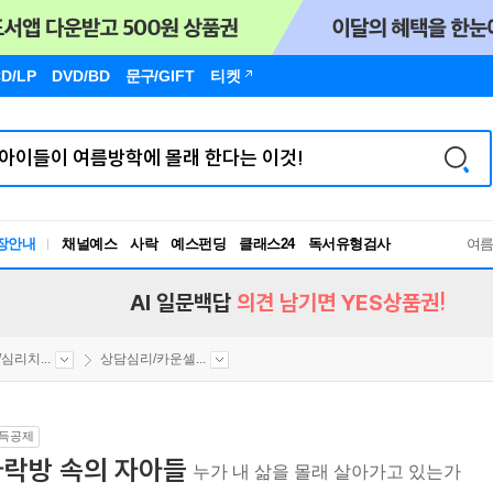
D/LP
DVD/BD
문구
/GIFT
티켓
장안내
채널예스
사락
예스펀딩
클래스24
독서유형검사
여
RBTI Lab
독서유형검사
AI 일문백답
의견 남기면 YES상품권!
심리치...
상담심리/카운셀...
득공제
다락방 속의 자아들
누가 내 삶을 몰래 살아가고 있는가