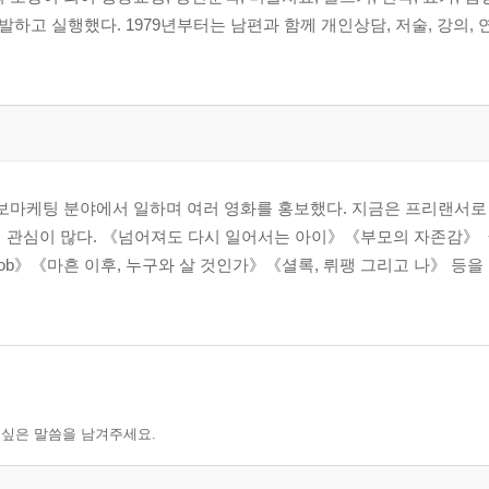
vs. 권력 / 우리를 보호하는 킬러 자아 / 반대극의 원형과 동일시하는
고 실행했다. 1979년부터는 남편과 함께 개인상담, 저술, 강의,
 / 내면의 가부장
과 계시 속의 영적 에너지 / 목소리와의 대화와 영적 차원 / 더 높
/ 새로운 르네상스
마케팅 분야에서 일하며 여러 영화를 홍보했다. 지금은 프리랜서로
에 관심이 많다. 《넘어져도 다시 일어서는 아이》《부모의 자존감》
b》《마흔 이후, 누구와 살 것인가》《셜록, 뤼팽 그리고 나》 등을 
 싶은 말씀을 남겨주세요.