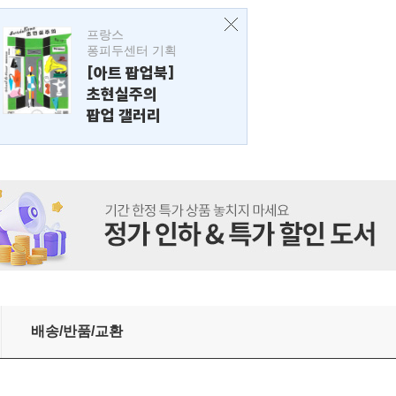
프랑스
퐁피두센터 기획
[아트 팝업북]
초현실주의
팝업 갤러리
배송/반품/교환