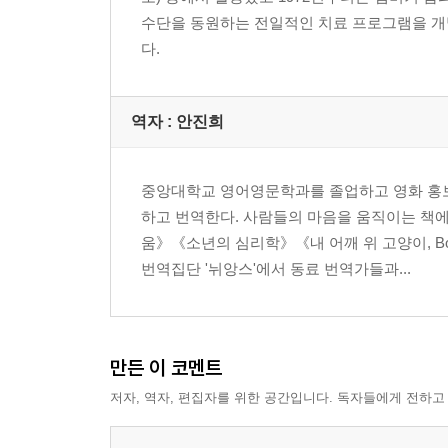
- 전사 에너지와 죄책감을 느끼는 딸 / 여성의 권능 
수단을 동원하는 전일적인 치료 프로그램을 개발하
숙녀 / 여성들의 권능에 관련된 비인격적 자아의 역할
다.
10장 더 높은 의미를 찾아서
- 존재하기와 행위하기 / 의식의 영적 차원들 / 꿈
(방랑자) / 조건 없는 사랑
역자 : 안진희
11장 우리의 자아들을 포용하기: 새로운 르네상스
- 모든 신을 받들어야 한다 / 하늘과 땅을 포용하기 
중앙대학교 영어영문학과를 졸업하고 영화 홍보
하고 번역한다. 사람들의 마음을 움직이는 책
움》《소년의 심리학》《내 어깨 위 고양이, Bo
번역집단 '뉘앙스'에서 동료 번역가들과...
만든 이 코멘트
저자, 역자, 편집자를 위한 공간입니다. 독자들에게 전하고