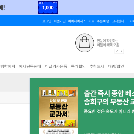
로그인
회원가입
마이페이지
카트
주문/배송
고객센터
Gl
름방학혜택
예사단독판매
이달의사은품
특가할인
추천도서
대량/법인