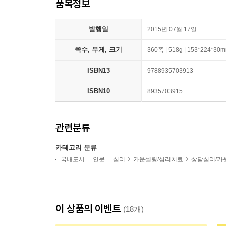
품목정보
발행일
2015년 07월 17일
쪽수, 무게, 크기
360쪽 | 518g | 153*224*30
ISBN13
9788935703913
ISBN10
8935703915
관련분류
카테고리 분류
국내도서
인문
심리
카운셀링/심리치료
상담심리/카
이 상품의 이벤트
(18개)