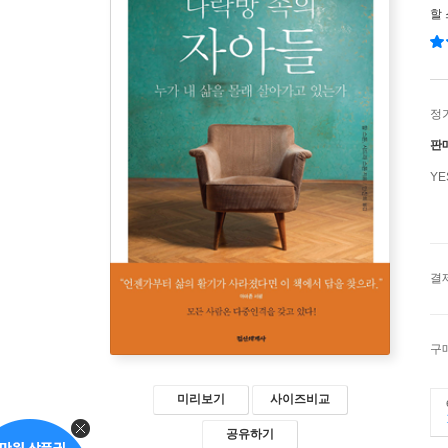
할
정
판
Y
결
구
미리보기
사이즈비교
공유하기