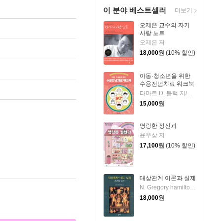
이 분야 베스트셀러
더보기
오제은 교수의 자기
사랑 노트
오제은 저
18,000
원
(10% 할인)
아동·청소년을 위한
수용전념치료 워크북
타마르 D. 블랙 저/송승훈,한송이,김나희,김민정,ACT인지행동치료연구회 역
15,000
원
명랑한 정신과
윤우상 저
17,100
원
(10% 할인)
대상관계 이론과 실제
N. Gregory hamilton 저/김진숙,김창대,이지연 공역
18,000
원