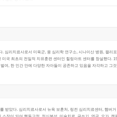
사랑한 비판적 자아들 / 완벽주의자 / 권력을 추구하는 자아 / 타인을 
았다. 심리치료사로서 미육군, 융 심리학 연구소, 시나이산 병원, 캘
년 미국 최초의 전일적 치유훈련 센터인 힐링아트 센터를 창설했다. 1
벌여, 한 인간 안에 다양한 자아들이 공존하고 있음을 자각하고 그
) / 전능함의 역설 / 놀기 좋아하고 상상력이 풍부한 아이들
부정적인 어머니 / 이성적인 부모
를 받았다. 심리치료사로서 뉴욕 보훈처, 링컨 심리치료센터, 햄버거 
 소장이 되어 행동교정, 정신분석, 미술치료, 글쓰기, 연극, 요가, 