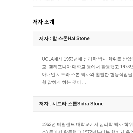
2부 목소리들
저자 소개
들어가기
4장 보호자/통제자: ‘보스’ 만나기
- 인격의 발달 / 보호자(통제자)
저자 : 할 스톤Hal Stone
5장 중량급 자아들
- 강력한 자아들 / 밀어붙이는 자아 / 우리가 알고 
UCLA에서 1953년에 심리학 박사 학위를 받
6장 외면당한 본능적 에너지들
교, 캘리포니아 대학교 등에서 활동했고 1973
7장 내면의 아이
아내인 시드라 스톤 박사와 활발한 협동작업을 
- 상처입기 쉬운 자아들 / 취약성(외면당한 주된 자아
형 잡히게 하는 것이 ...
8장 부모 자아들
- 좋은 어머니 / 좋은 아버지 / 부정적인 아버지 / 
저자 : 시드라 스톤Sidra Stone
3부 깨어남의 포효
들어가기
- 우리 내면의 원형적 에너지 흐름
1962년 메릴랜드 대학교에서 심리학 박사 학위
9장 여성의 권능
소) 등에서 활동했고 1972년부터는 햄버거 홈의