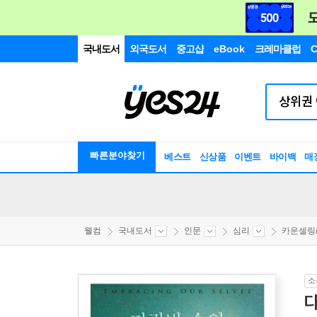
국내도서
외국도서
중고샵
eBook
크레마클럽
C
빠른분야찾기
베스트
신상품
이벤트
바이백
매
웰컴
국내도서
인문
심리
카운셀링/
소