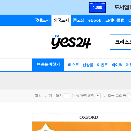
국내도서
외국도서
중고샵
eBook
크레마클럽
C
빠른분야찾기
베스트
신상품
이벤트
바이백
매
웰컴
외국도서
유아/어린이
초등 코스북